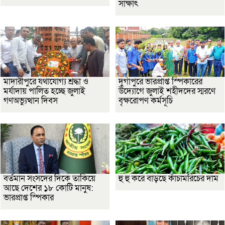
সাক্ষাৎ
মাদারীপুরে যথাযোগ্য শ্রদ্ধা ও
দুর্গাপুরে ভারপ্রাপ্ত স্পিকারের
মর্যাদায় পালিত হচ্ছে জুলাই
উদ্যোগে জুলাই শহীদদের স্মরণে
গণঅভ্যুত্থান দিবস
বৃক্ষরোপণ কর্মসূচি
বর্তমান সংসদের দিকে তাকিয়ে
হু হু করে বাড়ছে কাঁচামরিচের দাম
আছে দেশের ১৮ কোটি মানুষ:
ভারপ্রাপ্ত স্পিকার