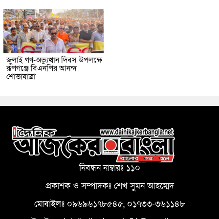
জুলাই গণ-অভ্যুত্থান দিবস উপলক্ষে
রূপগঞ্জে বিএনপির আনন্দ
শোভাযাত্রা
নিবন্ধন নাম্বারঃ ১১০
প্রকাশক ও সম্পাদকঃ শেখ সুমন আহম্মেদ
মোবাইলঃ ০৯৬৯৬১৭৮৫৪৫, ০১৭৩৩-৩৬১১৪৮