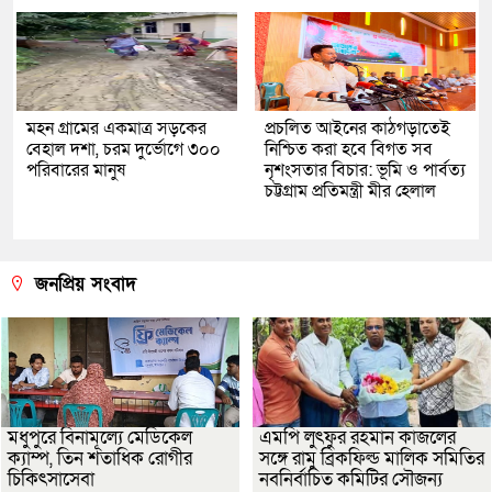
মহন গ্রামের একমাত্র সড়কের
প্রচলিত আইনের কাঠগড়াতেই
বেহাল দশা, চরম দুর্ভোগে ৩০০
নিশ্চিত করা হবে বিগত সব
পরিবারের মানুষ
নৃশংসতার বিচার: ভূমি ও পার্বত্য
চট্টগ্রাম প্রতিমন্ত্রী মীর হেলাল
জনপ্রিয় সংবাদ
মধুপুরে বিনামূল্যে মেডিকেল
এমপি লুৎফুর রহমান কাজলের
ক্যাম্প, তিন শতাধিক রোগীর
সঙ্গে রামু ব্রিকফিল্ড মালিক সমিতির
চিকিৎসাসেবা
নবনির্বাচিত কমিটির সৌজন্য