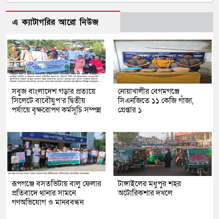
এ ক্যাটাগরির আরো নিউজ
সবুজ বাংলাদেশ গড়ার প্রত্যয়ে
নোয়াখালীর বেগমগঞ্জে
সিলেটে বাবৌযুপ’র দ্বিতীয়
সিএনজিতে ১১ কেজি গাঁজা,
পর্যায়ে বৃক্ষরোপণ কর্মসূচি সম্পন্ন
গ্রেপ্তার ১
রূপগঞ্জে বসতভিটায় বালু ফেলার
টাঙ্গাইলের মধুপুর শহর
প্রতিবাদে থানার সামনে
অটোরিকশার দখলে
গণঅভিযোগ ও মানববন্ধন