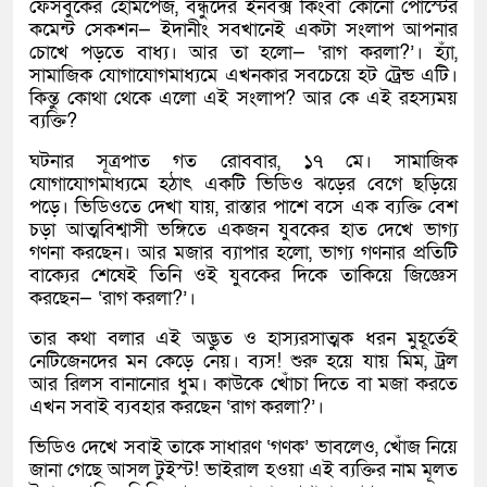
ফেসবুকের হোমপেজ, বন্ধুদের ইনবক্স কিংবা কোনো পোস্টের
কমেন্ট সেকশন— ইদানীং সবখানেই একটা সংলাপ আপনার
চোখে পড়তে বাধ্য। আর তা হলো— ‘রাগ করলা?’। হ্যাঁ,
সামাজিক যোগাযোগমাধ্যমে এখনকার সবচেয়ে হট ট্রেন্ড এটি।
কিন্তু কোথা থেকে এলো এই সংলাপ? আর কে এই রহস্যময়
ব্যক্তি?
ঘটনার সূত্রপাত গত রোববার, ১৭ মে। সামাজিক
যোগাযোগমাধ্যমে হঠাৎ একটি ভিডিও ঝড়ের বেগে ছড়িয়ে
পড়ে। ভিডিওতে দেখা যায়, রাস্তার পাশে বসে এক ব্যক্তি বেশ
চড়া আত্মবিশ্বাসী ভঙ্গিতে একজন যুবকের হাত দেখে ভাগ্য
গণনা করছেন। আর মজার ব্যাপার হলো, ভাগ্য গণনার প্রতিটি
বাক্যের শেষেই তিনি ওই যুবকের দিকে তাকিয়ে জিজ্ঞেস
করছেন— ‘রাগ করলা?’।
তার কথা বলার এই অদ্ভুত ও হাস্যরসাত্মক ধরন মুহূর্তেই
নেটিজেনদের মন কেড়ে নেয়। ব্যস! শুরু হয়ে যায় মিম, ট্রল
আর রিলস বানানোর ধুম। কাউকে খোঁচা দিতে বা মজা করতে
এখন সবাই ব্যবহার করছেন ‘রাগ করলা?’।
ভিডিও দেখে সবাই তাকে সাধারণ ‘গণক’ ভাবলেও, খোঁজ নিয়ে
জানা গেছে আসল টুইস্ট! ভাইরাল হওয়া এই ব্যক্তির নাম মূলত