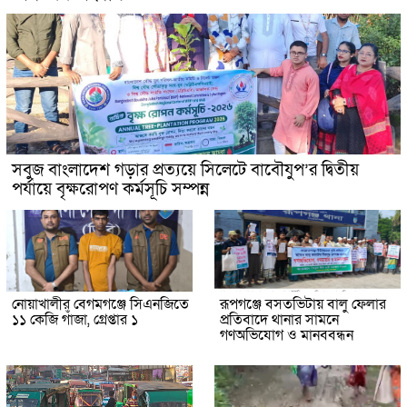
সবুজ বাংলাদেশ গড়ার প্রত্যয়ে সিলেটে বাবৌযুপ’র দ্বিতীয়
পর্যায়ে বৃক্ষরোপণ কর্মসূচি সম্পন্ন
নোয়াখালীর বেগমগঞ্জে সিএনজিতে
রূপগঞ্জে বসতভিটায় বালু ফেলার
১১ কেজি গাঁজা, গ্রেপ্তার ১
প্রতিবাদে থানার সামনে
গণঅভিযোগ ও মানববন্ধন