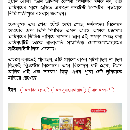
ইমান আলি। তিনি আসলে কোনো পেশাদার গণক নন, বরং
অভিনয়ের সাথে জড়িত একজন কনটেন্ট ক্রিয়েটর! বর্তমানে
তিনি গাজীপুরে বসবাস করছেন।
ফেসবুকে তার পেজ ঘেঁটে দেখা গেছে, দর্শকদের বিনোদন
দেওয়ার জন্য তিনি নিয়মিত এমন আরও অনেক মজাদার
অভিনয়ের ভিডিও বানিয়ে থাকেন। আর এই ‘গণক’ সেজে করা
অভিনয়টিই তাকে রাতারাতি সামাজিক যোগাযোগমাধ্যমের
লাইমলাইটে নিয়ে এসেছে।
তাহলে বুঝতেই পারছেন, এটি কোনো বাস্তব ঘটনা ছিল না, ছিল
নিছকই স্ক্রিপ্টেড বিনোদন। তবে বিনোদন যাই হোক, ইমান
আলির এই এক ডায়লগ কিন্তু এখন পুরো নেট দুনিয়াকে
মাতিয়ে রেখেছে।
ট্যাগ :
কও বিসমিল্লাহ
কও সুবাহানআল্লাহ
রাগ করলা-?