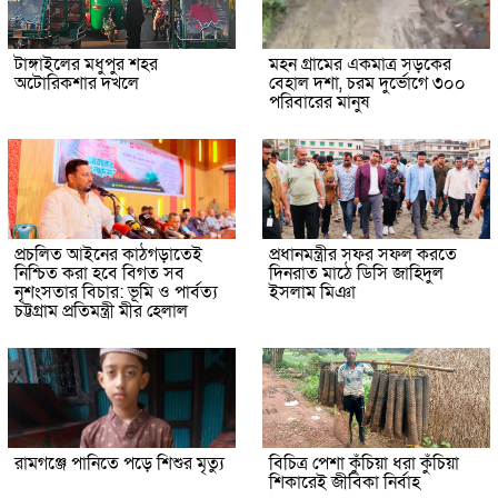
টাঙ্গাইলের মধুপুর শহর
মহন গ্রামের একমাত্র সড়কের
অটোরিকশার দখলে
বেহাল দশা, চরম দুর্ভোগে ৩০০
পরিবারের মানুষ
প্রচলিত আইনের কাঠগড়াতেই
প্রধানমন্ত্রীর সফর সফল করতে
নিশ্চিত করা হবে বিগত সব
দিনরাত মাঠে ডিসি জাহিদুল
নৃশংসতার বিচার: ভূমি ও পার্বত্য
ইসলাম মিঞা
চট্টগ্রাম প্রতিমন্ত্রী মীর হেলাল
রামগঞ্জে পানিতে পড়ে শিশুর মৃত্যু
বিচিত্র পেশা কুঁচিয়া ধরা কুঁচিয়া
শিকারেই জীবিকা নির্বাহ