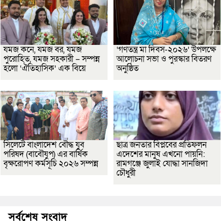
যমজ কনে, যমজ বর, যমজ
‘গণতন্ত্র মা দিবস-২০২৬’ উপলক্ষে
পুরোহিত, যমজ সহকারী – সম্পন্ন
আলোচনা সভা ও পুরস্কার বিতরণ
হলো ‘ঐতিহাসিক’ এক বিয়ে
অনুষ্ঠিত
সিলেটে বাংলাদেশ বৌদ্ধ যুব
ছাত্র জনতার বিপ্লবের প্রতিফলন
পরিষদ (বাবৌযুপ) এর বার্ষিক
এদেশের মানুষ এখনো পায়নি:
বৃক্ষরোপণ কর্মসূচি ২০২৬ সম্পন্ন
রামগঞ্জে জুলাই যোদ্ধা সানজিদা
চৌধুরী
সর্বশেষ সংবাদ