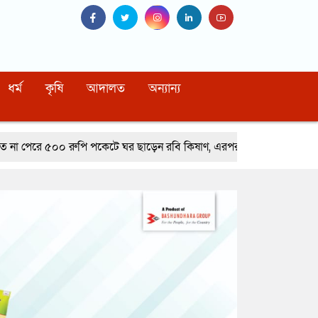
ধর্ম
কৃষি
আদালত
অন্যান্য
পি পকেটে ঘর ছাড়েন রবি কিষাণ, এরপর যা হলো…
নাইটক্লাবে মারামারি করে 