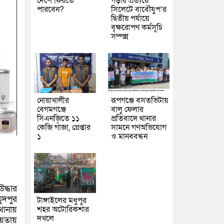
দেশে ফিরতে
গড়ার প্রত্যয়ে
পারবেন?
সিলেটে বাবৌযুপ’র
দ্বিতীয় পর্যায়ে
বৃক্ষরোপণ কর্মসূচি
সম্পন্ন
নোয়াখালীর
রূপগঞ্জে বসতভিটায়
বেগমগঞ্জে
বালু ফেলার
সিএনজিতে ১১
প্রতিবাদে থানার
কেজি গাঁজা, গ্রেপ্তার
সামনে গণঅভিযোগ
১
ও মানববন্ধন
দ্ধার
ুদপুর
টাঙ্গাইলের মধুপুর
থানায়
শহর অটোরিকশার
দখলে
ায়তায়