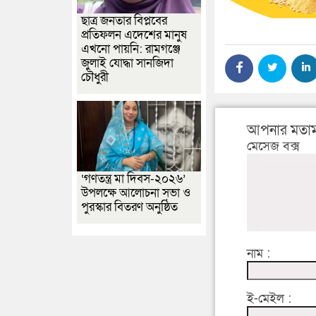
ছাত্র জনতার বিপ্লবের
প্রতিফলন এদেশের মানুষ
এখনো পায়নি: রামগঞ্জে
জুলাই যোদ্ধা সানজিদা
চৌধুরী
আপনার মতাম
মেসেজ বক্স
‘গণতন্ত্র মা দিবস-২০২৬’
উপলক্ষে আলোচনা সভা ও
পুরস্কার বিতরণ অনুষ্ঠিত
নাম :
ই-মেইল :