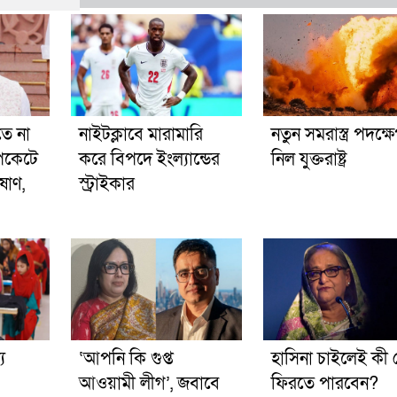
ে না
নাইটক্লাবে মারামারি
নতুন সমরাস্ত্র পদক্ষ
পকেটে
করে বিপদে ইংল্যান্ডের
নিল যুক্তরাষ্ট্র
ষাণ,
স্ট্রাইকার
য
‘আপনি কি গুপ্ত
হাসিনা চাইলেই কী 
আওয়ামী লীগ’, জবাবে
ফিরতে পারবেন?