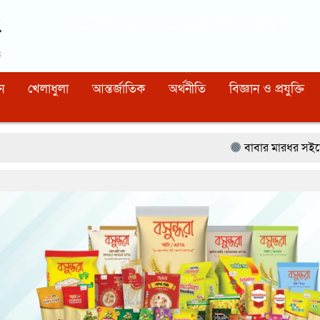
Dhaka
02:15:16 PM
, Saturday, 8 August 2026
নিবন্ধন নাম্বারঃ ১১০, সিরিয়াল নাম্বারঃ ১৫৪, কোড নাম্বারঃ ৯২
ন
খেলাধুলা
আন্তর্জাতিক
অর্থনীতি
বিজ্ঞান ও প্রযুক্তি
বাবার মারধর সইতে না পেরে ৫০০ রু