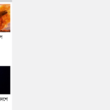
েপ
দেশে