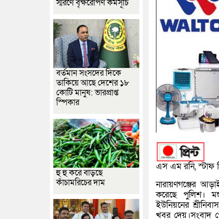
স্মরণে বৃক্ষরোপণ কর্মসূচি
বর্তমান সংসদের দিকে
তাকিয়ে আছে দেশের ১৮
কোটি মানুষ: ভারপ্রাপ্ত
স্পিকার
এস এম রনি, স্টাফ র
হু হু করে বাড়ছে
কাঁচামরিচের দাম
নারায়ণগঞ্জের আড়াই
করেছে পুলিশ। মঙ
ইউনিয়নের শ্রীনিবা
খবর দেয়।সংবাদ পে