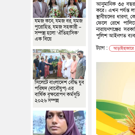
আনুমানিক ৩৫ বছর ব
করে। এখন পর্যন্ত ল
স্থানীয়দের ধারণা, ক
যমজ কনে, যমজ বর, যমজ
ফেলে রেখে পালিয়ে
পুরোহিত, যমজ সহকারী –
নারায়ণগঞ্জের সরকা
সম্পন্ন হলো ‘ঐতিহাসিক’
পুলিশ আইনগত ব্যবস্
এক বিয়ে
ট্যাগ :
আড়াইহাজারে মস
সিলেটে বাংলাদেশ বৌদ্ধ যুব
পরিষদ (বাবৌযুপ) এর
বার্ষিক বৃক্ষরোপণ কর্মসূচি
২০২৬ সম্পন্ন