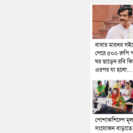
বাবার মারধর সইত
পেরে ৫০০ রুপি 
ঘর ছাড়েন রবি কি
এরপর যা হলো…
পোশাকশিল্পে মূল্
সংযোজন বাড়াতে