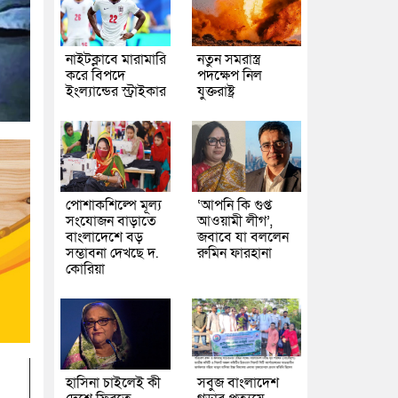
নাইটক্লাবে মারামারি
নতুন সমরাস্ত্র
করে বিপদে
পদক্ষেপ নিল
ইংল্যান্ডের স্ট্রাইকার
যুক্তরাষ্ট্র
পোশাকশিল্পে মূল্য
‘আপনি কি গুপ্ত
সংযোজন বাড়াতে
আওয়ামী লীগ’,
বাংলাদেশে বড়
জবাবে যা বললেন
সম্ভাবনা দেখছে দ.
রুমিন ফারহানা
কোরিয়া
হাসিনা চাইলেই কী
সবুজ বাংলাদেশ