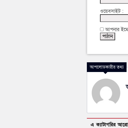
ওয়েবসাইট :
আপনার ইমেইল
আপলোডকারীর তথ্য
এ ক্যাটাগরির আর