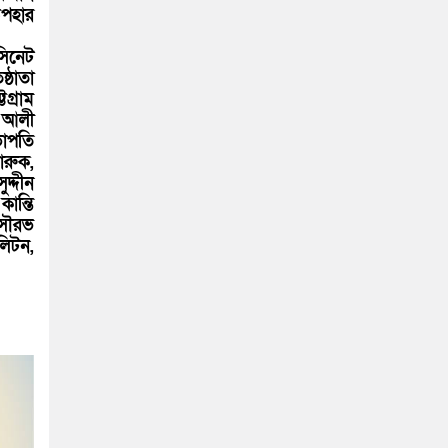
উপহার
সিনেট
্ঠাতা
গ্রাম
ক আলী
ভাপতি
ারুক,
দ্দীন
ান্তি
 সৌরভ
লিটন,