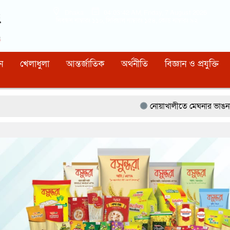
Dhaka
04:03:44 AM
, Friday, 7 August 2026
নিবন্ধন নাম্বারঃ ১১০, সিরিয়াল নাম্বারঃ ১৫৪, কোড নাম্বারঃ ৯২
ন
খেলাধুলা
আন্তর্জাতিক
অর্থনীতি
বিজ্ঞান ও প্রযুক্তি
নোয়াখালীতে মেঘনার ভাঙনরোধে জিও ব্যাগ প্রক