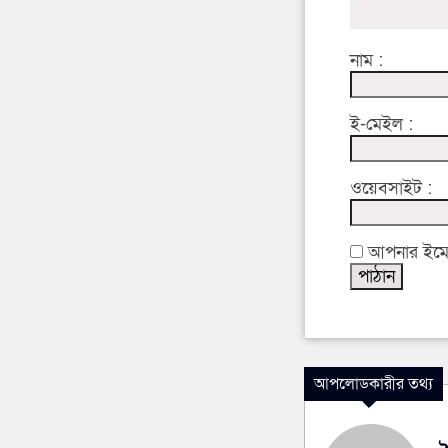
নাম :
ই-মেইল :
ওয়েবসাইট :
আপনার ইমেইল
আপলোডকারীর তথ্য