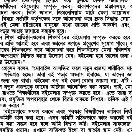
 নৈতিক চিন্তাসমৃদ্ধ হিসাবে গড়ে তুলতে চসিক পরিচালিত শি
শিক্ষার্থীদের বইমেলায় সম্পৃক্ত করব। প্রকাশকদের প্রস্তাবসমূহ
বিবেচনা করব। তিনি জানান, জিমনেসিয়াম মাঠে মেলা আয়োজন
 বিষয়ে সংশ্লিষ্ট কর্তৃপক্ষের সঙ্গে আলোচনা করে দ্রুত সিদ্ধান্ত নেয়া
মেলা চট্টগ্রামের মানুষের মধ্যে জ্ঞানের প্রতি আকর্ষণ এবং
ই পড়ার আগ্রহ জাগাতে সহায়ক হবে।
িক্ষা প্রতিষ্ঠানগুলোর শিক্ষার্থীদের বইমেলায় সম্পৃক্ত করতে হব
ের প্রতি আগ্রহী হবে এবং জ্ঞানের জগতে প্রবেশের সুযোগ পাবে।
তিষ্ঠানের শিক্ষকদের সঙ্গে আলোচনা করে শিক্ষার্থীদের মেলা পরিদর্শ
্মে অংশগ্রহণ নিশ্চিত করার উদ্যোগ নেব। বইমেলা হবে তাদের জন্য
ার উন্মোচন।”
 হোসেন বলেন, “মোবাইল আসক্তির ফলে নতুন প্রজন্ম শারীরিক, ম
্ষতিগ্রস্ত হচ্ছে। তারা বই পড়ার অভ্যাস হারাচ্ছে, যা তাদের জ্ঞান
জন্য বড় বাধা। বইমেলা শুধু বই কেনা-বেচার জায়গা নয়; এটি
যেখানে নতুন প্রজন্মকে জ্ঞানের আলোয় আলোকিত করা সম্ভব। তাই, ম
 রাখতে শিক্ষার্থীদের বইমেলায় সম্পৃক্ত করতে হবে। এতে তারা 
 এবং প্রযুক্তির অপব্যবহার থেকে বিরত থাকতে শিখবে। চসিক এই 
 কাজ করবে।”
“বইমেলাকে সফল করতে এবং পুরস্কার বিজয়ীদের তালিকা নির্ধ
-কমিটি গঠন করা হবে। এসব কমিটি সঠিকভাবে কাজ করলেই বই
ন করা সম্ভব হবে বলে আমি বিশ্বাস করি। বইমেলার সাফল্যের
্বিত প্রয়াস। এখানে ব্যক্তিগত ইগো বা স্বার্থের স্থান নেই। এক