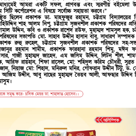
টার মাধ্যমেই আমরা একটি সফল, প্রাণবন্ত এবং স্মরণীয় বইমেলা 
াম সিটি কর্পোরেশন এ বিষয়ে সর্বোচ্চ সহায়তা করবে।”
স্থিত ছিলেন প্রকাশক ডা. মাহফুজুর রহামন, চট্টগ্রম বিদ্যালয়ের 
 মহিউদ্দিন শাহ আলম নিপু, চট্টগ্রাম সৃজনশীল প্রকাশক পরিষদের প্রতিষ
মাল উদ্দিন, কবি ও প্রকাশক রাশেদ রউফ, মুহাম্মদ শামসুল হক, চট্ট
পরিষদের সভাপতি মো. সাহাব উদ্দীন হাসান বাবু, সাধারণ সম্পাদ
রকাশক রুহু রুহেল, চট্টগ্রাম সৃজনশীল প্রকাশক পরিষদের সহ-স
মিজানুর রহমান শামীম, প্রকাশক ফারহানা রহমান শিমু, মঈন ফ
বসার, গাজী মুহাম্মদ জাহেদ, এম জসিম উদ্দিন, লিটন শীল, শামসু
, আরিফ রায়হান, শিফা রাসেল, মো: শহিদুল করিম চৌধুরী, সুব্রত ক
াদ, নিয়াজ মো: শিহাদ, মনিরুল মনির, গোফরান উদ্দীন টিটু, ড.
মদ আজিম উদ্দীন, আবু নাছের মুহাম্মদ তৈয়ব আলী, আফছার উদ্দিন 
াসুম।
ডারকে সমৃদ্ধ করে- চসিক মেয়র ডা. শাহাদাত হোসেন।।