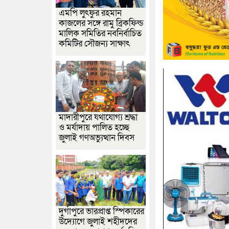
এমপি লুৎফুর রহমান
কাজলের সঙ্গে রামু ব্রিকফিল্ড
মালিক সমিতির নবনির্বাচিত
কমিটির সৌজন্য সাক্ষাৎ
মাদারীপুরে যথাযোগ্য শ্রদ্ধা
ও মর্যাদায় পালিত হচ্ছে
জুলাই গণঅভ্যুত্থান দিবস
দুর্গাপুরে ভারপ্রাপ্ত স্পিকারের
উদ্যোগে জুলাই শহীদদের