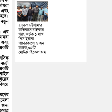
ক্ষা
 আমরা
 এবং
 হবে।
 নতুন
র‌্যাব-৭ চট্টগ্রাম’র
অভিযানে বাইকার
ে। এর
গ্যাং কর্তৃক ১ লাখ
 আমরা
পিস ইয়াবা
ন এবং
পাচারকালে ৬ জন
 একটি
আটক,০৫টি
মোটরসাইকেল জব্দ
ানসিক
চর্চা
 একটি
োবাইল
বইয়ের
বিষয়ে
ারণের
মেলা
 জন্য
মাত্র