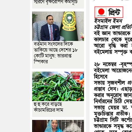
স্মরণে বৃক্ষরোপণ কর্মসূচি
ইসমাইল ইমন
চট্টগ্রাম জেলা প্রতি
বই জ্ঞান ভান্ডারক
কালচার থেকে দূরে
বর্তমান সংসদের দিকে
আরো বৃদ্ধি করা হ
তাকিয়ে আছে দেশের ১৮
বইমেলায় সম্পৃক্ত 
কোটি মানুষ: ভারপ্রাপ্ত
স্পিকার
২৮ নভেম্বর -বৃহস্
বইমেলা আয়োজনের এ
হিসেবে
সভায় সৃজনশীল প্র
প্রস্তাব দেন। এছা
করার অনুরোধ জানান
নির্ধারনের চিঠি দ
হু হু করে বাড়ছে
সভায় মেয়র ডা. 
কাঁচামরিচের দাম
মুক্তচিন্তার প্রতীক
চট্টগ্রাম সিটি কর
ভান্ডারকে সমৃদ্ধ 