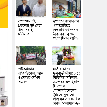
রূপগঞ্জের দুই
দুর্গাপুরে কালচারাল
প্রজন্মের দুই সেরা
একাডেমিতে
থানা নির্বাহী
বিশ্বকবি রবীন্দ্রনাথ
অফিসার
ঠাকুরের ৮৫তম
প্রয়াণ দিবস পালিত
পাইকগাছায়
হাতীবান্ধা ও
বাইসাইকেল, ভ্যান
ফুলবাড়ী সীমান্তে ১৫
ও সেলাই মেশিন
বিজিবির অভিযান:
বিতরণ
৩৫৫ বোতল ইস্কাপ
সিরাপ ও
মোটরসাইকেলের
ট্যাংকে লুকানো
গাঁজাসহ ৩ লক্ষাধিক
টাকার মালামাল জব্দ