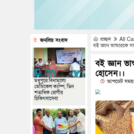
প্রচ্ছদ
All Ca
জনপ্রিয় সংবাদ
বই জ্ঞান ভান্ডারকে 
বই জ্ঞান ভা
হোসেন।।
মধুপুরে বিনামূল্যে
আপডেট সময় 
মেডিকেল ক্যাম্প, তিন
শতাধিক রোগীর
চিকিৎসাসেবা