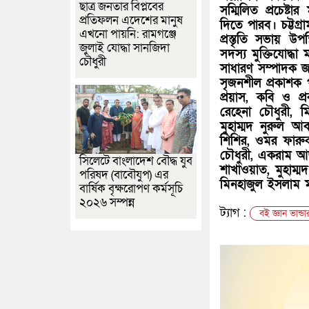
ছাত্র জনতার বিপ্লবের
সম্মিলিত প্রচেষ্
প্রতিফলন এদেশের মানুষ
দিতে পারব। চট্টগ্র
এখনো পায়নি: রামগঞ্জে
প্রস্তৃতি সভায় উপ
জুলাই যোদ্ধা সানজিদা
সদস্য মুক্তিযোদ্ধা
চৌধুরী
সাধারণ সম্পাদক জা
সৃজনশীল প্রকাশক 
প্রয়াস, কবি ও প্
রেহেনা চৌধুরী, 
মুহাম্মদ নুরুল আ
শিশির, ওমর ফারুক
চৌধুরী, একরাম আজ
সিলেটে বাংলাদেশ বৌদ্ধ যুব
শাখাওয়াত, মুহাম্
পরিষদ (বাবৌযুপ) এর
মিনহাজুল ইসলাম ম
বার্ষিক বৃক্ষরোপণ কর্মসূচি
২০২৬ সম্পন্ন
ট্যাগ :
বই জ্ঞান ভান্