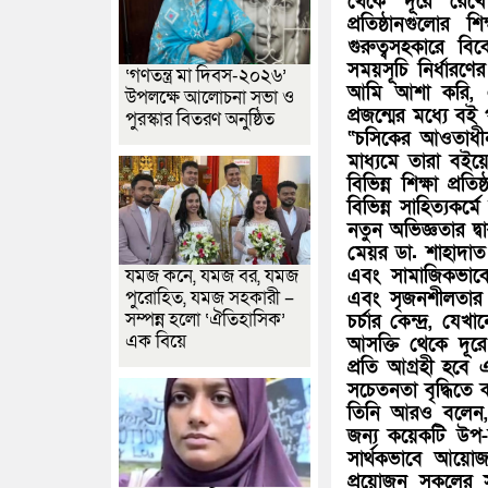
থেকে দূরে রেখে
প্রতিষ্ঠানগুলোর 
গুরুত্বসহকারে 
সময়সূচি নির্ধারণের
‘গণতন্ত্র মা দিবস-২০২৬’
আমি আশা করি, এই 
উপলক্ষে আলোচনা সভা ও
প্রজন্মের মধ্যে ব
পুরস্কার বিতরণ অনুষ্ঠিত
“চসিকের আওতাধীন শ
মাধ্যমে তারা বইয়
বিভিন্ন শিক্ষা প্র
বিভিন্ন সাহিত্যকর
নতুন অভিজ্ঞতার দ্ব
মেয়র ডা. শাহাদাত
এবং সামাজিকভাবে ক
যমজ কনে, যমজ বর, যমজ
পুরোহিত, যমজ সহকারী –
এবং সৃজনশীলতার 
সম্পন্ন হলো ‘ঐতিহাসিক’
চর্চার কেন্দ্র, 
এক বিয়ে
আসক্তি থেকে দূরে
প্রতি আগ্রহী হবে
সচেতনতা বৃদ্ধিতে
তিনি আরও বলেন, 
জন্য কয়েকটি উপ
সার্থকভাবে আয়োজ
প্রয়োজন সকলের সমন