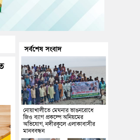
সর্বশেষ সংবাদ
াত
নোয়াখালীতে মেঘনার ভাঙনরোধে
জিও ব্যাগ প্রকল্পে অনিয়মের
অভিযোগ, নদীরকূলে এলাকাবাসীর
মানববন্ধন