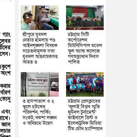
গ্যাং
শ্রীপুরে যুবদল
চট্টগ্রাম সিটি
নেতার হামলায় পণ্ড
কর্পোরেশন
কলেবর
আইনশৃঙ্খলা বিষয়ক
মিউনিসিপাল মডেল
থীদের
সচেতনামূলক সভা
স্কুল অ্যান্ড কলেজে
োসেন।
যুবদল আহবায়কসহ
গণঅভ্যুত্থান দিবস
আহত ৩
পালিত
একুশে
র অংশ
 করার
্ধারণ
্যেনু
৩ হাসপাতাল ও ২
চট্টগ্রাম প্রেসক্লাবের
স্কুলে চউকের
‘জুলাই বিপ্লব স্মৃতি
 এবং
পরিদর্শন, পার্কিং
ফুটবল টুর্নামেন্ট’
সংকট, নকশা লঙ্ঘন
ফাইনালে প্রিন্ট ও
 রাখে।
ও অনিয়মে উদ্বেগ
ইলেকট্রনিক মিডিয়া
জ্ঞান
টিম যৌথ চ্যাম্পিয়ান
ালচার