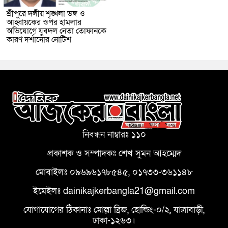
শ্রীপুরে দলীয় শৃঙ্খলা ভঙ্গ ও
আহ্বায়কের ওপর হামলার
অভিযোগে যুবদল নেতা তোফানকে
কারণ দর্শানোর নোটিশ
নিবন্ধন নাম্বারঃ ১১০
প্রকাশক ও সম্পাদকঃ শেখ সুমন আহম্মেদ
মোবাইলঃ ০৯৬৯৬১৭৮৫৪৫, ০১৭৩৩-৩৬১১৪৮
ইমেইলঃ dainikajkerbangla21@gmail.com
যোগাযোগের ঠিকানাঃ মোল্লা ব্রিজ, হোল্ডিং-০/২, যাত্রাবাড়ী,
ঢাকা-১২৬৩।