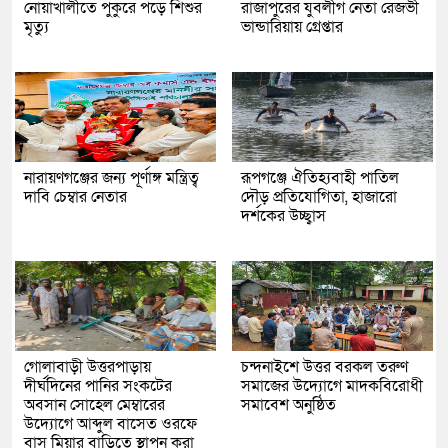
নোয়াখালীতে পুকুরে পড়ে শিশুর
রাজাপুরের যুবলীগ নেতা রেজভী
মৃত্যু
ভান্ডারিয়ায় গ্রেপ্তার
নারায়ণগঞ্জের জন্য পূর্ণাঙ্গ মন্ত্রিত্ব
রূপগঞ্জে ঐতিহ্যবাহী পাতিল
দাবি চেম্বার নেতার
দৌড় প্রতিযোগিতা, হাজারো
দর্শকের উচ্ছ্বাস
গোলাবাড়ী উত্তরপাড়ায়
চন্দনাইশে উত্তর বরকল তরুণ
দীর্ঘদিনের পানির সংকটের
সমাজের উদ্যোগে মাদকবিরোধী
অবসান সোহেল মেম্বারের
সমাবেশ অনুষ্ঠিত
উদ্যোগে আব্দুল বাসেত ওরফে
বাসু মিয়ার বাড়িতে স্থাপন করা