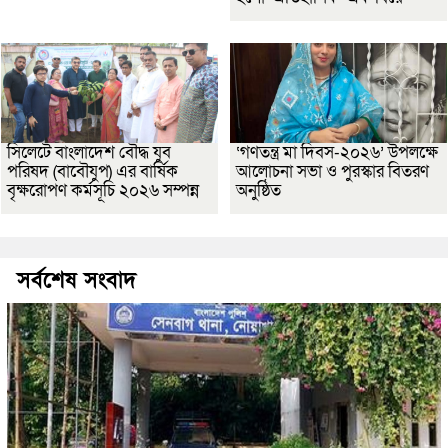
সিলেটে বাংলাদেশ বৌদ্ধ যুব
‘গণতন্ত্র মা দিবস-২০২৬’ উপলক্ষে
পরিষদ (বাবৌযুপ) এর বার্ষিক
আলোচনা সভা ও পুরস্কার বিতরণ
বৃক্ষরোপণ কর্মসূচি ২০২৬ সম্পন্ন
অনুষ্ঠিত
সর্বশেষ সংবাদ