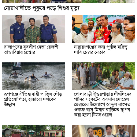
নোয়াখালীতে পুকুরে পড়ে শিশুর মৃত্যু
রাজাপুরের যুবলীগ নেতা রেজভী
নারায়ণগঞ্জের জন্য পূর্ণাঙ্গ মন্ত্রিত্ব
ভান্ডারিয়ায় গ্রেপ্তার
দাবি চেম্বার নেতার
রূপগঞ্জে ঐতিহ্যবাহী পাতিল দৌড়
গোলাবাড়ী উত্তরপাড়ায় দীর্ঘদিনের
প্রতিযোগিতা, হাজারো দর্শকের
পানির সংকটের অবসান সোহেল
উচ্ছ্বাস
মেম্বারের উদ্যোগে আব্দুল বাসেত
ওরফে বাসু মিয়ার বাড়িতে স্থাপন
করা হলো টিউবওয়েল