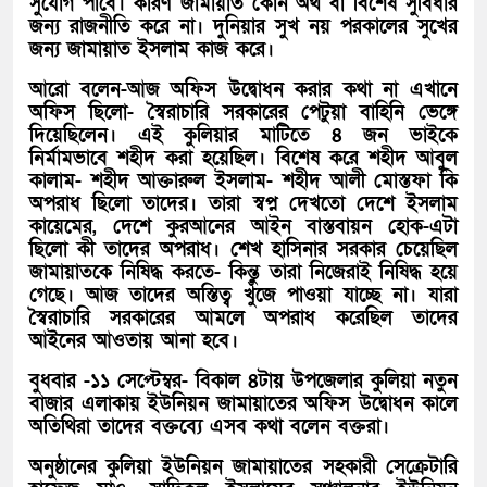
সুযোগ পাবে। কারণ জামায়াত কোন অর্থ বা বিশেষ সুবিধার
জন্য রাজনীতি করে না। দুনিয়ার সুখ নয় পরকালের সুখের
জন্য জামায়াত ইসলাম কাজ করে।
আরো বলেন-আজ অফিস উদ্বোধন করার কথা না এখানে
অফিস ছিলো- স্বৈরাচারি সরকারের পেটুয়া বাহিনি ভেঙ্গে
দিয়েছিলেন। এই কুলিয়ার মাটিতে ৪ জন ভাইকে
নির্মামভাবে শহীদ করা হয়েছিল। বিশেষ করে শহীদ আবুল
কালাম- শহীদ আক্তারুল ইসলাম- শহীদ আলী মোস্তফা কি
অপরাধ ছিলো তাদের। তারা স্বপ্ন দেখতো দেশে ইসলাম
কায়েমের, দেশে কুরআনের আইন বাস্তবায়ন হোক-এটা
ছিলো কী তাদের অপরাধ। শেখ হাসিনার সরকার চেয়েছিল
জামায়াতকে নিষিদ্ধ করতে- কিন্তু তারা নিজেরাই নিষিদ্ধ হয়ে
গেছে। আজ তাদের অস্তিত্ব খুঁজে পাওয়া যাচ্ছে না। যারা
স্বৈরাচারি সরকারের আমলে অপরাধ করেছিল তাদের
আইনের আওতায় আনা হবে।
বুধবার -১১ সেপ্টেম্বর- বিকাল ৪টায় উপজেলার কুলিয়া নতুন
বাজার এলাকায় ইউনিয়ন জামায়াতের অফিস উদ্বোধন কালে
অতিথিরা তাদের বক্তব্যে এসব কথা বলেন বক্তরা।
অনুষ্ঠানের কুলিয়া ইউনিয়ন জামায়াতের সহকারী সেক্রেটারি