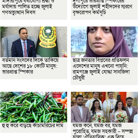
মাদারীপুরে যথাযোগ্য শ্রদ্ধা ও
দুর্গাপুরে ভারপ্রাপ্ত স্পিকারের
মর্যাদায় পালিত হচ্ছে জুলাই
উদ্যোগে জুলাই শহীদদের স্মরণে
গণঅভ্যুত্থান দিবস
বৃক্ষরোপণ কর্মসূচি
বর্তমান সংসদের দিকে তাকিয়ে
ছাত্র জনতার বিপ্লবের প্রতিফলন
আছে দেশের ১৮ কোটি মানুষ:
এদেশের মানুষ এখনো পায়নি:
ভারপ্রাপ্ত স্পিকার
রামগঞ্জে জুলাই যোদ্ধা সানজিদা
চৌধুরী
হু হু করে বাড়ছে কাঁচামরিচের দাম
যমজ কনে, যমজ বর, যমজ
পুরোহিত, যমজ সহকারী – সম্পন্ন
হলো ‘ঐতিহাসিক’ এক বিয়ে