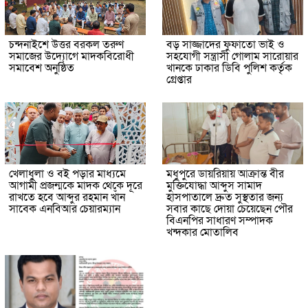
চন্দনাইশে উত্তর বরকল তরুণ
বড় সাজ্জাদের ফুফাতো ভাই ও
সমাজের উদ্যোগে মাদকবিরোধী
সহযোগী সন্ত্রাসী গোলাম সারোয়ার
সমাবেশ অনুষ্ঠিত
খানকে ঢাকার ডিবি পুলিশ কর্তৃক
গ্রেপ্তার
খেলাধুলা ও বই পড়ার মাধ্যমে
মধুপুরে ডায়রিয়ায় আক্রান্ত বীর
আগামী প্রজন্মকে মাদক থেকে দূরে
মুক্তিযোদ্ধা আব্দুস সামাদ
রাখতে হবে আব্দুর রহমান খাঁন
হাসপাতালে দ্রুত সুস্থতার জন্য
সাবেক এনবিআর চেয়ারম্যান
সবার কাছে দোয়া চেয়েছেন পৌর
বিএনপির সাধারণ সম্পাদক
খন্দকার মোতালিব