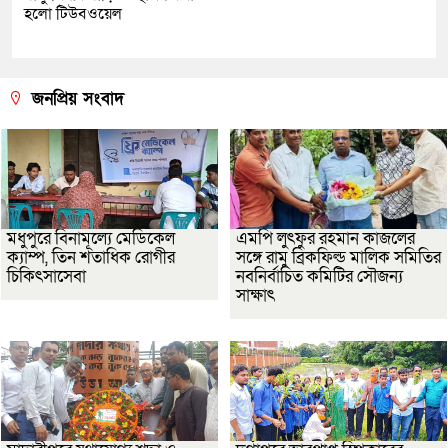
হলো টিউবওয়েল
জনপ্রিয় সংবাদ
মধুপুরে বিনামূল্যে মেডিকেল
এমপি লুৎফুর রহমান কাজলের
ক্যাম্প, তিন শতাধিক রোগীর
সঙ্গে রামু ব্রিকফিল্ড মালিক সমিতির
চিকিৎসাসেবা
নবনির্বাচিত কমিটির সৌজন্য
সাক্ষাৎ