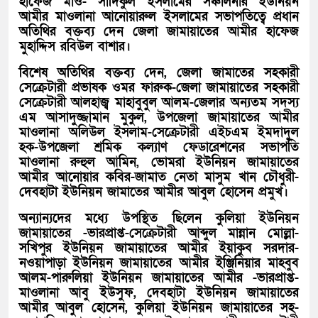
হাফেজ মাও- সাদিকুল ইসলামের সঞ্চালনার ইউনিয়ন
আমীর মাওলানা আনোয়ারুল ইসলামের সভাপতিত্বে প্রধান
অতিথির বক্তব্য দেন জেলা জামায়াতের আমীর হাফেজ
মুহাদ্দিস রবিউল বাশার।
বিশেষ অতিথির বক্তব্য দেন, জেলা জামাতের সহকারী
সেক্রেটারী প্রভাষক ওমর ফারুক-জেলা জামায়াতের সহকারী
সেক্রেটারী আলহাজ্ব মাহাবুবুল আলম-জেলার অন্যতম সদস্য
এম আসাদুজ্জামান মুকুল, উপজেলা জামায়াতের আমীর
মাওলানা অলিউল ইসলাম-সেক্রেটারী এইচএম ইমদাদুল
হক-উপজেলা শ্রমিক কল্যাণ ফেডারেশনের সভাপতি
মাওলানা রুহুল আমিন, ভোমরা ইউনিয়ন জামায়াতের
আমীর আনোয়ার কবির-জামাত নেতা মাসুম খান চৌধুরী-
দেবহাটা ইউনিয়ন জামাতের আমীর আবুল হোসেন প্রমুখ।
অন্যান্যদের মধ্যে উপস্থিত ছিলেন কুলিয়া ইউনিয়ন
জামায়াতের -ভারপ্রাপ্ত-সেক্রেটারী আব্দুল মান্নান মোল্লা-
সখিপুর ইউনিয়ন জামায়াতের আমীর ইয়াকুব সরদার-
নওয়াপাড়া ইউনিয়ন জামায়াতের আমীর ইঞ্জিনিয়ার মাহবুব
আলম-পারুলিয়া ইউনিয়ন জামায়াতের আমীর -ভারপ্রাপ্ত-
মাওলানা আবু ইউসুফ, দেবহাটা ইউনিয়ন জামায়াতের
আমীর আবুল হোসেন, কুলিয়া ইউনিয়ন জামায়াতের সহ-