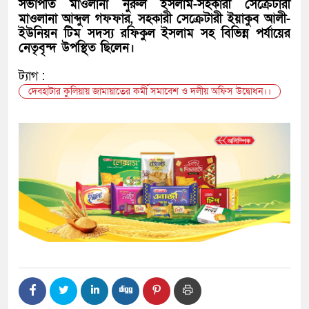
সভাপতি মাওলানা নুরুল ইসলাম-সহকারী সেক্রেটারী
মাওলানা আব্দুল গফফার, সহকারী সেক্রেটারী ইয়াকুব আলী-
ইউনিয়ন টিম সদস্য রফিকুল ইসলাম সহ বিভিন্ন পর্যায়ের
নেতৃবৃন্দ উপস্থিত ছিলেন।
ট্যাগ :
দেবহাটার কুলিয়ায় জামায়াতের কর্মী সমাবেশ ও দলীয় অফিস উদ্বোধন।।