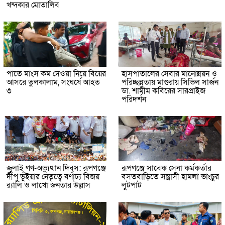
খন্দকার মোতালিব
পাতে মাংস কম দেওয়া নিয়ে বিয়ের
হাসপাতালের সেবার মানোন্নয়ন ও
আসরে তুলকালাম, সংঘর্ষে আহত
পরিচ্ছন্নতায় মাগুরায় সিভিল সার্জন
৩
ডা. শামীম কবিরের সারপ্রাইজ
পরিদর্শন
জুলাই গণ-অভ্যুত্থান দিবস: রূপগঞ্জে
রূপগঞ্জে সাবেক সেনা কর্মকর্তার
দীপু ভূঁইয়ার নেতৃত্বে বর্ণাঢ্য বিজয়
বসতবাড়িতে সন্ত্রাসী হামলা ভাংচুর
র‌্যালি ও লাখো জনতার উল্লাস
লুটপাট