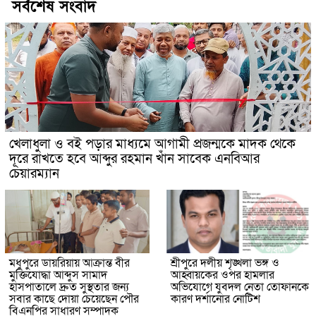
সর্বশেষ সংবাদ
খেলাধুলা ও বই পড়ার মাধ্যমে আগামী প্রজন্মকে মাদক থেকে
দূরে রাখতে হবে আব্দুর রহমান খাঁন সাবেক এনবিআর
চেয়ারম্যান
মধুপুরে ডায়রিয়ায় আক্রান্ত বীর
শ্রীপুরে দলীয় শৃঙ্খলা ভঙ্গ ও
মুক্তিযোদ্ধা আব্দুস সামাদ
আহ্বায়কের ওপর হামলার
হাসপাতালে দ্রুত সুস্থতার জন্য
অভিযোগে যুবদল নেতা তোফানকে
সবার কাছে দোয়া চেয়েছেন পৌর
কারণ দর্শানোর নোটিশ
বিএনপির সাধারণ সম্পাদক