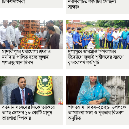
চিকিৎসাসেবা
নবনির্বাচিত কমিটির সৌজন্য
সাক্ষাৎ
মাদারীপুরে যথাযোগ্য শ্রদ্ধা ও
দুর্গাপুরে ভারপ্রাপ্ত স্পিকারের
মর্যাদায় পালিত হচ্ছে জুলাই
উদ্যোগে জুলাই শহীদদের স্মরণে
গণঅভ্যুত্থান দিবস
বৃক্ষরোপণ কর্মসূচি
বর্তমান সংসদের দিকে তাকিয়ে
‘গণতন্ত্র মা দিবস-২০২৬’ উপলক্ষে
আছে দেশের ১৮ কোটি মানুষ:
আলোচনা সভা ও পুরস্কার বিতরণ
ভারপ্রাপ্ত স্পিকার
অনুষ্ঠিত