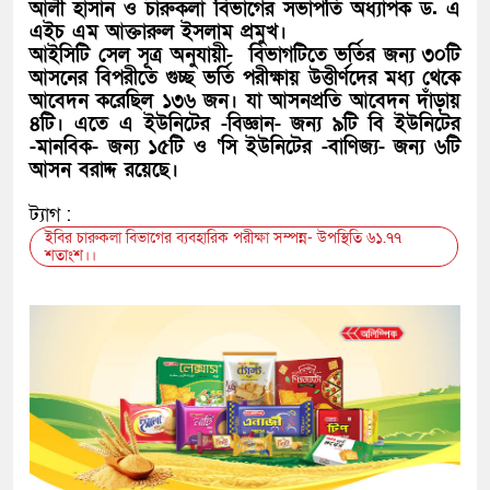
আলী হাসান ও চারুকলা বিভাগের সভাপতি অধ্যাপক ড. এ
এইচ এম আক্তারুল ইসলাম প্রমুখ।
আইসিটি সেল সূত্র অনুযায়ী- বিভাগটিতে ভর্তির জন্য ৩০টি
আসনের বিপরীতে গুচ্ছ ভর্তি পরীক্ষায় উত্তীর্ণদের মধ্য থেকে
আবেদন করেছিল ১৩৬ জন। যা আসনপ্রতি আবেদন দাঁড়ায়
৪টি। এতে এ ইউনিটের -বিজ্ঞান- জন্য ৯টি বি ইউনিটের
-মানবিক- জন্য ১৫টি ও ‘সি ইউনিটের -বাণিজ্য- জন্য ৬টি
আসন বরাদ্দ রয়েছে।
ট্যাগ :
ইবির চারুকলা বিভাগের ব্যবহারিক পরীক্ষা সম্পন্ন- উপস্থিতি ৬১.৭৭
শতাংশ।।