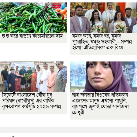
হু হু করে বাড়ছে কাঁচামরিচের দাম
যমজ কনে, যমজ বর, যমজ
পুরোহিত, যমজ সহকারী – সম্পন্ন
হলো ‘ঐতিহাসিক’ এক বিয়ে
সিলেটে বাংলাদেশ বৌদ্ধ যুব
ছাত্র জনতার বিপ্লবের প্রতিফলন
পরিষদ (বাবৌযুপ) এর বার্ষিক
এদেশের মানুষ এখনো পায়নি:
বৃক্ষরোপণ কর্মসূচি ২০২৬ সম্পন্ন
রামগঞ্জে জুলাই যোদ্ধা সানজিদা
চৌধুরী