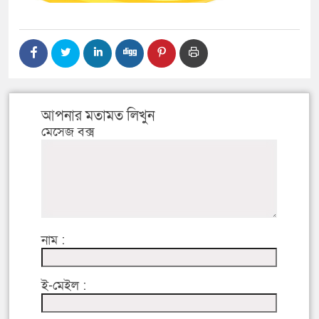
আপনার মতামত লিখুন
মেসেজ বক্স
নাম :
ই-মেইল :