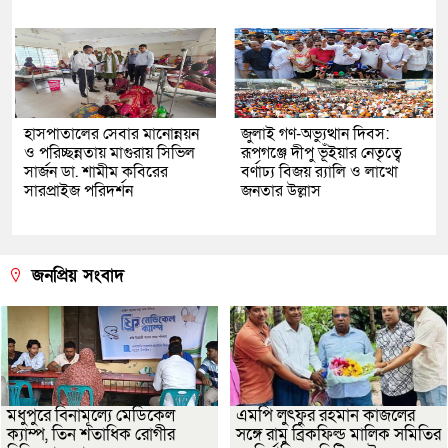
হাসপাতালের সেবার মানোন্নয়ন
জুলাই গণ-অভ্যুত্থান দিবস:
ও পরিচ্ছন্নতায় মাগুরায় সিভিল
রূপগঞ্জে দীপু ভূঁইয়ার নেতৃত্বে
সার্জন ডা. শামীম কবিরের
বর্ণাঢ্য বিজয় র‌্যালি ও লাখো
সারপ্রাইজ পরিদর্শন
জনতার উল্লাস
জনপ্রিয় সংবাদ
মধুপুরে বিনামূল্যে মেডিকেল
এমপি লুৎফুর রহমান কাজলের
ক্যাম্প, তিন শতাধিক রোগীর
সঙ্গে রামু ব্রিকফিল্ড মালিক সমিতির