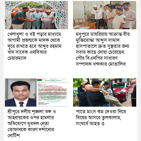
খেলাধুলা ও বই পড়ার মাধ্যমে
মধুপুরে ডায়রিয়ায় আক্রান্ত বীর
আগামী প্রজন্মকে মাদক থেকে
মুক্তিযোদ্ধা আব্দুস সামাদ
দূরে রাখতে হবে আব্দুর রহমান
হাসপাতালে দ্রুত সুস্থতার জন্য
খাঁন সাবেক এনবিআর
সবার কাছে দোয়া চেয়েছেন
চেয়ারম্যান
পৌর বিএনপির সাধারণ
সম্পাদক খন্দকার মোতালিব
শ্রীপুরে দলীয় শৃঙ্খলা ভঙ্গ ও
পাতে মাংস কম দেওয়া নিয়ে
আহ্বায়কের ওপর হামলার
বিয়ের আসরে তুলকালাম,
অভিযোগে যুবদল নেতা
সংঘর্ষে আহত ৩
তোফানকে কারণ দর্শানোর
নোটিশ