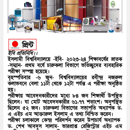
ইবি প্রতিনিধি।।
ইসলামী বিশ্ববিদ্যালয়ে -ইবি- ২০২৩-২৪ শিক্ষাবর্ষের স্নাতক
-সম্মান- প্রথম বর্ষে চারুকলা বিভাগে ভর্তিচ্ছুদের ব্যবহারিক
পরীক্ষা সম্পন্ন হয়েছে।
বৃহস্পতিবার -৬ জুন- বিশ্ববিদ্যালয়ের রবীন্দ্র নজরুল
কলাভবনে বেলা ১১টা থেকে ১২টা পর্যন্ত এ পরীক্ষা অনুষ্ঠিত
হয়।
পরীক্ষায় আবেদনকারীদের মধ্যে ৮৪ জন শিক্ষার্থী উপস্থিত
ছিলেন। যা মোট আবেদনকারীর ৬১.৭৭ শতাংশ। অনুপস্থিত
ছিলেন ৫২ জন। চারুকলা বিভাগের সভাপতি অধ্যাপক ড.
এ এইচ এম আক্তারুল ইসলাম এ তথ্য নিশ্চিত করেন।
পরীক্ষা চলাকালে কেন্দ্র পরিদর্শন করেন উপাচার্য অধ্যাপক
ড. শেখ আবদুস সালাম- ভারপ্রাপ্ত রেজিস্ট্রার এইচ এম