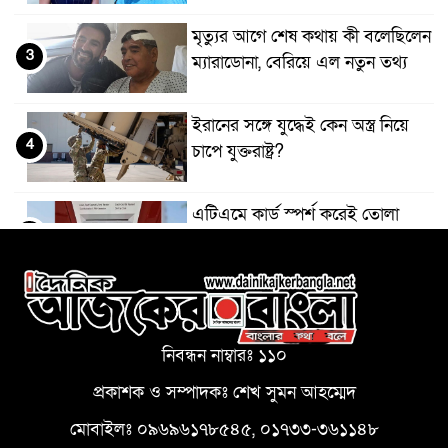
মৃত্যুর আগে শেষ কথায় কী বলেছিলেন
3
ম্যারাডোনা, বেরিয়ে এল নতুন তথ্য
ইরানের সঙ্গে যুদ্ধেই কেন অস্ত্র নিয়ে
4
চাপে যুক্তরাষ্ট্র?
এটিএমে কার্ড স্পর্শ করেই তোলা
5
যাবে টাকা, নেই আটকে যাওয়ার ভয়
আমরা জাতির সঙ্গে কখনো বেইমানি
6
করব না: কর্নেল অলি
নিবন্ধন নাম্বারঃ ১১০
জ্বালানি উৎসের বৈচিত্র্য নিশ্চিতের
প্রকাশক ও সম্পাদকঃ শেখ সুমন আহম্মেদ
7
তাগিদ প্রধানমন্ত্রীর
মোবাইলঃ ০৯৬৯৬১৭৮৫৪৫, ০১৭৩৩-৩৬১১৪৮