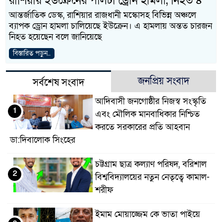
রাশিয়ায় ইউক্রেনের পালটা ড্রোন হামলা, নিহত ৪
আন্তর্জাতিক ডেস্ক, রাশিয়ার রাজধানী মস্কোসহ বিভিন্ন অঞ্চলে
ব্যাপক ড্রোন হামলা চালিয়েছে ইউক্রেন। এ হামলায় অন্তত চারজন
নিহত হয়েছেন বলে জানিয়েছে
বিস্তারিত পড়ুন..
জনপ্রিয় সংবাদ
সর্বশেষ সংবাদ
আদিবাসী জনগোষ্ঠীর নিজস্ব সংস্কৃতি
1
এবং মৌলিক মানবাধিকার নিশ্চিত
করতে সরকারের প্রতি আহবান
ডা:দিবালোক সিংহের
চট্টগ্রাম ছাত্র কল্যাণ পরিষদ, বরিশাল
2
বিশ্ববিদ্যালয়ের নতুন নেতৃত্বে কামাল-
শরীফ
ইমাম মোয়াজ্জেম কে ভাতা পাইয়ে