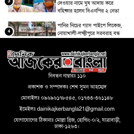
3
দেওয়ার নামে ঘুষ আদায় করে
বহিষ্কার হলেন বিএনপির ২ নেতা
পানির নিচের গ্যাস পাইপে লিকেজ,
4
নোয়াখালী-লক্ষ্মীপুরে সরবরাহ বন্ধ
মধুপুরে আন্তর্জাতিক আদিবাসী দিবসে
5
র‍্যালি ও আলোচনা সভা
নিবন্ধন নাম্বারঃ ১১০
চন্দনাইশে ‘মানবতার ফেরিওয়ালা’র
6
প্রধান কার্যালয় উদ্বোধন: সেলাই
প্রকাশক ও সম্পাদকঃ শেখ সুমন আহম্মেদ
মেশিন ও শিক্ষা সামগ্রী বিতরণ
মোবাইলঃ ০৯৬৯৬১৭৮৫৪৫, ০১৭৩৩-৩৬১১৪৮
রূপগঞ্জে পূবালী ব্যাংক ক্রেডিট কার্ড ও
ইমেইলঃ dainikajkerbangla21@gmail.com
7
ব্যাংকিং প্রডাক্ট সেলস ক্যাম্পেইন
যোগাযোগের ঠিকানাঃ মোল্লা ব্রিজ, হোল্ডিং-০/২, যাত্রাবাড়ী,
অনুষ্ঠিত
ঢাকা-১২৬৩।