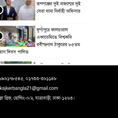
রূপগঞ্জের দুই প্রজন্মের দুই
সেরা থানা নির্বাহী অফিসার
দুর্গাপুরে কালচারাল
একাডেমিতে বিশ্বকবি
রবীন্দ্রনাথ ঠাকুরের ৮৫তম
্রয়াণ দিবস পালিত
পাইকগাছায় বাইসাইকেল,
ভ্যান ও সেলাই মেশিন বিতরণ
৯৬৯৬১৭৮৫৪৫, ০১৭৩৩-৩৬১১৪৮
ikajkerbangla21@gmail.com
হাতীবান্ধা ও ফুলবাড়ী সীমান্তে
 ব্রিজ, হোল্ডিং-০/২, যাত্রাবাড়ী, ঢাকা-১২৬৩।
১৫ বিজিবির অভিযান: ৩৫৫
বোতল ইস্কাপ সিরাপ ও
োটরসাইকেলের ট্যাংকে লুকানো গাঁজাসহ ৩ লক্ষাধিক