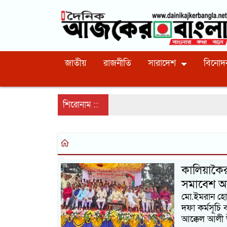
জাতীয়
রাজনীতি
সারাদেশ
বিনোদ
শিরোনাম ::
কালিয়াকৈ
সমাবেশ অন
মো.ইমরান হোস
দফা কর্মসূচি 
আক্কেল আলী উচ