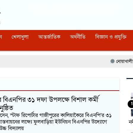
Dhaka
10:29:19 AM
, Friday, 7 August 2026
নিবন্ধন নাম্বারঃ ১১০, সিরিয়াল নাম্বারঃ ১৫৪, কোড নাম্বারঃ ৯২
ন
খেলাধুলা
আন্তর্জাতিক
অর্থনীতি
বিজ্ঞান ও প্রযুক্তি
নোয়াখালীতে 
র বিএনপির ৩১ দফা উপলক্ষে বিশাল কর্মী
1
ুষ্ঠিত
েন, স্টাফ রিপোর্টার গাজীপুরের কালিয়াকৈরে বিএনপি’র ৩১
বাস্তবায়নের লক্ষ্যে ফুলবাড়িয়া ইউনিয়ন বিএনপির উদ্যোগে
ন
্চ বিদ্যালয়