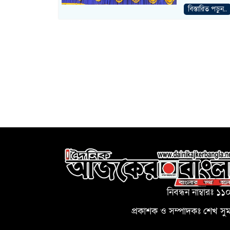
বিস্তারিত পড়ুন..
নিবন্ধন নাম্বারঃ ১১
প্রকাশক ও সম্পাদকঃ শেখ সু