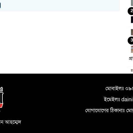
2
3
প
4
মোবাইলঃ ০
ইমেইলঃ dain
5
যোগাযোগের ঠিকানাঃ মোল্লা
০
মন আহম্মেদ
ম