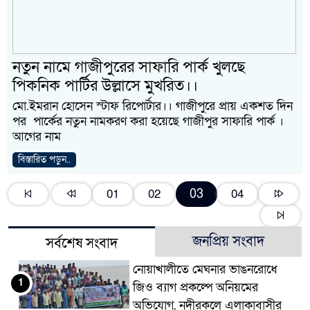
নতুন নামে গাজীপুরের সাফারি পার্ক খুলছে
পিকনিক পার্টির উল্লাসে মুখরিত।।
মো.ইমরান হোসেন স্টাফ রিপোর্টার।। গাজীপুরে প্রায় একশত দিন
পর পার্কের নতুন নামকরণ করা হয়েছে গাজীপুর সাফারি পার্ক ।
আগের নাম
বিস্তারিত পড়ুন..
01
02
03
04
জনপ্রিয় সংবাদ
সর্বশেষ সংবাদ
নোয়াখালীতে মেঘনার ভাঙনরোধে
1
জিও ব্যাগ প্রকল্পে অনিয়মের
অভিযোগ, নদীরকূলে এলাকাবাসীর