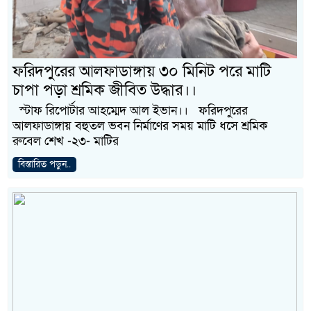
ফরিদপুরের আলফাডাঙ্গায় ৩০ মিনিট পরে মাটি
চাপা পড়া শ্রমিক জীবিত উদ্ধার।।
স্টাফ রিপোর্টার আহম্মেদ আল ইভান।। ফরিদপুরের
আলফাডাঙ্গায় বহুতল ভবন নির্মাণের সময় মাটি ধসে শ্রমিক
রুবেল শেখ -২৩- মাটির
বিস্তারিত পড়ুন..