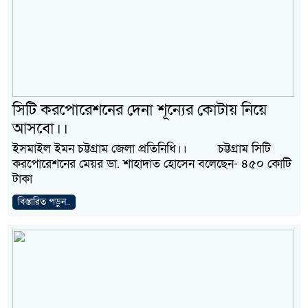
সিটি করপোরেশনের দেনা শূন্যের কোটায় নিয়ে
আসবো।।
ইসমাইল ইমন চট্টগ্রাম জেলা প্রতিনিধি।। চট্টগ্রাম সিটি
করপোরেশনের মেয়র ডা. শাহাদাত হোসেন বলেছেন- ৪৫০ কোটি
টাকা
বিস্তারিত পড়ুন..