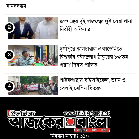
মানববন্ধন
রূপগঞ্জের দুই প্রজন্মের দুই সেরা থানা
2
নির্বাহী অফিসার
দুর্গাপুরে কালচারাল একাডেমিতে
3
বিশ্বকবি রবীন্দ্রনাথ ঠাকুরের ৮৫তম
প্রয়াণ দিবস পালিত
পাইকগাছায় বাইসাইকেল, ভ্যান ও
4
সেলাই মেশিন বিতরণ
হাতীবান্ধা ও ফুলবাড়ী সীমান্তে ১৫
5
বিজিবির অভিযান: ৩৫৫ বোতল
ইস্কাপ সিরাপ ও মোটরসাইকেলের
ট্যাংকে লুকানো গাঁজাসহ ৩ লক্ষাধিক টাকার মালামাল জব্দ
নিবন্ধন নাম্বারঃ ১১০