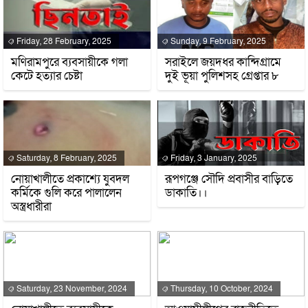
Friday, 28 February, 2025
Sunday, 9 February, 2025
মণিরামপুরে ব্যবসায়ীকে গলা
সরাইলে জয়দধর কান্দিগ্রামে
কেটে হত্যার চেষ্টা
দুই ভূয়া পুলিশসহ গ্রেপ্তার ৮
Saturday, 8 February, 2025
Friday, 3 January, 2025
নোয়াখালীতে প্রকাশ্যে যুবদল
রূপগঞ্জে সৌদি প্রবাসীর বাড়িতে
কর্মিকে গুলি করে পালালেন
ডাকাতি।।
অস্ত্রধারীরা
Saturday, 23 November, 2024
Thursday, 10 October, 2024