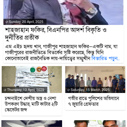
Sunday, 20 April, 2025
শাহজাহান ফকির, বিএনপির আদর্শ বিকৃতি ও
দুর্নীতির প্রতীক
এম এইচ হৃদয় খান, গাজীপুর শাহজাহান ফকির—একটি নাম, যা
গাজীপুরের রাজনীতিতে বিতর্কের সৃষ্টি করেছে, কিন্তু যিনি
কোনোভাবেই রাজনৈতিক দায়-দায়িত্বের সম্মুখীন
বিস্তারিত পড়ুন..
Thursday, 10 April, 2025
Saturday, 15 March, 2025
চন্দনাইশে দেশীয় অস্ত্র ও নেশা
গভীর রাতে পুলিশের অভিযানে
উপকরণ উদ্ধার, মাটি কাটার ২টি
৭ জুয়ারি গ্রেফতার
স্কেভেটর জব্দ