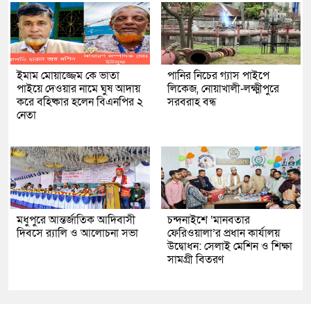
ইমাম মোয়াজ্জেম কে ভাতা
পানির নিচের গ্যাস পাইপে
পাইয়ে দেওয়ার নামে ঘুষ আদায়
লিকেজ, নোয়াখালী-লক্ষ্মীপুরে
করে বহিষ্কার হলেন বিএনপির ২
সরবরাহ বন্ধ
নেতা
মধুপুরে আন্তর্জাতিক আদিবাসী
চন্দনাইশে ‘মানবতার
দিবসে র‍্যালি ও আলোচনা সভা
ফেরিওয়ালা’র প্রধান কার্যালয়
উদ্বোধন: সেলাই মেশিন ও শিক্ষা
সামগ্রী বিতরণ