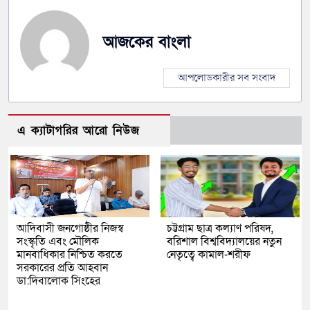
আজকের বাংলা
আপলোডকারীর সব সংবাদ
এ ক্যাটাগরির আরো নিউজ
আদিবাসী জনগোষ্ঠীর নিজস্ব
চট্টগ্রাম ছাত্র কল্যাণ পরিষদ,
সংস্কৃতি এবং মৌলিক
বরিশাল বিশ্ববিদ্যালয়ের নতুন
মানবাধিকার নিশ্চিত করতে
নেতৃত্বে কামাল-শরীফ
সরকারের প্রতি আহবান
ডা:দিবালোক সিংহের