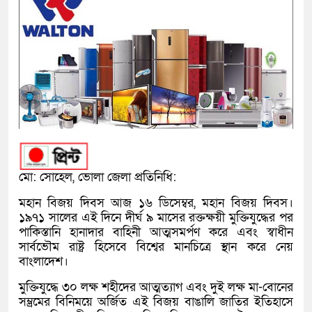
মো: সোহেল, ভোলা জেলা প্রতিনিধি:
মহান বিজয় দিবস আজ ১৬ ডিসেম্বর, মহান বিজয় দিবস।
১৯৭১ সালের এই দিনে দীর্ঘ ৯ মাসের রক্তক্ষয়ী মুক্তিযুদ্ধের পর
পাকিস্তানি হানাদার বাহিনী আত্মসমর্পণ করে এবং স্বাধীন
সার্বভৌম রাষ্ট্র হিসেবে বিশ্বের মানচিত্রে স্থান করে নেয়
বাংলাদেশ।
মুক্তিযুদ্ধে ৩০ লক্ষ শহীদের আত্মত্যাগ এবং দুই লক্ষ মা-বোনের
সম্ভ্রমের বিনিময়ে অর্জিত এই বিজয় বাঙালি জাতির ইতিহাসে