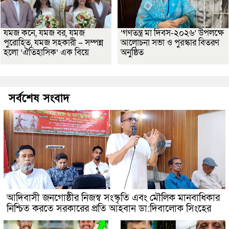
যমজ কনে, যমজ বর, যমজ
‘গণতন্ত্র মা দিবস-২০২৬’ উপলক্ষে
পুরোহিত, যমজ সহকারী – সম্পন্ন
আলোচনা সভা ও পুরস্কার বিতরণ
হলো ‘ঐতিহাসিক’ এক বিয়ে
অনুষ্ঠিত
সর্বশেষ সংবাদ
আদিবাসী জনগোষ্ঠীর নিজস্ব সংস্কৃতি এবং মৌলিক মানবাধিকার
নিশ্চিত করতে সরকারের প্রতি আহবান ডা:দিবালোক সিংহের