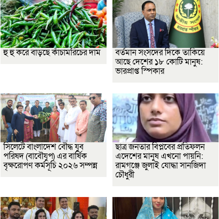
হু হু করে বাড়ছে কাঁচামরিচের দাম
বর্তমান সংসদের দিকে তাকিয়ে
আছে দেশের ১৮ কোটি মানুষ:
ভারপ্রাপ্ত স্পিকার
সিলেটে বাংলাদেশ বৌদ্ধ যুব
ছাত্র জনতার বিপ্লবের প্রতিফলন
পরিষদ (বাবৌযুপ) এর বার্ষিক
এদেশের মানুষ এখনো পায়নি:
বৃক্ষরোপণ কর্মসূচি ২০২৬ সম্পন্ন
রামগঞ্জে জুলাই যোদ্ধা সানজিদা
চৌধুরী