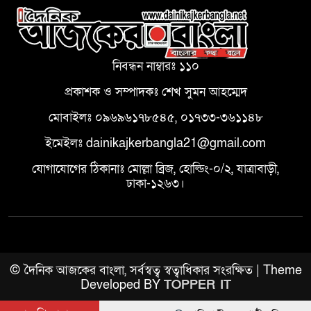
নিবন্ধন নাম্বারঃ ১১০
প্রকাশক ও সম্পাদকঃ শেখ সুমন আহম্মেদ
মোবাইলঃ ০৯৬৯৬১৭৮৫৪৫, ০১৭৩৩-৩৬১১৪৮
ইমেইলঃ dainikajkerbangla21@gmail.com
যোগাযোগের ঠিকানাঃ মোল্লা ব্রিজ, হোল্ডিং-০/২, যাত্রাবাড়ী,
ঢাকা-১২৬৩।
© দৈনিক আজকের বাংলা, সর্বস্বত্ব স্বত্বাধিকার সংরক্ষিত | Theme
Developed BY
TOPPER IT