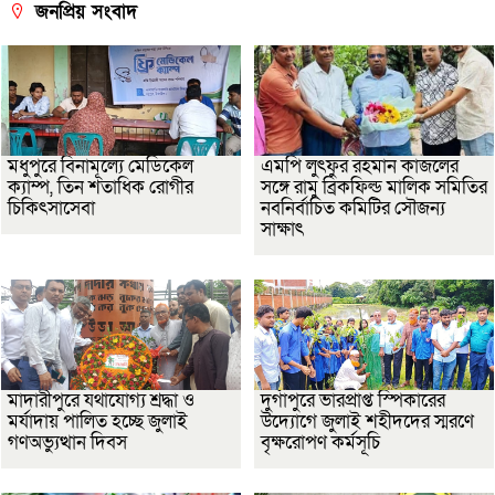
জনপ্রিয় সংবাদ
মধুপুরে বিনামূল্যে মেডিকেল
এমপি লুৎফুর রহমান কাজলের
ক্যাম্প, তিন শতাধিক রোগীর
সঙ্গে রামু ব্রিকফিল্ড মালিক সমিতির
চিকিৎসাসেবা
নবনির্বাচিত কমিটির সৌজন্য
সাক্ষাৎ
মাদারীপুরে যথাযোগ্য শ্রদ্ধা ও
দুর্গাপুরে ভারপ্রাপ্ত স্পিকারের
মর্যাদায় পালিত হচ্ছে জুলাই
উদ্যোগে জুলাই শহীদদের স্মরণে
গণঅভ্যুত্থান দিবস
বৃক্ষরোপণ কর্মসূচি