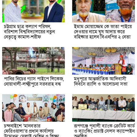
চট্টগ্রাম ছাত্র কল্যাণ পরিষদ,
ইমাম মোয়াজ্জেম কে ভাতা পাইয়ে
বরিশাল বিশ্ববিদ্যালয়ের নতুন
দেওয়ার নামে ঘুষ আদায় করে
নেতৃত্বে কামাল-শরীফ
বহিষ্কার হলেন বিএনপির ২ নেতা
পানির নিচের গ্যাস পাইপে লিকেজ,
মধুপুরে আন্তর্জাতিক আদিবাসী
নোয়াখালী-লক্ষ্মীপুরে সরবরাহ বন্ধ
দিবসে র‍্যালি ও আলোচনা সভা
চন্দনাইশে ‘মানবতার
রূপগঞ্জে পূবালী ব্যাংক ক্রেডিট কার্ড
ফেরিওয়ালা’র প্রধান কার্যালয়
ও ব্যাংকিং প্রডাক্ট সেলস ক্যাম্পেইন
উদ্বোধন: সেলাই মেশিন ও শিক্ষা
অনুষ্ঠিত