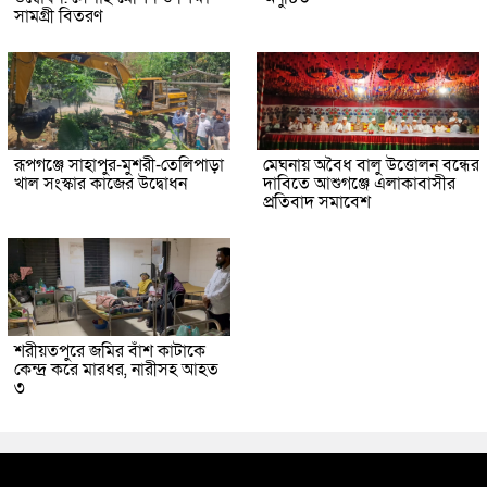
সামগ্রী বিতরণ
রূপগঞ্জে সাহাপুর-মুশরী-তেলিপাড়া
মেঘনায় অবৈধ বালু উত্তোলন বন্ধের
খাল সংস্কার কাজের উদ্বোধন
দাবিতে আশুগঞ্জে এলাকাবাসীর
প্রতিবাদ সমাবেশ
শরীয়তপুরে জমির বাঁশ কাটাকে
কেন্দ্র করে মারধর, নারীসহ আহত
৩