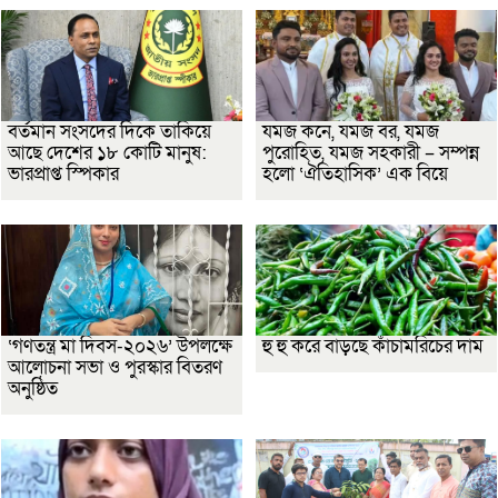
বর্তমান সংসদের দিকে তাকিয়ে
যমজ কনে, যমজ বর, যমজ
আছে দেশের ১৮ কোটি মানুষ:
পুরোহিত, যমজ সহকারী – সম্পন্ন
ভারপ্রাপ্ত স্পিকার
হলো ‘ঐতিহাসিক’ এক বিয়ে
‘গণতন্ত্র মা দিবস-২০২৬’ উপলক্ষে
হু হু করে বাড়ছে কাঁচামরিচের দাম
আলোচনা সভা ও পুরস্কার বিতরণ
অনুষ্ঠিত