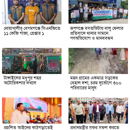
নোয়াখালীর বেগমগঞ্জে সিএনজিতে
রূপগঞ্জে বসতভিটায় বালু ফেলার
১১ কেজি গাঁজা, গ্রেপ্তার ১
প্রতিবাদে থানার সামনে
গণঅভিযোগ ও মানববন্ধন
টাঙ্গাইলের মধুপুর শহর
মহন গ্রামের একমাত্র সড়কের
অটোরিকশার দখলে
বেহাল দশা, চরম দুর্ভোগে ৩০০
পরিবারের মানুষ
প্রচলিত আইনের কাঠগড়াতেই
প্রধানমন্ত্রীর সফর সফল করতে