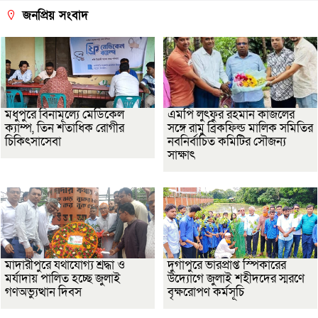
জনপ্রিয় সংবাদ
মধুপুরে বিনামূল্যে মেডিকেল
এমপি লুৎফুর রহমান কাজলের
ক্যাম্প, তিন শতাধিক রোগীর
সঙ্গে রামু ব্রিকফিল্ড মালিক সমিতির
চিকিৎসাসেবা
নবনির্বাচিত কমিটির সৌজন্য
সাক্ষাৎ
মাদারীপুরে যথাযোগ্য শ্রদ্ধা ও
দুর্গাপুরে ভারপ্রাপ্ত স্পিকারের
মর্যাদায় পালিত হচ্ছে জুলাই
উদ্যোগে জুলাই শহীদদের স্মরণে
গণঅভ্যুত্থান দিবস
বৃক্ষরোপণ কর্মসূচি