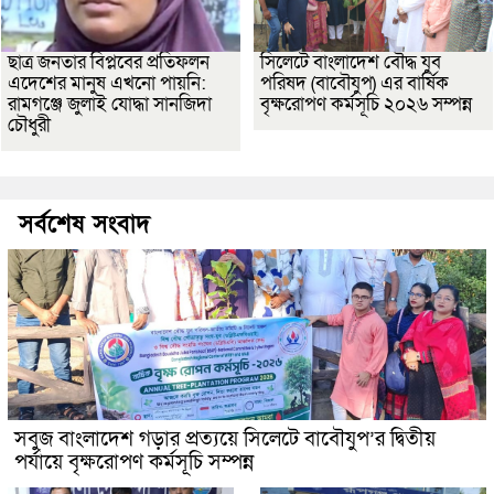
ছাত্র জনতার বিপ্লবের প্রতিফলন
সিলেটে বাংলাদেশ বৌদ্ধ যুব
এদেশের মানুষ এখনো পায়নি:
পরিষদ (বাবৌযুপ) এর বার্ষিক
রামগঞ্জে জুলাই যোদ্ধা সানজিদা
বৃক্ষরোপণ কর্মসূচি ২০২৬ সম্পন্ন
চৌধুরী
সর্বশেষ সংবাদ
সবুজ বাংলাদেশ গড়ার প্রত্যয়ে সিলেটে বাবৌযুপ’র দ্বিতীয়
পর্যায়ে বৃক্ষরোপণ কর্মসূচি সম্পন্ন