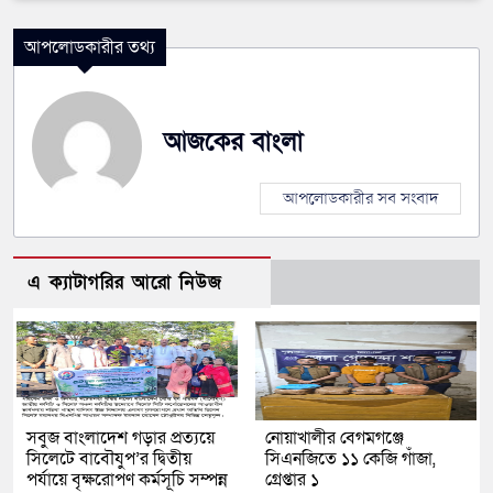
আপলোডকারীর তথ্য
আজকের বাংলা
আপলোডকারীর সব সংবাদ
এ ক্যাটাগরির আরো নিউজ
সবুজ বাংলাদেশ গড়ার প্রত্যয়ে
নোয়াখালীর বেগমগঞ্জে
সিলেটে বাবৌযুপ’র দ্বিতীয়
সিএনজিতে ১১ কেজি গাঁজা,
পর্যায়ে বৃক্ষরোপণ কর্মসূচি সম্পন্ন
গ্রেপ্তার ১