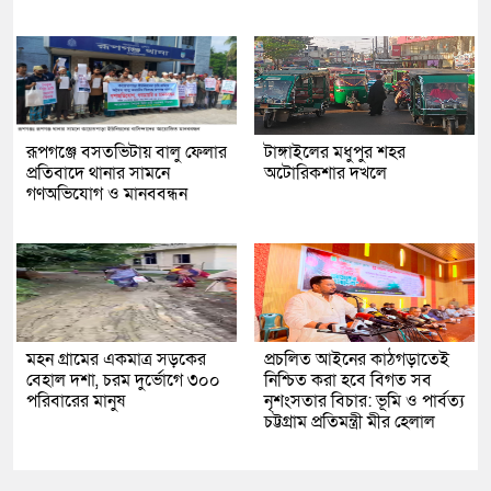
রূপগঞ্জে বসতভিটায় বালু ফেলার
টাঙ্গাইলের মধুপুর শহর
প্রতিবাদে থানার সামনে
অটোরিকশার দখলে
গণঅভিযোগ ও মানববন্ধন
মহন গ্রামের একমাত্র সড়কের
প্রচলিত আইনের কাঠগড়াতেই
বেহাল দশা, চরম দুর্ভোগে ৩০০
নিশ্চিত করা হবে বিগত সব
পরিবারের মানুষ
নৃশংসতার বিচার: ভূমি ও পার্বত্য
চট্টগ্রাম প্রতিমন্ত্রী মীর হেলাল