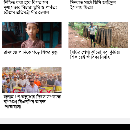
নিশ্চিত করা হবে বিগত সব
দিনরাত মাঠে ডিসি জাহিদুল
নৃশংসতার বিচার: ভূমি ও পার্বত্য
ইসলাম মিঞা
চট্টগ্রাম প্রতিমন্ত্রী মীর হেলাল
রামগঞ্জে পানিতে পড়ে শিশুর মৃত্যু
বিচিত্র পেশা কুঁচিয়া ধরা কুঁচিয়া
শিকারেই জীবিকা নির্বাহ
জুলাই গণ-অভ্যুত্থান দিবস উপলক্ষে
রূপগঞ্জে বিএনপির আনন্দ
শোভাযাত্রা