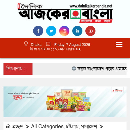
Dhaka
, Friday, 7 August 2026
নিবন্ধন নাম্বারঃ ১১০, কোড নাম্বারঃ ৯২
শিরোনাম ::
সবুজ বাংলাদেশ গড়ার প্রত্যয়ে সিলেটে ব
প্রচ্ছদ
All Categories
,
চট্টগ্রাম
,
সারাদেশ