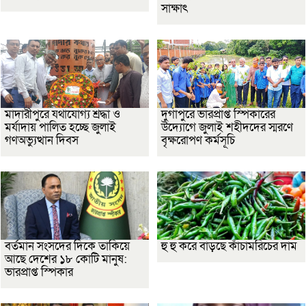
সাক্ষাৎ
মাদারীপুরে যথাযোগ্য শ্রদ্ধা ও
দুর্গাপুরে ভারপ্রাপ্ত স্পিকারের
মর্যাদায় পালিত হচ্ছে জুলাই
উদ্যোগে জুলাই শহীদদের স্মরণে
গণঅভ্যুত্থান দিবস
বৃক্ষরোপণ কর্মসূচি
বর্তমান সংসদের দিকে তাকিয়ে
হু হু করে বাড়ছে কাঁচামরিচের দাম
আছে দেশের ১৮ কোটি মানুষ:
ভারপ্রাপ্ত স্পিকার