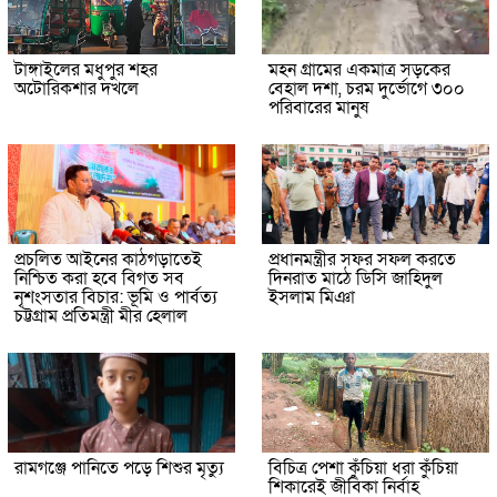
টাঙ্গাইলের মধুপুর শহর
মহন গ্রামের একমাত্র সড়কের
অটোরিকশার দখলে
বেহাল দশা, চরম দুর্ভোগে ৩০০
পরিবারের মানুষ
প্রচলিত আইনের কাঠগড়াতেই
প্রধানমন্ত্রীর সফর সফল করতে
নিশ্চিত করা হবে বিগত সব
দিনরাত মাঠে ডিসি জাহিদুল
নৃশংসতার বিচার: ভূমি ও পার্বত্য
ইসলাম মিঞা
চট্টগ্রাম প্রতিমন্ত্রী মীর হেলাল
রামগঞ্জে পানিতে পড়ে শিশুর মৃত্যু
বিচিত্র পেশা কুঁচিয়া ধরা কুঁচিয়া
শিকারেই জীবিকা নির্বাহ