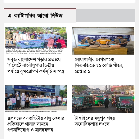
এ ক্যাটাগরির আরো নিউজ
সবুজ বাংলাদেশ গড়ার প্রত্যয়ে
নোয়াখালীর বেগমগঞ্জে
সিলেটে বাবৌযুপ’র দ্বিতীয়
সিএনজিতে ১১ কেজি গাঁজা,
পর্যায়ে বৃক্ষরোপণ কর্মসূচি সম্পন্ন
গ্রেপ্তার ১
রূপগঞ্জে বসতভিটায় বালু ফেলার
টাঙ্গাইলের মধুপুর শহর
প্রতিবাদে থানার সামনে
অটোরিকশার দখলে
গণঅভিযোগ ও মানববন্ধন