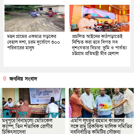
মহন গ্রামের একমাত্র সড়কের
প্রচলিত আইনের কাঠগড়াতেই
বেহাল দশা, চরম দুর্ভোগে ৩০০
নিশ্চিত করা হবে বিগত সব
পরিবারের মানুষ
নৃশংসতার বিচার: ভূমি ও পার্বত্য
চট্টগ্রাম প্রতিমন্ত্রী মীর হেলাল
জনপ্রিয় সংবাদ
মধুপুরে বিনামূল্যে মেডিকেল
এমপি লুৎফুর রহমান কাজলের
ক্যাম্প, তিন শতাধিক রোগীর
সঙ্গে রামু ব্রিকফিল্ড মালিক সমিতির
চিকিৎসাসেবা
নবনির্বাচিত কমিটির সৌজন্য