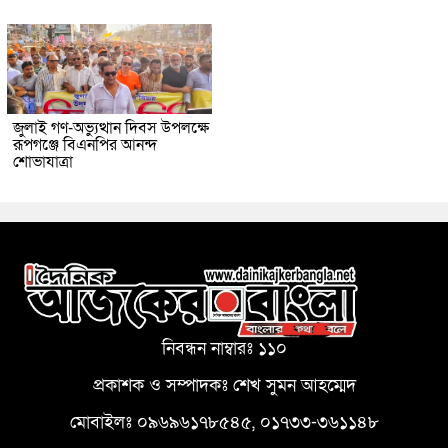
জুলাই গণ-অভ্যুত্থান দিবস উপলক্ষে
রূপগঞ্জে বিএনপির আনন্দ
শোভাযাত্রা
নিবন্ধন নাম্বারঃ ১১০
প্রকাশক ও সম্পাদকঃ শেখ সুমন আহম্মেদ
মোবাইলঃ ০৯৬৯৬১৭৮৫৪৫, ০১৭৩৩-৩৬১১৪৮