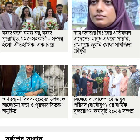
যমজ কনে, যমজ বর, যমজ
ছাত্র জনতার বিপ্লবের প্রতিফলন
পুরোহিত, যমজ সহকারী – সম্পন্ন
এদেশের মানুষ এখনো পায়নি:
হলো ‘ঐতিহাসিক’ এক বিয়ে
রামগঞ্জে জুলাই যোদ্ধা সানজিদা
চৌধুরী
‘গণতন্ত্র মা দিবস-২০২৬’ উপলক্ষে
সিলেটে বাংলাদেশ বৌদ্ধ যুব
আলোচনা সভা ও পুরস্কার বিতরণ
পরিষদ (বাবৌযুপ) এর বার্ষিক
অনুষ্ঠিত
বৃক্ষরোপণ কর্মসূচি ২০২৬ সম্পন্ন
সর্বশেষ সংবাদ