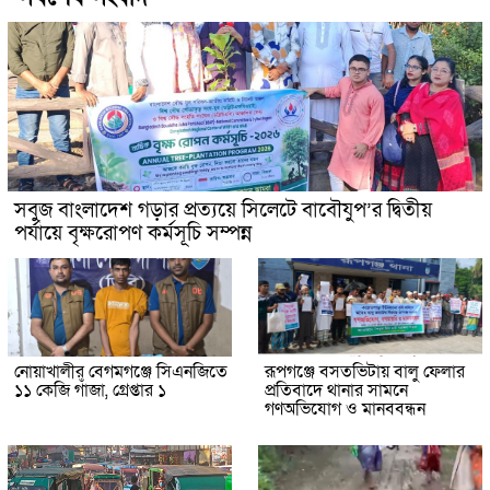
সবুজ বাংলাদেশ গড়ার প্রত্যয়ে সিলেটে বাবৌযুপ’র দ্বিতীয়
পর্যায়ে বৃক্ষরোপণ কর্মসূচি সম্পন্ন
নোয়াখালীর বেগমগঞ্জে সিএনজিতে
রূপগঞ্জে বসতভিটায় বালু ফেলার
১১ কেজি গাঁজা, গ্রেপ্তার ১
প্রতিবাদে থানার সামনে
গণঅভিযোগ ও মানববন্ধন