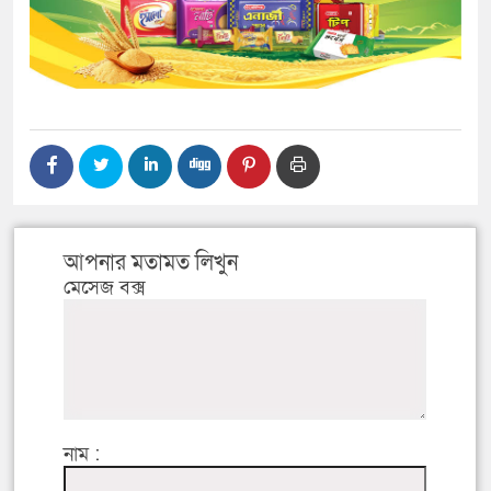
আপনার মতামত লিখুন
মেসেজ বক্স
নাম :