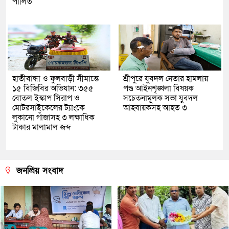
পালিত
হাতীবান্ধা ও ফুলবাড়ী সীমান্তে
শ্রীপুরে যুবদল নেতার হামলায়
১৫ বিজিবির অভিযান: ৩৫৫
পণ্ড আইনশৃঙ্খলা বিষয়ক
বোতল ইস্কাপ সিরাপ ও
সচেতনামূলক সভা যুবদল
মোটরসাইকেলের ট্যাংকে
আহবায়কসহ আহত ৩
লুকানো গাঁজাসহ ৩ লক্ষাধিক
টাকার মালামাল জব্দ
জনপ্রিয় সংবাদ