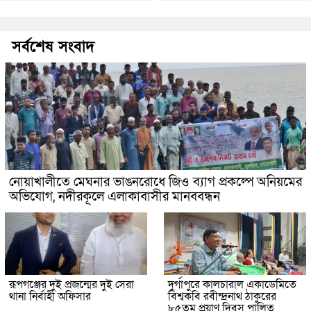
সর্বশেষ সংবাদ
নোয়াখালীতে মেঘনার ভাঙনরোধে জিও ব্যাগ প্রকল্পে অনিয়মের
অভিযোগ, নদীরকূলে এলাকাবাসীর মানববন্ধন
রূপগঞ্জের দুই প্রজন্মের দুই সেরা
দুর্গাপুরে কালচারাল একাডেমিতে
থানা নির্বাহী অফিসার
বিশ্বকবি রবীন্দ্রনাথ ঠাকুরের
৮৫তম প্রয়াণ দিবস পালিত