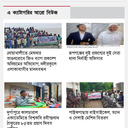
এ ক্যাটাগরির আরো নিউজ
নোয়াখালীতে মেঘনার
রূপগঞ্জের দুই প্রজন্মের দুই সেরা
ভাঙনরোধে জিও ব্যাগ প্রকল্পে
থানা নির্বাহী অফিসার
অনিয়মের অভিযোগ, নদীরকূলে
এলাকাবাসীর মানববন্ধন
দুর্গাপুরে কালচারাল
পাইকগাছায় বাইসাইকেল, ভ্যান
একাডেমিতে বিশ্বকবি রবীন্দ্রনাথ
ও সেলাই মেশিন বিতরণ
ঠাকুরের ৮৫তম প্রয়াণ দিবস