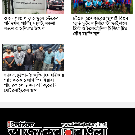
৩ হাসপাতাল ও ২ স্কুলে চউকের
চট্টগ্রাম প্রেসক্লাবের ‘জুলাই বিপ্লব
পরিদর্শন, পার্কিং সংকট, নকশা
স্মৃতি ফুটবল টুর্নামেন্ট’ ফাইনালে
লঙ্ঘন ও অনিয়মে উদ্বেগ
প্রিন্ট ও ইলেকট্রনিক মিডিয়া টিম
যৌথ চ্যাম্পিয়ান
র‌্যাব-৭ চট্টগ্রাম’র অভিযানে বাইকার
গ্যাং কর্তৃক ১ লাখ পিস ইয়াবা
পাচারকালে ৬ জন আটক,০৫টি
মোটরসাইকেল জব্দ