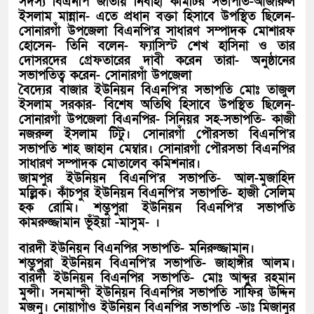
সদস্য বিএনপি জাতীয় নির্বাহী কমিটির সভাপতি-আজারুল
ইসলাম মান্নান- এতে প্রধান বক্তা হিসাবে উপস্থিত ছিলেন-
সোনারগাঁ উপজেলা বিএনপি’র সাধারণ সম্পাদক মোশারফ
হোসেন- তিনি বলেন- ফ্যাসিস্ট শেখ হাসিনা ও তার
দোসরদের গ্রেফতারের দাবী করেন তারা- অনুষ্ঠানের
সভাপতিত্ব করেন- সোনারগাঁ উপজেলা
বৈদ্যের বাজার ইউনিয়ন বিএনপি’র সভাপতি মোঃ তাজুল
ইসলাম সরকার- বিশেষ অতিথি হিসাবে উপস্থিত ছিলেন-
সোনারগাঁ উপজেলা বিএনপির- সিনিয়র সহ-সভাপতি- কাজী
নজরুল ইসলাম টিটু। সোনারগাঁ পৌরসভা বিএনপি’র
সভাপতি শাহ জাহান মেম্বার। সোনারগাঁ পৌরসভা বিএনপির
সাধারণ সম্পাদক মোতালেব কমিশনার।
জামপুর ইউনিয়ন বিএনপি’র সভাপতি- আল-মুজাহিদ
মল্লিক। কাঁচপুর ইউনিয়ন বিএনপি’র সভাপতি- হাজী সেলিম
হক রোমি। শম্ভুপুরা ইউনিয়ন বিএনপি’র সভাপতি
কামরুজ্জামান ভূঁইয়া -মাসুম- ।
বারদী ইউনিয়ন বিএনপির সভাপতি- মনিরুজ্জামান।
শম্ভুপুরা ইউনিয়ন বিএনপি’র সভাপতি- জাহাঙ্গীর আলম।
বারদী ইউনিয়ন বিএনপির সভাপতি- মোঃ আব্দুর রহমান
মুন্সী। সনমান্দী ইউনিয়ন বিএনপির সভাপতি সাফির উদ্দিন
মজনু। নোয়াগাঁও ইউনিয়ন বিএনপির সভাপতি -ডাঃ মিজানুর