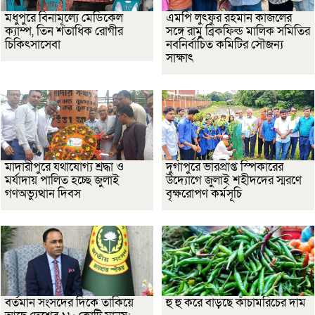
মধুপুরে বিনামূল্যে মেডিকেল
এমপি লুৎফুর রহমান কাজলের
ক্যাম্প, তিন শতাধিক রোগীর
সঙ্গে রামু ব্রিকফিল্ড মালিক সমিতির
চিকিৎসাসেবা
নবনির্বাচিত কমিটির সৌজন্য
সাক্ষাৎ
মাদারীপুরে যথাযোগ্য শ্রদ্ধা ও
দুর্গাপুরে ভারপ্রাপ্ত স্পিকারের
মর্যাদায় পালিত হচ্ছে জুলাই
উদ্যোগে জুলাই শহীদদের স্মরণে
গণঅভ্যুত্থান দিবস
বৃক্ষরোপণ কর্মসূচি
বর্তমান সংসদের দিকে তাকিয়ে
হু হু করে বাড়ছে কাঁচামরিচের দাম