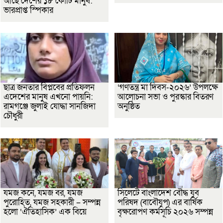
আছে দেশের ১৮ কোটি মানুষ:
ভারপ্রাপ্ত স্পিকার
ছাত্র জনতার বিপ্লবের প্রতিফলন
‘গণতন্ত্র মা দিবস-২০২৬’ উপলক্ষে
এদেশের মানুষ এখনো পায়নি:
আলোচনা সভা ও পুরস্কার বিতরণ
রামগঞ্জে জুলাই যোদ্ধা সানজিদা
অনুষ্ঠিত
চৌধুরী
যমজ কনে, যমজ বর, যমজ
সিলেটে বাংলাদেশ বৌদ্ধ যুব
পুরোহিত, যমজ সহকারী – সম্পন্ন
পরিষদ (বাবৌযুপ) এর বার্ষিক
হলো ‘ঐতিহাসিক’ এক বিয়ে
বৃক্ষরোপণ কর্মসূচি ২০২৬ সম্পন্ন