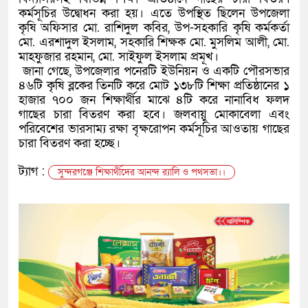
কর্মসূচির উদ্বোধন করা হয়। এতে উপস্থিত ছিলেন উপজেলা
কৃষি অফিসার মো. রাশিদুল কবির, উপ-সহকারি কৃষি কর্মকর্তা
মো. এরশাদুল ইসলাম, সহকারি শিক্ষক মো. মুসলিম আলী, মো.
মাহফুজার রহমান, মো. সাইফুল ইসলাম প্রমূখ।
জানা গেছে, উপজেলার পনেরটি ইউনিয়ন ও একটি পৌরসভার
৪৬টি কৃষি ব্লকের তিনটি করে মোট ১৩৮টি শিক্ষা প্রতিষ্ঠানের ১
হাজার ৭০০ জন শিক্ষার্থীর মাঝে ৪টি করে নানাবিধ ফলদ
গাছের চারা বিতরণ করা হবে। জলবায়ু মোকাবেলা এবং
পরিবেশের ভারসাম্য রক্ষা বৃক্ষরোপন কর্মসূচির আওতায় গাছের
চারা বিতরণ করা হচ্ছে।
ট্যাগ :
সুন্দরগঞ্জে শিক্ষার্থীদের আনন্দ র‌্যালি ও পথসভা।।