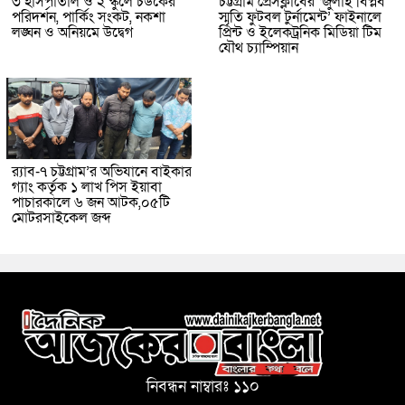
৩ হাসপাতাল ও ২ স্কুলে চউকের
চট্টগ্রাম প্রেসক্লাবের ‘জুলাই বিপ্লব
পরিদর্শন, পার্কিং সংকট, নকশা
স্মৃতি ফুটবল টুর্নামেন্ট’ ফাইনালে
লঙ্ঘন ও অনিয়মে উদ্বেগ
প্রিন্ট ও ইলেকট্রনিক মিডিয়া টিম
যৌথ চ্যাম্পিয়ান
র‌্যাব-৭ চট্টগ্রাম’র অভিযানে বাইকার
গ্যাং কর্তৃক ১ লাখ পিস ইয়াবা
পাচারকালে ৬ জন আটক,০৫টি
মোটরসাইকেল জব্দ
নিবন্ধন নাম্বারঃ ১১০