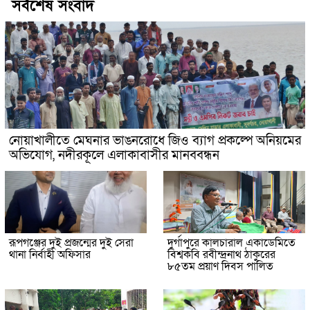
সর্বশেষ সংবাদ
নোয়াখালীতে মেঘনার ভাঙনরোধে জিও ব্যাগ প্রকল্পে অনিয়মের
অভিযোগ, নদীরকূলে এলাকাবাসীর মানববন্ধন
রূপগঞ্জের দুই প্রজন্মের দুই সেরা
দুর্গাপুরে কালচারাল একাডেমিতে
থানা নির্বাহী অফিসার
বিশ্বকবি রবীন্দ্রনাথ ঠাকুরের
৮৫তম প্রয়াণ দিবস পালিত