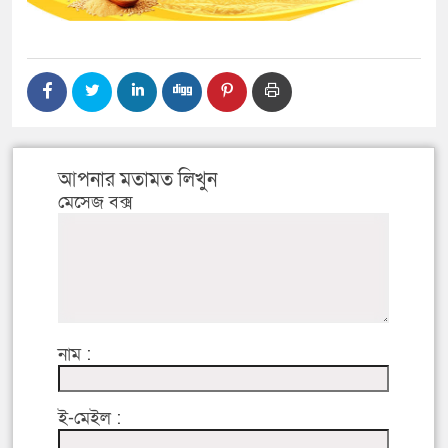
আপনার মতামত লিখুন
মেসেজ বক্স
নাম :
ই-মেইল :