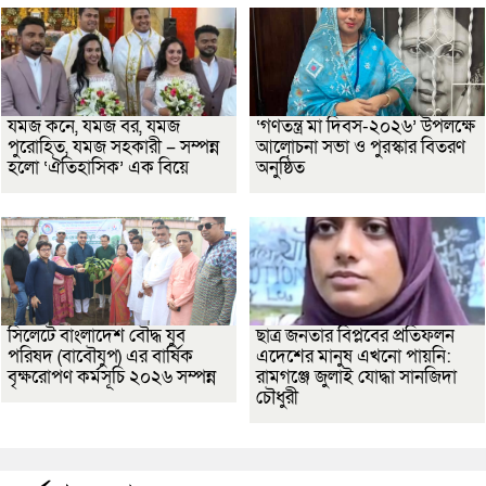
যমজ কনে, যমজ বর, যমজ
‘গণতন্ত্র মা দিবস-২০২৬’ উপলক্ষে
পুরোহিত, যমজ সহকারী – সম্পন্ন
আলোচনা সভা ও পুরস্কার বিতরণ
হলো ‘ঐতিহাসিক’ এক বিয়ে
অনুষ্ঠিত
সিলেটে বাংলাদেশ বৌদ্ধ যুব
ছাত্র জনতার বিপ্লবের প্রতিফলন
পরিষদ (বাবৌযুপ) এর বার্ষিক
এদেশের মানুষ এখনো পায়নি:
বৃক্ষরোপণ কর্মসূচি ২০২৬ সম্পন্ন
রামগঞ্জে জুলাই যোদ্ধা সানজিদা
চৌধুরী