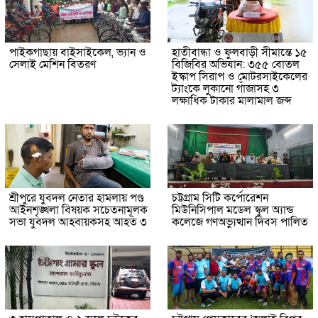
পাইকগাছায় বাইসাইকেল, ভ্যান ও
হাতীবান্ধা ও ফুলবাড়ী সীমান্তে ১৫
সেলাই মেশিন বিতরণ
বিজিবির অভিযান: ৩৫৫ বোতল
ইস্কাপ সিরাপ ও মোটরসাইকেলের
ট্যাংকে লুকানো গাঁজাসহ ৩
লক্ষাধিক টাকার মালামাল জব্দ
শ্রীপুরে যুবদল নেতার হামলায় পণ্ড
চট্টগ্রাম সিটি কর্পোরেশন
আইনশৃঙ্খলা বিষয়ক সচেতনামূলক
মিউনিসিপাল মডেল স্কুল অ্যান্ড
সভা যুবদল আহবায়কসহ আহত ৩
কলেজে গণঅভ্যুত্থান দিবস পালিত