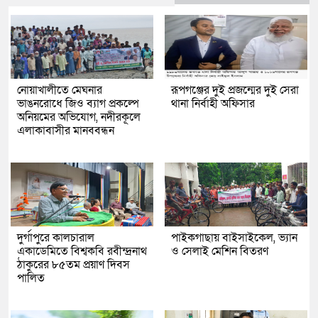
নোয়াখালীতে মেঘনার
রূপগঞ্জের দুই প্রজন্মের দুই সেরা
ভাঙনরোধে জিও ব্যাগ প্রকল্পে
থানা নির্বাহী অফিসার
অনিয়মের অভিযোগ, নদীরকূলে
এলাকাবাসীর মানববন্ধন
দুর্গাপুরে কালচারাল
পাইকগাছায় বাইসাইকেল, ভ্যান
একাডেমিতে বিশ্বকবি রবীন্দ্রনাথ
ও সেলাই মেশিন বিতরণ
ঠাকুরের ৮৫তম প্রয়াণ দিবস
পালিত