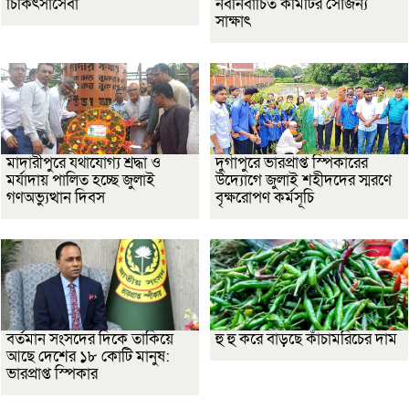
চিকিৎসাসেবা
নবনির্বাচিত কমিটির সৌজন্য
সাক্ষাৎ
মাদারীপুরে যথাযোগ্য শ্রদ্ধা ও
দুর্গাপুরে ভারপ্রাপ্ত স্পিকারের
মর্যাদায় পালিত হচ্ছে জুলাই
উদ্যোগে জুলাই শহীদদের স্মরণে
গণঅভ্যুত্থান দিবস
বৃক্ষরোপণ কর্মসূচি
বর্তমান সংসদের দিকে তাকিয়ে
হু হু করে বাড়ছে কাঁচামরিচের দাম
আছে দেশের ১৮ কোটি মানুষ:
ভারপ্রাপ্ত স্পিকার