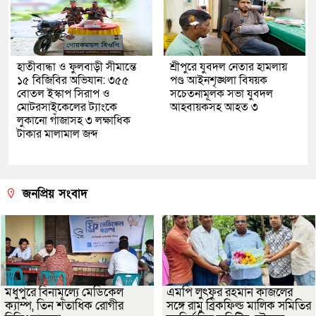
হাতীবান্ধা ও ফুলবাড়ী সীমান্তে
শ্রীপুরে যুবদল নেতার হামলায়
১৫ বিজিবির অভিযান: ৩৫৫
পণ্ড আইনশৃঙ্খলা বিষয়ক
বোতল ইস্কাপ সিরাপ ও
সচেতনামূলক সভা যুবদল
মোটরসাইকেলের ট্যাংকে
আহবায়কসহ আহত ৩
লুকানো গাঁজাসহ ৩ লক্ষাধিক
টাকার মালামাল জব্দ
জনপ্রিয় সংবাদ
মধুপুরে বিনামূল্যে মেডিকেল
এমপি লুৎফুর রহমান কাজলের
ক্যাম্প, তিন শতাধিক রোগীর
সঙ্গে রামু ব্রিকফিল্ড মালিক সমিতির