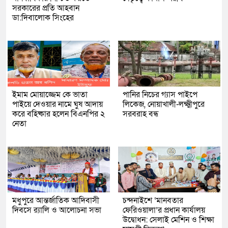
সরকারের প্রতি আহবান
ডা:দিবালোক সিংহের
ইমাম মোয়াজ্জেম কে ভাতা
পানির নিচের গ্যাস পাইপে
পাইয়ে দেওয়ার নামে ঘুষ আদায়
লিকেজ, নোয়াখালী-লক্ষ্মীপুরে
করে বহিষ্কার হলেন বিএনপির ২
সরবরাহ বন্ধ
নেতা
মধুপুরে আন্তর্জাতিক আদিবাসী
চন্দনাইশে ‘মানবতার
দিবসে র‍্যালি ও আলোচনা সভা
ফেরিওয়ালা’র প্রধান কার্যালয়
উদ্বোধন: সেলাই মেশিন ও শিক্ষা