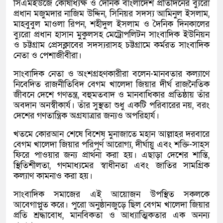
সিএমইউজে কোষাধ্যক্ষ ও দৈনিক বাংলাদেশ প্রতিদিনের ব্যুরো
প্রধান মজুমদার নাজিম উদ্দিন, সিনিয়র সদস্য আমিনুল ইসলাম,
মাহবুবুল মাওলা রিপন, শহীদুল ইসলাম ও দৈনিক দিনকালের
ব্যুরো প্রধান হাসান মুকুলসহ মেট্রোপলিটন সাংবাদিক ইউনিয়ন
ও চট্টগ্রাম প্রেসক্লাবের সদস্যরাসহ চট্টগ্রামে কর্মরত সাংবাদিক
নেতা ও পেশাজীবীরা।
সাংবাদিক নেতা ও অংশগ্রহণকারীরা বলেন-মানবতার কল্যাণে
নিবেদিত রাজনীতিবিদ বেগম খালেদা জিয়ার দীর্ঘ রাজনৈতিক
জীবনে দেশে গণতন্ত্র, বহুমতবাদ ও মানবাধিকার প্রতিষ্ঠায় তাঁর
অবদান অনস্বীকার্য। তাঁর সুস্থতা শুধু একটি পরিবারের নয়, বরং
দেশের গণতান্ত্রিক অগ্রযাত্রার জন্যও অপরিহার্য।
খতমে কোরআন শেষে বিশেষ মুনাজাতে মহান আল্লাহর দরবারে
বেগম খালেদা জিয়ার পরিপূর্ণ আরোগ্য, দীর্ঘায়ু এবং শক্তি-সাহস
ফিরে পাওয়ার জন্য প্রার্থনা করা হয়। এছাড়া দেশের শান্তি,
স্থিতিশীলতা, গণমাধ্যমের স্বাধীনতা এবং জাতির সামগ্রিক
কল্যাণ কামনাও করা হয়।
সাংবাদিক সমাজের এই আয়োজন উপস্থিত সকলকে
আবেগাপ্লুত করে। পুরো অনুষ্ঠানজুড়ে ছিল বেগম খালেদা জিয়ার
প্রতি শ্রদ্ধাবোধ, মানবিকতা ও আধ্যাত্মিকতার এক অনন্য