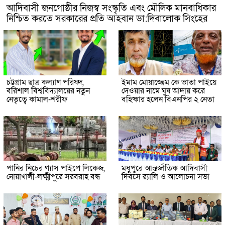
আদিবাসী জনগোষ্ঠীর নিজস্ব সংস্কৃতি এবং মৌলিক মানবাধিকার
নিশ্চিত করতে সরকারের প্রতি আহবান ডা:দিবালোক সিংহের
চট্টগ্রাম ছাত্র কল্যাণ পরিষদ,
ইমাম মোয়াজ্জেম কে ভাতা পাইয়ে
বরিশাল বিশ্ববিদ্যালয়ের নতুন
দেওয়ার নামে ঘুষ আদায় করে
নেতৃত্বে কামাল-শরীফ
বহিষ্কার হলেন বিএনপির ২ নেতা
পানির নিচের গ্যাস পাইপে লিকেজ,
মধুপুরে আন্তর্জাতিক আদিবাসী
নোয়াখালী-লক্ষ্মীপুরে সরবরাহ বন্ধ
দিবসে র‍্যালি ও আলোচনা সভা