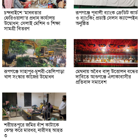
চন্দনাইশে ‘মানবতার
রূপগঞ্জে পূবালী ব্যাংক ক্রেডিট কার্ড
ফেরিওয়ালা’র প্রধান কার্যালয়
ও ব্যাংকিং প্রডাক্ট সেলস ক্যাম্পেইন
উদ্বোধন: সেলাই মেশিন ও শিক্ষা
অনুষ্ঠিত
সামগ্রী বিতরণ
রূপগঞ্জে সাহাপুর-মুশরী-তেলিপাড়া
মেঘনায় অবৈধ বালু উত্তোলন বন্ধের
খাল সংস্কার কাজের উদ্বোধন
দাবিতে আশুগঞ্জে এলাকাবাসীর
প্রতিবাদ সমাবেশ
শরীয়তপুরে জমির বাঁশ কাটাকে
কেন্দ্র করে মারধর, নারীসহ আহত
৩