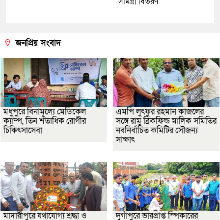
সামগ্রী বিতরণ
জনপ্রিয় সংবাদ
মধুপুরে বিনামূল্যে মেডিকেল
এমপি লুৎফুর রহমান কাজলের
ক্যাম্প, তিন শতাধিক রোগীর
সঙ্গে রামু ব্রিকফিল্ড মালিক সমিতির
চিকিৎসাসেবা
নবনির্বাচিত কমিটির সৌজন্য
সাক্ষাৎ
মাদারীপুরে যথাযোগ্য শ্রদ্ধা ও
দুর্গাপুরে ভারপ্রাপ্ত স্পিকারের