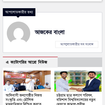
আপলোডকারীর তথ্য
আজকের বাংলা
আপলোডকারীর সব সংবাদ
এ ক্যাটাগরির আরো নিউজ
আদিবাসী জনগোষ্ঠীর নিজস্ব
চট্টগ্রাম ছাত্র কল্যাণ পরিষদ,
সংস্কৃতি এবং মৌলিক
বরিশাল বিশ্ববিদ্যালয়ের নতুন
মানবাধিকার নিশ্চিত করতে
নেতৃত্বে কামাল-শরীফ