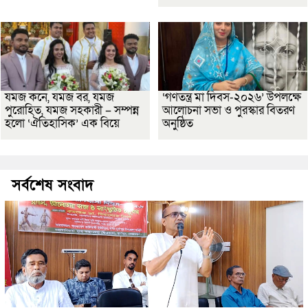
যমজ কনে, যমজ বর, যমজ
‘গণতন্ত্র মা দিবস-২০২৬’ উপলক্ষে
পুরোহিত, যমজ সহকারী – সম্পন্ন
আলোচনা সভা ও পুরস্কার বিতরণ
হলো ‘ঐতিহাসিক’ এক বিয়ে
অনুষ্ঠিত
সর্বশেষ সংবাদ