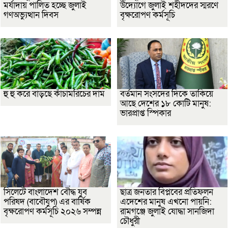
মর্যাদায় পালিত হচ্ছে জুলাই
উদ্যোগে জুলাই শহীদদের স্মরণে
গণঅভ্যুত্থান দিবস
বৃক্ষরোপণ কর্মসূচি
হু হু করে বাড়ছে কাঁচামরিচের দাম
বর্তমান সংসদের দিকে তাকিয়ে
আছে দেশের ১৮ কোটি মানুষ:
ভারপ্রাপ্ত স্পিকার
সিলেটে বাংলাদেশ বৌদ্ধ যুব
ছাত্র জনতার বিপ্লবের প্রতিফলন
পরিষদ (বাবৌযুপ) এর বার্ষিক
এদেশের মানুষ এখনো পায়নি:
বৃক্ষরোপণ কর্মসূচি ২০২৬ সম্পন্ন
রামগঞ্জে জুলাই যোদ্ধা সানজিদা
চৌধুরী