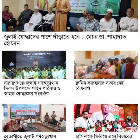
জুলাই-যোদ্ধাদের পাশে দাঁড়াতে হবে :- মেয়র ডা. শাহাদাত
হোসেন
নারায়ণগঞ্জে জুলাই গণঅভ্যুত্থান
রুমিন ফারহানার সভায় নেই
দিবস উপলক্ষে শহিদ পরিবার ও
বিএনপি
আহত যোদ্ধাদের সংবর্ধনা
বেতাগীতে জুলাই গণঅভ্যুত্থান
হাসিনাকে ফিরিয়ে এনে বিচারের