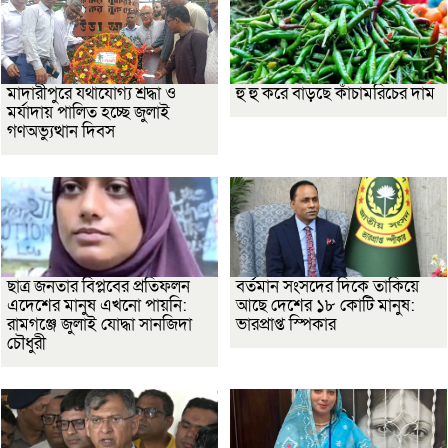
মাদারীপুরে যথাযোগ্য শ্রদ্ধা ও
হু হু করে বাড়ছে কাঁচামরিচের দাম
মর্যাদায় পালিত হচ্ছে জুলাই
গণঅভ্যুত্থান দিবস
ছাত্র জনতার বিপ্লবের প্রতিফলন
বর্তমান সংসদের দিকে তাকিয়ে
এদেশের মানুষ এখনো পায়নি:
আছে দেশের ১৮ কোটি মানুষ:
রামগঞ্জে জুলাই যোদ্ধা সানজিদা
ভারপ্রাপ্ত স্পিকার
চৌধুরী