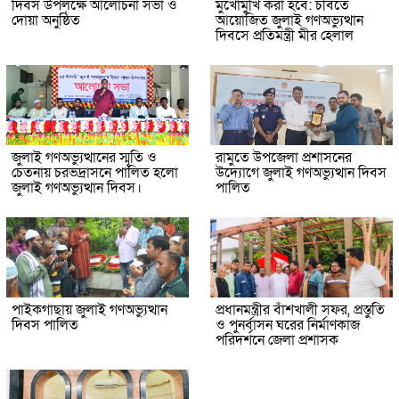
দিবস উপলক্ষে আলোচনা সভা ও
মুখোমুখি করা হবে: চবিতে
দোয়া অনুষ্ঠিত
আয়োজিত জুলাই গণঅভ্যুত্থান
দিবসে প্রতিমন্ত্রী মীর হেলাল
জুলাই গণঅভ্যুত্থানের স্মৃতি ও
রামুতে উপজেলা প্রশাসনের
চেতনায় চরভদ্রাসনে পালিত হলো
উদ্যোগে জুলাই গণঅভ্যুত্থান দিবস
জুলাই গণঅভ্যুত্থান দিবস।
পালিত
পাইকগাছায় জুলাই গণঅভ্যুত্থান
প্রধানমন্ত্রীর বাঁশখালী সফর, প্রস্তুতি
দিবস পালিত
ও পুনর্বাসন ঘরের নির্মাণকাজ
পরিদর্শনে জেলা প্রশাসক