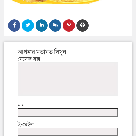
আপনার মতামত লিখুন
মেসেজ বক্স
নাম :
ই-মেইল :