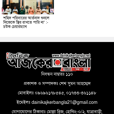
শহিদ পরিবারের আর্তনাদ শুনলে
নিজেকে স্থির রাখতে পারি না’ :-
চউক চেয়ারম্যান
নিবন্ধন নাম্বারঃ ১১০
প্রকাশক ও সম্পাদকঃ শেখ সুমন আহম্মেদ
মোবাইলঃ ০৯৬৯৬১৭৮৫৪৫, ০১৭৩৩-৩৬১১৪৮
ইমেইলঃ dainikajkerbangla21@gmail.com
যোগাযোগের ঠিকানাঃ মোল্লা ব্রিজ, হোল্ডিং-০/২, যাত্রাবাড়ী,