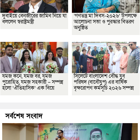
দুবাইয়ে বেনজীরের জামিন নিয়ে যা
‘গণতন্ত্র মা দিবস-২০২৬’ উপলক্ষে
বললেন স্বরাষ্ট্রমন্ত্রী
আলোচনা সভা ও পুরস্কার বিতরণ
অনুষ্ঠিত
যমজ কনে, যমজ বর, যমজ
সিলেটে বাংলাদেশ বৌদ্ধ যুব
পুরোহিত, যমজ সহকারী – সম্পন্ন
পরিষদ (বাবৌযুপ) এর বার্ষিক
হলো ‘ঐতিহাসিক’ এক বিয়ে
বৃক্ষরোপণ কর্মসূচি ২০২৬ সম্পন্ন
সর্বশেষ সংবাদ