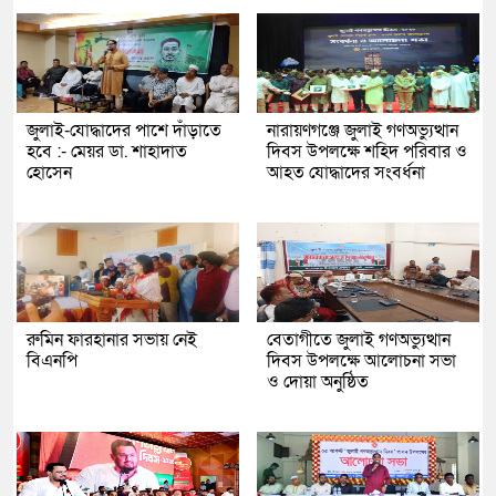
জুলাই-যোদ্ধাদের পাশে দাঁড়াতে
নারায়ণগঞ্জে জুলাই গণঅভ্যুত্থান
হবে :- মেয়র ডা. শাহাদাত
দিবস উপলক্ষে শহিদ পরিবার ও
হোসেন
আহত যোদ্ধাদের সংবর্ধনা
রুমিন ফারহানার সভায় নেই
বেতাগীতে জুলাই গণঅভ্যুত্থান
বিএনপি
দিবস উপলক্ষে আলোচনা সভা
ও দোয়া অনুষ্ঠিত