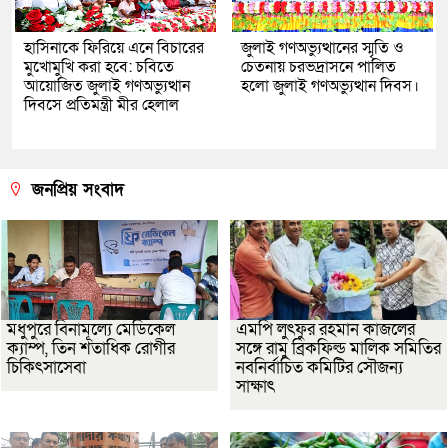
হাসিনাকে ফিরিয়ে এনে বিচারের
জুলাই গণঅভ্যুত্থানের স্মৃতি ও
মুখোমুখি করা হবে: চবিতে
চেতনায় চরভদ্রাসনে পালিত
আয়োজিত জুলাই গণঅভ্যুত্থান
হলো জুলাই গণঅভ্যুত্থান দিবস।
দিবসে প্রতিমন্ত্রী মীর হেলাল
জনপ্রিয় সংবাদ
মধুপুরে বিনামূল্যে মেডিকেল
এমপি লুৎফুর রহমান কাজলের
ক্যাম্প, তিন শতাধিক রোগীর
সঙ্গে রামু ব্রিকফিল্ড মালিক সমিতির
চিকিৎসাসেবা
নবনির্বাচিত কমিটির সৌজন্য
সাক্ষাৎ