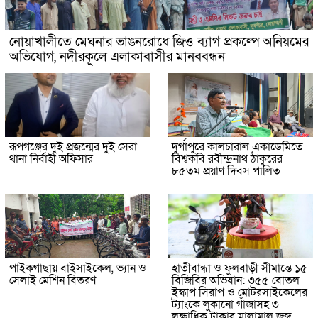
নোয়াখালীতে মেঘনার ভাঙনরোধে জিও ব্যাগ প্রকল্পে অনিয়মের
অভিযোগ, নদীরকূলে এলাকাবাসীর মানববন্ধন
রূপগঞ্জের দুই প্রজন্মের দুই সেরা
দুর্গাপুরে কালচারাল একাডেমিতে
থানা নির্বাহী অফিসার
বিশ্বকবি রবীন্দ্রনাথ ঠাকুরের
৮৫তম প্রয়াণ দিবস পালিত
পাইকগাছায় বাইসাইকেল, ভ্যান ও
হাতীবান্ধা ও ফুলবাড়ী সীমান্তে ১৫
সেলাই মেশিন বিতরণ
বিজিবির অভিযান: ৩৫৫ বোতল
ইস্কাপ সিরাপ ও মোটরসাইকেলের
ট্যাংকে লুকানো গাঁজাসহ ৩
লক্ষাধিক টাকার মালামাল জব্দ