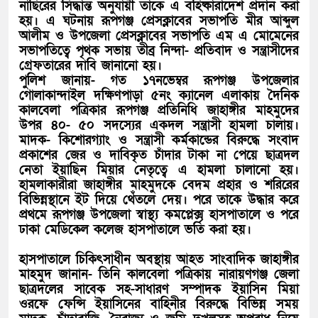
নাছিরের সিদ্ধান্ত অনুযায়ী তাকে এ বহিষ্কারাদেশ প্রদান করা
হয়। এ ঘটনায় রূপগঞ্জ প্রেসক্লাবের সভাপতি মীর আব্দুল
আলীম ও উপজেলা প্রেসক্লাবের সভাপতি এম এ মোমেনের
সভাপতিত্বে পৃথক সভায় তীব্র নিন্দা- প্রতিবাদ ও সন্ত্রাসীদের
গ্রেফতারের দাবি জানানো হয়।
পুলিশ জানায়- গত ১৭নভেম্বর রূপগঞ্জ উপজেলার
গোলাকান্দাইল দক্ষিণপাড়া ৫নং ক্যানেল এলাকায় দৈনিক
কালবেলা পত্রিকার রূপগঞ্জ প্রতিনিধি জাহাঙ্গীর মাহমুদের
উপর ৪০- ৫০ সদস্যের একদল সন্ত্রাসী হামলা চালায়।
মাদক- কিশোরগ্যাং ও সন্ত্রাসী কর্মকান্ডের বিরুদ্ধে সংবাদ
প্রকাশের জের ও দাবিকৃত চাঁদার টাকা না পেয়ে ছাত্রদল
নেতা ইয়াছিন মিয়ার নেতৃত্বে এ হামলা চালানো হয়।
হামলাকারীরা জাহাঙ্গীর মাহমুদকে বেদম প্রহার ও শরিরের
বিভিন্নস্থানে ইট দিয়ে থেঁতলে দেয়। পরে তাকে উদ্ধার করে
প্রথমে রূপগঞ্জ উপজেলা স্বাস্থ্য কমপ্লেক্স হাসপাতালে ও পরে
ঢাকা মেডিকেল কলেজ হাসপাতালে ভর্তি করা হয়।
হাসপাতালে চিকিৎসাধীন অবস্থায় আহত সাংবাদিক জাহাঙ্গীর
মাহমুদ জানান- তিনি কালবেলা পত্রিকায় নারায়ণগঞ্জ জেলা
ছাত্রদলের সাবেক সহ-সাধারণ সম্পাদক ইয়াসিন মিয়া
ওরফে ফেন্সি ইয়াসিনের বাহিনীর বিরুদ্ধে বিভিন্ন সময়