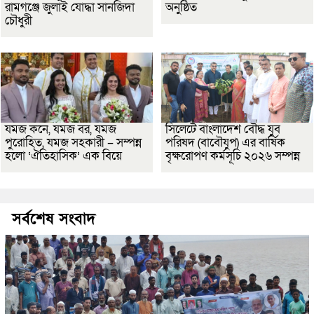
রামগঞ্জে জুলাই যোদ্ধা সানজিদা
অনুষ্ঠিত
চৌধুরী
যমজ কনে, যমজ বর, যমজ
সিলেটে বাংলাদেশ বৌদ্ধ যুব
পুরোহিত, যমজ সহকারী – সম্পন্ন
পরিষদ (বাবৌযুপ) এর বার্ষিক
হলো ‘ঐতিহাসিক’ এক বিয়ে
বৃক্ষরোপণ কর্মসূচি ২০২৬ সম্পন্ন
সর্বশেষ সংবাদ