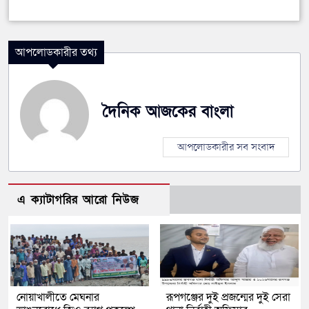
আপলোডকারীর তথ্য
দৈনিক আজকের বাংলা
আপলোডকারীর সব সংবাদ
এ ক্যাটাগরির আরো নিউজ
নোয়াখালীতে মেঘনার
রূপগঞ্জের দুই প্রজন্মের দুই সেরা