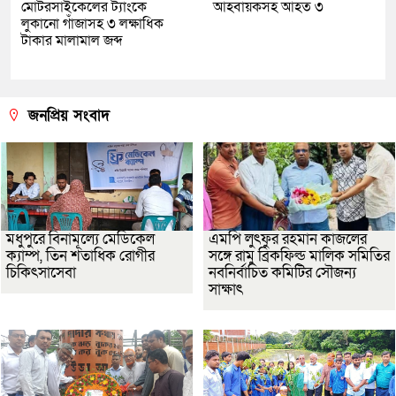
মোটরসাইকেলের ট্যাংকে
আহবায়কসহ আহত ৩
লুকানো গাঁজাসহ ৩ লক্ষাধিক
টাকার মালামাল জব্দ
জনপ্রিয় সংবাদ
মধুপুরে বিনামূল্যে মেডিকেল
এমপি লুৎফুর রহমান কাজলের
ক্যাম্প, তিন শতাধিক রোগীর
সঙ্গে রামু ব্রিকফিল্ড মালিক সমিতির
চিকিৎসাসেবা
নবনির্বাচিত কমিটির সৌজন্য
সাক্ষাৎ