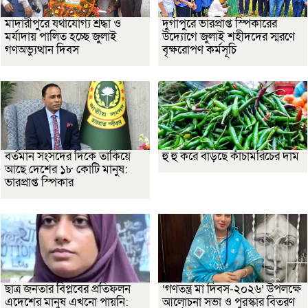
মাদারীপুরে যথাযোগ্য শ্রদ্ধা ও
দুর্গাপুরে ভারপ্রাপ্ত স্পিকারের
মর্যাদায় পালিত হচ্ছে জুলাই
উদ্যোগে জুলাই শহীদদের স্মরণে
গণঅভ্যুত্থান দিবস
বৃক্ষরোপণ কর্মসূচি
বর্তমান সংসদের দিকে তাকিয়ে
হু হু করে বাড়ছে কাঁচামরিচের দাম
আছে দেশের ১৮ কোটি মানুষ:
ভারপ্রাপ্ত স্পিকার
ছাত্র জনতার বিপ্লবের প্রতিফলন
‘গণতন্ত্র মা দিবস-২০২৬’ উপলক্ষে
এদেশের মানুষ এখনো পায়নি:
আলোচনা সভা ও পুরস্কার বিতরণ