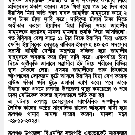
মাদক- চাঁদাবাজি- নৈরাজ্য ও জমি দখলসহ অপরাধ নিয়ে
প্রতিবেদন প্রকাশ করেন। এতে ক্ষিপ্ত হয়ে গত ১৫ দিন ধরে
ইয়াসিন মিয়া ক্ষতি পূরণ বাবদ জাহাঙ্গীর মাহমুদের কাছে ২
লাখ টাকা চাঁদা দাবি করে। দাবিকৃত চাঁদার টাকা দিতে
অস্বীকার করলে ইয়াসিন মিয়া বিভিন্ন সময় জাহাঙ্গীর
মাহমুদকে হত্যাসহ মামলা হামলার হুমকি দিয়ে আসছিলো।
গত রবিবার বেলা সাড়ে ১১ টার দিকে ইয়াসিন মিয়া ওরফে
ফেন্সি ইয়াসিনের নেতৃত্বে রাব্বিল-ইমনসহ ৪০-৫০ সদস্যের
সন্ত্রাসী বাহিনী দেশীয় অস্ত্রশস্ত্রে সজ্জিত হয়ে জাহাঙ্গীর
মাহমুদকে অবরুদ্ধ করে চাঁদা দাবি করে। একপর্যায়ে চাঁদা
দিতে অস্বীকৃতি জানালে সন্ত্রাসীরা ইট দিয়ে শরীরের বিভিন্ন
স্থান থেঁতলে দেয়। এসময় জাহাঙ্গীরের ডাক চিৎকারে
আশপাশের লোকজন ছুটে আসলে ইয়াসিন মিয়া বেশ কয়েক
রাউন্ড ফাঁকা গুলি ছুঁড়ে এলাকা ত্যাগ করে। পরে তাকে
উদ্ধার করে প্রথমে রূপগঞ্জ উপজেলা স্বাস্থ্য কমপ্লেক্সে ও পরে
ঢাকা মেডিকেল কলেজ হাসপাতালে ভর্তি করা হয়
এ ঘটনায় রূপগঞ্জ প্রেসক্লাবের সাংগঠনিক সম্পাদক ও
দৈনিক কালের কণ্ঠের সাংবাদিক রাসেল আহমেদ বাদী হয়ে
রূপগঞ্জ থানায় মামলা দায়ের করেন। মামলা নম্বর
-২৯-১১-২০২৪।
রূপগঞ্জ উপজেলা বিএনপির সভাপতি এডভোকেট মাহফুজুর