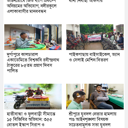
ভাঙনরোধে জিও ব্যাগ প্রকল্পে
থানা নির্বাহী অফিসার
অনিয়মের অভিযোগ, নদীরকূলে
এলাকাবাসীর মানববন্ধন
দুর্গাপুরে কালচারাল
পাইকগাছায় বাইসাইকেল, ভ্যান
একাডেমিতে বিশ্বকবি রবীন্দ্রনাথ
ও সেলাই মেশিন বিতরণ
ঠাকুরের ৮৫তম প্রয়াণ দিবস
পালিত
হাতীবান্ধা ও ফুলবাড়ী সীমান্তে
শ্রীপুরে যুবদল নেতার হামলায়
১৫ বিজিবির অভিযান: ৩৫৫
পণ্ড আইনশৃঙ্খলা বিষয়ক
বোতল ইস্কাপ সিরাপ ও
সচেতনামূলক সভা যুবদল