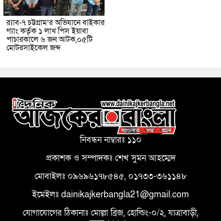
র‌্যাব-৭ চট্টগ্রাম’র অভিযানে বাইকার
গ্যাং কর্তৃক ১ লাখ পিস ইয়াবা
পাচারকালে ৬ জন আটক,০৫টি
মোটরসাইকেল জব্দ
নিবন্ধন নাম্বারঃ ১১০
প্রকাশক ও সম্পাদকঃ শেখ সুমন আহম্মেদ
মোবাইলঃ ০৯৬৯৬১৭৮৫৪৫, ০১৭৩৩-৩৬১১৪৮
ইমেইলঃ dainikajkerbangla21@gmail.com
যোগাযোগের ঠিকানাঃ মোল্লা ব্রিজ, হোল্ডিং-০/২, যাত্রাবাড়ী,