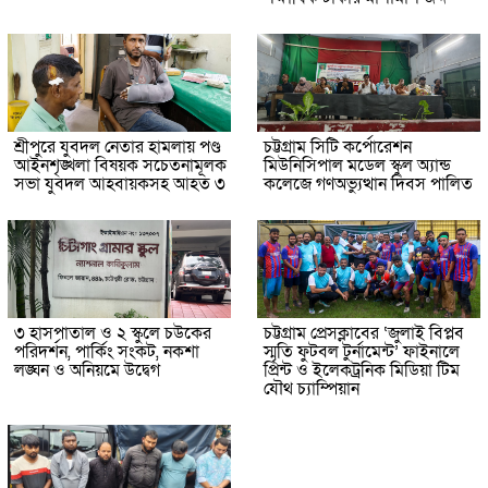
শ্রীপুরে যুবদল নেতার হামলায় পণ্ড
চট্টগ্রাম সিটি কর্পোরেশন
আইনশৃঙ্খলা বিষয়ক সচেতনামূলক
মিউনিসিপাল মডেল স্কুল অ্যান্ড
সভা যুবদল আহবায়কসহ আহত ৩
কলেজে গণঅভ্যুত্থান দিবস পালিত
৩ হাসপাতাল ও ২ স্কুলে চউকের
চট্টগ্রাম প্রেসক্লাবের ‘জুলাই বিপ্লব
পরিদর্শন, পার্কিং সংকট, নকশা
স্মৃতি ফুটবল টুর্নামেন্ট’ ফাইনালে
লঙ্ঘন ও অনিয়মে উদ্বেগ
প্রিন্ট ও ইলেকট্রনিক মিডিয়া টিম
যৌথ চ্যাম্পিয়ান