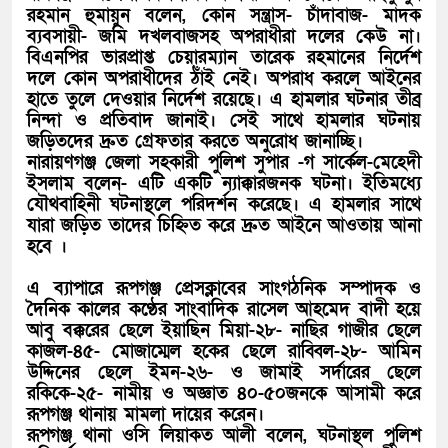
রহমান হুমায়ুন বলেন, কোন সন্ত্রাস- চাঁদাবাজ- মাদক
ব্যবসায়ী- জমি দখলবাজসহ অপরাধীরা দলের কেউ না।
বিএনপির ভারপ্রাপ্ত চেয়ারম্যান তারেক রহমানের নির্দেশ
দলে কোন অপরাধীদের ঠাঁই নেই। অপরাধ করলে আইনের
হাতে তুলে দেওয়ার নির্দেশ রয়েছে। এ হামলার ঘটনার তীব্র
নিন্দা ও প্রতিবাদ জানাই। সেই সাথে হামলার ঘটনায়
জড়িতদের দ্রুত গ্রেফতার করতে অনুরোধ জানাচ্ছি।
নারায়ণগঞ্জ জেলা সহকারী পুলিশ সুপার -গ সার্কেল-মেহেদী
ইসলাম বলেন- এটি একটি ন্যাক্কারজনক ঘটনা। ইতিমধ্যে
যৌথবাহিনী ঘটনাস্থলে পরিদর্শন করেছে। এ হামলার সাথে
যারা জড়িত তাদের চিহ্নিত করে দ্রুত আইনে আওতায় আনা
হবে ।
এ ব্যাপারে রূপগঞ্জ প্রেসক্লাবের সাংগঠনিক সম্পাদক ও
দৈনিক কালের কণ্ঠের সাংবাদিক রাসেল আহমেদ বাদী হয়ে
আবু বক্করের ছেলে ইয়াছিন মিয়া-২৮- নাছির গাজীর ছেলে
কাজল-৪৫- মোজাম্মেল হকের ছেলে রাব্বিল-২৮- আমিন
উদ্দিনের ছেলে ইমন-২৬- ও জামাই সর্দারের ছেলে
রকিকে-২৫- নামীয় ও অজ্ঞাত ৪০-৫০জনকে আসামী করে
রূপগঞ্জ থানায় মামলা দায়ের করেন।
রূপগঞ্জ থানা ওসি লিয়াকত আলী বলেন, ঘটনাস্থল পুলিশ