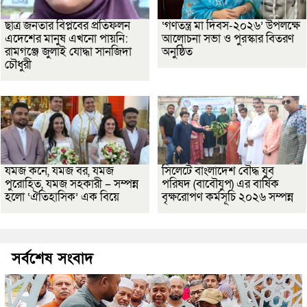
ছাত্র জনতার বিপ্লবের প্রতিফলন
‘গণতন্ত্র মা দিবস-২০২৬’ উপলক্ষে
এদেশের মানুষ এখনো পায়নি:
আলোচনা সভা ও পুরস্কার বিতরণ
রামগঞ্জে জুলাই যোদ্ধা সানজিদা
অনুষ্ঠিত
চৌধুরী
যমজ কনে, যমজ বর, যমজ
সিলেটে বাংলাদেশ বৌদ্ধ যুব
পুরোহিত, যমজ সহকারী – সম্পন্ন
পরিষদ (বাবৌযুপ) এর বার্ষিক
হলো ‘ঐতিহাসিক’ এক বিয়ে
বৃক্ষরোপণ কর্মসূচি ২০২৬ সম্পন্ন
সর্বশেষ সংবাদ