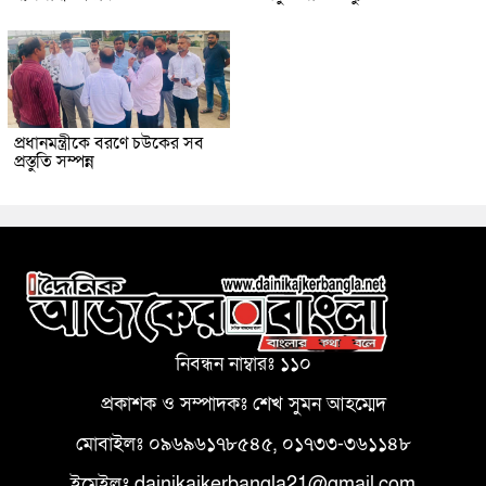
প্রধানমন্ত্রীকে বরণে চউকের সব
প্রস্তুতি সম্পন্ন
নিবন্ধন নাম্বারঃ ১১০
প্রকাশক ও সম্পাদকঃ শেখ সুমন আহম্মেদ
মোবাইলঃ ০৯৬৯৬১৭৮৫৪৫, ০১৭৩৩-৩৬১১৪৮
ইমেইলঃ dainikajkerbangla21@gmail.com