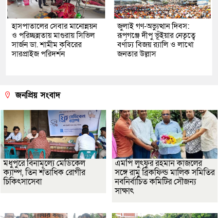
হাসপাতালের সেবার মানোন্নয়ন
জুলাই গণ-অভ্যুত্থান দিবস:
ও পরিচ্ছন্নতায় মাগুরায় সিভিল
রূপগঞ্জে দীপু ভূঁইয়ার নেতৃত্বে
সার্জন ডা. শামীম কবিরের
বর্ণাঢ্য বিজয় র‌্যালি ও লাখো
সারপ্রাইজ পরিদর্শন
জনতার উল্লাস
জনপ্রিয় সংবাদ
মধুপুরে বিনামূল্যে মেডিকেল
এমপি লুৎফুর রহমান কাজলের
ক্যাম্প, তিন শতাধিক রোগীর
সঙ্গে রামু ব্রিকফিল্ড মালিক সমিতির
চিকিৎসাসেবা
নবনির্বাচিত কমিটির সৌজন্য
সাক্ষাৎ