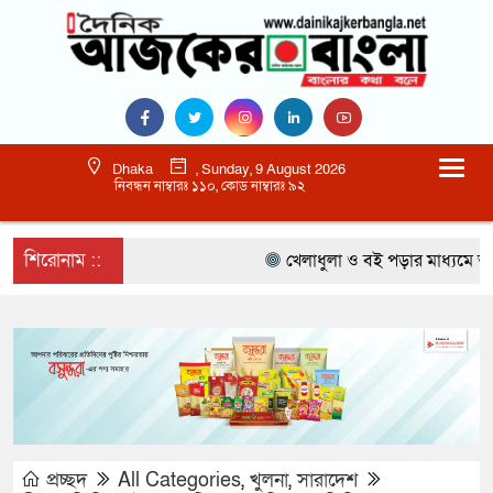
Dhaka
, Sunday, 9 August 2026
নিবন্ধন নাম্বারঃ ১১০, কোড নাম্বারঃ ৯২
শিরোনাম ::
খেলাধুলা ও বই পড়ার মাধ্যমে আগামী 
প্রচ্ছদ
All Categories
,
খুলনা
,
সারাদেশ