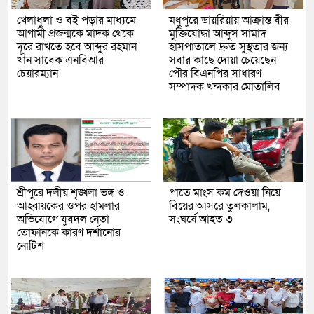
খেলাধুলা ও বই পড়ার মাধ্যমে
মধুপুরে ডায়রিয়ায় আক্রান্ত বীর
আগামী প্রজন্মকে মাদক থেকে
মুক্তিযোদ্ধা আব্দুস সামাদ
দূরে রাখতে হবে আব্দুর রহমান
হাসপাতালে দ্রুত সুস্থতার জন্য
খাঁন সাবেক এনবিআর
সবার কাছে দোয়া চেয়েছেন
চেয়ারম্যান
পৌর বিএনপির সাধারণ
সম্পাদক খন্দকার মোতালিব
শ্রীপুরে দলীয় শৃঙ্খলা ভঙ্গ ও
পাতে মাংস কম দেওয়া নিয়ে
আহ্বায়কের ওপর হামলার
বিয়ের আসরে তুলকালাম,
অভিযোগে যুবদল নেতা
সংঘর্ষে আহত ৩
তোফানকে কারণ দর্শানোর
নোটিশ