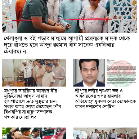
খেলাধুলা ও বই পড়ার মাধ্যমে আগামী প্রজন্মকে মাদক থেকে
দূরে রাখতে হবে আব্দুর রহমান খাঁন সাবেক এনবিআর
চেয়ারম্যান
মধুপুরে ডায়রিয়ায় আক্রান্ত বীর
শ্রীপুরে দলীয় শৃঙ্খলা ভঙ্গ ও
মুক্তিযোদ্ধা আব্দুস সামাদ
আহ্বায়কের ওপর হামলার
হাসপাতালে দ্রুত সুস্থতার জন্য
অভিযোগে যুবদল নেতা তোফানকে
সবার কাছে দোয়া চেয়েছেন পৌর
কারণ দর্শানোর নোটিশ
বিএনপির সাধারণ সম্পাদক
খন্দকার মোতালিব