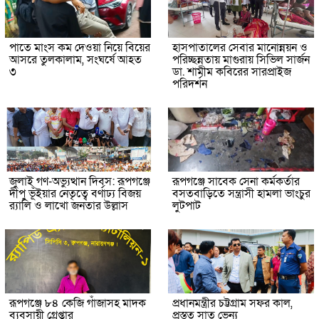
পাতে মাংস কম দেওয়া নিয়ে বিয়ের
হাসপাতালের সেবার মানোন্নয়ন ও
আসরে তুলকালাম, সংঘর্ষে আহত
পরিচ্ছন্নতায় মাগুরায় সিভিল সার্জন
৩
ডা. শামীম কবিরের সারপ্রাইজ
পরিদর্শন
জুলাই গণ-অভ্যুত্থান দিবস: রূপগঞ্জে
রূপগঞ্জে সাবেক সেনা কর্মকর্তার
দীপু ভূঁইয়ার নেতৃত্বে বর্ণাঢ্য বিজয়
বসতবাড়িতে সন্ত্রাসী হামলা ভাংচুর
র‌্যালি ও লাখো জনতার উল্লাস
লুটপাট
রূপগঞ্জে ৮৪ কেজি গাঁজাসহ মাদক
প্রধানমন্ত্রীর চট্টগ্রাম সফর কাল,
ব্যবসায়ী গ্রেপ্তার
প্রস্তুত সাত ভেন্যু