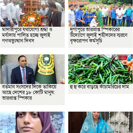
মাদারীপুরে যথাযোগ্য শ্রদ্ধা ও
দুর্গাপুরে ভারপ্রাপ্ত স্পিকারের
মর্যাদায় পালিত হচ্ছে জুলাই
উদ্যোগে জুলাই শহীদদের স্মরণে
গণঅভ্যুত্থান দিবস
বৃক্ষরোপণ কর্মসূচি
বর্তমান সংসদের দিকে তাকিয়ে
হু হু করে বাড়ছে কাঁচামরিচের দাম
আছে দেশের ১৮ কোটি মানুষ:
ভারপ্রাপ্ত স্পিকার