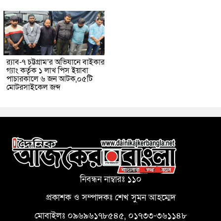
র‌্যাব-৭ চট্টগ্রাম’র অভিযানে বাইকার
গ্যাং কর্তৃক ১ লাখ পিস ইয়াবা
পাচারকালে ৬ জন আটক,০৫টি
মোটরসাইকেল জব্দ
নিবন্ধন নাম্বারঃ ১১০
প্রকাশক ও সম্পাদকঃ শেখ সুমন আহম্মেদ
মোবাইলঃ ০৯৬৯৬১৭৮৫৪৫, ০১৭৩৩-৩৬১১৪৮