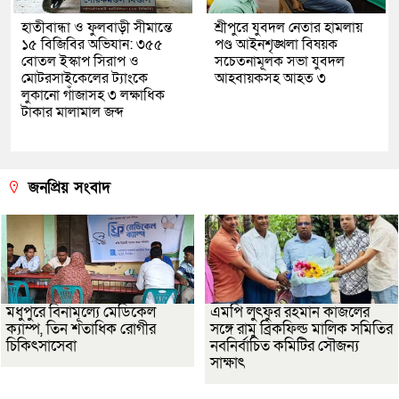
হাতীবান্ধা ও ফুলবাড়ী সীমান্তে
শ্রীপুরে যুবদল নেতার হামলায়
১৫ বিজিবির অভিযান: ৩৫৫
পণ্ড আইনশৃঙ্খলা বিষয়ক
বোতল ইস্কাপ সিরাপ ও
সচেতনামূলক সভা যুবদল
মোটরসাইকেলের ট্যাংকে
আহবায়কসহ আহত ৩
লুকানো গাঁজাসহ ৩ লক্ষাধিক
টাকার মালামাল জব্দ
জনপ্রিয় সংবাদ
মধুপুরে বিনামূল্যে মেডিকেল
এমপি লুৎফুর রহমান কাজলের
ক্যাম্প, তিন শতাধিক রোগীর
সঙ্গে রামু ব্রিকফিল্ড মালিক সমিতির
চিকিৎসাসেবা
নবনির্বাচিত কমিটির সৌজন্য
সাক্ষাৎ