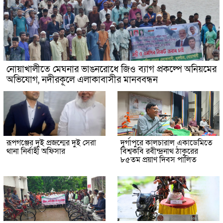
নোয়াখালীতে মেঘনার ভাঙনরোধে জিও ব্যাগ প্রকল্পে অনিয়মের
অভিযোগ, নদীরকূলে এলাকাবাসীর মানববন্ধন
রূপগঞ্জের দুই প্রজন্মের দুই সেরা
দুর্গাপুরে কালচারাল একাডেমিতে
থানা নির্বাহী অফিসার
বিশ্বকবি রবীন্দ্রনাথ ঠাকুরের
৮৫তম প্রয়াণ দিবস পালিত