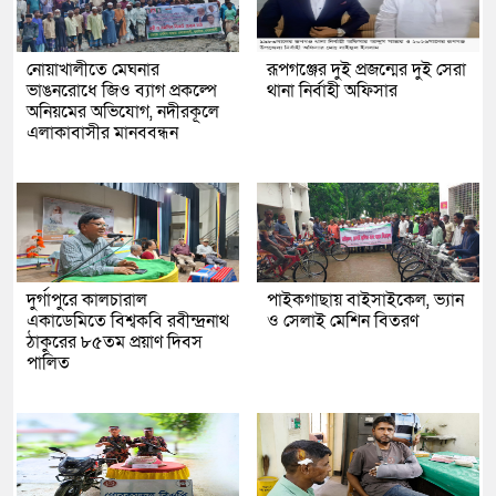
নোয়াখালীতে মেঘনার
রূপগঞ্জের দুই প্রজন্মের দুই সেরা
ভাঙনরোধে জিও ব্যাগ প্রকল্পে
থানা নির্বাহী অফিসার
অনিয়মের অভিযোগ, নদীরকূলে
এলাকাবাসীর মানববন্ধন
দুর্গাপুরে কালচারাল
পাইকগাছায় বাইসাইকেল, ভ্যান
একাডেমিতে বিশ্বকবি রবীন্দ্রনাথ
ও সেলাই মেশিন বিতরণ
ঠাকুরের ৮৫তম প্রয়াণ দিবস
পালিত