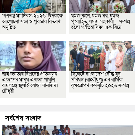
‘গণতন্ত্র মা দিবস-২০২৬’ উপলক্ষে
যমজ কনে, যমজ বর, যমজ
আলোচনা সভা ও পুরস্কার বিতরণ
পুরোহিত, যমজ সহকারী – সম্পন্ন
অনুষ্ঠিত
হলো ‘ঐতিহাসিক’ এক বিয়ে
ছাত্র জনতার বিপ্লবের প্রতিফলন
সিলেটে বাংলাদেশ বৌদ্ধ যুব
এদেশের মানুষ এখনো পায়নি:
পরিষদ (বাবৌযুপ) এর বার্ষিক
রামগঞ্জে জুলাই যোদ্ধা সানজিদা
বৃক্ষরোপণ কর্মসূচি ২০২৬ সম্পন্ন
চৌধুরী
সর্বশেষ সংবাদ