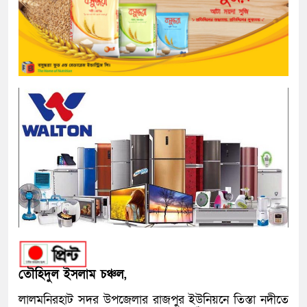
তৌহিদুল ইসলাম চঞ্চল,
লালমনিরহাট সদর উপজেলার রাজপুর ইউনিয়নে তিস্তা নদীতে