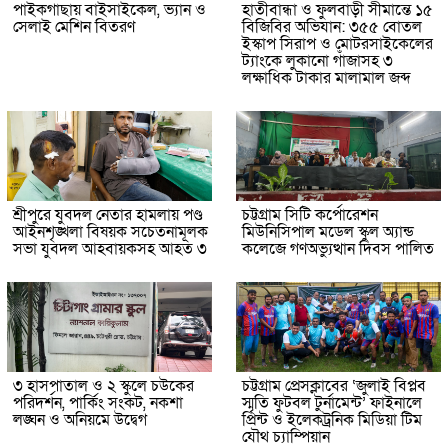
পাইকগাছায় বাইসাইকেল, ভ্যান ও
হাতীবান্ধা ও ফুলবাড়ী সীমান্তে ১৫
সেলাই মেশিন বিতরণ
বিজিবির অভিযান: ৩৫৫ বোতল
ইস্কাপ সিরাপ ও মোটরসাইকেলের
ট্যাংকে লুকানো গাঁজাসহ ৩
লক্ষাধিক টাকার মালামাল জব্দ
শ্রীপুরে যুবদল নেতার হামলায় পণ্ড
চট্টগ্রাম সিটি কর্পোরেশন
আইনশৃঙ্খলা বিষয়ক সচেতনামূলক
মিউনিসিপাল মডেল স্কুল অ্যান্ড
সভা যুবদল আহবায়কসহ আহত ৩
কলেজে গণঅভ্যুত্থান দিবস পালিত
৩ হাসপাতাল ও ২ স্কুলে চউকের
চট্টগ্রাম প্রেসক্লাবের ‘জুলাই বিপ্লব
পরিদর্শন, পার্কিং সংকট, নকশা
স্মৃতি ফুটবল টুর্নামেন্ট’ ফাইনালে
লঙ্ঘন ও অনিয়মে উদ্বেগ
প্রিন্ট ও ইলেকট্রনিক মিডিয়া টিম
যৌথ চ্যাম্পিয়ান