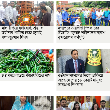
মাদারীপুরে যথাযোগ্য শ্রদ্ধা ও
দুর্গাপুরে ভারপ্রাপ্ত স্পিকারের
মর্যাদায় পালিত হচ্ছে জুলাই
উদ্যোগে জুলাই শহীদদের স্মরণে
গণঅভ্যুত্থান দিবস
বৃক্ষরোপণ কর্মসূচি
হু হু করে বাড়ছে কাঁচামরিচের দাম
বর্তমান সংসদের দিকে তাকিয়ে
আছে দেশের ১৮ কোটি মানুষ:
ভারপ্রাপ্ত স্পিকার