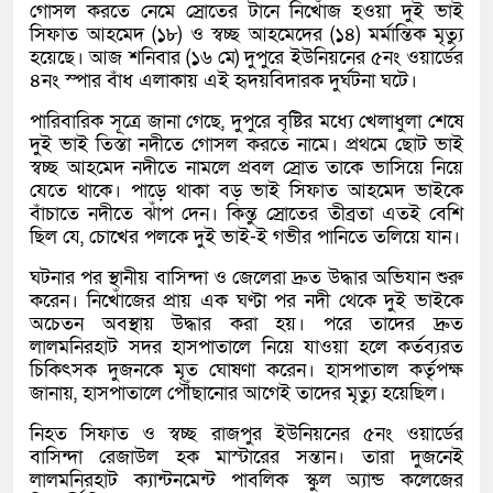
গোসল করতে নেমে স্রোতের টানে নিখোঁজ হওয়া দুই ভাই
সিফাত আহমেদ (১৮) ও স্বচ্ছ আহমেদের (১৪) মর্মান্তিক মৃত্যু
হয়েছে। আজ শনিবার (১৬ মে) দুপুরে ইউনিয়নের ৫নং ওয়ার্ডের
৪নং স্পার বাঁধ এলাকায় এই হৃদয়বিদারক দুর্ঘটনা ঘটে।
পারিবারিক সূত্রে জানা গেছে, দুপুরে বৃষ্টির মধ্যে খেলাধুলা শেষে
দুই ভাই তিস্তা নদীতে গোসল করতে নামে। প্রথমে ছোট ভাই
স্বচ্ছ আহমেদ নদীতে নামলে প্রবল স্রোত তাকে ভাসিয়ে নিয়ে
যেতে থাকে। পাড়ে থাকা বড় ভাই সিফাত আহমেদ ভাইকে
বাঁচাতে নদীতে ঝাঁপ দেন। কিন্তু স্রোতের তীব্রতা এতই বেশি
ছিল যে, চোখের পলকে দুই ভাই-ই গভীর পানিতে তলিয়ে যান।
ঘটনার পর স্থানীয় বাসিন্দা ও জেলেরা দ্রুত উদ্ধার অভিযান শুরু
করেন। নিখোঁজের প্রায় এক ঘণ্টা পর নদী থেকে দুই ভাইকে
অচেতন অবস্থায় উদ্ধার করা হয়। পরে তাদের দ্রুত
লালমনিরহাট সদর হাসপাতালে নিয়ে যাওয়া হলে কর্তব্যরত
চিকিৎসক দুজনকে মৃত ঘোষণা করেন। হাসপাতাল কর্তৃপক্ষ
জানায়, হাসপাতালে পৌঁছানোর আগেই তাদের মৃত্যু হয়েছিল।
নিহত সিফাত ও স্বচ্ছ রাজপুর ইউনিয়নের ৫নং ওয়ার্ডের
বাসিন্দা রেজাউল হক মাস্টারের সন্তান। তারা দুজনেই
লালমনিরহাট ক্যান্টনমেন্ট পাবলিক স্কুল অ্যান্ড কলেজের