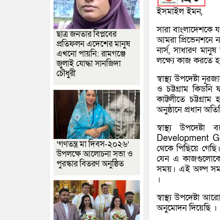
ইসমাইল ইমন,
সারা বাংলাদেশকে য
ছাত্র জনতার বিপ্লবের
আমরা প্রিভেনশনে ন
প্রতিফলন এদেশের মানুষ
নার্স, সাধারণ মান
এখনো পায়নি: রামগঞ্জে
লক্ষ্যে কাজ করতে 
জুলাই যোদ্ধা সানজিদা
চৌধুরী
স্বাস্থ্য উপদেষ্টা 
ও চট্টগ্রাম কিডনি
কাট্টলীতে চট্টগ্রা
অনুষ্ঠানে প্রধান অ
স্বাস্থ্য উপদে
Development Go
‘গণতন্ত্র মা দিবস-২০২৬’
থেকে পিছিয়ে গেছি।
উপলক্ষে আলোচনা সভা ও
যেন এ কাজগুলোকে
পুরস্কার বিতরণ অনুষ্ঠিত
সময়। এই অল্প সময়
।
স্বাস্থ্য উপদেষ্টা 
অনুমোদন দিয়েছি ।