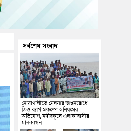
সর্বশেষ সংবাদ
নোয়াখালীতে মেঘনার ভাঙনরোধে
জিও ব্যাগ প্রকল্পে অনিয়মের
অভিযোগ, নদীরকূলে এলাকাবাসীর
মানববন্ধন