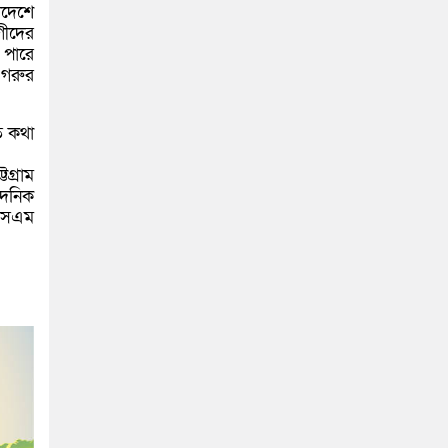
াদেশে
গীদের
 পারে
 গরুর
িত কথা
টগ্রাম
দৈনিক
 এসএম