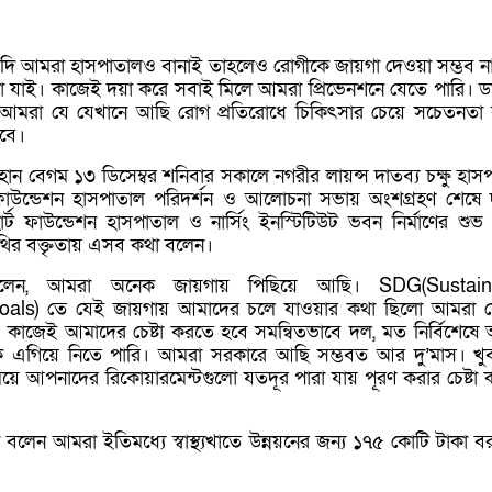
দি আমরা হাসপাতালও বানাই তাহলেও রোগীকে জায়গা দেওয়া সম্ভব না
া যাই। কাজেই দয়া করে সবাই মিলে আমরা প্রিভেনশনে যেতে পারি। ডাক
ুষ আমরা যে যেখানে আছি রোগ প্রতিরোধে চিকিৎসার চেয়ে সচেতনতা বৃ
হবে।
নূরজাহান বেগম ১৩ ডিসেম্বর শনিবার সকালে নগরীর লায়ন্স দাতব্য চক্ষু হা
 ফাউন্ডেশন হাসপাতাল পরিদর্শন ও আলোচনা সভায় অংশগ্রহণ শেষে দ
ম হার্ট ফাউন্ডেশন হাসপাতাল ও নার্সিং ইনস্টিটিউট ভবন নির্মাণের শুভ 
তিথির বক্তৃতায় এসব কথা বলেন।
ষ্টা বলেন, আমরা অনেক জায়গায় পিছিয়ে আছি। SDG(Sustain
als) তে যেই জায়গায় আমাদের চলে যাওয়ার কথা ছিলো আমরা স
 কাজেই আমাদের চেষ্টা করতে হবে সমন্বিতভাবে দল, মত নির্বিশেষে
 এগিয়ে নিতে পারি। আমরা সরকারে আছি সম্ভবত আর দু’মাস। খ
ে আপনাদের রিকোয়ারমেন্টগুলো যতদূর পারা যায় পূরণ করার চেষ্টা
আরো বলেন আমরা ইতিমধ্যে স্বাস্থ্যখাতে উন্নয়নের জন্য ১৭৫ কোটি টাকা বর