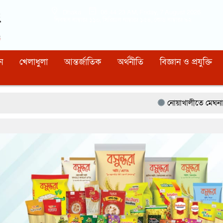
Dhaka
08:44:24 AM
, Friday, 7 August 2026
নিবন্ধন নাম্বারঃ ১১০, সিরিয়াল নাম্বারঃ ১৫৪, কোড নাম্বারঃ ৯২
ন
খেলাধুলা
আন্তর্জাতিক
অর্থনীতি
বিজ্ঞান ও প্রযুক্তি
নোয়াখালীতে মেঘনার ভাঙনরোধে জিও ব্যা