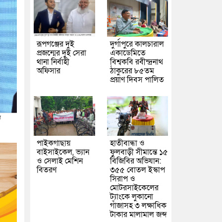
রূপগঞ্জের দুই
দুর্গাপুরে কালচারাল
প্রজন্মের দুই সেরা
একাডেমিতে
থানা নির্বাহী
বিশ্বকবি রবীন্দ্রনাথ
অফিসার
ঠাকুরের ৮৫তম
প্রয়াণ দিবস পালিত
পাইকগাছায়
হাতীবান্ধা ও
বাইসাইকেল, ভ্যান
ফুলবাড়ী সীমান্তে ১৫
ও সেলাই মেশিন
বিজিবির অভিযান:
বিতরণ
৩৫৫ বোতল ইস্কাপ
সিরাপ ও
মোটরসাইকেলের
ট্যাংকে লুকানো
গাঁজাসহ ৩ লক্ষাধিক
টাকার মালামাল জব্দ