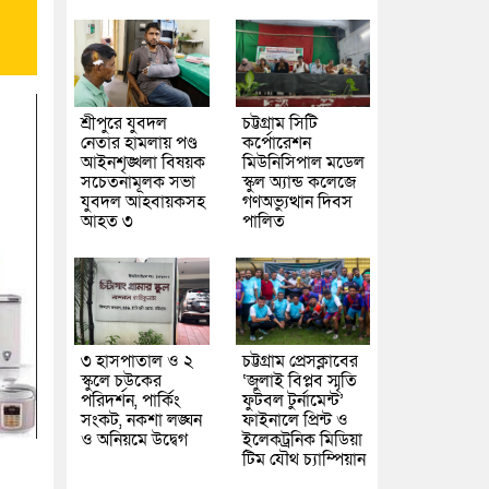
শ্রীপুরে যুবদল
চট্টগ্রাম সিটি
নেতার হামলায় পণ্ড
কর্পোরেশন
আইনশৃঙ্খলা বিষয়ক
মিউনিসিপাল মডেল
সচেতনামূলক সভা
স্কুল অ্যান্ড কলেজে
যুবদল আহবায়কসহ
গণঅভ্যুত্থান দিবস
আহত ৩
পালিত
৩ হাসপাতাল ও ২
চট্টগ্রাম প্রেসক্লাবের
স্কুলে চউকের
‘জুলাই বিপ্লব স্মৃতি
পরিদর্শন, পার্কিং
ফুটবল টুর্নামেন্ট’
সংকট, নকশা লঙ্ঘন
ফাইনালে প্রিন্ট ও
ও অনিয়মে উদ্বেগ
ইলেকট্রনিক মিডিয়া
টিম যৌথ চ্যাম্পিয়ান