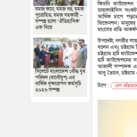
কিডনি ফাউন্ডেশন 
যমজ কনে, যমজ বর, যমজ
ডায়ালাইসিস সংকট
পুরোহিত, যমজ সহকারী –
আর্থিক চাপে পড়ত
সম্পন্ন হলো ‘ঐতিহাসিক’
প্রিভেনশন। মানুষের
এক বিয়ে
মাংসের প্রতি আকর্ষ
উপদেষ্টা, নগরীর লায়
বলেন এবং চট্টগ্রা
চট্টগ্রাম হার্ট ফাউন
হার্ট ফাউন্ডেশনের
আজাদী সম্পাদক এম 
সিলেটে বাংলাদেশ বৌদ্ধ যুব
আবু তৈয়ব, চট্টগ্র
পরিষদ (বাবৌযুপ) এর
বার্ষিক বৃক্ষরোপণ কর্মসূচি
ট্যাগ :
রোগ প্রতিরোধে
২০২৬ সম্পন্ন