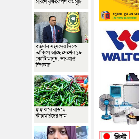
স্মরণে বৃক্ষরোপণ কর্মসূচি
বর্তমান সংসদের দিকে
তাকিয়ে আছে দেশের ১৮
কোটি মানুষ: ভারপ্রাপ্ত
স্পিকার
হু হু করে বাড়ছে
কাঁচামরিচের দাম