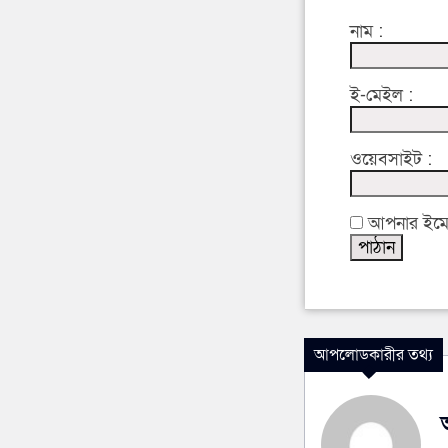
নাম :
ই-মেইল :
ওয়েবসাইট :
আপনার ইমেইল
আপলোডকারীর তথ্য