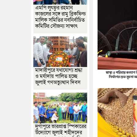
এমপি লুৎফুর রহমান
কাজলের সঙ্গে রামু ব্রিকফিল্ড
মালিক সমিতির নবনির্বাচিত
কমিটির সৌজন্য সাক্ষাৎ
মাদারীপুরে যথাযোগ্য শ্রদ্ধা
ও মর্যাদায় পালিত হচ্ছে
জুলাই গণঅভ্যুত্থান দিবস
দুর্গাপুরে ভারপ্রাপ্ত স্পিকারের
উদ্যোগে জুলাই শহীদদের