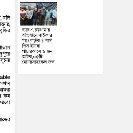
, যদি
্তার,
র‌্যাব-৭ চট্টগ্রাম’র
দ্ধির
অভিযানে বাইকার
গ্যাং কর্তৃক ১ লাখ
পিস ইয়াবা
সপাতাল
পাচারকালে ৬ জন
ুপুরে
আটক,০৫টি
সূচনা
মোটরসাইকেল জব্দ
able
েখান
 আমরা
ুব কম
 করবো
াদ্দের