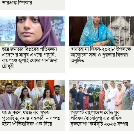
ভারপ্রাপ্ত স্পিকার
ছাত্র জনতার বিপ্লবের প্রতিফলন
‘গণতন্ত্র মা দিবস-২০২৬’ উপলক্ষে
এদেশের মানুষ এখনো পায়নি:
আলোচনা সভা ও পুরস্কার বিতরণ
রামগঞ্জে জুলাই যোদ্ধা সানজিদা
অনুষ্ঠিত
চৌধুরী
যমজ কনে, যমজ বর, যমজ
সিলেটে বাংলাদেশ বৌদ্ধ যুব
পুরোহিত, যমজ সহকারী – সম্পন্ন
পরিষদ (বাবৌযুপ) এর বার্ষিক
হলো ‘ঐতিহাসিক’ এক বিয়ে
বৃক্ষরোপণ কর্মসূচি ২০২৬ সম্পন্ন