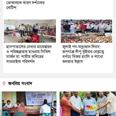
তোফানকে কারণ দর্শানোর
নোটিশ
হাসপাতালের সেবার মানোন্নয়ন
জুলাই গণ-অভ্যুত্থান দিবস:
ও পরিচ্ছন্নতায় মাগুরায় সিভিল
রূপগঞ্জে দীপু ভূঁইয়ার নেতৃত্বে
সার্জন ডা. শামীম কবিরের
বর্ণাঢ্য বিজয় র‌্যালি ও লাখো
সারপ্রাইজ পরিদর্শন
জনতার উল্লাস
জনপ্রিয় সংবাদ