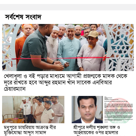
সর্বশেষ সংবাদ
খেলাধুলা ও বই পড়ার মাধ্যমে আগামী প্রজন্মকে মাদক থেকে
দূরে রাখতে হবে আব্দুর রহমান খাঁন সাবেক এনবিআর
চেয়ারম্যান
মধুপুরে ডায়রিয়ায় আক্রান্ত বীর
শ্রীপুরে দলীয় শৃঙ্খলা ভঙ্গ ও
মুক্তিযোদ্ধা আব্দুস সামাদ
আহ্বায়কের ওপর হামলার