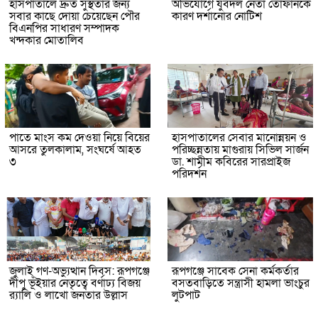
হাসপাতালে দ্রুত সুস্থতার জন্য
অভিযোগে যুবদল নেতা তোফানকে
সবার কাছে দোয়া চেয়েছেন পৌর
কারণ দর্শানোর নোটিশ
বিএনপির সাধারণ সম্পাদক
খন্দকার মোতালিব
পাতে মাংস কম দেওয়া নিয়ে বিয়ের
হাসপাতালের সেবার মানোন্নয়ন ও
আসরে তুলকালাম, সংঘর্ষে আহত
পরিচ্ছন্নতায় মাগুরায় সিভিল সার্জন
৩
ডা. শামীম কবিরের সারপ্রাইজ
পরিদর্শন
জুলাই গণ-অভ্যুত্থান দিবস: রূপগঞ্জে
রূপগঞ্জে সাবেক সেনা কর্মকর্তার
দীপু ভূঁইয়ার নেতৃত্বে বর্ণাঢ্য বিজয়
বসতবাড়িতে সন্ত্রাসী হামলা ভাংচুর
র‌্যালি ও লাখো জনতার উল্লাস
লুটপাট