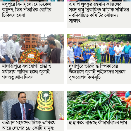
মধুপুরে বিনামূল্যে মেডিকেল
এমপি লুৎফুর রহমান কাজলের
ক্যাম্প, তিন শতাধিক রোগীর
সঙ্গে রামু ব্রিকফিল্ড মালিক সমিতির
চিকিৎসাসেবা
নবনির্বাচিত কমিটির সৌজন্য
সাক্ষাৎ
মাদারীপুরে যথাযোগ্য শ্রদ্ধা ও
দুর্গাপুরে ভারপ্রাপ্ত স্পিকারের
মর্যাদায় পালিত হচ্ছে জুলাই
উদ্যোগে জুলাই শহীদদের স্মরণে
গণঅভ্যুত্থান দিবস
বৃক্ষরোপণ কর্মসূচি
বর্তমান সংসদের দিকে তাকিয়ে
হু হু করে বাড়ছে কাঁচামরিচের দাম
আছে দেশের ১৮ কোটি মানুষ: