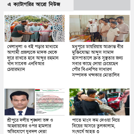
এ ক্যাটাগরির আরো নিউজ
খেলাধুলা ও বই পড়ার মাধ্যমে
মধুপুরে ডায়রিয়ায় আক্রান্ত বীর
আগামী প্রজন্মকে মাদক থেকে
মুক্তিযোদ্ধা আব্দুস সামাদ
দূরে রাখতে হবে আব্দুর রহমান
হাসপাতালে দ্রুত সুস্থতার জন্য
খাঁন সাবেক এনবিআর
সবার কাছে দোয়া চেয়েছেন
চেয়ারম্যান
পৌর বিএনপির সাধারণ
সম্পাদক খন্দকার মোতালিব
শ্রীপুরে দলীয় শৃঙ্খলা ভঙ্গ ও
পাতে মাংস কম দেওয়া নিয়ে
আহ্বায়কের ওপর হামলার
বিয়ের আসরে তুলকালাম,
অভিযোগে যুবদল নেতা
সংঘর্ষে আহত ৩