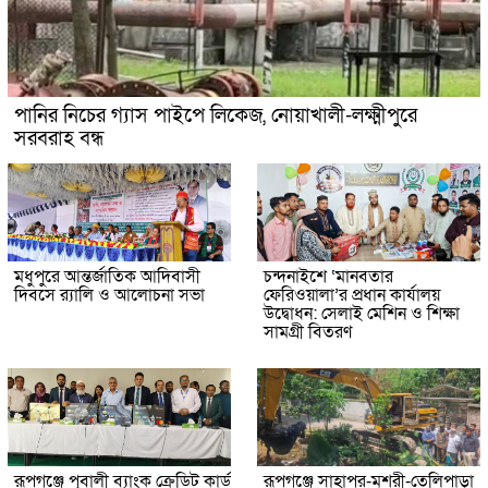
পানির নিচের গ্যাস পাইপে লিকেজ, নোয়াখালী-লক্ষ্মীপুরে
সরবরাহ বন্ধ
মধুপুরে আন্তর্জাতিক আদিবাসী
চন্দনাইশে ‘মানবতার
দিবসে র‍্যালি ও আলোচনা সভা
ফেরিওয়ালা’র প্রধান কার্যালয়
উদ্বোধন: সেলাই মেশিন ও শিক্ষা
সামগ্রী বিতরণ
রূপগঞ্জে পূবালী ব্যাংক ক্রেডিট কার্ড
রূপগঞ্জে সাহাপুর-মুশরী-তেলিপাড়া