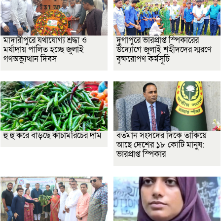
মাদারীপুরে যথাযোগ্য শ্রদ্ধা ও
দুর্গাপুরে ভারপ্রাপ্ত স্পিকারের
মর্যাদায় পালিত হচ্ছে জুলাই
উদ্যোগে জুলাই শহীদদের স্মরণে
গণঅভ্যুত্থান দিবস
বৃক্ষরোপণ কর্মসূচি
হু হু করে বাড়ছে কাঁচামরিচের দাম
বর্তমান সংসদের দিকে তাকিয়ে
আছে দেশের ১৮ কোটি মানুষ:
ভারপ্রাপ্ত স্পিকার