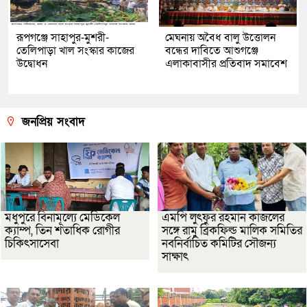
রূপগঞ্জে সাহাপুর-মুশরী-
মেঘনায় অবৈধ বালু উত্তোলন
তেলিপাড়া খাল সংস্কার কাজের
বন্ধের দাবিতে আশুগঞ্জে
উদ্বোধন
এলাকাবাসীর প্রতিবাদ সমাবেশ
জনপ্রিয় সংবাদ
মধুপুরে বিনামূল্যে মেডিকেল
এমপি লুৎফুর রহমান কাজলের
ক্যাম্প, তিন শতাধিক রোগীর
সঙ্গে রামু ব্রিকফিল্ড মালিক সমিতির
চিকিৎসাসেবা
নবনির্বাচিত কমিটির সৌজন্য
সাক্ষাৎ