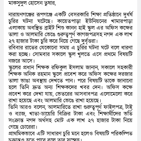
মাকসুদুল হোসেন তুষার,
নারায়ণগঞ্জের রূপগঞ্জে একটি বেসরকারি শিক্ষা প্রতিষ্ঠানে দুর্ধর্ষ
চুরির ঘটনা ঘটেছে। কায়েতপাড়া ইউনিয়নের খামারপাড়া
এলাকায় অবস্থিত ব্রাইট শিশু কানন হাই স্কুল এর অফিস কক্ষের
তালা ও আলমারি ভেঙে গুরুত্বপূর্ণ কাগজপত্রসহ নগদ এক লাখ
২৭ হাজার টাকা চুরি করে নিয়ে গেছে দুর্বৃত্তরা।
রবিবার রাতের যেকোনো সময় এ চুরির ঘটনা ঘটে বলে ধারণা
করা হচ্ছে। সোমবার সকালে স্কুল খুলতে এসে প্রথমে বিষয়টি
নজরে আসে।
স্কুলের প্রধান শিক্ষক রফিকুল ইসলাম জানান, সকালে সহকারী
শিক্ষক অনিক রহমান স্কুলে প্রবেশ করে অফিস কক্ষের দরজার
তালা ভাঙা অবস্থায় দেখতে পান। পরে বিষয়টি তাকে জানানো
হলে তিনি দ্রুত অন্য শিক্ষকদের খবর দেন। অফিস কক্ষে
প্রবেশ করে দেখা যায়, ভেতরের আসবাবপত্র এলোমেলো করে
রাখা হয়েছে এবং আলমারি ভেঙে রাখা হয়েছে।
তিনি আরও বলেন, আলমারিতে রাখা গুরুত্বপূর্ণ ফাইলপত্র, টাই
ও ব্যাজ, খাতা-ডায়েরি বিক্রির টাকা এবং শিক্ষার্থীদের ভর্তি
সংক্রান্ত নগদ অর্থসহ মোট এক লাখ ২৭ হাজার টাকা নিয়ে
গেছে চোরেরা।
প্রাথমিকভাবে এটি সাধারণ চুরি মনে হলেও বিষয়টি পরিকল্পিত
চক্রান্তও হতে পারে বলে তার সন্দেহ।