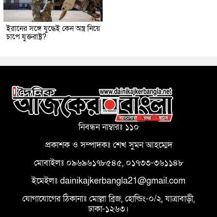
ইরানের সঙ্গে যুদ্ধেই কেন অস্ত্র নিয়ে
চাপে যুক্তরাষ্ট্র?
নিবন্ধন নাম্বারঃ ১১০
প্রকাশক ও সম্পাদকঃ শেখ সুমন আহম্মেদ
মোবাইলঃ ০৯৬৯৬১৭৮৫৪৫, ০১৭৩৩-৩৬১১৪৮
ইমেইলঃ dainikajkerbangla21@gmail.com
যোগাযোগের ঠিকানাঃ মোল্লা ব্রিজ, হোল্ডিং-০/২, যাত্রাবাড়ী,
ঢাকা-১২৬৩।