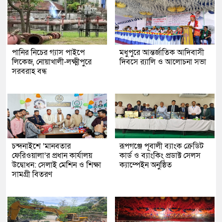
পানির নিচের গ্যাস পাইপে
মধুপুরে আন্তর্জাতিক আদিবাসী
লিকেজ, নোয়াখালী-লক্ষ্মীপুরে
দিবসে র‍্যালি ও আলোচনা সভা
সরবরাহ বন্ধ
চন্দনাইশে ‘মানবতার
রূপগঞ্জে পূবালী ব্যাংক ক্রেডিট
ফেরিওয়ালা’র প্রধান কার্যালয়
কার্ড ও ব্যাংকিং প্রডাক্ট সেলস
উদ্বোধন: সেলাই মেশিন ও শিক্ষা
ক্যাম্পেইন অনুষ্ঠিত
সামগ্রী বিতরণ