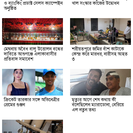
ও ব্যাংকিং প্রডাক্ট সেলস ক্যাম্পেইন
খাল সংস্কার কাজের উদ্বোধন
অনুষ্ঠিত
মেঘনায় অবৈধ বালু উত্তোলন বন্ধের
শরীয়তপুরে জমির বাঁশ কাটাকে
দাবিতে আশুগঞ্জে এলাকাবাসীর
কেন্দ্র করে মারধর, নারীসহ আহত
প্রতিবাদ সমাবেশ
৩
ক্রিকেট তারকার সঙ্গে অভিনেত্রীর
মৃত্যুর আগে শেষ কথায় কী
প্রেমের গুঞ্জন
বলেছিলেন ম্যারাডোনা, বেরিয়ে
এল নতুন তথ্য