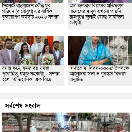
সিলেটে বাংলাদেশ বৌদ্ধ যুব
ছাত্র জনতার বিপ্লবের প্রতিফলন
পরিষদ (বাবৌযুপ) এর বার্ষিক
এদেশের মানুষ এখনো পায়নি:
বৃক্ষরোপণ কর্মসূচি ২০২৬ সম্পন্ন
রামগঞ্জে জুলাই যোদ্ধা সানজিদা
চৌধুরী
যমজ কনে, যমজ বর, যমজ
‘গণতন্ত্র মা দিবস-২০২৬’ উপলক্ষে
পুরোহিত, যমজ সহকারী – সম্পন্ন
আলোচনা সভা ও পুরস্কার বিতরণ
হলো ‘ঐতিহাসিক’ এক বিয়ে
অনুষ্ঠিত
সর্বশেষ সংবাদ