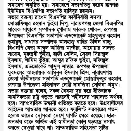
সমাবেশ অনুষ্ঠিত হয়। সমাবেশে সভাপতিত্ব করেন রূপগঞ্জ
ইউনিয়ন বিএনপির সভাপতি হাবিবুর রহমান।
সভায় বক্তব্য রাখেন বিএনপির কার্যনির্বাহী সদস্য
মোস্তাফিজুর রহমান ভুঁইয়া দিপু, নারায়ণগঞ্জ জেলা বিএনপির
সাবেক সাধারণ সম্পাদক গোলাম ফারুক খোকন, রূপগঞ্জ
উপজেলা বিএনপির সভাপতি এডভোকেট মাহফুজুর রহমান
হুমায়ুন, সাধাণর সম্পাদক আলহাজ্ব বাছির উদ্দিন বাচ্চু,
বিএনপি নেতা আব্দুল আজিজ মাস্টার, আনোয়ার সাদাত
সায়েম, নূরুন্নবী ভুঁইয়া, হাজী সেলিম, সৈয়দ সিরাজুল
ইসলাম, শামিম ভুঁইয়া, আব্দুর রফিক ভুইঁয়া, মফিজুল
ইসলাম, এডভোকেট আব্দুস সাত্তার, রূপগঞ্জ উপজেলা
যুবদলের আহবায়ক আমিনুল ইসলাম প্রিন্স, নারায়ণগঞ্জ
জেলা তাঁতীদলের সভাপতি এডভোকেট মোস্তাফিজুর রহমান,
রূপগঞ্জ উপজেলা মহিলাদল নেত্রী সানজিদা সেলিনা প্রমুখ।
সভায় বক্তারা বলেন, সকল বৈষম্য দূর করে ইতিবাচক
মানসিকতায় রাষ্ট্র গড়তে পারলেই শহীদদের শাহাদাত অর্থবহ
হবে। সাম্প্রদায়িক উস্কানী প্রতিহত করতে হবে। উগ্রবাদীদের
আইনের আওতায় আনতে হবে। ফ্যাসিস্ট সরকারের পতন
হলেও তাদের দোসররা দেশে ঘাপটি মেরে রয়েছে। ছাত্র-
জনতার রক্তে অর্জিত এই স্বাধীনতা কোন ষড়যন্ত্রে নস্যাৎ
করতে দেওয়া যাবে না। সাম্প্রদায়িক সহিংসতা সৃষ্টির