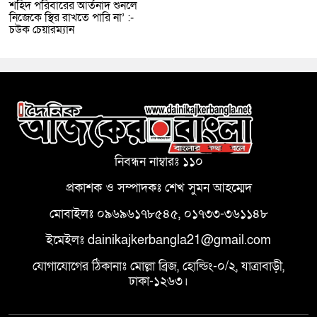
শহিদ পরিবারের আর্তনাদ শুনলে
নিজেকে স্থির রাখতে পারি না’ :-
চউক চেয়ারম্যান
নিবন্ধন নাম্বারঃ ১১০
প্রকাশক ও সম্পাদকঃ শেখ সুমন আহম্মেদ
মোবাইলঃ ০৯৬৯৬১৭৮৫৪৫, ০১৭৩৩-৩৬১১৪৮
ইমেইলঃ dainikajkerbangla21@gmail.com
যোগাযোগের ঠিকানাঃ মোল্লা ব্রিজ, হোল্ডিং-০/২, যাত্রাবাড়ী,
ঢাকা-১২৬৩।