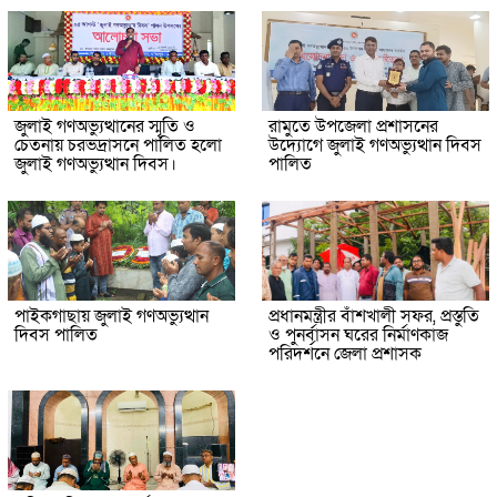
জুলাই গণঅভ্যুত্থানের স্মৃতি ও
রামুতে উপজেলা প্রশাসনের
চেতনায় চরভদ্রাসনে পালিত হলো
উদ্যোগে জুলাই গণঅভ্যুত্থান দিবস
জুলাই গণঅভ্যুত্থান দিবস।
পালিত
পাইকগাছায় জুলাই গণঅভ্যুত্থান
প্রধানমন্ত্রীর বাঁশখালী সফর, প্রস্তুতি
দিবস পালিত
ও পুনর্বাসন ঘরের নির্মাণকাজ
পরিদর্শনে জেলা প্রশাসক