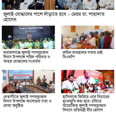
জুলাই-যোদ্ধাদের পাশে দাঁড়াতে হবে :- মেয়র ডা. শাহাদাত
হোসেন
নারায়ণগঞ্জে জুলাই গণঅভ্যুত্থান
রুমিন ফারহানার সভায় নেই
দিবস উপলক্ষে শহিদ পরিবার ও
বিএনপি
আহত যোদ্ধাদের সংবর্ধনা
বেতাগীতে জুলাই গণঅভ্যুত্থান
হাসিনাকে ফিরিয়ে এনে বিচারের
দিবস উপলক্ষে আলোচনা সভা ও
মুখোমুখি করা হবে: চবিতে
দোয়া অনুষ্ঠিত
আয়োজিত জুলাই গণঅভ্যুত্থান
দিবসে প্রতিমন্ত্রী মীর হেলাল