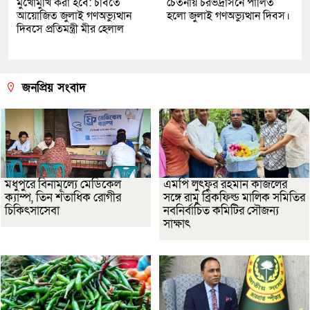
মুখোমুখি করা হবে: চবিতে
চেতনায় চরভদ্রাসনে পালিত
আয়োজিত জুলাই গণঅভ্যুত্থান
হলো জুলাই গণঅভ্যুত্থান দিবস।
দিবসে প্রতিমন্ত্রী মীর হেলাল
জনপ্রিয় সংবাদ
মধুপুরে বিনামূল্যে মেডিকেল
এমপি লুৎফুর রহমান কাজলের
ক্যাম্প, তিন শতাধিক রোগীর
সঙ্গে রামু ব্রিকফিল্ড মালিক সমিতির
চিকিৎসাসেবা
নবনির্বাচিত কমিটির সৌজন্য
সাক্ষাৎ