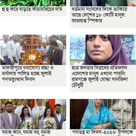
হু হু করে বাড়ছে কাঁচামরিচের দাম
বর্তমান সংসদের দিকে তাকিয়ে
আছে দেশের ১৮ কোটি মানুষ:
ভারপ্রাপ্ত স্পিকার
মাদারীপুরে যথাযোগ্য শ্রদ্ধা ও
ছাত্র জনতার বিপ্লবের প্রতিফলন
মর্যাদায় পালিত হচ্ছে জুলাই
এদেশের মানুষ এখনো পায়নি:
গণঅভ্যুত্থান দিবস
রামগঞ্জে জুলাই যোদ্ধা সানজিদা
চৌধুরী
যমজ কনে, যমজ বর, যমজ
‘গণতন্ত্র মা দিবস-২০২৬’ উপলক্ষে