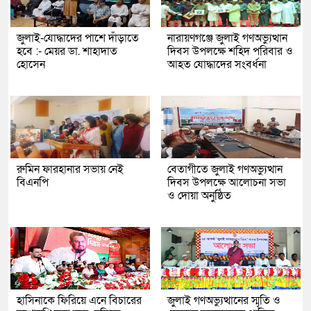
জুলাই-যোদ্ধাদের পাশে দাঁড়াতে
নারায়ণগঞ্জে জুলাই গণঅভ্যুত্থান
হবে :- মেয়র ডা. শাহাদাত
দিবস উপলক্ষে শহিদ পরিবার ও
হোসেন
আহত যোদ্ধাদের সংবর্ধনা
রুমিন ফারহানার সভায় নেই
বেতাগীতে জুলাই গণঅভ্যুত্থান
বিএনপি
দিবস উপলক্ষে আলোচনা সভা
ও দোয়া অনুষ্ঠিত
হাসিনাকে ফিরিয়ে এনে বিচারের
জুলাই গণঅভ্যুত্থানের স্মৃতি ও