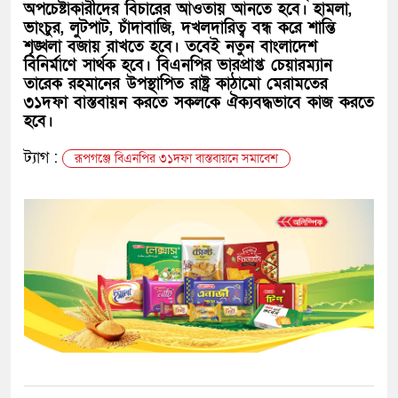
অপচেষ্টাকারীদের বিচারের আওতায় আনতে হবে। হামলা,
ভাংচুর, লুটপাট, চাঁদাবাজি, দখলদারিত্ব বন্ধ করে শান্তি
শৃঙ্খলা বজায় রাখতে হবে। তবেই নতুন বাংলাদেশ
বিনির্মাণে সার্থক হবে। বিএনপির ভারপ্রাপ্ত চেয়ারম্যান
তারেক রহমানের উপস্থাপিত রাষ্ট্র কাঠামো মেরামতের
৩১দফা বাস্তবায়ন করতে সকলকে ঐক্যবদ্ধভাবে কাজ করতে
হবে।
ট্যাগ :
রূপগঞ্জে বিএনপির ৩১দফা বাস্তবায়নে সমাবেশ