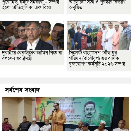
পুরোহিত, যমজ সহকারী – সম্পন্ন
আলোচনা সভা ও পুরস্কার বিতরণ
হলো ‘ঐতিহাসিক’ এক বিয়ে
অনুষ্ঠিত
দুবাইয়ে বেনজীরের জামিন নিয়ে যা
সিলেটে বাংলাদেশ বৌদ্ধ যুব
বললেন স্বরাষ্ট্রমন্ত্রী
পরিষদ (বাবৌযুপ) এর বার্ষিক
বৃক্ষরোপণ কর্মসূচি ২০২৬ সম্পন্ন
সর্বশেষ সংবাদ