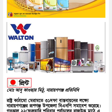
মোঃ আবু কাওছার মিঠু, নারায়ণগঞ্জ প্রতিনিধি
রাষ্ট্র কাঠামো মেরামতে ৩১দফা বাস্তবায়নের লক্ষ্যে
নারায়ণগঞ্জের রূপগঞ্জ উপজেলা বিএনপি সমাবেশ করেছে।
গতকাল ২২ফেব্রুয়ারি শনিবার পূর্বাচলের রাজউক মাঠে এ