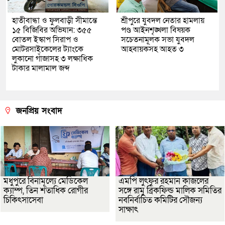
হাতীবান্ধা ও ফুলবাড়ী সীমান্তে
শ্রীপুরে যুবদল নেতার হামলায়
১৫ বিজিবির অভিযান: ৩৫৫
পণ্ড আইনশৃঙ্খলা বিষয়ক
বোতল ইস্কাপ সিরাপ ও
সচেতনামূলক সভা যুবদল
মোটরসাইকেলের ট্যাংকে
আহবায়কসহ আহত ৩
লুকানো গাঁজাসহ ৩ লক্ষাধিক
টাকার মালামাল জব্দ
জনপ্রিয় সংবাদ
মধুপুরে বিনামূল্যে মেডিকেল
এমপি লুৎফুর রহমান কাজলের
ক্যাম্প, তিন শতাধিক রোগীর
সঙ্গে রামু ব্রিকফিল্ড মালিক সমিতির
চিকিৎসাসেবা
নবনির্বাচিত কমিটির সৌজন্য
সাক্ষাৎ