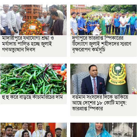
মাদারীপুরে যথাযোগ্য শ্রদ্ধা ও
দুর্গাপুরে ভারপ্রাপ্ত স্পিকারের
মর্যাদায় পালিত হচ্ছে জুলাই
উদ্যোগে জুলাই শহীদদের স্মরণে
গণঅভ্যুত্থান দিবস
বৃক্ষরোপণ কর্মসূচি
হু হু করে বাড়ছে কাঁচামরিচের দাম
বর্তমান সংসদের দিকে তাকিয়ে
আছে দেশের ১৮ কোটি মানুষ:
ভারপ্রাপ্ত স্পিকার