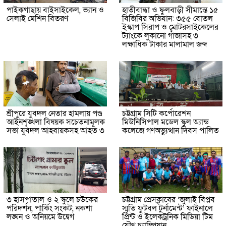
পাইকগাছায় বাইসাইকেল, ভ্যান ও
হাতীবান্ধা ও ফুলবাড়ী সীমান্তে ১৫
সেলাই মেশিন বিতরণ
বিজিবির অভিযান: ৩৫৫ বোতল
ইস্কাপ সিরাপ ও মোটরসাইকেলের
ট্যাংকে লুকানো গাঁজাসহ ৩
লক্ষাধিক টাকার মালামাল জব্দ
শ্রীপুরে যুবদল নেতার হামলায় পণ্ড
চট্টগ্রাম সিটি কর্পোরেশন
আইনশৃঙ্খলা বিষয়ক সচেতনামূলক
মিউনিসিপাল মডেল স্কুল অ্যান্ড
সভা যুবদল আহবায়কসহ আহত ৩
কলেজে গণঅভ্যুত্থান দিবস পালিত
৩ হাসপাতাল ও ২ স্কুলে চউকের
চট্টগ্রাম প্রেসক্লাবের ‘জুলাই বিপ্লব
পরিদর্শন, পার্কিং সংকট, নকশা
স্মৃতি ফুটবল টুর্নামেন্ট’ ফাইনালে
লঙ্ঘন ও অনিয়মে উদ্বেগ
প্রিন্ট ও ইলেকট্রনিক মিডিয়া টিম
যৌথ চ্যাম্পিয়ান