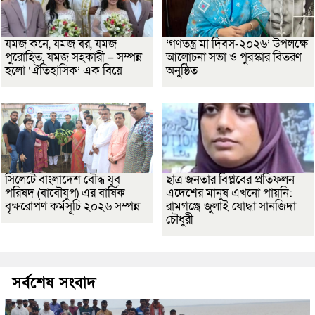
যমজ কনে, যমজ বর, যমজ
‘গণতন্ত্র মা দিবস-২০২৬’ উপলক্ষে
পুরোহিত, যমজ সহকারী – সম্পন্ন
আলোচনা সভা ও পুরস্কার বিতরণ
হলো ‘ঐতিহাসিক’ এক বিয়ে
অনুষ্ঠিত
সিলেটে বাংলাদেশ বৌদ্ধ যুব
ছাত্র জনতার বিপ্লবের প্রতিফলন
পরিষদ (বাবৌযুপ) এর বার্ষিক
এদেশের মানুষ এখনো পায়নি:
বৃক্ষরোপণ কর্মসূচি ২০২৬ সম্পন্ন
রামগঞ্জে জুলাই যোদ্ধা সানজিদা
চৌধুরী
সর্বশেষ সংবাদ