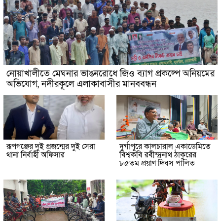
নোয়াখালীতে মেঘনার ভাঙনরোধে জিও ব্যাগ প্রকল্পে অনিয়মের
অভিযোগ, নদীরকূলে এলাকাবাসীর মানববন্ধন
রূপগঞ্জের দুই প্রজন্মের দুই সেরা
দুর্গাপুরে কালচারাল একাডেমিতে
থানা নির্বাহী অফিসার
বিশ্বকবি রবীন্দ্রনাথ ঠাকুরের
৮৫তম প্রয়াণ দিবস পালিত