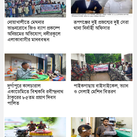
নোয়াখালীতে মেঘনার
রূপগঞ্জের দুই প্রজন্মের দুই সেরা
ভাঙনরোধে জিও ব্যাগ প্রকল্পে
থানা নির্বাহী অফিসার
অনিয়মের অভিযোগ, নদীরকূলে
এলাকাবাসীর মানববন্ধন
দুর্গাপুরে কালচারাল
পাইকগাছায় বাইসাইকেল, ভ্যান
একাডেমিতে বিশ্বকবি রবীন্দ্রনাথ
ও সেলাই মেশিন বিতরণ
ঠাকুরের ৮৫তম প্রয়াণ দিবস
পালিত