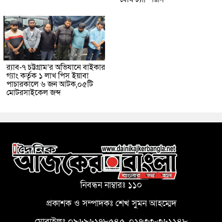
র‌্যাব-৭ চট্টগ্রাম’র অভিযানে বাইকার
গ্যাং কর্তৃক ১ লাখ পিস ইয়াবা
পাচারকালে ৬ জন আটক,০৫টি
মোটরসাইকেল জব্দ
নিবন্ধন নাম্বারঃ ১১০
প্রকাশক ও সম্পাদকঃ শেখ সুমন আহম্মেদ
মোবাইলঃ ০৯৬৯৬১৭৮৫৪৫, ০১৭৩৩-৩৬১১৪৮