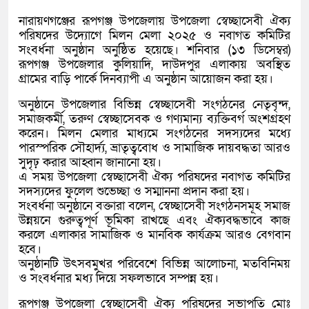
‎নারায়ণগঞ্জের রূপগঞ্জ উপজেলায় উপজেলা স্বেচ্ছাসেবী ঐক্য
পরিষদের উদ্যোগে মিলন মেলা ২০২৫ ও নবাগত কমিটির
সংবর্ধনা অনুষ্ঠান অনুষ্ঠিত হয়েছে। শনিবার (১৩ ডিসেম্বর)
রূপগঞ্জ উপজেলার কুলিয়াদি, দাউদপুর এলাকায় অবস্থিত
গ্রামের বাড়ি পার্কে দিনব্যাপী এ অনুষ্ঠান আয়োজন করা হয়।
‎অনুষ্ঠানে উপজেলার বিভিন্ন স্বেচ্ছাসেবী সংগঠনের নেতৃবৃন্দ,
সমাজকর্মী, তরুণ স্বেচ্ছাসেবক ও গণ্যমান্য ব্যক্তিবর্গ অংশগ্রহণ
করেন। মিলন মেলার মাধ্যমে সংগঠনের সদস্যদের মধ্যে
পারস্পরিক সৌহার্দ্য, ভ্রাতৃত্ববোধ ও সামাজিক দায়বদ্ধতা আরও
সুদৃঢ় করার আহ্বান জানানো হয়।
‎এ সময় উপজেলা স্বেচ্ছাসেবী ঐক্য পরিষদের নবাগত কমিটির
সদস্যদের ফুলেল শুভেচ্ছা ও সম্মাননা প্রদান করা হয়।
‎সংবর্ধনা অনুষ্ঠানে বক্তারা বলেন, স্বেচ্ছাসেবী সংগঠনসমূহ সমাজ
উন্নয়নে গুরুত্বপূর্ণ ভূমিকা রাখছে এবং ঐক্যবদ্ধভাবে কাজ
করলে এলাকার সামাজিক ও মানবিক কার্যক্রম আরও বেগবান
হবে।
‎অনুষ্ঠানটি উৎসবমুখর পরিবেশে বিভিন্ন আলোচনা, মতবিনিময়
ও সংবর্ধনার মধ্য দিয়ে সফলভাবে সম্পন্ন হয়।
‎রূপগঞ্জ উপজেলা স্বেচ্ছাসেবী ঐক্য পরিষদের সভাপতি মোঃ