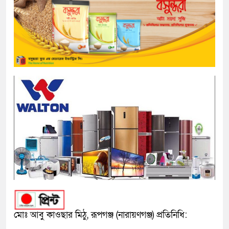
মোঃ আবু কাওছার মিঠু, রূপগঞ্জ (নারায়ণগঞ্জ) প্রতিনিধি: