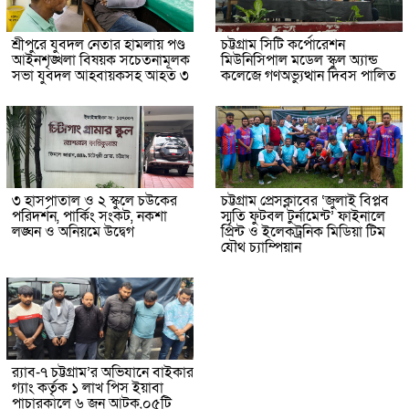
শ্রীপুরে যুবদল নেতার হামলায় পণ্ড
চট্টগ্রাম সিটি কর্পোরেশন
আইনশৃঙ্খলা বিষয়ক সচেতনামূলক
মিউনিসিপাল মডেল স্কুল অ্যান্ড
সভা যুবদল আহবায়কসহ আহত ৩
কলেজে গণঅভ্যুত্থান দিবস পালিত
৩ হাসপাতাল ও ২ স্কুলে চউকের
চট্টগ্রাম প্রেসক্লাবের ‘জুলাই বিপ্লব
পরিদর্শন, পার্কিং সংকট, নকশা
স্মৃতি ফুটবল টুর্নামেন্ট’ ফাইনালে
লঙ্ঘন ও অনিয়মে উদ্বেগ
প্রিন্ট ও ইলেকট্রনিক মিডিয়া টিম
যৌথ চ্যাম্পিয়ান
র‌্যাব-৭ চট্টগ্রাম’র অভিযানে বাইকার
গ্যাং কর্তৃক ১ লাখ পিস ইয়াবা
পাচারকালে ৬ জন আটক,০৫টি