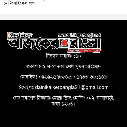
মোটরসাইকেল জব্দ
নিবন্ধন নাম্বারঃ ১১০
প্রকাশক ও সম্পাদকঃ শেখ সুমন আহম্মেদ
মোবাইলঃ ০৯৬৯৬১৭৮৫৪৫, ০১৭৩৩-৩৬১১৪৮
ইমেইলঃ dainikajkerbangla21@gmail.com
যোগাযোগের ঠিকানাঃ মোল্লা ব্রিজ, হোল্ডিং-০/২, যাত্রাবাড়ী,
ঢাকা-১২৬৩।