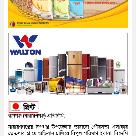
রূপগঞ্জ (নারায়ণগঞ্জ) প্রতিনিধি,
নারায়ণগঞ্জের রূপগঞ্জ উপজেলার তারাবো পৌরসভা এলাকার
তেতলাব গ্রামে অভিযান চালিয়ে বিপুল পরিমাণ ইয়াবা, বিদেশি