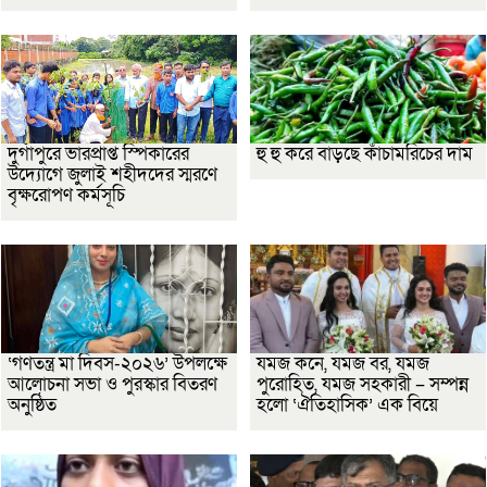
দুর্গাপুরে ভারপ্রাপ্ত স্পিকারের
হু হু করে বাড়ছে কাঁচামরিচের দাম
উদ্যোগে জুলাই শহীদদের স্মরণে
বৃক্ষরোপণ কর্মসূচি
‘গণতন্ত্র মা দিবস-২০২৬’ উপলক্ষে
যমজ কনে, যমজ বর, যমজ
আলোচনা সভা ও পুরস্কার বিতরণ
পুরোহিত, যমজ সহকারী – সম্পন্ন
অনুষ্ঠিত
হলো ‘ঐতিহাসিক’ এক বিয়ে