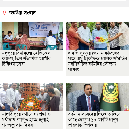
জনপ্রিয় সংবাদ
মধুপুরে বিনামূল্যে মেডিকেল
এমপি লুৎফুর রহমান কাজলের
ক্যাম্প, তিন শতাধিক রোগীর
সঙ্গে রামু ব্রিকফিল্ড মালিক সমিতির
চিকিৎসাসেবা
নবনির্বাচিত কমিটির সৌজন্য
সাক্ষাৎ
মাদারীপুরে যথাযোগ্য শ্রদ্ধা ও
বর্তমান সংসদের দিকে তাকিয়ে
মর্যাদায় পালিত হচ্ছে জুলাই
আছে দেশের ১৮ কোটি মানুষ:
গণঅভ্যুত্থান দিবস
ভারপ্রাপ্ত স্পিকার