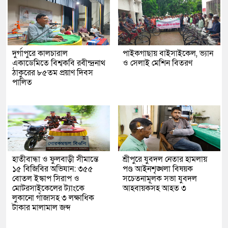
দুর্গাপুরে কালচারাল
পাইকগাছায় বাইসাইকেল, ভ্যান
একাডেমিতে বিশ্বকবি রবীন্দ্রনাথ
ও সেলাই মেশিন বিতরণ
ঠাকুরের ৮৫তম প্রয়াণ দিবস
পালিত
হাতীবান্ধা ও ফুলবাড়ী সীমান্তে
শ্রীপুরে যুবদল নেতার হামলায়
১৫ বিজিবির অভিযান: ৩৫৫
পণ্ড আইনশৃঙ্খলা বিষয়ক
বোতল ইস্কাপ সিরাপ ও
সচেতনামূলক সভা যুবদল
মোটরসাইকেলের ট্যাংকে
আহবায়কসহ আহত ৩
লুকানো গাঁজাসহ ৩ লক্ষাধিক
টাকার মালামাল জব্দ