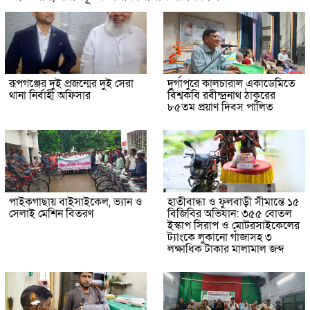
রূপগঞ্জের দুই প্রজন্মের দুই সেরা
দুর্গাপুরে কালচারাল একাডেমিতে
থানা নির্বাহী অফিসার
বিশ্বকবি রবীন্দ্রনাথ ঠাকুরের
৮৫তম প্রয়াণ দিবস পালিত
পাইকগাছায় বাইসাইকেল, ভ্যান ও
হাতীবান্ধা ও ফুলবাড়ী সীমান্তে ১৫
সেলাই মেশিন বিতরণ
বিজিবির অভিযান: ৩৫৫ বোতল
ইস্কাপ সিরাপ ও মোটরসাইকেলের
ট্যাংকে লুকানো গাঁজাসহ ৩
লক্ষাধিক টাকার মালামাল জব্দ