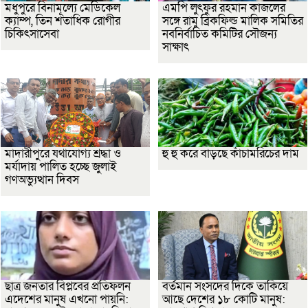
মধুপুরে বিনামূল্যে মেডিকেল
এমপি লুৎফুর রহমান কাজলের
ক্যাম্প, তিন শতাধিক রোগীর
সঙ্গে রামু ব্রিকফিল্ড মালিক সমিতির
চিকিৎসাসেবা
নবনির্বাচিত কমিটির সৌজন্য
সাক্ষাৎ
মাদারীপুরে যথাযোগ্য শ্রদ্ধা ও
হু হু করে বাড়ছে কাঁচামরিচের দাম
মর্যাদায় পালিত হচ্ছে জুলাই
গণঅভ্যুত্থান দিবস
ছাত্র জনতার বিপ্লবের প্রতিফলন
বর্তমান সংসদের দিকে তাকিয়ে
এদেশের মানুষ এখনো পায়নি:
আছে দেশের ১৮ কোটি মানুষ: