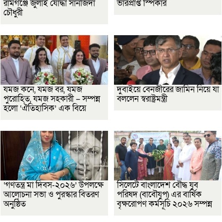
রামগঞ্জে জুলাই যোদ্ধা সানজিদা
ভারপ্রাপ্ত স্পিকার
চৌধুরী
যমজ কনে, যমজ বর, যমজ
দুবাইয়ে বেনজীরের জামিন নিয়ে যা
পুরোহিত, যমজ সহকারী – সম্পন্ন
বললেন স্বরাষ্ট্রমন্ত্রী
হলো ‘ঐতিহাসিক’ এক বিয়ে
‘গণতন্ত্র মা দিবস-২০২৬’ উপলক্ষে
সিলেটে বাংলাদেশ বৌদ্ধ যুব
আলোচনা সভা ও পুরস্কার বিতরণ
পরিষদ (বাবৌযুপ) এর বার্ষিক
অনুষ্ঠিত
বৃক্ষরোপণ কর্মসূচি ২০২৬ সম্পন্ন