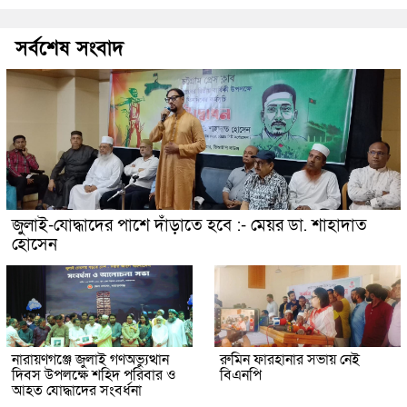
সর্বশেষ সংবাদ
জুলাই-যোদ্ধাদের পাশে দাঁড়াতে হবে :- মেয়র ডা. শাহাদাত
হোসেন
নারায়ণগঞ্জে জুলাই গণঅভ্যুত্থান
রুমিন ফারহানার সভায় নেই
দিবস উপলক্ষে শহিদ পরিবার ও
বিএনপি
আহত যোদ্ধাদের সংবর্ধনা