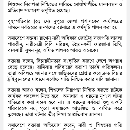
শিশুদের নিরাপত্তা নিশ্চিতের দাবিতে নোয়াখালীতে মানববন্ধন ও
প্রতিবাদ সমাবেশ অনুষ্ঠিত হয়েছে।
বৃহস্পতিবার (২১ মে) দুপুরে জেলা প্রশাসকের কার্যালয়ের
সামনে সর্বস্তরের জনগণের ব্যানারে এ কর্মসূচি পালন করা হয়।
সমাবেশে বক্তব্য রাখেন নারী অধিকার জোটের সভাপতি লায়লা
পারভীন, নারীনেত্রী বিবি মরিয়ম, উন্নয়নকর্মী ফারজানা তিথি,
ব্যবসায়ী সুমন নূর, অমিত পালসহ আরও অনেকে।
বক্তারা বলেন, বিচারহীনতার সংস্কৃতির কারণে দেশে অপরাধ
বেড়ে চলেছে। রামিসার পরিবারের হতাশা তারই প্রতিফলন।
তারা অবিলম্বে ঘটনার সঙ্গে জড়িতদের গ্রেপ্তার করে দ্রুত বিচার
ট্রাইব্যুনালের মাধ্যমে সর্বোচ্চ শাস্তি নিশ্চিত করার দাবি জানান।
বক্তারা আরও বলেন, শিশুদের নিরাপত্তা নিশ্চিত করতে রাষ্ট্রকে
কার্যকর পদক্ষেপ নিতে হবে। অন্যথায় এ ধরনের নৃশংস ঘটনা
প্রতিরোধ করা সম্ভব হবে না। এ ধরনের বর্বরতা শুধু একটি
পরিবারকে নয়, পুরো সমাজকে আতঙ্কিত ও ব্যথিত করে
তুলেছে। তারা ঘটনার তীব্র নিন্দা ও প্রতিবাদ জানান।
সমাবেশে বক্তারা অভিযোগ করেন, নারী ও শিশুদের প্রতি