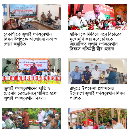
বেতাগীতে জুলাই গণঅভ্যুত্থান
হাসিনাকে ফিরিয়ে এনে বিচারের
দিবস উপলক্ষে আলোচনা সভা ও
মুখোমুখি করা হবে: চবিতে
দোয়া অনুষ্ঠিত
আয়োজিত জুলাই গণঅভ্যুত্থান
দিবসে প্রতিমন্ত্রী মীর হেলাল
জুলাই গণঅভ্যুত্থানের স্মৃতি ও
রামুতে উপজেলা প্রশাসনের
চেতনায় চরভদ্রাসনে পালিত হলো
উদ্যোগে জুলাই গণঅভ্যুত্থান দিবস
জুলাই গণঅভ্যুত্থান দিবস।
পালিত