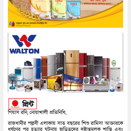
গিয়াস রনি, নোয়াখালী প্রতিনিধি,
রাজধানীর পল্লবী এলাকায় সাত বছরের শিশু রামিসা আক্তারকে
ধর্ষণের পর হত্যার ঘটনায় জড়িতদের দৃষ্টান্তমূলক শাস্তি এবং