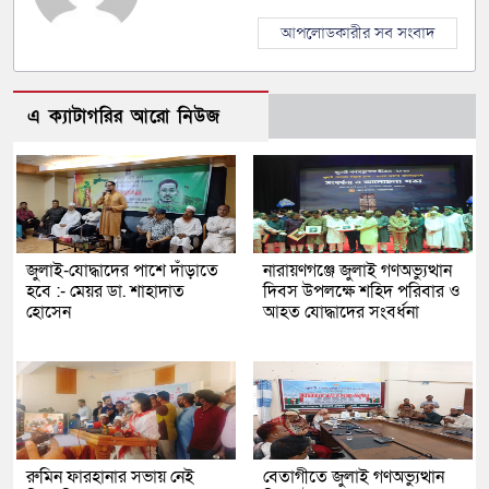
আপলোডকারীর সব সংবাদ
এ ক্যাটাগরির আরো নিউজ
জুলাই-যোদ্ধাদের পাশে দাঁড়াতে
নারায়ণগঞ্জে জুলাই গণঅভ্যুত্থান
হবে :- মেয়র ডা. শাহাদাত
দিবস উপলক্ষে শহিদ পরিবার ও
হোসেন
আহত যোদ্ধাদের সংবর্ধনা
রুমিন ফারহানার সভায় নেই
বেতাগীতে জুলাই গণঅভ্যুত্থান