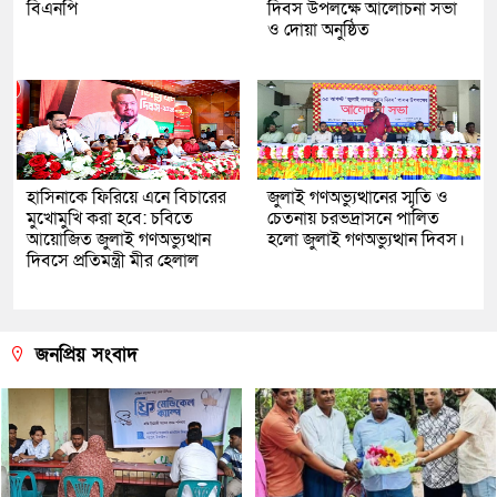
বিএনপি
দিবস উপলক্ষে আলোচনা সভা
ও দোয়া অনুষ্ঠিত
হাসিনাকে ফিরিয়ে এনে বিচারের
জুলাই গণঅভ্যুত্থানের স্মৃতি ও
মুখোমুখি করা হবে: চবিতে
চেতনায় চরভদ্রাসনে পালিত
আয়োজিত জুলাই গণঅভ্যুত্থান
হলো জুলাই গণঅভ্যুত্থান দিবস।
দিবসে প্রতিমন্ত্রী মীর হেলাল
জনপ্রিয় সংবাদ