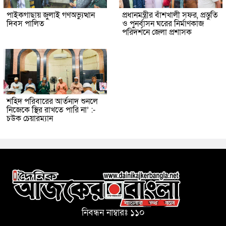
পাইকগাছায় জুলাই গণঅভ্যুত্থান
প্রধানমন্ত্রীর বাঁশখালী সফর, প্রস্তুতি
দিবস পালিত
ও পুনর্বাসন ঘরের নির্মাণকাজ
পরিদর্শনে জেলা প্রশাসক
শহিদ পরিবারের আর্তনাদ শুনলে
নিজেকে স্থির রাখতে পারি না’ :-
চউক চেয়ারম্যান
নিবন্ধন নাম্বারঃ ১১০