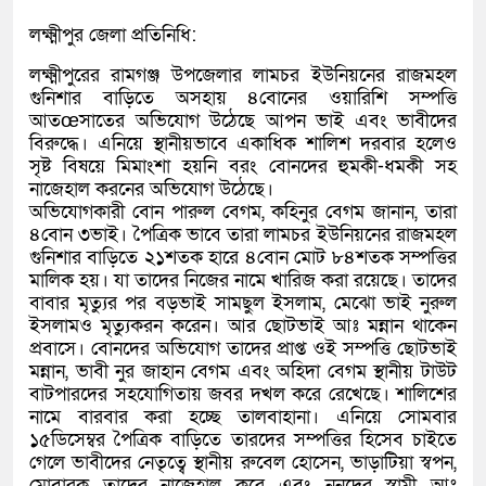
লক্ষ্মীপুর জেলা প্রতিনিধি:
লক্ষ্মীপুরের রামগঞ্জ উপজেলার লামচর ইউনিয়নের রাজমহল
গুনিশার বাড়িতে অসহায় ৪বোনের ওয়ারিশি সম্পত্তি
আতœসাতের অভিযোগ উঠেছে আপন ভাই এবং ভাবীদের
বিরুদ্ধে। এনিয়ে স্থানীয়ভাবে একাধিক শালিশ দরবার হলেও
সৃষ্ট বিষয়ে মিমাংশা হয়নি বরং বোনদের হুমকী-ধমকী সহ
নাজেহাল করনের অভিযোগ উঠেছে।
অভিযোগকারী বোন পারুল বেগম, কহিনুর বেগম জানান, তারা
৪বোন ৩ভাই। পৈত্রিক ভাবে তারা লামচর ইউনিয়নের রাজমহল
গুনিশার বাড়িতে ২১শতক হারে ৪বোন মোট ৮৪শতক সম্পত্তির
মালিক হয়। যা তাদের নিজের নামে খারিজ করা রয়েছে। তাদের
বাবার মৃত্যুর পর বড়ভাই সামছুল ইসলাম, মেঝো ভাই নুরুল
ইসলামও মৃত্যুকরন করেন। আর ছোটভাই আঃ মন্নান থাকেন
প্রবাসে। বোনদের অভিযোগ তাদের প্রাপ্ত ওই সম্পত্তি ছোটভাই
মন্নান, ভাবী নুর জাহান বেগম এবং অহিদা বেগম স্থানীয় টাউট
বাটপারদের সহযোগিতায় জবর দখল করে রেখেছে। শালিশের
নামে বারবার করা হচ্ছে তালবাহানা। এনিয়ে সোমবার
১৫ডিসেম্বর পৈত্রিক বাড়িতে তারদের সম্পত্তির হিসেব চাইতে
গেলে ভাবীদের নেতৃত্বে স্থানীয় রুবেল হোসেন, ভাড়াটিয়া স্বপন,
মোবারক তাদের নাজেহাল করে এবং ননদের স্বামী আঃ