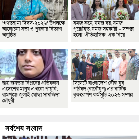
‘গণতন্ত্র মা দিবস-২০২৬’ উপলক্ষে
যমজ কনে, যমজ বর, যমজ
আলোচনা সভা ও পুরস্কার বিতরণ
পুরোহিত, যমজ সহকারী – সম্পন্ন
অনুষ্ঠিত
হলো ‘ঐতিহাসিক’ এক বিয়ে
ছাত্র জনতার বিপ্লবের প্রতিফলন
সিলেটে বাংলাদেশ বৌদ্ধ যুব
এদেশের মানুষ এখনো পায়নি:
পরিষদ (বাবৌযুপ) এর বার্ষিক
রামগঞ্জে জুলাই যোদ্ধা সানজিদা
বৃক্ষরোপণ কর্মসূচি ২০২৬ সম্পন্ন
চৌধুরী
সর্বশেষ সংবাদ