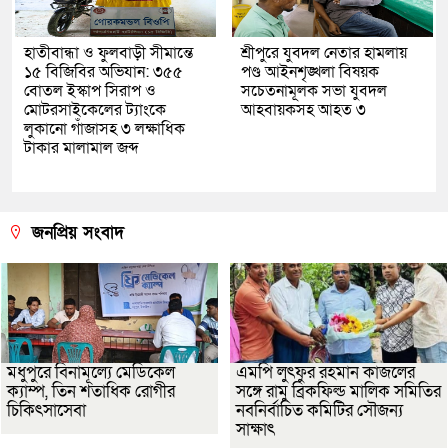
হাতীবান্ধা ও ফুলবাড়ী সীমান্তে
শ্রীপুরে যুবদল নেতার হামলায়
১৫ বিজিবির অভিযান: ৩৫৫
পণ্ড আইনশৃঙ্খলা বিষয়ক
বোতল ইস্কাপ সিরাপ ও
সচেতনামূলক সভা যুবদল
মোটরসাইকেলের ট্যাংকে
আহবায়কসহ আহত ৩
লুকানো গাঁজাসহ ৩ লক্ষাধিক
টাকার মালামাল জব্দ
জনপ্রিয় সংবাদ
মধুপুরে বিনামূল্যে মেডিকেল
এমপি লুৎফুর রহমান কাজলের
ক্যাম্প, তিন শতাধিক রোগীর
সঙ্গে রামু ব্রিকফিল্ড মালিক সমিতির
চিকিৎসাসেবা
নবনির্বাচিত কমিটির সৌজন্য
সাক্ষাৎ