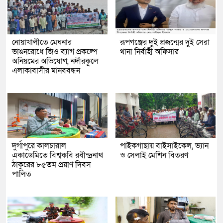
নোয়াখালীতে মেঘনার
রূপগঞ্জের দুই প্রজন্মের দুই সেরা
ভাঙনরোধে জিও ব্যাগ প্রকল্পে
থানা নির্বাহী অফিসার
অনিয়মের অভিযোগ, নদীরকূলে
এলাকাবাসীর মানববন্ধন
দুর্গাপুরে কালচারাল
পাইকগাছায় বাইসাইকেল, ভ্যান
একাডেমিতে বিশ্বকবি রবীন্দ্রনাথ
ও সেলাই মেশিন বিতরণ
ঠাকুরের ৮৫তম প্রয়াণ দিবস
পালিত