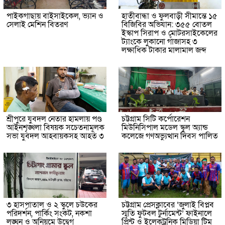
পাইকগাছায় বাইসাইকেল, ভ্যান ও
হাতীবান্ধা ও ফুলবাড়ী সীমান্তে ১৫
সেলাই মেশিন বিতরণ
বিজিবির অভিযান: ৩৫৫ বোতল
ইস্কাপ সিরাপ ও মোটরসাইকেলের
ট্যাংকে লুকানো গাঁজাসহ ৩
লক্ষাধিক টাকার মালামাল জব্দ
শ্রীপুরে যুবদল নেতার হামলায় পণ্ড
চট্টগ্রাম সিটি কর্পোরেশন
আইনশৃঙ্খলা বিষয়ক সচেতনামূলক
মিউনিসিপাল মডেল স্কুল অ্যান্ড
সভা যুবদল আহবায়কসহ আহত ৩
কলেজে গণঅভ্যুত্থান দিবস পালিত
৩ হাসপাতাল ও ২ স্কুলে চউকের
চট্টগ্রাম প্রেসক্লাবের ‘জুলাই বিপ্লব
পরিদর্শন, পার্কিং সংকট, নকশা
স্মৃতি ফুটবল টুর্নামেন্ট’ ফাইনালে
লঙ্ঘন ও অনিয়মে উদ্বেগ
প্রিন্ট ও ইলেকট্রনিক মিডিয়া টিম