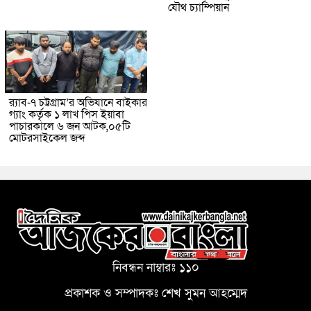
যৌথ চ্যাম্পিয়ান
র‌্যাব-৭ চট্টগ্রাম’র অভিযানে বাইকার
গ্যাং কর্তৃক ১ লাখ পিস ইয়াবা
পাচারকালে ৬ জন আটক,০৫টি
মোটরসাইকেল জব্দ
নিবন্ধন নাম্বারঃ ১১০
প্রকাশক ও সম্পাদকঃ শেখ সুমন আহম্মেদ