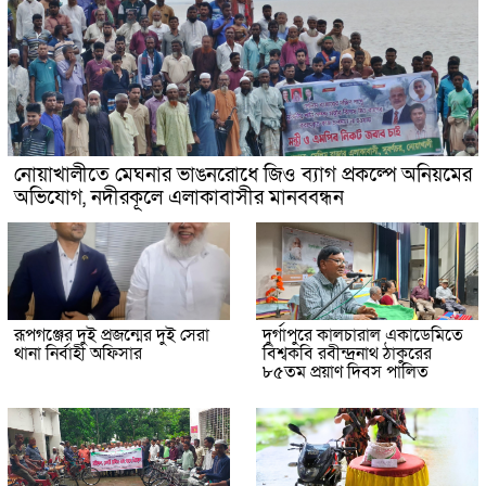
নোয়াখালীতে মেঘনার ভাঙনরোধে জিও ব্যাগ প্রকল্পে অনিয়মের
অভিযোগ, নদীরকূলে এলাকাবাসীর মানববন্ধন
রূপগঞ্জের দুই প্রজন্মের দুই সেরা
দুর্গাপুরে কালচারাল একাডেমিতে
থানা নির্বাহী অফিসার
বিশ্বকবি রবীন্দ্রনাথ ঠাকুরের
৮৫তম প্রয়াণ দিবস পালিত