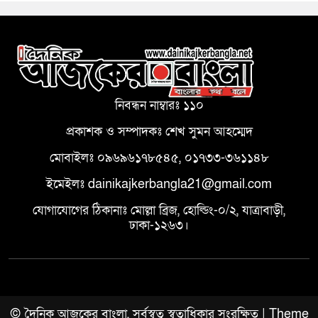
নিবন্ধন নাম্বারঃ ১১০
প্রকাশক ও সম্পাদকঃ শেখ সুমন আহম্মেদ
মোবাইলঃ ০৯৬৯৬১৭৮৫৪৫, ০১৭৩৩-৩৬১১৪৮
ইমেইলঃ dainikajkerbangla21@gmail.com
যোগাযোগের ঠিকানাঃ মোল্লা ব্রিজ, হোল্ডিং-০/২, যাত্রাবাড়ী,
ঢাকা-১২৬৩।
© দৈনিক আজকের বাংলা, সর্বস্বত্ব স্বত্বাধিকার সংরক্ষিত | Theme