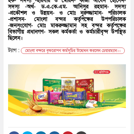
হক- সদস্য -হারবার ও মেরিন- কাজী আবেদ হোসেন-
সদস্য -অর্থ- ড.এ.কে.এম. আনিসুর রহমান- সদস্য
-প্রকৌশল ও উন্নয়ন- ও মোঃ নুরুজ্জামান- পরিচালক
-প্রশাসন- মোংলা বন্দর কর্তৃপক্ষের উপপরিচালক
-জনসংযোগ- মোঃ মাকরুজ্জামান সহ বন্দর কর্তৃপক্ষের
বিভাগীয় প্রধানগণ- সকল কর্মকর্তা ও কর্মচারীবৃন্দ উপস্থিত
ছিলেন।
ট্যাগ :
মোংলা বন্দরে বৃক্ষরোপণ কর্মসূচির উদ্বোধন করলেন চেয়ারম্যান।।