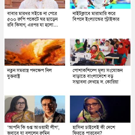
বাবার মারধর সইতে না পেরে
নাইটক্লাবে মারামারি করে
৫০০ রুপি পকেটে ঘর ছাড়েন
বিপদে ইংল্যান্ডের স্ট্রাইকার
রবি কিষাণ, এরপর যা হলো…
নতুন সমরাস্ত্র পদক্ষেপ নিল
পোশাকশিল্পে মূল্য সংযোজন
যুক্তরাষ্ট্র
বাড়াতে বাংলাদেশে বড়
সম্ভাবনা দেখছে দ. কোরিয়া
‘আপনি কি গুপ্ত আওয়ামী লীগ’,
হাসিনা চাইলেই কী দেশে
জবাবে যা বললেন রুমিন
ফিরতে পারবেন?