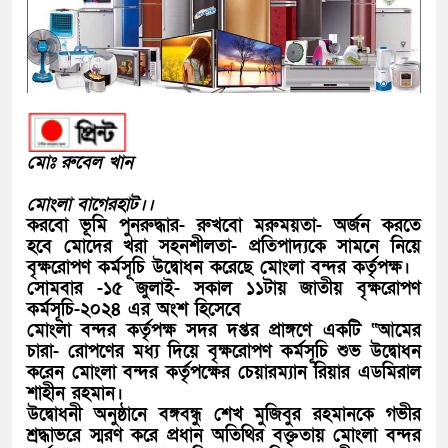
মোঃ রুবেল খান
মোংলা বাগেরহাট।।
করবো ভূমি পুনরুদ্ধার- রুখবো মরুময়তা- অর্জন করতে
হবে মোদের খরা সহনশীলতা- প্রতিপাদ্যকে সামনে নিয়ে
বৃক্ষরোপণ কর্মসূচি উদ্বোধন করেছে মোংলা বন্দর কর্তৃপক্ষ।
সোমবার -১৫ জুলাই- সকাল ১১টায় জাতীয় বৃক্ষরোপণ
কর্মসূচি-২০২৪ এর অংশ হিসেবে
মোংলা বন্দর কর্তৃপক্ষ সদর দপ্তর প্রাঙ্গণে একটি “আমের
চারা- রোপণের মধ্য দিয়ে বৃক্ষরোপণ কর্মসূচি শুভ উদ্বোধন
করেন মোংলা বন্দর কর্তৃপক্ষের চেয়ারম্যান রিয়ার এডমিরাল
শাহীন রহমান।
উদ্বোধনী অনুষ্ঠানে বঙ্গবন্ধু শেখ মুজিবুর রহমানকে গভীর
শ্রদ্ধাভরে স্মরণ করে প্রধান অতিথির বক্তৃতায় মোংলা বন্দর