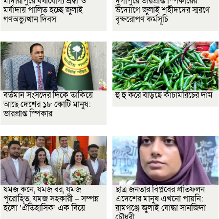
মাদারীপুরে যথাযোগ্য শ্রদ্ধা ও
দুর্গাপুরে ভারপ্রাপ্ত স্পিকারের
মর্যাদায় পালিত হচ্ছে জুলাই
উদ্যোগে জুলাই শহীদদের স্মরণে
গণঅভ্যুত্থান দিবস
বৃক্ষরোপণ কর্মসূচি
বর্তমান সংসদের দিকে তাকিয়ে
হু হু করে বাড়ছে কাঁচামরিচের দাম
আছে দেশের ১৮ কোটি মানুষ:
ভারপ্রাপ্ত স্পিকার
যমজ কনে, যমজ বর, যমজ
ছাত্র জনতার বিপ্লবের প্রতিফলন
পুরোহিত, যমজ সহকারী – সম্পন্ন
এদেশের মানুষ এখনো পায়নি:
হলো ‘ঐতিহাসিক’ এক বিয়ে
রামগঞ্জে জুলাই যোদ্ধা সানজিদা
চৌধুরী