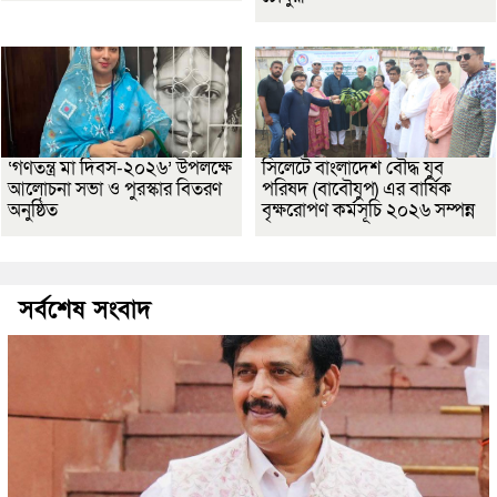
‘গণতন্ত্র মা দিবস-২০২৬’ উপলক্ষে
সিলেটে বাংলাদেশ বৌদ্ধ যুব
আলোচনা সভা ও পুরস্কার বিতরণ
পরিষদ (বাবৌযুপ) এর বার্ষিক
অনুষ্ঠিত
বৃক্ষরোপণ কর্মসূচি ২০২৬ সম্পন্ন
সর্বশেষ সংবাদ