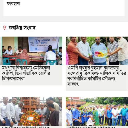
ফারহানা
জনপ্রিয় সংবাদ
মধুপুরে বিনামূল্যে মেডিকেল
এমপি লুৎফুর রহমান কাজলের
ক্যাম্প, তিন শতাধিক রোগীর
সঙ্গে রামু ব্রিকফিল্ড মালিক সমিতির
চিকিৎসাসেবা
নবনির্বাচিত কমিটির সৌজন্য
সাক্ষাৎ