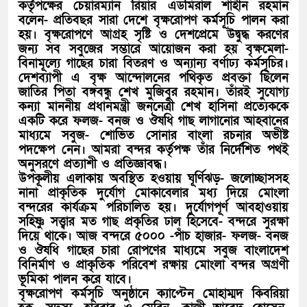
কর্তৃপক্ষের চেয়ারম্যান রিয়ার এডমিরাল শাহীন রহমান
বলেন- প্রতিবছর সারা দেশে বৃক্ষরোপণ কর্মসূচি পালন করা
হয়। বৃক্ষরোপণে আগ্রহ সৃষ্টি ও দেশপ্রেমে উদ্বুদ্ধ করণের
জন্য সব সবুজের সম্ভারে আয়োজন করা হয় বৃক্ষমেলা-
বিনামূল্যে গাছের চারা বিতরণ ও অন্যান্য বর্ণাঢ্য কর্মসূচির।
দেশব্যাপী এ বৃক্ষ আন্দোলনের পথিকৃত প্রবক্তা ছিলেন
জাতির পিতা বঙ্গবন্ধু শেখ মুজিবুর রহমান। তাঁরই সুযোগ্য
কন্যা মাননীয় প্রধানমন্ত্রী জননেত্রী শেখ হাসিনা প্রত্যেককে
একটি করে ফলজ- বনজ ও ঔষধি গাছ লাগানোর আহবানের
মাধ্যমে সবুজ- শোভিত সোনার বাংলা রচনার অভীষ্ট
পদক্ষেপ নেন। আমরা বন্দর কর্তৃপক্ষ তাঁর নির্দেশিত পথই
অনুসরণে প্রত্যাশী ও প্রতিজ্ঞাবদ্ধ।
উপকূলীয় এলাকায় অবস্থিত হওয়ায় ঘূর্ণিঝড়- জলোচ্ছাসসহ
নানা প্রাকৃতিক দুর্যোগ মোকাবেলার মধ্য দিয়ে মোংলা
বন্দরের কার্যক্রম পরিচালিত হয়। দুর্যোগপূর্ণ আবহাওয়ায়
সহিষ্ণু সত্ত্বার মত গাছ প্রকৃতির ঢাল হিসেবে- বন্দরে সুরক্ষা
দিয়ে থাকে। আজ বন্দরে ৫০০০ -পাঁচ হাজার- ফলজ- বনজ
ও ঔষধি গাছের চারা রোপণের মাধ্যমে সবুজ বাংলাদেশ
বিনির্মাণ ও প্রাকৃতিক পরিবেশ রক্ষায় মোংলা বন্দর অগ্রণী
ভূমিকা পালন করে যাবে।
বৃক্ষরোপণ কর্মসূচি অনুষ্ঠানে ক্যাপ্টেন মোহাম্মদ কিবরিয়া