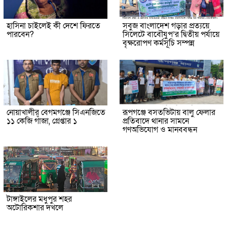
হাসিনা চাইলেই কী দেশে ফিরতে
সবুজ বাংলাদেশ গড়ার প্রত্যয়ে
পারবেন?
সিলেটে বাবৌযুপ’র দ্বিতীয় পর্যায়ে
বৃক্ষরোপণ কর্মসূচি সম্পন্ন
নোয়াখালীর বেগমগঞ্জে সিএনজিতে
রূপগঞ্জে বসতভিটায় বালু ফেলার
১১ কেজি গাঁজা, গ্রেপ্তার ১
প্রতিবাদে থানার সামনে
গণঅভিযোগ ও মানববন্ধন
টাঙ্গাইলের মধুপুর শহর
অটোরিকশার দখলে