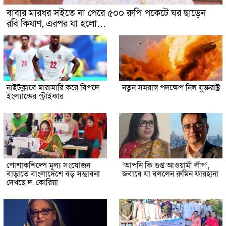
বাবার মারধর সইতে না পেরে ৫০০ রুপি পকেটে ঘর ছাড়েন
রবি কিষাণ, এরপর যা হলো…
নাইটক্লাবে মারামারি করে বিপদে
নতুন সমরাস্ত্র পদক্ষেপ নিল যুক্তরাষ্ট্র
ইংল্যান্ডের স্ট্রাইকার
পোশাকশিল্পে মূল্য সংযোজন
‘আপনি কি গুপ্ত আওয়ামী লীগ’,
বাড়াতে বাংলাদেশে বড় সম্ভাবনা
জবাবে যা বললেন রুমিন ফারহানা
দেখছে দ. কোরিয়া