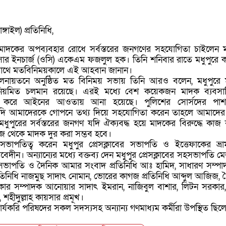
্গাইল) প্রতিনিধি,
ে মাদকের অপব্যবহার রোধে সর্বস্তরের জনগণের সহযোগিতা চাইলেন ম
ার ইনচার্জ (ওসি) একেএম ফজলুল হক। তিনি শনিবার রাতে মধুপুরে ক
র সাথে মতবিনিময়কালে এই আহবান জানান।
ব মিলনায়তনে অনুষ্ঠিত মত বিনিময় সভায় তিনি আরও বলেন, মধুপুরে
নিয়মিত চলমান রয়েছে। এরই মধ্যে বেশ কয়েকজন মাদক ব্যবসা
্তার করে আইনের আওতায় আনা হয়েছে। পুলিশের সোর্সদের পাশা
 যদি আমাদেরকে গোপনে তথ্য দিয়ে সহযোগিতা করেন তাহলে আমাদে
পুরের সর্বস্তরের জনগণ যদি ঐক্যবদ্ধ হয়ে মাদকের বিরুদ্ধে কাজ
জ থেকে মাদক দুর করা সম্ভব হবে।
াপতিত্ব করেন মধুপুর প্রেসক্লাবের সভাপতি ও ইত্তেফাকের ভ্রাম
েদীন। অন্যান্যের মধ্যে বক্তব্য দেন মধুপুর প্রেসক্লাবের সহসভাপতি ম
সভাপতি ও দৈনিক আমার সংবাদ প্রতিনিধি আঃ হামিদ, সাধারণ সম্প
তিনিধি নাজমুছ সাদাৎ নোমান, ভোরের কাগজ প্রতিনিধি আব্দুল আজিজ, 
িকার সম্পাদক আনোয়ার সাদাৎ ইমরান, নাজিবুল বাশার, লিটন সরকার
শহীদুল্লাহ কায়সার প্রমূখ।
কার্যকরি পরিষদের সকল সদস্যসহ অন্যান্য গণমাধ্যম কর্মীরা উপস্থিত ছিল