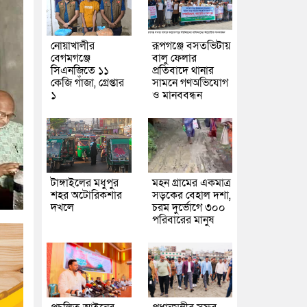
নোয়াখালীর
রূপগঞ্জে বসতভিটায়
বেগমগঞ্জে
বালু ফেলার
সিএনজিতে ১১
প্রতিবাদে থানার
কেজি গাঁজা, গ্রেপ্তার
সামনে গণঅভিযোগ
১
ও মানববন্ধন
টাঙ্গাইলের মধুপুর
মহন গ্রামের একমাত্র
শহর অটোরিকশার
সড়কের বেহাল দশা,
দখলে
চরম দুর্ভোগে ৩০০
পরিবারের মানুষ