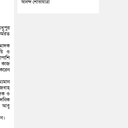
আনন্দ শোভাযাত্রা
ধুপুর
র্মরত
 মাদক
য়ি ও
পাশি
র কাজ
 করেন
্যমান
েজবাহ
াদক ও
দৈনিক
, আবু
েন।