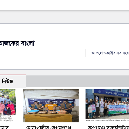
আজকের বাংলা
আপলোডকারীর সব সংব
ো নিউজ
গড়ার
নোয়াখালীর বেগমগঞ্জে
রূপগঞ্জে বসতভিটা