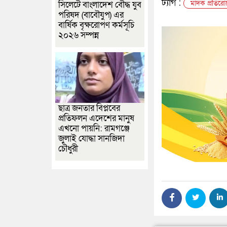
ট্যাগ :
মাদক প্রতির
সিলেটে বাংলাদেশ বৌদ্ধ যুব
পরিষদ (বাবৌযুপ) এর
বার্ষিক বৃক্ষরোপণ কর্মসূচি
২০২৬ সম্পন্ন
ছাত্র জনতার বিপ্লবের
প্রতিফলন এদেশের মানুষ
এখনো পায়নি: রামগঞ্জে
জুলাই যোদ্ধা সানজিদা
চৌধুরী