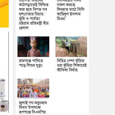
প্রচলিত আইনের
প্রধানমন্ত্রীর সফর
কাঠগড়াতেই নিশ্চিত
সফল করতে
করা হবে বিগত সব
দিনরাত মাঠে ডিসি
নৃশংসতার বিচার:
জাহিদুল ইসলাম
ভূমি ও পার্বত্য
মিঞা
চট্টগ্রাম প্রতিমন্ত্রী মীর
হেলাল
রামগঞ্জে পানিতে
বিচিত্র পেশা কুঁচিয়া
পড়ে শিশুর মৃত্যু
ধরা কুঁচিয়া শিকারেই
জীবিকা নির্বাহ
জুলাই গণ-অভ্যুত্থান
দিবস উপলক্ষে
রূপগঞ্জে বিএনপির