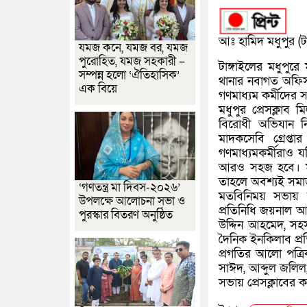
আঃ হামিদ মধুপুর (টাঙ
যমজ কনে, যমজ বর, যমজ
পুরোহিত, যমজ সহকারী –
টাঙ্গাইলের মধুপুর
সম্পন্ন হলো ‘ঐতিহাসিক’
থানার নবাগত অফিস
এক বিয়ে
গণমাধ্যম কর্মীদে
মধুপুর প্রেসক্লা
বিরোধী অভিযান 
মাদকসেবি গ্রেপ
গণমাধ্যমকর্মীরাও
আরও সহজ হবে। মধু
তাহলে অবশ্যই সমা
‘গণতন্ত্র মা দিবস-২০২৬’
মতবিনিময় সভায় সভ
উপলক্ষে আলোচনা সভা ও
প্রতিনিধি জয়নাল আব
পুরস্কার বিতরণ অনুষ্ঠিত
উদ্দিন আহমেদ, সহ
দৈনিক ইনকিলাব প্র
প্রগতির আলো পত্র
সাঈদ, আব্দুল জলিল, 
সভায় প্রেসক্লাবের 