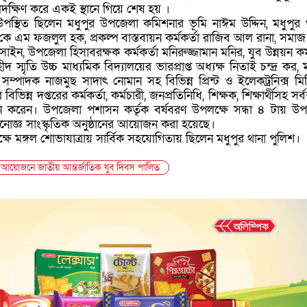
্রদক্ষিণ করে একই স্থানে গিয়ে শেষ হয় ।
 উপস্থিত ছিলেন মধুপুর উপজেলা কমিশনার ভূমি নাঈম উদ্দিন, মধুপুর 
কে এম ফজলুল হক, প্রকল্প বাস্তবায়ন কর্মকর্তা রাজিব আল রানা, সমাজ
োসাইন, উপজেলা হিসাবরক্ষক কর্মকর্তা মনিরুজ্জামান মনির, যুব উন্নয়ন কর্
 স্মৃতি উচ্চ মাধ্যমিক বিদ্যালয়ের ভারপ্রাপ্ত অধ্যক্ষ নিতাই চন্দ্র কর, 
ণ সম্পাদক নাজমুছ সাদাৎ নোমান সহ বিভিন্ন প্রিন্ট ও ইলেকট্রনিক্স মি
িভিন্ন দপ্তরের কর্মকর্তা, কর্মচারী, জনপ্রতিনিধি, শিক্ষক, শিক্ষার্থীসহ সর্ব
করেন। উপজেলা পশাসন কর্তৃক বর্ষবরণ উপলক্ষে সন্ধা ৪ টায় উ
নোজ্ঞ সাংস্কৃতিক অনুষ্ঠানের আয়োজন করা হয়েছে।
ে মঙ্গল শোভাযাত্রায় সার্বিক সহযোগিতায় ছিলেন মধুপুর থানা পুলিশ।
ঢ্য আয়োজনে জাতীয় আন্তর্জাতিক যুব দিবস পালিত