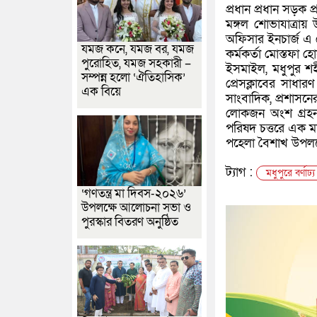
প্রধান প্রধান সড়ক প
মঙ্গল শোভাযাত্রায়
অফিসার ইনচার্জ এ 
যমজ কনে, যমজ বর, যমজ
কর্মকর্তা মোস্তফা হ
পুরোহিত, যমজ সহকারী –
ইসমাইল, মধুপুর শহীদ
সম্পন্ন হলো ‘ঐতিহাসিক’
প্রেসক্লাবের সাধার
এক বিয়ে
সাংবাদিক, প্রশাসনের ব
লোকজন অংশ গ্রহন 
পরিষদ চত্তরে এক ম
পহেলা বৈশাখ উপলক্ষ
ট্যাগ :
মধুপুরে বর্ণা
‘গণতন্ত্র মা দিবস-২০২৬’
উপলক্ষে আলোচনা সভা ও
পুরস্কার বিতরণ অনুষ্ঠিত