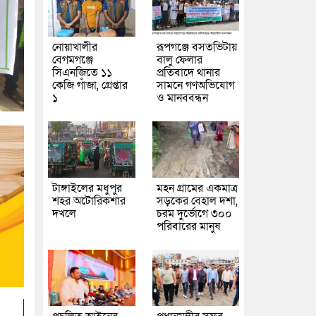
নোয়াখালীর
রূপগঞ্জে বসতভিটায়
বেগমগঞ্জে
বালু ফেলার
সিএনজিতে ১১
প্রতিবাদে থানার
কেজি গাঁজা, গ্রেপ্তার
সামনে গণঅভিযোগ
১
ও মানববন্ধন
টাঙ্গাইলের মধুপুর
মহন গ্রামের একমাত্র
শহর অটোরিকশার
সড়কের বেহাল দশা,
দখলে
চরম দুর্ভোগে ৩০০
পরিবারের মানুষ