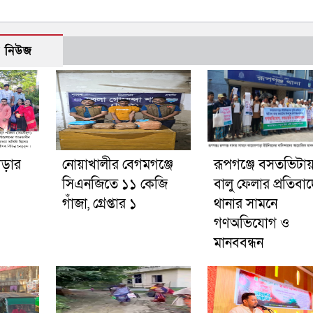
ো নিউজ
গড়ার
নোয়াখালীর বেগমগঞ্জে
রূপগঞ্জে বসতভিটা
সিএনজিতে ১১ কেজি
বালু ফেলার প্রতিবা
গাঁজা, গ্রেপ্তার ১
থানার সামনে
গণঅভিযোগ ও
মানববন্ধন