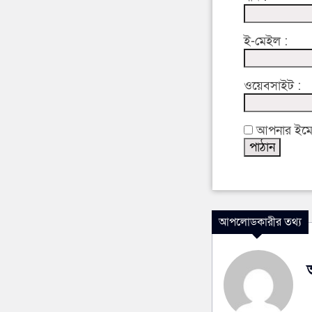
ই-মেইল :
ওয়েবসাইট :
আপনার ইমেইল
আপলোডকারীর তথ্য