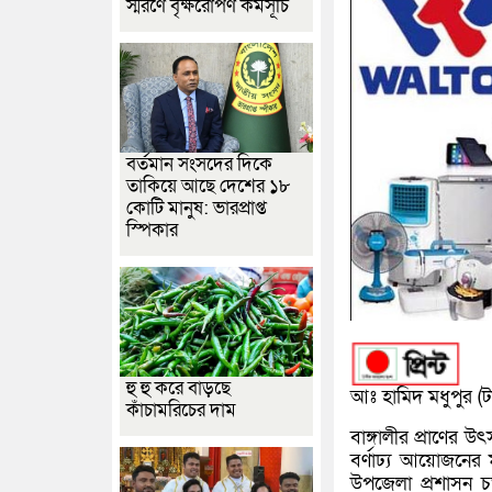
স্মরণে বৃক্ষরোপণ কর্মসূচি
বর্তমান সংসদের দিকে
তাকিয়ে আছে দেশের ১৮
কোটি মানুষ: ভারপ্রাপ্ত
স্পিকার
হু হু করে বাড়ছে
আঃ হামিদ মধুপুর (টাঙ
কাঁচামরিচের দাম
বাঙ্গালীর প্রাণের
বর্ণাঢ্য আয়োজনের 
উপজেলা প্রশাসন চত