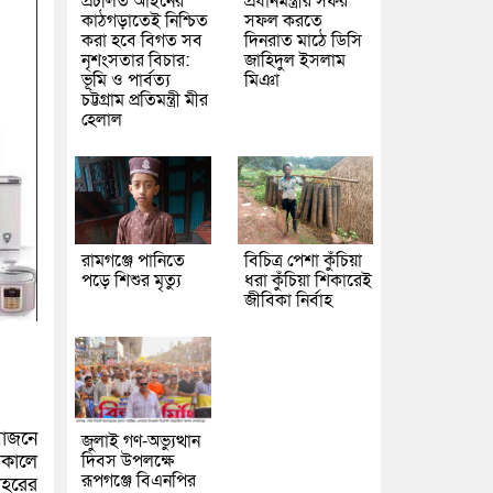
প্রচলিত আইনের
প্রধানমন্ত্রীর সফর
কাঠগড়াতেই নিশ্চিত
সফল করতে
করা হবে বিগত সব
দিনরাত মাঠে ডিসি
নৃশংসতার বিচার:
জাহিদুল ইসলাম
ভূমি ও পার্বত্য
মিঞা
চট্টগ্রাম প্রতিমন্ত্রী মীর
হেলাল
রামগঞ্জে পানিতে
বিচিত্র পেশা কুঁচিয়া
পড়ে শিশুর মৃত্যু
ধরা কুঁচিয়া শিকারেই
জীবিকা নির্বাহ
য়োজনে
জুলাই গণ-অভ্যুত্থান
সকালে
দিবস উপলক্ষে
রূপগঞ্জে বিএনপির
শহরের