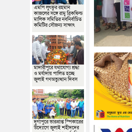
এমপি লুৎফুর রহমান
কাজলের সঙ্গে রামু ব্রিকফিল্ড
মালিক সমিতির নবনির্বাচিত
কমিটির সৌজন্য সাক্ষাৎ
মাদারীপুরে যথাযোগ্য শ্রদ্ধা
ও মর্যাদায় পালিত হচ্ছে
জুলাই গণঅভ্যুত্থান দিবস
দুর্গাপুরে ভারপ্রাপ্ত স্পিকারের
উদ্যোগে জুলাই শহীদদের