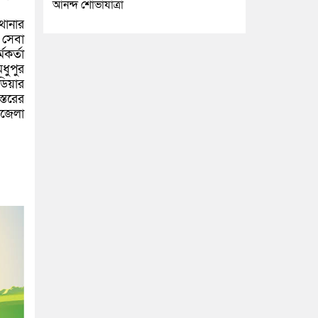
আনন্দ শোভাযাত্রা
থানার
 সেবা
মকর্তা
মধুপুর
ডিয়ার
স্তরের
পজেলা