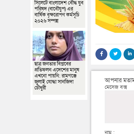
সিলেটে বাংলাদেশ বৌদ্ধ যুব
পরিষদ (বাবৌযুপ) এর
বার্ষিক বৃক্ষরোপণ কর্মসূচি
২০২৬ সম্পন্ন
ছাত্র জনতার বিপ্লবের
প্রতিফলন এদেশের মানুষ
এখনো পায়নি: রামগঞ্জে
আপনার মতাম
জুলাই যোদ্ধা সানজিদা
মেসেজ বক্স
চৌধুরী
নাম :