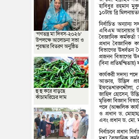
হাবিবুর রহমান মুক
১০টায় ব্রি মিলনায়তন
নির্বাচিত অন্যান্য 
এবিএম আনোয়ার উদ্দ
‘গণতন্ত্র মা দিবস-২০২৬’
বৈজ্ঞানিক কর্মকর্ত
উপলক্ষে আলোচনা সভা ও
প্রধান বৈজ্ঞানিক 
পুরস্কার বিতরণ অনুষ্ঠিত
বিভাগের ঊর্ধ্বতন ব
প্রজনন বিভাগের ঊর্
(বিনা প্রতিদ্বন্দ্ব
কার্যকরী সদস্য পদে 
আক্তার, উদ্ভিদ প
ইফতেখারুদ্দৌলা, স
হু হু করে বাড়ছে
জাহিদ হোসেন, উদ্ভি
কাঁচামরিচের দাম
মৃত্তিকা বিজ্ঞান বি
পদে (আঞ্চলিক কার্যা
ও প্রধান ড. মোহাম্
এবং প্রধান ড. মো. 
নির্বাচনে প্রধান নি
মুখ্য বৈজ্ঞানিক কর্