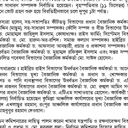
ুল সাধারণ সম্পাদক নির্বাচিত হয়েছেন। বৃহস্পতিবার (১১ ডিসেম্বর)
ে ভোট গ্রহণ শুরু হয়ে বিরতিহীনভাবে চলে দুপুর ১টা পর্যন্ত।
সদস্যরা হলেন, সহ-সভাপতিঃ কীটতত্ত্ব বিভাগের প্রধান বৈজ্ঞানিক কর্মকর
িন (মাছুম), সহ-সাধারণ সম্পাদকঃ কৌলি সম্পদ ও বীজ বিভাগের ঊর্
া ড. মোহাম্মদ জাহিদুল ইসলাম, কোষাধ্যক্ষঃ রাইস ফার্মিং সিস্টেমস্ বি
কর্মকর্তা ড. মো. হারুন-অর-রশিদ। সমাজ কল্যাণ সম্পাদকঃ হাইব্রিড
ৈজ্ঞানিক কর্মকর্তা ড. আফসানা আনছারী, প্রচার ও প্রকাশনা সম্পাদকঃ উ
ধ্বতন বৈজ্ঞানিক কর্মকর্তা ড. মুহাম্মদ রফিকুল ইসলাম এবং দপ্তর সম্
িতায়) ফলিত গবেষণা বিভাগের বৈজ্ঞানিক কর্মকর্তা মো. সাঈদ হোসেন।
যথাক্রমে ঃ হাইব্রিড রাইস বিভাগের ঊর্ধ্বতন বৈজ্ঞানিক কর্মকর্তা ড. আ
্রজনন বিভাগের মুখ্য বৈজ্ঞানিক কর্মকর্তা ও প্রধান ড. খোন্দকা
েচ ও পানি ব্যবস্থাপনা বিভাগের ঊর্ধ্বতন বৈজ্ঞানিক কর্মকর্তা ড. 
দ প্রজনন বিভাগের প্রধান বৈজ্ঞানিক কর্মকর্তা ড. মো. রুহুল আমিন স
ভাগের প্রধান বৈজ্ঞানিক কর্মকর্তা ড. এটিএম সাখাওয়াত হোসেন। কার্যকরী
লয়) নির্বাচিত হয়েছেন কুমিল্লা আঞ্চলিক কার্যালয়ের মুখ্য বৈজ্ঞানিক কর্
মদ এখলাছুর রহমান, রংপুর আঞ্চলিক কার্যালয়ের প্রধান বৈজ্ঞানিক কর্ম
মাহবুবুর রহমান দেওয়ান।
র্বাচন কমিশনারের দায়িত্ব পালন করেন খামার যন্ত্রপাতি ও রক্ষণাবেক্ষণ ব
মকর্তা ও প্রধান ড. মো. দুররুল হুদা। নির্বাচন কমিশনার হিসেবে দায়িত্