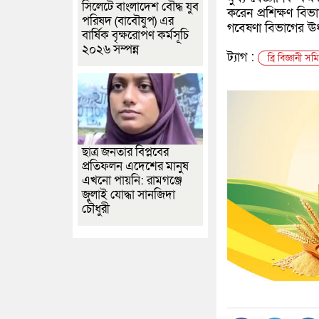
সিলেটে বাংলাদেশ বৌদ্ধ যুব
করেন প্রশিক্ষণ বিভ
পরিষদ (বাবৌযুপ) এর
গবেষণা বিভাগের ঊর্ধ
বার্ষিক বৃক্ষরোপণ কর্মসূচি
২০২৬ সম্পন্ন
ট্যাগ :
ব্রি বিজ্ঞানী 
ছাত্র জনতার বিপ্লবের
প্রতিফলন এদেশের মানুষ
এখনো পায়নি: রামগঞ্জে
জুলাই যোদ্ধা সানজিদা
চৌধুরী