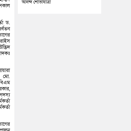
আনন্দ শোভাযাত্রা
 সকাল
্তা ড.
ধ্বতন
ভাগের
 রাইস
দ্ভিদ
পাদকঃ
নোয়ারা
র মো.
এবিএম
রকার,
 সদস্য
মকর্তা
কর্তা
িভাগের
ব পালন