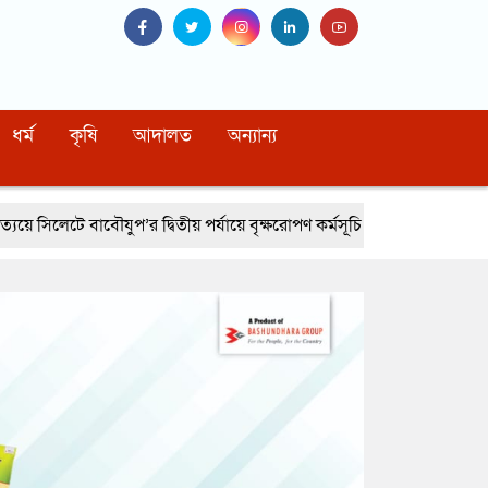
ধর্ম
কৃষি
আদালত
অন্যান্য
’র দ্বিতীয় পর্যায়ে বৃক্ষরোপণ কর্মসূচি সম্পন্ন
নোয়াখালীর বেগমগঞ্জে সিএনজি