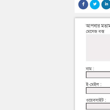
আপনার মতাম
মেসেজ বক্স
নাম :
ই-মেইল :
ওয়েবসাইট :