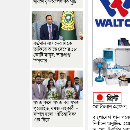
স্মরণে বৃক্ষরোপণ কর্মসূচি
বর্তমান সংসদের দিকে
তাকিয়ে আছে দেশের ১৮
কোটি মানুষ: ভারপ্রাপ্ত
স্পিকার
যমজ কনে, যমজ বর, যমজ
মো.ইমরান হোসেন,
পুরোহিত, যমজ সহকারী –
সম্পন্ন হলো ‘ঐতিহাসিক’
বাংলাদেশ ধান গবেষণা
এক বিয়ে
নির্বাচন অনুষ্ঠিত হ
ড. মো. ইব্রাহিম সভ