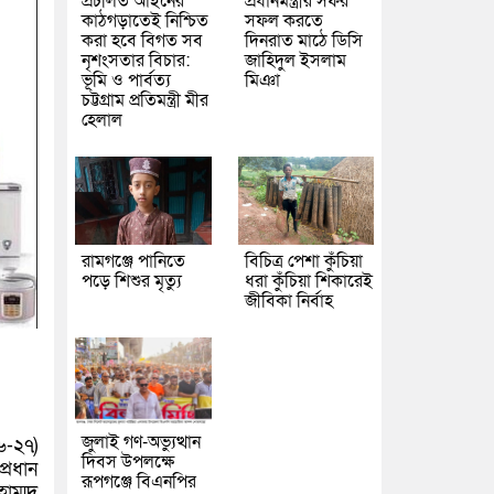
প্রচলিত আইনের
প্রধানমন্ত্রীর সফর
কাঠগড়াতেই নিশ্চিত
সফল করতে
করা হবে বিগত সব
দিনরাত মাঠে ডিসি
নৃশংসতার বিচার:
জাহিদুল ইসলাম
ভূমি ও পার্বত্য
মিঞা
চট্টগ্রাম প্রতিমন্ত্রী মীর
হেলাল
রামগঞ্জে পানিতে
বিচিত্র পেশা কুঁচিয়া
পড়ে শিশুর মৃত্যু
ধরা কুঁচিয়া শিকারেই
জীবিকা নির্বাহ
জুলাই গণ-অভ্যুত্থান
২৬-২৭)
দিবস উপলক্ষে
প্রধান
রূপগঞ্জে বিএনপির
াম্মদ