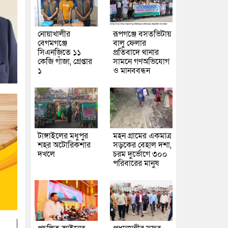
নোয়াখালীর
রূপগঞ্জে বসতভিটায়
বেগমগঞ্জে
বালু ফেলার
সিএনজিতে ১১
প্রতিবাদে থানার
কেজি গাঁজা, গ্রেপ্তার
সামনে গণঅভিযোগ
১
ও মানববন্ধন
টাঙ্গাইলের মধুপুর
মহন গ্রামের একমাত্র
শহর অটোরিকশার
সড়কের বেহাল দশা,
দখলে
চরম দুর্ভোগে ৩০০
পরিবারের মানুষ