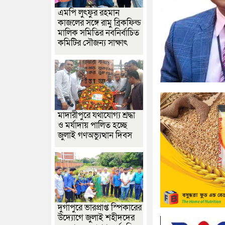
এমপি লুৎফুর রহমান
কাজলের সঙ্গে রামু ব্রিকফিল্ড
মালিক সমিতির নবনির্বাচিত
কমিটির সৌজন্য সাক্ষাৎ
মাদারীপুরে যথাযোগ্য শ্রদ্ধা
ও মর্যাদায় পালিত হচ্ছে
জুলাই গণঅভ্যুত্থান দিবস
দুর্গাপুরে ভারপ্রাপ্ত স্পিকারের
উদ্যোগে জুলাই শহীদদের