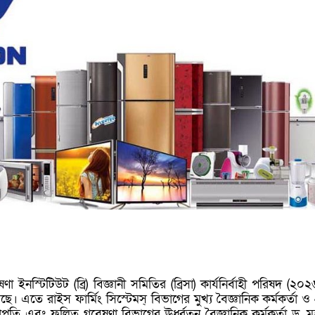
 ইনস্টিটিউট (ব্রি) বিজ্ঞানী সমিতির (ব্রিসা) কার্যনির্বাহী পরিষদ (২০
য়েছে। এতে রাইস ফার্মিং সিস্টেমস্ বিভাগের মুখ্য বৈজ্ঞানিক কর্মকর্তা ও 
াপতি এবং ফলিত গবেষণা বিভাগের ঊর্ধ্বতন বৈজ্ঞানিক কর্মকর্তা ড. মুহ