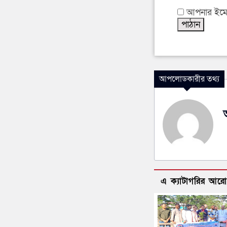
আপনার ইমেইল
আপলোডকারীর তথ্য
এ ক্যাটাগরির আর