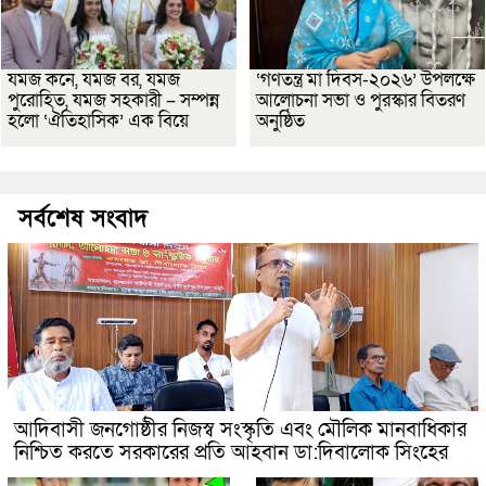
যমজ কনে, যমজ বর, যমজ
‘গণতন্ত্র মা দিবস-২০২৬’ উপলক্ষে
পুরোহিত, যমজ সহকারী – সম্পন্ন
আলোচনা সভা ও পুরস্কার বিতরণ
হলো ‘ঐতিহাসিক’ এক বিয়ে
অনুষ্ঠিত
সর্বশেষ সংবাদ
আদিবাসী জনগোষ্ঠীর নিজস্ব সংস্কৃতি এবং মৌলিক মানবাধিকার
নিশ্চিত করতে সরকারের প্রতি আহবান ডা:দিবালোক সিংহের