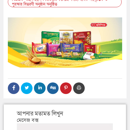
পুরস্কার বিতরণী অনুষ্ঠান অনুষ্ঠিত
আপনার মতামত লিখুন
মেসেজ বক্স