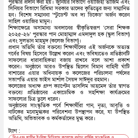
পুরস্কার প্রদান করা হয়। জুনিয়র বিভাগে ওয়াজিহা তাজিম এবং
সিনিয়র বিভাগে রিধিমা সরকার তাদের কৃতিত্বের জন্য সম্মানিত
হন। বিশেষ সম্মাননা ‘স্টুডেন্ট অব দ্য ডিকেড’ অর্জন করেন
সাহিল ওয়াজির মামুন।
শিক্ষাক্ষেত্রে অসামান্য অবদানের স্বীকৃতিস্বরূপ ‘সেরা শিক্ষক
২০২৫-২৬’ পুরস্কার পান মোহাম্মাদ এমদাদুল হক (স্কুল বিভাগ)
এবং সুলতান মাহমুদ (কলেজ বিভাগ)।
প্রধান অতিথি তাঁর বক্তব্যে শিক্ষার্থীদের এই অর্জনকে অত্যন্ত
গর্বের বিষয় হিসেবে উল্লেখ করেন এবং ভবিষ্যতেও প্রতিষ্ঠানটি
সাফল্যের ধারাবাহিকতা বজায় রাখবে বলে আশা প্রকাশ
করেন। অনুষ্ঠানে আরও উপস্থিত ছিলেন বিমান বাহিনী ঘাঁটি
বাশারের এয়ার অধিনায়ক ও কলেজের পরিচালনা পর্ষদের
সভাপতি এয়ার ভাইস মার্শাল সৈয়দ সাঈদুর রহমান।
কলেজের অধ্যক্ষ গ্রুপ ক্যাপ্টেন তাসলিম আহমেদ তাঁর স্বাগত
বক্তব্যে প্রতিষ্ঠানের একাডেমিক ও সহশিক্ষা কার্যক্রমের
সাফল্যের চিত্র তুলে ধরেন।
অনুষ্ঠানের সাংস্কৃতিক পর্বে শিক্ষার্থীরা গান, নৃত্য, আবৃত্তি ও
নাটকের মনোমুগ্ধকর পরিবেশনা উপস্থাপন করে, যা উপস্থিত
অতিথি, অভিভাবক ও কর্মকর্তাদের মুগ্ধ করে।
ট্যাগ :
বিএএফ শাহীন ইংলিশ মিডিয়াম কলেজে বর্ণাঢ্য বার্ষিক সাংস্কৃতিক ও