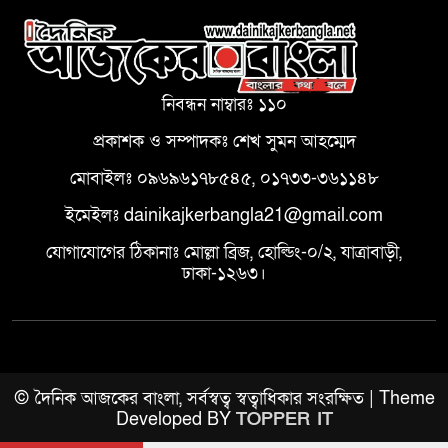
নিবন্ধন নাম্বারঃ ১১০
প্রকাশক ও সম্পাদকঃ শেখ সুমন আহম্মেদ
মোবাইলঃ ০৯৬৯৬১৭৮৫৪৫, ০১৭৩৩-৩৬১১৪৮
ইমেইলঃ dainikajkerbangla21@gmail.com
যোগাযোগের ঠিকানাঃ মোল্লা ব্রিজ, হোল্ডিং-০/২, যাত্রাবাড়ী,
ঢাকা-১২৬৩।
© দৈনিক আজকের বাংলা, সর্বস্বত্ব স্বত্বাধিকার সংরক্ষিত | Theme
Developed BY
TOPPER IT