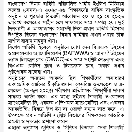
বাংলাদেশ বিমান বাহিনী পরিচালিত শাহীন ইংলিশ মিডিয়াম
কলেজ (সেমস)-এ ২০২৫-২৬ শিক্ষাবর্ষের বার্ষিক সাংস্কৃতিক
অনুষ্ঠান ও পুরস্কার বিতরণী আয়োজন ২০ ও ২১ মে ২০২৬
তারিখে কলেজের শাহীন হলে সাফল্যের সঙ্গে সম্পন্ন হয়। দুই
দিনব্যাপী এ আয়োজনের সমাপনী দিনে প্রধান অতিথি হিসেবে
উপস্থিত ছিলেন বাংলাদেশ বিমান বাহিনীর প্রধান এয়ার চীফ
মার্শাল হাসান মাহমুদ খাঁন।
বিশেষ অতিথি হিসেবে অনুষ্ঠানে যোগ দেন বিএএফ উইমেন
ওয়েলফেয়ার অ্যাসোসিয়েশন (BAFWWA) ও আদার্স’ উইমেন
অ্যান্ড চিলড্রেন ক্লাব (OWCC)-এর সঙ্গে সংশ্লিষ্ট নেতৃবৃন্দ এবং
বিএএফ লেডিস ক্লাব ও চিলড্রেনস ক্লাব, ঢাকার প্রধান
পৃষ্ঠপোষক সালেহা খান।
অনুষ্ঠানের অন্যতম আকর্ষণ ছিল শিক্ষার্থীদের অসাধারণ
একাডেমিক অর্জনের স্বীকৃতি প্রদান। কেমব্রিজ ও-লেভেল ও এ-
লেভেল (মে-জুন ২০২৫) পরীক্ষায় প্রতিষ্ঠানের শিক্ষার্থীরা দারুণ
সাফল্য অর্জন করে। এর মধ্যে দুইজন শিক্ষার্থী ও-লেভেল
ম্যাথেমেটিক্স-ডি, একজন এডিশনাল ম্যাথেমেটিক্স এবং একজন
অ্যাকাউন্টিং বিষয়ে ‘টপ ইন দ্য ওয়ার্ল্ড’ সম্মান লাভ করে। এ
উপলক্ষে প্রধান অতিথি সংশ্লিষ্ট বিভাগের শিক্ষকদের আন্তরিক
প্রচেষ্টা ও দক্ষতার প্রশংসা করেন।
এছাড়া অনুষ্ঠানে জুনিয়র ও সিনিয়র বিভাগে ‘সেরা শিক্ষার্থী’