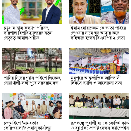
চট্টগ্রাম ছাত্র কল্যাণ পরিষদ,
ইমাম মোয়াজ্জেম কে ভাতা পাইয়ে
বরিশাল বিশ্ববিদ্যালয়ের নতুন
দেওয়ার নামে ঘুষ আদায় করে
নেতৃত্বে কামাল-শরীফ
বহিষ্কার হলেন বিএনপির ২ নেতা
পানির নিচের গ্যাস পাইপে লিকেজ,
মধুপুরে আন্তর্জাতিক আদিবাসী
নোয়াখালী-লক্ষ্মীপুরে সরবরাহ বন্ধ
দিবসে র‍্যালি ও আলোচনা সভা
চন্দনাইশে ‘মানবতার
রূপগঞ্জে পূবালী ব্যাংক ক্রেডিট কার্ড
ফেরিওয়ালা’র প্রধান কার্যালয়
ও ব্যাংকিং প্রডাক্ট সেলস ক্যাম্পেইন