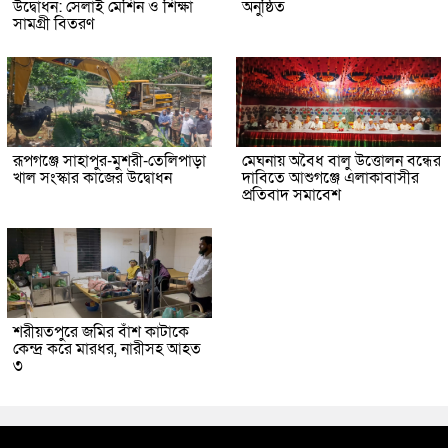
উদ্বোধন: সেলাই মেশিন ও শিক্ষা
অনুষ্ঠিত
সামগ্রী বিতরণ
রূপগঞ্জে সাহাপুর-মুশরী-তেলিপাড়া
মেঘনায় অবৈধ বালু উত্তোলন বন্ধের
খাল সংস্কার কাজের উদ্বোধন
দাবিতে আশুগঞ্জে এলাকাবাসীর
প্রতিবাদ সমাবেশ
শরীয়তপুরে জমির বাঁশ কাটাকে
কেন্দ্র করে মারধর, নারীসহ আহত
৩