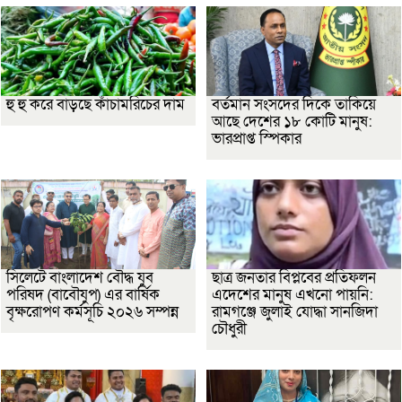
হু হু করে বাড়ছে কাঁচামরিচের দাম
বর্তমান সংসদের দিকে তাকিয়ে
আছে দেশের ১৮ কোটি মানুষ:
ভারপ্রাপ্ত স্পিকার
সিলেটে বাংলাদেশ বৌদ্ধ যুব
ছাত্র জনতার বিপ্লবের প্রতিফলন
পরিষদ (বাবৌযুপ) এর বার্ষিক
এদেশের মানুষ এখনো পায়নি:
বৃক্ষরোপণ কর্মসূচি ২০২৬ সম্পন্ন
রামগঞ্জে জুলাই যোদ্ধা সানজিদা
চৌধুরী