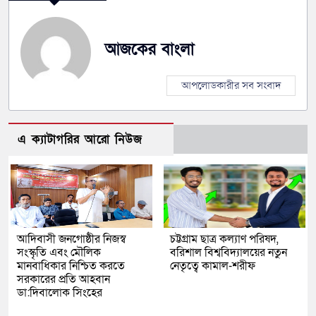
আজকের বাংলা
আপলোডকারীর সব সংবাদ
এ ক্যাটাগরির আরো নিউজ
আদিবাসী জনগোষ্ঠীর নিজস্ব
চট্টগ্রাম ছাত্র কল্যাণ পরিষদ,
সংস্কৃতি এবং মৌলিক
বরিশাল বিশ্ববিদ্যালয়ের নতুন
মানবাধিকার নিশ্চিত করতে
নেতৃত্বে কামাল-শরীফ
সরকারের প্রতি আহবান
ডা:দিবালোক সিংহের