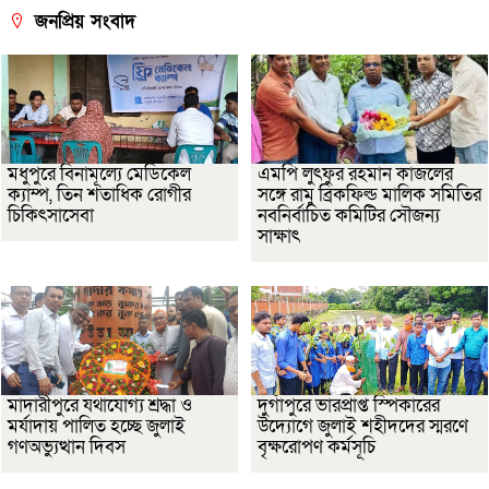
জনপ্রিয় সংবাদ
মধুপুরে বিনামূল্যে মেডিকেল
এমপি লুৎফুর রহমান কাজলের
ক্যাম্প, তিন শতাধিক রোগীর
সঙ্গে রামু ব্রিকফিল্ড মালিক সমিতির
চিকিৎসাসেবা
নবনির্বাচিত কমিটির সৌজন্য
সাক্ষাৎ
মাদারীপুরে যথাযোগ্য শ্রদ্ধা ও
দুর্গাপুরে ভারপ্রাপ্ত স্পিকারের
মর্যাদায় পালিত হচ্ছে জুলাই
উদ্যোগে জুলাই শহীদদের স্মরণে
গণঅভ্যুত্থান দিবস
বৃক্ষরোপণ কর্মসূচি