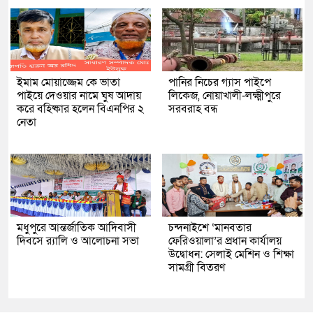
ইমাম মোয়াজ্জেম কে ভাতা
পানির নিচের গ্যাস পাইপে
পাইয়ে দেওয়ার নামে ঘুষ আদায়
লিকেজ, নোয়াখালী-লক্ষ্মীপুরে
করে বহিষ্কার হলেন বিএনপির ২
সরবরাহ বন্ধ
নেতা
মধুপুরে আন্তর্জাতিক আদিবাসী
চন্দনাইশে ‘মানবতার
দিবসে র‍্যালি ও আলোচনা সভা
ফেরিওয়ালা’র প্রধান কার্যালয়
উদ্বোধন: সেলাই মেশিন ও শিক্ষা
সামগ্রী বিতরণ