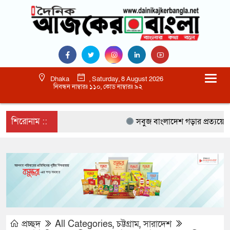
Dhaka
, Saturday, 8 August 2026
নিবন্ধন নাম্বারঃ ১১০, কোড নাম্বারঃ ৯২
শিরোনাম ::
সবুজ বাংলাদেশ গড়ার প্রত্যয়ে সিলেটে ব
প্রচ্ছদ
All Categories
,
চট্টগ্রাম
,
সারাদেশ