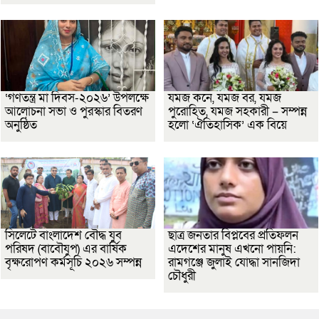
‘গণতন্ত্র মা দিবস-২০২৬’ উপলক্ষে
যমজ কনে, যমজ বর, যমজ
আলোচনা সভা ও পুরস্কার বিতরণ
পুরোহিত, যমজ সহকারী – সম্পন্ন
অনুষ্ঠিত
হলো ‘ঐতিহাসিক’ এক বিয়ে
সিলেটে বাংলাদেশ বৌদ্ধ যুব
ছাত্র জনতার বিপ্লবের প্রতিফলন
পরিষদ (বাবৌযুপ) এর বার্ষিক
এদেশের মানুষ এখনো পায়নি:
বৃক্ষরোপণ কর্মসূচি ২০২৬ সম্পন্ন
রামগঞ্জে জুলাই যোদ্ধা সানজিদা
চৌধুরী