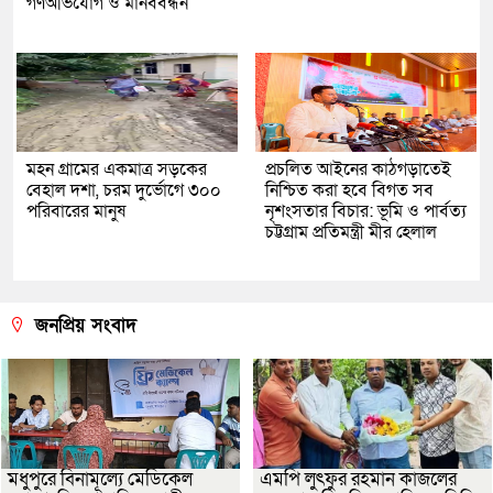
গণঅভিযোগ ও মানববন্ধন
মহন গ্রামের একমাত্র সড়কের
প্রচলিত আইনের কাঠগড়াতেই
বেহাল দশা, চরম দুর্ভোগে ৩০০
নিশ্চিত করা হবে বিগত সব
পরিবারের মানুষ
নৃশংসতার বিচার: ভূমি ও পার্বত্য
চট্টগ্রাম প্রতিমন্ত্রী মীর হেলাল
জনপ্রিয় সংবাদ
মধুপুরে বিনামূল্যে মেডিকেল
এমপি লুৎফুর রহমান কাজলের