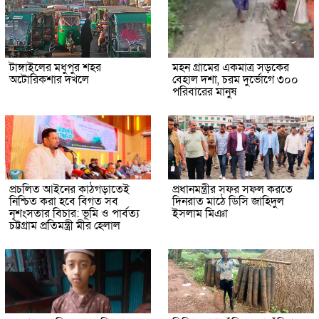
টাঙ্গাইলের মধুপুর শহর
মহন গ্রামের একমাত্র সড়কের
অটোরিকশার দখলে
বেহাল দশা, চরম দুর্ভোগে ৩০০
পরিবারের মানুষ
প্রচলিত আইনের কাঠগড়াতেই
প্রধানমন্ত্রীর সফর সফল করতে
নিশ্চিত করা হবে বিগত সব
দিনরাত মাঠে ডিসি জাহিদুল
নৃশংসতার বিচার: ভূমি ও পার্বত্য
ইসলাম মিঞা
চট্টগ্রাম প্রতিমন্ত্রী মীর হেলাল