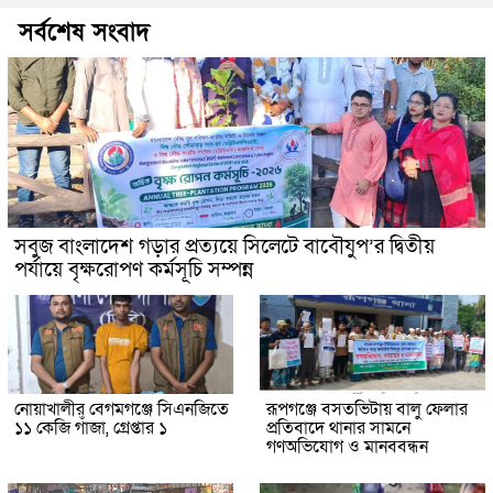
সর্বশেষ সংবাদ
সবুজ বাংলাদেশ গড়ার প্রত্যয়ে সিলেটে বাবৌযুপ’র দ্বিতীয়
পর্যায়ে বৃক্ষরোপণ কর্মসূচি সম্পন্ন
নোয়াখালীর বেগমগঞ্জে সিএনজিতে
রূপগঞ্জে বসতভিটায় বালু ফেলার
১১ কেজি গাঁজা, গ্রেপ্তার ১
প্রতিবাদে থানার সামনে
গণঅভিযোগ ও মানববন্ধন