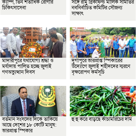
ক্যাম্প, তিন শতাধিক রোগীর
সঙ্গে রামু ব্রিকফিল্ড মালিক সমিতির
চিকিৎসাসেবা
নবনির্বাচিত কমিটির সৌজন্য
সাক্ষাৎ
মাদারীপুরে যথাযোগ্য শ্রদ্ধা ও
দুর্গাপুরে ভারপ্রাপ্ত স্পিকারের
মর্যাদায় পালিত হচ্ছে জুলাই
উদ্যোগে জুলাই শহীদদের স্মরণে
গণঅভ্যুত্থান দিবস
বৃক্ষরোপণ কর্মসূচি
বর্তমান সংসদের দিকে তাকিয়ে
হু হু করে বাড়ছে কাঁচামরিচের দাম
আছে দেশের ১৮ কোটি মানুষ:
ভারপ্রাপ্ত স্পিকার