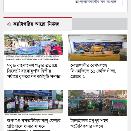
আপলোডকারীর সব সংবাদ
এ ক্যাটাগরির আরো নিউজ
সবুজ বাংলাদেশ গড়ার প্রত্যয়ে
নোয়াখালীর বেগমগঞ্জে
সিলেটে বাবৌযুপ’র দ্বিতীয়
সিএনজিতে ১১ কেজি গাঁজা,
পর্যায়ে বৃক্ষরোপণ কর্মসূচি সম্পন্ন
গ্রেপ্তার ১
রূপগঞ্জে বসতভিটায় বালু ফেলার
টাঙ্গাইলের মধুপুর শহর
প্রতিবাদে থানার সামনে
অটোরিকশার দখলে