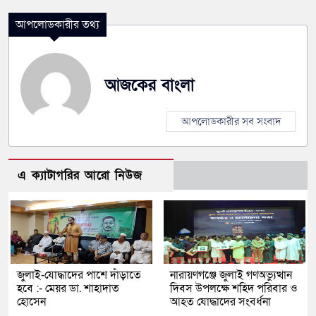
আপলোডকারীর তথ্য
আজকের বাংলা
আপলোডকারীর সব সংবাদ
এ ক্যাটাগরির আরো নিউজ
জুলাই-যোদ্ধাদের পাশে দাঁড়াতে
নারায়ণগঞ্জে জুলাই গণঅভ্যুত্থান
হবে :- মেয়র ডা. শাহাদাত
দিবস উপলক্ষে শহিদ পরিবার ও
হোসেন
আহত যোদ্ধাদের সংবর্ধনা