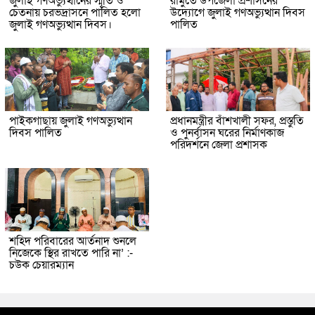
জুলাই গণঅভ্যুত্থানের স্মৃতি ও
রামুতে উপজেলা প্রশাসনের
চেতনায় চরভদ্রাসনে পালিত হলো
উদ্যোগে জুলাই গণঅভ্যুত্থান দিবস
জুলাই গণঅভ্যুত্থান দিবস।
পালিত
পাইকগাছায় জুলাই গণঅভ্যুত্থান
প্রধানমন্ত্রীর বাঁশখালী সফর, প্রস্তুতি
দিবস পালিত
ও পুনর্বাসন ঘরের নির্মাণকাজ
পরিদর্শনে জেলা প্রশাসক
শহিদ পরিবারের আর্তনাদ শুনলে
নিজেকে স্থির রাখতে পারি না’ :-
চউক চেয়ারম্যান