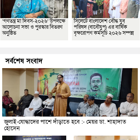
‘গণতন্ত্র মা দিবস-২০২৬’ উপলক্ষে
সিলেটে বাংলাদেশ বৌদ্ধ যুব
আলোচনা সভা ও পুরস্কার বিতরণ
পরিষদ (বাবৌযুপ) এর বার্ষিক
অনুষ্ঠিত
বৃক্ষরোপণ কর্মসূচি ২০২৬ সম্পন্ন
সর্বশেষ সংবাদ
জুলাই-যোদ্ধাদের পাশে দাঁড়াতে হবে :- মেয়র ডা. শাহাদাত
হোসেন