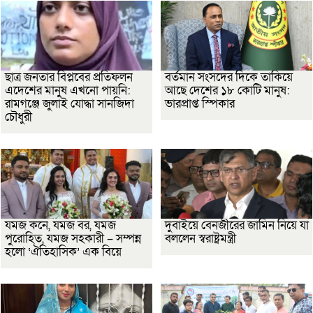
ছাত্র জনতার বিপ্লবের প্রতিফলন
বর্তমান সংসদের দিকে তাকিয়ে
এদেশের মানুষ এখনো পায়নি:
আছে দেশের ১৮ কোটি মানুষ:
রামগঞ্জে জুলাই যোদ্ধা সানজিদা
ভারপ্রাপ্ত স্পিকার
চৌধুরী
যমজ কনে, যমজ বর, যমজ
দুবাইয়ে বেনজীরের জামিন নিয়ে যা
পুরোহিত, যমজ সহকারী – সম্পন্ন
বললেন স্বরাষ্ট্রমন্ত্রী
হলো ‘ঐতিহাসিক’ এক বিয়ে