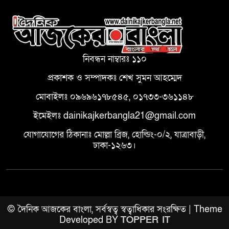
নিবন্ধন নাম্বারঃ ১১০
প্রকাশক ও সম্পাদকঃ শেখ সুমন আহম্মেদ
মোবাইলঃ ০৯৬৯৬১৭৮৫৪৫, ০১৭৩৩-৩৬১১৪৮
ইমেইলঃ dainikajkerbangla21@gmail.com
যোগাযোগের ঠিকানাঃ মোল্লা ব্রিজ, হোল্ডিং-০/২, যাত্রাবাড়ী,
ঢাকা-১২৬৩।
© দৈনিক আজকের বাংলা, সর্বস্বত্ব স্বত্বাধিকার সংরক্ষিত | Theme
Developed BY
TOPPER IT