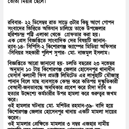
তোতা মিয়ার ছেলে।
রবিবার- ২২ ডিসেম্বর রাত সাড়ে ৩টার কিছু আগে গোপন
সংবাদের ভিত্তিতে অভিযান চালিয়ে তাকে উপজেলার
হরিশচন্দ্র পট্টি এলাকা থেকে গ্রেফতার করা হয়।
এক প্রেস বিজ্ঞপ্তিতে সাংবাদিক দের বিষয়টি জানান-
র‌্যাব-১৪- সিপিসি-২ কিশোরগঞ্জ ক্যাম্পের মিডিয়া অফিসার
-সিনিয়র সহকারী পুলিশ সুপার- মো. নাজমুল ইসলাম।
বিজ্ঞপ্তিতে আরো জানানো হয়- চলতি বছরের ২৩ নভেম্বর
অনুমান ১০ টায় কিশোরগঞ্জ জেলার হোসেনপুর থানাধীন
মেসার্স কল্যানী ফিস প্রডাক্ট লিমিটেড এর লাখুহাটি মৌজাস্থ
পানান বিলে মাছ ব্যবসাকে কেন্দ্র করে কতিপয় দুস্কৃতিকারী
বেআনী-জনতাবদ্ধে অনধিকার প্রবেশ করে চাঁদা দাবি ও
হত্যার উদ্দেশ্যে কর্মচারীর উপর হামলা করে গুরুত্বর জখম
করে।
ওই হামলার ঘটনায় মো. মশিউর রহমান-৩৯- বাদি হয়ে
কিশোরগঞ্জ জেলার হোসেনপুর থানায় একটি মামলা দায়ের
করেন।
ওই মামলার প্রেক্ষিতে মামলার ৩ নম্বর এজহার নামীয়