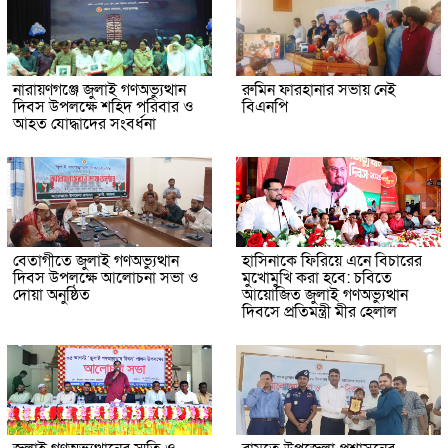
নারায়ণগঞ্জে জুলাই গণঅভ্যুত্থান
রুমিন ফারহানার সভায় নেই
দিবস উপলক্ষে শহিদ পরিবার ও
বিএনপি
আহত যোদ্ধাদের সংবর্ধনা
বেতাগীতে জুলাই গণঅভ্যুত্থান
হাসিনাকে ফিরিয়ে এনে বিচারের
দিবস উপলক্ষে আলোচনা সভা ও
মুখোমুখি করা হবে: চবিতে
দোয়া অনুষ্ঠিত
আয়োজিত জুলাই গণঅভ্যুত্থান
দিবসে প্রতিমন্ত্রী মীর হেলাল