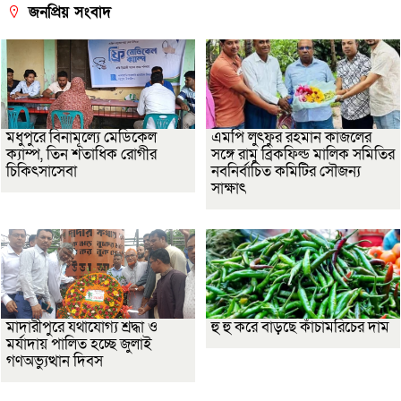
জনপ্রিয় সংবাদ
মধুপুরে বিনামূল্যে মেডিকেল
এমপি লুৎফুর রহমান কাজলের
ক্যাম্প, তিন শতাধিক রোগীর
সঙ্গে রামু ব্রিকফিল্ড মালিক সমিতির
চিকিৎসাসেবা
নবনির্বাচিত কমিটির সৌজন্য
সাক্ষাৎ
মাদারীপুরে যথাযোগ্য শ্রদ্ধা ও
হু হু করে বাড়ছে কাঁচামরিচের দাম
মর্যাদায় পালিত হচ্ছে জুলাই
গণঅভ্যুত্থান দিবস