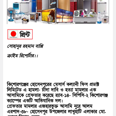
সোহানুর রহমান বাপ্পি
ক্রাইম রিপোর্টার।।
কিশোরগঞ্জের হোসেনপুরের মেসার্স কল্যানী ফিস প্রডাক্ট
লিমিটেড এ হামলা- চাঁদা দাবি ও হত্যা মামলার এক
আসামিকে গ্রেফতার করেছে র‌্যাব-১৪- সিপিসি-২ কিশোরগঞ্জ
ক্যাম্পের একটি আভিযানিক দল।
গ্রেফতার মামলার এজহারভূক্ত আসামি নুরে আলম
এরশাদ-৩৮- হোসেনপুর উপজেলার লাখুহাটি এলাকার মো.