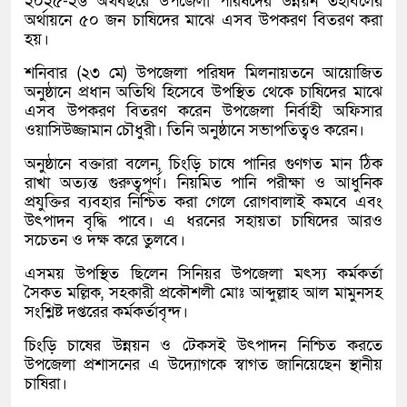
২০২৫-২৬ অর্থবছরে উপজেলা পরিষদের উন্নয়ন তহবিলের
অর্থায়নে ৫০ জন চাষিদের মাঝে এসব উপকরণ বিতরণ করা
হয়।
শনিবার (২৩ মে) উপজেলা পরিষদ মিলনায়তনে আয়োজিত
অনুষ্ঠানে প্রধান অতিথি হিসেবে উপস্থিত থেকে চাষিদের মাঝে
এসব উপকরণ বিতরণ করেন উপজেলা নির্বাহী অফিসার
ওয়াসিউজ্জামান চৌধুরী। তিনি অনুষ্ঠানে সভাপতিত্বও করেন।
অনুষ্ঠানে বক্তারা বলেন, চিংড়ি চাষে পানির গুণগত মান ঠিক
রাখা অত্যন্ত গুরুত্বপূর্ণ। নিয়মিত পানি পরীক্ষা ও আধুনিক
প্রযুক্তির ব্যবহার নিশ্চিত করা গেলে রোগবালাই কমবে এবং
উৎপাদন বৃদ্ধি পাবে। এ ধরনের সহায়তা চাষিদের আরও
সচেতন ও দক্ষ করে তুলবে।
এসময় উপস্থিত ছিলেন সিনিয়র উপজেলা মৎস্য কর্মকর্তা
সৈকত মল্লিক, সহকারী প্রকৌশলী মোঃ আব্দুল্লাহ আল মামুনসহ
সংশ্লিষ্ট দপ্তরের কর্মকর্তাবৃন্দ।
চিংড়ি চাষের উন্নয়ন ও টেকসই উৎপাদন নিশ্চিত করতে
উপজেলা প্রশাসনের এ উদ্যোগকে স্বাগত জানিয়েছেন স্থানীয়
চাষিরা।