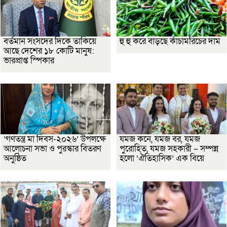
বর্তমান সংসদের দিকে তাকিয়ে
হু হু করে বাড়ছে কাঁচামরিচের দাম
আছে দেশের ১৮ কোটি মানুষ:
ভারপ্রাপ্ত স্পিকার
‘গণতন্ত্র মা দিবস-২০২৬’ উপলক্ষে
যমজ কনে, যমজ বর, যমজ
আলোচনা সভা ও পুরস্কার বিতরণ
পুরোহিত, যমজ সহকারী – সম্পন্ন
অনুষ্ঠিত
হলো ‘ঐতিহাসিক’ এক বিয়ে