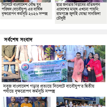
সিলেটে বাংলাদেশ বৌদ্ধ যুব
ছাত্র জনতার বিপ্লবের প্রতিফলন
পরিষদ (বাবৌযুপ) এর বার্ষিক
এদেশের মানুষ এখনো পায়নি:
বৃক্ষরোপণ কর্মসূচি ২০২৬ সম্পন্ন
রামগঞ্জে জুলাই যোদ্ধা সানজিদা
চৌধুরী
সর্বশেষ সংবাদ
সবুজ বাংলাদেশ গড়ার প্রত্যয়ে সিলেটে বাবৌযুপ’র দ্বিতীয়
পর্যায়ে বৃক্ষরোপণ কর্মসূচি সম্পন্ন