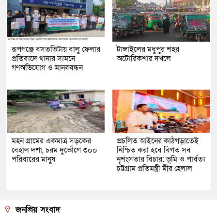
রূপগঞ্জে বসতভিটায় বালু ফেলার
টাঙ্গাইলের মধুপুর শহর
প্রতিবাদে থানার সামনে
অটোরিকশার দখলে
গণঅভিযোগ ও মানববন্ধন
মহন গ্রামের একমাত্র সড়কের
প্রচলিত আইনের কাঠগড়াতেই
বেহাল দশা, চরম দুর্ভোগে ৩০০
নিশ্চিত করা হবে বিগত সব
পরিবারের মানুষ
নৃশংসতার বিচার: ভূমি ও পার্বত্য
চট্টগ্রাম প্রতিমন্ত্রী মীর হেলাল
জনপ্রিয় সংবাদ