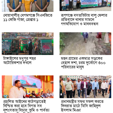
নোয়াখালীর বেগমগঞ্জে সিএনজিতে
রূপগঞ্জে বসতভিটায় বালু ফেলার
১১ কেজি গাঁজা, গ্রেপ্তার ১
প্রতিবাদে থানার সামনে
গণঅভিযোগ ও মানববন্ধন
টাঙ্গাইলের মধুপুর শহর
মহন গ্রামের একমাত্র সড়কের
অটোরিকশার দখলে
বেহাল দশা, চরম দুর্ভোগে ৩০০
পরিবারের মানুষ
প্রচলিত আইনের কাঠগড়াতেই
প্রধানমন্ত্রীর সফর সফল করতে
নিশ্চিত করা হবে বিগত সব
দিনরাত মাঠে ডিসি জাহিদুল
নৃশংসতার বিচার: ভূমি ও পার্বত্য
ইসলাম মিঞা