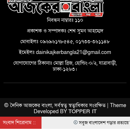
নিবন্ধন নাম্বারঃ ১১০
প্রকাশক ও সম্পাদকঃ শেখ সুমন আহম্মেদ
মোবাইলঃ ০৯৬৯৬১৭৮৫৪৫, ০১৭৩৩-৩৬১১৪৮
ইমেইলঃ dainikajkerbangla21@gmail.com
যোগাযোগের ঠিকানাঃ মোল্লা ব্রিজ, হোল্ডিং-০/২, যাত্রাবাড়ী,
ঢাকা-১২৬৩।
© দৈনিক আজকের বাংলা, সর্বস্বত্ব স্বত্বাধিকার সংরক্ষিত | Theme
Developed BY
TOPPER IT
সংবাদ শিরোনাম ::
সবুজ বাংলাদেশ গড়ার প্রত্যয়ে সিলেটে 