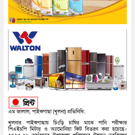
এম জালাল, পাইকগাছা (খুলনা) প্রতিনিধি:
খুলনার পাইকগাছায় চিংড়ি চাষির মাঝে পানি পরীক্ষার
পিএইচপি মিটার ও অ্যামোনিয়া কিট বিতরণ করা হয়েছে।