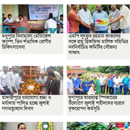
মধুপুরে বিনামূল্যে মেডিকেল
এমপি লুৎফুর রহমান কাজলের
ক্যাম্প, তিন শতাধিক রোগীর
সঙ্গে রামু ব্রিকফিল্ড মালিক সমিতির
চিকিৎসাসেবা
নবনির্বাচিত কমিটির সৌজন্য
সাক্ষাৎ
মাদারীপুরে যথাযোগ্য শ্রদ্ধা ও
দুর্গাপুরে ভারপ্রাপ্ত স্পিকারের
মর্যাদায় পালিত হচ্ছে জুলাই
উদ্যোগে জুলাই শহীদদের স্মরণে
গণঅভ্যুত্থান দিবস
বৃক্ষরোপণ কর্মসূচি