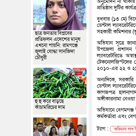
অনুমোদন না থাকায় 
প্রতিষ্ঠান দুটির কার
বুধবার (১৩ মে) বি
ডেন্টাল ল্যাবরেটর
সহকারী কমিশনার (ভূম
ছাত্র জনতার বিপ্লবের
প্রতিফলন এদেশের মানুষ
অভিযান সূত্রে জা
এখনো পায়নি: রামগঞ্জে
উপজেলা প্রশাসন 
জুলাই যোদ্ধা সানজিদা
ল্যাবরেটরিতে অস্ব
চৌধুরী
টেকনোলজিস্টদের প
২০১০-এর ২২ ও ২৯ 
অন্যদিকে, সরকারি 
ডেন্টাল ল্যাবরেটর
কাগজপত্র হালনাগা
অঙ্গীকারনামা নেওয়া 
হু হু করে বাড়ছে
কাঁচামরিচের দাম
অভিযানে বেগমগঞ্জ উ
কর্মকর্তারা এবং ব
ট্যাগ :
জরিমানা লাখ 