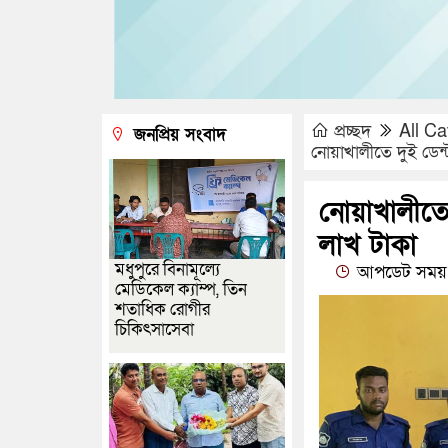
প্রচ্ছদ
All Ca
জনপ্রিয় সংবাদ
নোয়াখালীতে দুই ডেন্ট
নোয়াখালীতে দ
লাখ টাকা
মধুপুরে বিনামূল্যে
আপডেট সময় 
মেডিকেল ক্যাম্প, তিন
শতাধিক রোগীর
চিকিৎসাসেবা