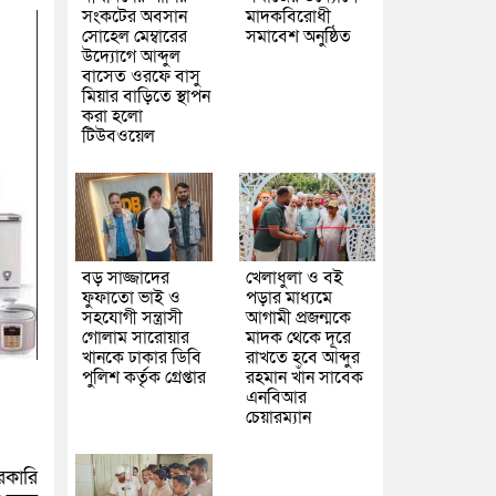
সংকটের অবসান
মাদকবিরোধী
সোহেল মেম্বারের
সমাবেশ অনুষ্ঠিত
উদ্যোগে আব্দুল
বাসেত ওরফে বাসু
মিয়ার বাড়িতে স্থাপন
করা হলো
টিউবওয়েল
বড় সাজ্জাদের
খেলাধুলা ও বই
ফুফাতো ভাই ও
পড়ার মাধ্যমে
সহযোগী সন্ত্রাসী
আগামী প্রজন্মকে
গোলাম সারোয়ার
মাদক থেকে দূরে
খানকে ঢাকার ডিবি
রাখতে হবে আব্দুর
পুলিশ কর্তৃক গ্রেপ্তার
রহমান খাঁন সাবেক
এনবিআর
চেয়ারম্যান
রকারি