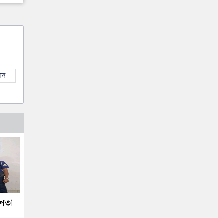
াদ
নেতা