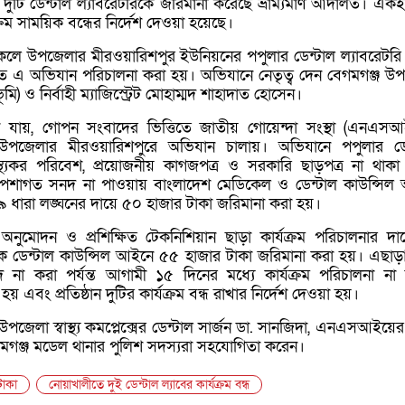
দুটি ডেন্টাল ল্যাবরেটরিকে জরিমানা করেছে ভ্রাম্যমাণ আদালত। একই 
্যক্রম সাময়িক বন্ধের নির্দেশ দেওয়া হয়েছে।
কেলে উপজেলার মীরওয়ারিশপুর ইউনিয়নের পপুলার ডেন্টাল ল্যাবরেটরি
িতে এ অভিযান পরিচালনা করা হয়। অভিযানে নেতৃত্ব দেন বেগমগঞ্জ উ
ি) ও নির্বাহী ম্যাজিস্ট্রেট মোহাম্মদ শাহাদাত হোসেন।
না যায়, গোপন সংবাদের ভিত্তিতে জাতীয় গোয়েন্দা সংস্থা (এনএস
উপজেলার মীরওয়ারিশপুরে অভিযান চালায়। অভিযানে পপুলার ডে
াস্থ্যকর পরিবেশ, প্রয়োজনীয় কাগজপত্র ও সরকারি ছাড়পত্র না থাক
েশাগত সনদ না পাওয়ায় বাংলাদেশ মেডিকেল ও ডেন্টাল কাউন্সিল
ধারা লঙ্ঘনের দায়ে ৫০ হাজার টাকা জরিমানা করা হয়।
অনুমোদন ও প্রশিক্ষিত টেকনিশিয়ান ছাড়া কার্যক্রম পরিচালনার দা
িকে ডেন্টাল কাউন্সিল আইনে ৫৫ হাজার টাকা জরিমানা করা হয়। এছাড়
দ না করা পর্যন্ত আগামী ১৫ দিনের মধ্যে কার্যক্রম পরিচালনা না
হয় এবং প্রতিষ্ঠান দুটির কার্যক্রম বন্ধ রাখার নির্দেশ দেওয়া হয়।
পজেলা স্বাস্থ্য কমপ্লেক্সের ডেন্টাল সার্জন ডা. সানজিদা, এনএসআইয়ের 
েগমগঞ্জ মডেল থানার পুলিশ সদস্যরা সহযোগিতা করেন।
টাকা
নোয়াখালীতে দুই ডেন্টাল ল্যাবের কার্যক্রম বন্ধ