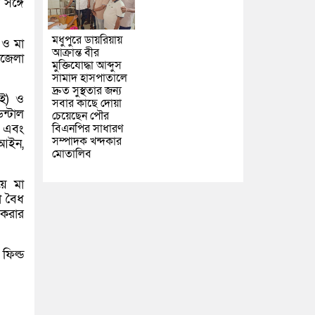
সঙ্গে
মধুপুরে ডায়রিয়ায়
 ও মা
আক্রান্ত বীর
পজেলা
মুক্তিযোদ্ধা আব্দুস
সামাদ হাসপাতালে
দ্রুত সুস্থতার জন্য
আই) ও
সবার কাছে দোয়া
ন্টাল
চেয়েছেন পৌর
া এবং
বিএনপির সাধারণ
সম্পাদক খন্দকার
 আইন,
মোতালিব
য়ে মা
া বৈধ
 করার
ফিল্ড