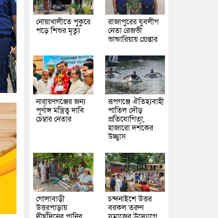
নোয়াখালীতে পুকুরে
রাজাপুরের যুবলীগ
পড়ে শিশুর মৃত্যু
নেতা রেজভী
ভান্ডারিয়ায় গ্রেপ্তার
নারায়ণগঞ্জের জন্য
রূপগঞ্জে ঐতিহ্যবাহী
পূর্ণাঙ্গ মন্ত্রিত্ব দাবি
পাতিল দৌড়
চেম্বার নেতার
প্রতিযোগিতা,
হাজারো দর্শকের
উচ্ছ্বাস
গোলাবাড়ী
চন্দনাইশে উত্তর
উত্তরপাড়ায়
বরকল তরুণ
দীর্ঘদিনের পানির
সমাজের উদ্যোগে