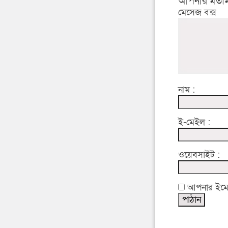
আপনার মতাম
মেসেজ বক্স
নাম :
ই-মেইল :
ওয়েবসাইট :
আপনার ইমেইল