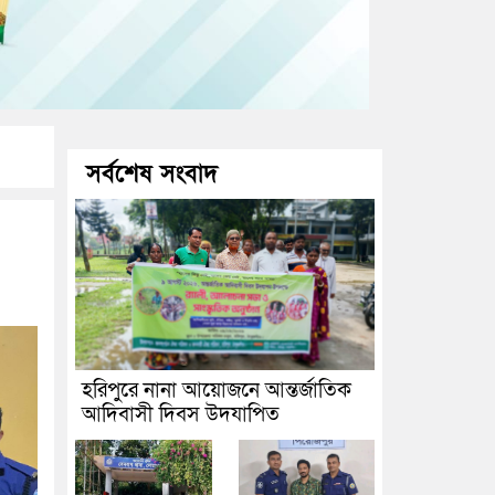
সর্বশেষ সংবাদ
হরিপুরে নানা আয়োজনে আন্তর্জাতিক
আদিবাসী দিবস উদযাপিত