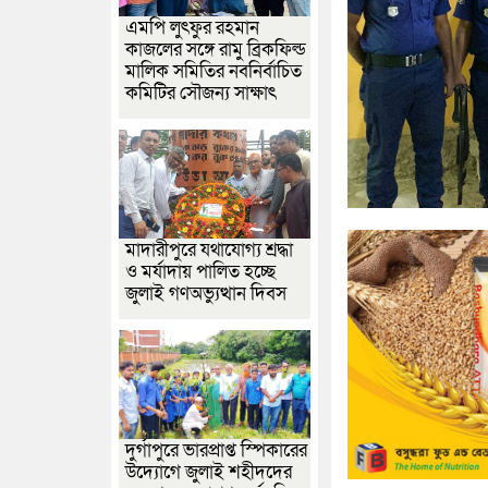
এমপি লুৎফুর রহমান
কাজলের সঙ্গে রামু ব্রিকফিল্ড
মালিক সমিতির নবনির্বাচিত
কমিটির সৌজন্য সাক্ষাৎ
মাদারীপুরে যথাযোগ্য শ্রদ্ধা
ও মর্যাদায় পালিত হচ্ছে
জুলাই গণঅভ্যুত্থান দিবস
দুর্গাপুরে ভারপ্রাপ্ত স্পিকারের
উদ্যোগে জুলাই শহীদদের