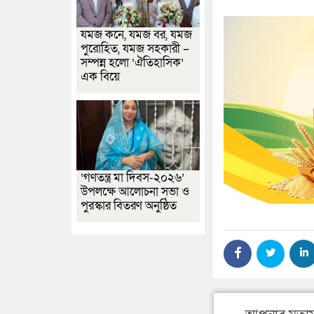
যমজ কনে, যমজ বর, যমজ
পুরোহিত, যমজ সহকারী –
সম্পন্ন হলো ‘ঐতিহাসিক’
এক বিয়ে
‘গণতন্ত্র মা দিবস-২০২৬’
উপলক্ষে আলোচনা সভা ও
পুরস্কার বিতরণ অনুষ্ঠিত