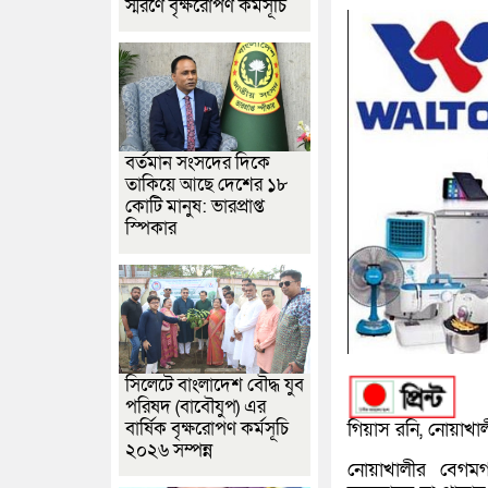
স্মরণে বৃক্ষরোপণ কর্মসূচি
বর্তমান সংসদের দিকে
তাকিয়ে আছে দেশের ১৮
কোটি মানুষ: ভারপ্রাপ্ত
স্পিকার
সিলেটে বাংলাদেশ বৌদ্ধ যুব
পরিষদ (বাবৌযুপ) এর
বার্ষিক বৃক্ষরোপণ কর্মসূচি
গিয়াস রনি, নোয়াখালী
২০২৬ সম্পন্ন
নোয়াখালীর বেগমগঞ