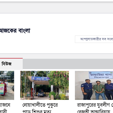
আজকের বাংলা
আপলোডকারীর সব সংব
ো নিউজ
য়োজনে
নোয়াখালীতে পুকুরে
রাজাপুরের যুবলীগ 
বাসী
পড়ে শিশুর মৃত্যু
রেজভী ভান্ডারিয়ায়