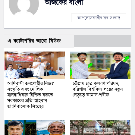
আজকের বাংলা
আপলোডকারীর সব সংবাদ
এ ক্যাটাগরির আরো নিউজ
আদিবাসী জনগোষ্ঠীর নিজস্ব
চট্টগ্রাম ছাত্র কল্যাণ পরিষদ,
সংস্কৃতি এবং মৌলিক
বরিশাল বিশ্ববিদ্যালয়ের নতুন
মানবাধিকার নিশ্চিত করতে
নেতৃত্বে কামাল-শরীফ
সরকারের প্রতি আহবান
ডা:দিবালোক সিংহের