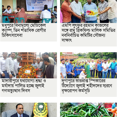
মধুপুরে বিনামূল্যে মেডিকেল
এমপি লুৎফুর রহমান কাজলের
ক্যাম্প, তিন শতাধিক রোগীর
সঙ্গে রামু ব্রিকফিল্ড মালিক সমিতির
চিকিৎসাসেবা
নবনির্বাচিত কমিটির সৌজন্য
সাক্ষাৎ
মাদারীপুরে যথাযোগ্য শ্রদ্ধা ও
দুর্গাপুরে ভারপ্রাপ্ত স্পিকারের
মর্যাদায় পালিত হচ্ছে জুলাই
উদ্যোগে জুলাই শহীদদের স্মরণে
গণঅভ্যুত্থান দিবস
বৃক্ষরোপণ কর্মসূচি