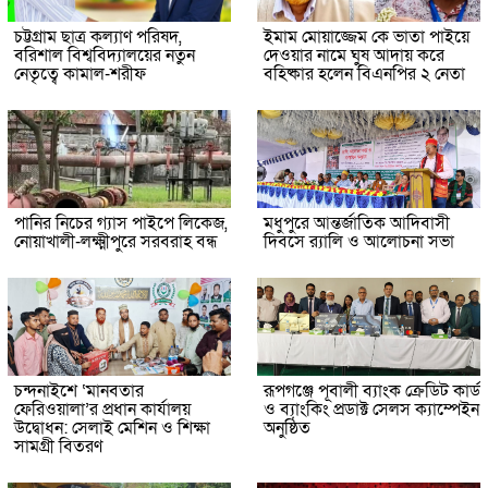
চট্টগ্রাম ছাত্র কল্যাণ পরিষদ,
ইমাম মোয়াজ্জেম কে ভাতা পাইয়ে
বরিশাল বিশ্ববিদ্যালয়ের নতুন
দেওয়ার নামে ঘুষ আদায় করে
নেতৃত্বে কামাল-শরীফ
বহিষ্কার হলেন বিএনপির ২ নেতা
পানির নিচের গ্যাস পাইপে লিকেজ,
মধুপুরে আন্তর্জাতিক আদিবাসী
নোয়াখালী-লক্ষ্মীপুরে সরবরাহ বন্ধ
দিবসে র‍্যালি ও আলোচনা সভা
চন্দনাইশে ‘মানবতার
রূপগঞ্জে পূবালী ব্যাংক ক্রেডিট কার্ড
ফেরিওয়ালা’র প্রধান কার্যালয়
ও ব্যাংকিং প্রডাক্ট সেলস ক্যাম্পেইন
উদ্বোধন: সেলাই মেশিন ও শিক্ষা
অনুষ্ঠিত
সামগ্রী বিতরণ