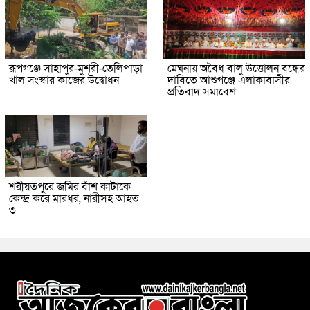
রূপগঞ্জে সাহাপুর-মুশরী-তেলিপাড়া
মেঘনায় অবৈধ বালু উত্তোলন বন্ধের
খাল সংস্কার কাজের উদ্বোধন
দাবিতে আশুগঞ্জে এলাকাবাসীর
প্রতিবাদ সমাবেশ
শরীয়তপুরে জমির বাঁশ কাটাকে
কেন্দ্র করে মারধর, নারীসহ আহত
৩