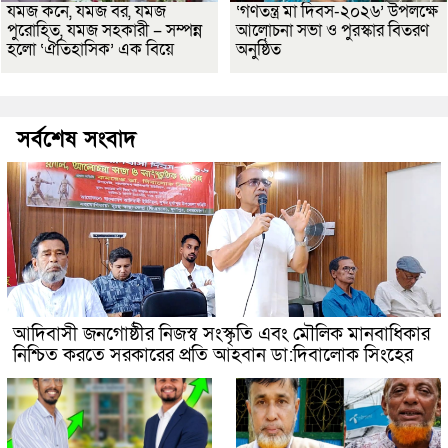
যমজ কনে, যমজ বর, যমজ
‘গণতন্ত্র মা দিবস-২০২৬’ উপলক্ষে
পুরোহিত, যমজ সহকারী – সম্পন্ন
আলোচনা সভা ও পুরস্কার বিতরণ
হলো ‘ঐতিহাসিক’ এক বিয়ে
অনুষ্ঠিত
সর্বশেষ সংবাদ
আদিবাসী জনগোষ্ঠীর নিজস্ব সংস্কৃতি এবং মৌলিক মানবাধিকার
নিশ্চিত করতে সরকারের প্রতি আহবান ডা:দিবালোক সিংহের