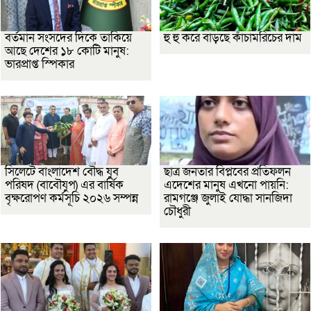
বর্তমান সংসদের দিকে তাকিয়ে
হু হু করে বাড়ছে কাঁচামরিচের দাম
আছে দেশের ১৮ কোটি মানুষ:
ভারপ্রাপ্ত স্পিকার
সিলেটে বাংলাদেশ বৌদ্ধ যুব
ছাত্র জনতার বিপ্লবের প্রতিফলন
পরিষদ (বাবৌযুপ) এর বার্ষিক
এদেশের মানুষ এখনো পায়নি:
বৃক্ষরোপণ কর্মসূচি ২০২৬ সম্পন্ন
রামগঞ্জে জুলাই যোদ্ধা সানজিদা
চৌধুরী