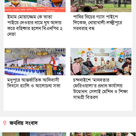
ইমাম মোয়াজ্জেম কে ভাতা
পানির নিচের গ্যাস পাইপে
পাইয়ে দেওয়ার নামে ঘুষ আদায়
লিকেজ, নোয়াখালী-লক্ষ্মীপুরে
করে বহিষ্কার হলেন বিএনপির ২
সরবরাহ বন্ধ
নেতা
মধুপুরে আন্তর্জাতিক আদিবাসী
চন্দনাইশে ‘মানবতার
দিবসে র‍্যালি ও আলোচনা সভা
ফেরিওয়ালা’র প্রধান কার্যালয়
উদ্বোধন: সেলাই মেশিন ও শিক্ষা
সামগ্রী বিতরণ
জনপ্রিয় সংবাদ