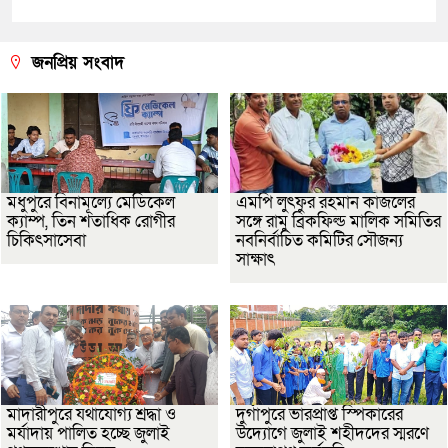
জনপ্রিয় সংবাদ
মধুপুরে বিনামূল্যে মেডিকেল
এমপি লুৎফুর রহমান কাজলের
ক্যাম্প, তিন শতাধিক রোগীর
সঙ্গে রামু ব্রিকফিল্ড মালিক সমিতির
চিকিৎসাসেবা
নবনির্বাচিত কমিটির সৌজন্য
সাক্ষাৎ
মাদারীপুরে যথাযোগ্য শ্রদ্ধা ও
দুর্গাপুরে ভারপ্রাপ্ত স্পিকারের
মর্যাদায় পালিত হচ্ছে জুলাই
উদ্যোগে জুলাই শহীদদের স্মরণে