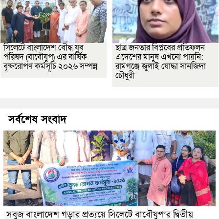
সিলেটে বাংলাদেশ বৌদ্ধ যুব
ছাত্র জনতার বিপ্লবের প্রতিফলন
পরিষদ (বাবৌযুপ) এর বার্ষিক
এদেশের মানুষ এখনো পায়নি:
বৃক্ষরোপণ কর্মসূচি ২০২৬ সম্পন্ন
রামগঞ্জে জুলাই যোদ্ধা সানজিদা
চৌধুরী
সর্বশেষ সংবাদ
সবুজ বাংলাদেশ গড়ার প্রত্যয়ে সিলেটে বাবৌযুপ’র দ্বিতীয়