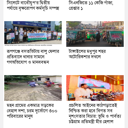
সিলেটে বাবৌযুপ’র দ্বিতীয়
সিএনজিতে ১১ কেজি গাঁজা,
পর্যায়ে বৃক্ষরোপণ কর্মসূচি সম্পন্ন
গ্রেপ্তার ১
রূপগঞ্জে বসতভিটায় বালু ফেলার
টাঙ্গাইলের মধুপুর শহর
প্রতিবাদে থানার সামনে
অটোরিকশার দখলে
গণঅভিযোগ ও মানববন্ধন
মহন গ্রামের একমাত্র সড়কের
প্রচলিত আইনের কাঠগড়াতেই
বেহাল দশা, চরম দুর্ভোগে ৩০০
নিশ্চিত করা হবে বিগত সব
পরিবারের মানুষ
নৃশংসতার বিচার: ভূমি ও পার্বত্য
চট্টগ্রাম প্রতিমন্ত্রী মীর হেলাল