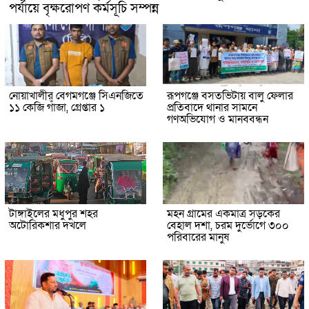
পর্যায়ে বৃক্ষরোপণ কর্মসূচি সম্পন্ন
নোয়াখালীর বেগমগঞ্জে সিএনজিতে
রূপগঞ্জে বসতভিটায় বালু ফেলার
১১ কেজি গাঁজা, গ্রেপ্তার ১
প্রতিবাদে থানার সামনে
গণঅভিযোগ ও মানববন্ধন
টাঙ্গাইলের মধুপুর শহর
মহন গ্রামের একমাত্র সড়কের
অটোরিকশার দখলে
বেহাল দশা, চরম দুর্ভোগে ৩০০
পরিবারের মানুষ