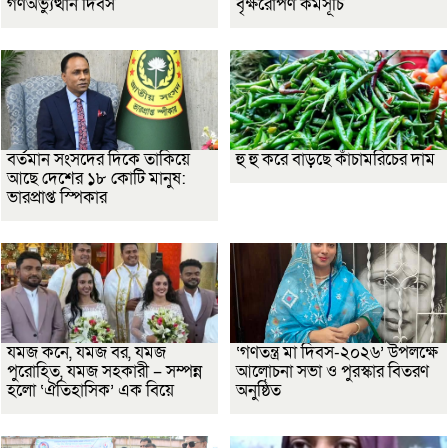
গণঅভ্যুত্থান দিবস
বৃক্ষরোপণ কর্মসূচি
বর্তমান সংসদের দিকে তাকিয়ে
হু হু করে বাড়ছে কাঁচামরিচের দাম
আছে দেশের ১৮ কোটি মানুষ:
ভারপ্রাপ্ত স্পিকার
যমজ কনে, যমজ বর, যমজ
‘গণতন্ত্র মা দিবস-২০২৬’ উপলক্ষে
পুরোহিত, যমজ সহকারী – সম্পন্ন
আলোচনা সভা ও পুরস্কার বিতরণ
হলো ‘ঐতিহাসিক’ এক বিয়ে
অনুষ্ঠিত