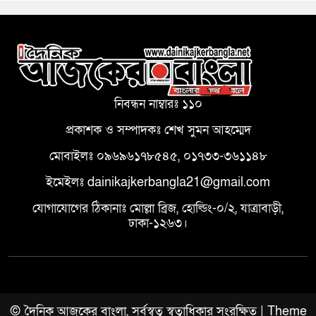
নিবন্ধন নাম্বারঃ ১১০
প্রকাশক ও সম্পাদকঃ শেখ সুমন আহম্মেদ
মোবাইলঃ ০৯৬৯৬১৭৮৫৪৫, ০১৭৩৩-৩৬১১৪৮
ইমেইলঃ dainikajkerbangla21@gmail.com
যোগাযোগের ঠিকানাঃ মোল্লা ব্রিজ, হোল্ডিং-০/২, যাত্রাবাড়ী,
ঢাকা-১২৬৩।
© দৈনিক আজকের বাংলা, সর্বস্বত্ব স্বত্বাধিকার সংরক্ষিত | Theme