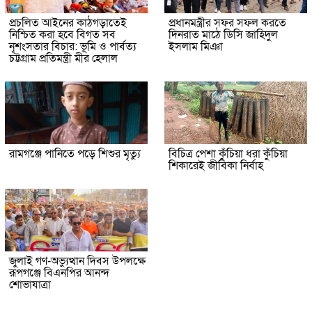
প্রচলিত আইনের কাঠগড়াতেই
প্রধানমন্ত্রীর সফর সফল করতে
নিশ্চিত করা হবে বিগত সব
দিনরাত মাঠে ডিসি জাহিদুল
নৃশংসতার বিচার: ভূমি ও পার্বত্য
ইসলাম মিঞা
চট্টগ্রাম প্রতিমন্ত্রী মীর হেলাল
রামগঞ্জে পানিতে পড়ে শিশুর মৃত্যু
বিচিত্র পেশা কুঁচিয়া ধরা কুঁচিয়া
শিকারেই জীবিকা নির্বাহ
জুলাই গণ-অভ্যুত্থান দিবস উপলক্ষে
রূপগঞ্জে বিএনপির আনন্দ
শোভাযাত্রা