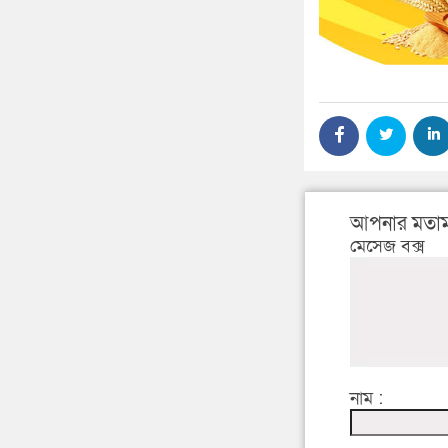
আপনার মতাম
মেসেজ বক্স
নাম :