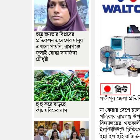
ছাত্র জনতার বিপ্লবের
প্রতিফলন এদেশের মানুষ
এখনো পায়নি: রামগঞ্জে
জুলাই যোদ্ধা সানজিদা
চৌধুরী
লক্ষীপুর জেলা প্রতিন
হু হু করে বাড়ছে
না ফেরার দেশে চল
কাঁচামরিচের দাম
পত্রিকার রামগঞ্জ উপজ
বিদ্যালয়ের খন্ড
ইনস্টিটিউটে চিকিৎস
ইন্না ইলাইহি রাজি