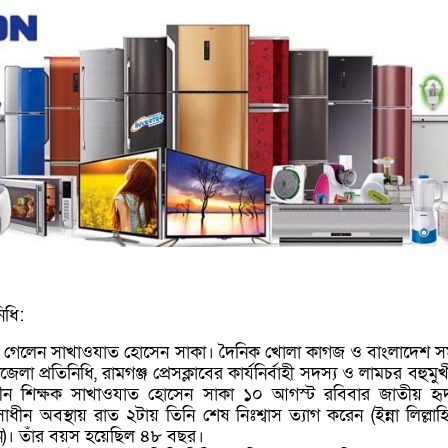
িধি:
ে গেলেন সাখাওযাত হোসেন সাকা। দৈনিক খোলা কাগজ ও বাংলাদেশ স
েলা প্রতিনিধি, রামগঞ্জ প্রেসক্লাবের কার্যনির্বাহী সদস্য ও লামচর বহুমুখ
কালীন শিক্ষক সাখাওযাত হোসেন সাকা ১০ আগস্ট রবিবার জাতীয় হ
াধীন অবস্থায় রাত ২টায় তিনি শেষ নিঃশ্বাস ত্যাগ করেন (ইন্না লিল্লাহ
উন)। তাঁর বয়স হয়েছিল ৪৮ বছর।