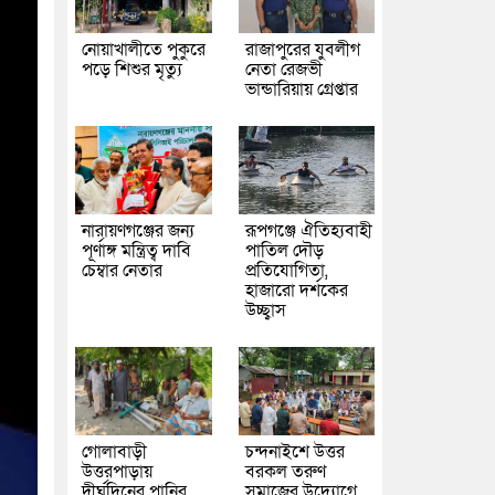
নোয়াখালীতে পুকুরে
রাজাপুরের যুবলীগ
পড়ে শিশুর মৃত্যু
নেতা রেজভী
ভান্ডারিয়ায় গ্রেপ্তার
নারায়ণগঞ্জের জন্য
রূপগঞ্জে ঐতিহ্যবাহী
পূর্ণাঙ্গ মন্ত্রিত্ব দাবি
পাতিল দৌড়
চেম্বার নেতার
প্রতিযোগিতা,
হাজারো দর্শকের
উচ্ছ্বাস
গোলাবাড়ী
চন্দনাইশে উত্তর
উত্তরপাড়ায়
বরকল তরুণ
দীর্ঘদিনের পানির
সমাজের উদ্যোগে