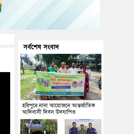
সর্বশেষ সংবাদ
হরিপুরে নানা আয়োজনে আন্তর্জাতিক
আদিবাসী দিবস উদযাপিত