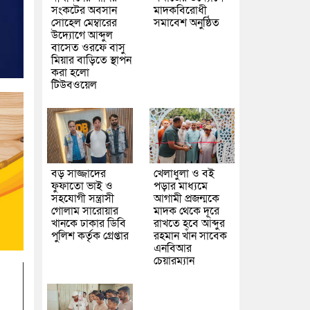
সংকটের অবসান
মাদকবিরোধী
সোহেল মেম্বারের
সমাবেশ অনুষ্ঠিত
উদ্যোগে আব্দুল
বাসেত ওরফে বাসু
মিয়ার বাড়িতে স্থাপন
করা হলো
টিউবওয়েল
বড় সাজ্জাদের
খেলাধুলা ও বই
ফুফাতো ভাই ও
পড়ার মাধ্যমে
সহযোগী সন্ত্রাসী
আগামী প্রজন্মকে
গোলাম সারোয়ার
মাদক থেকে দূরে
খানকে ঢাকার ডিবি
রাখতে হবে আব্দুর
পুলিশ কর্তৃক গ্রেপ্তার
রহমান খাঁন সাবেক
এনবিআর
চেয়ারম্যান