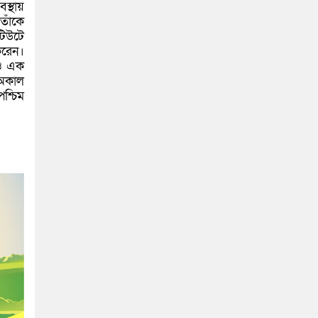
্থায়
তাঁকে
টিউটে
করেন।
 ও এক
 অকাল
শ্চিম