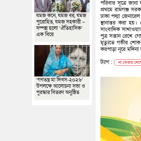
পরিবার সূত্রে জানা
প্রথমে রামগঞ্জ সর
যমজ কনে, যমজ বর, যমজ
ঢাকা পদ্মা জেনারে
পুরোহিত, যমজ সহকারী –
স্থানান্তর করা হয়
সম্পন্ন হলো ‘ঐতিহাসিক’
সাংবাদিক সাখাওয়াত
এক বিয়ে
পুত্র সন্তান রেখে 
মৃত্যুতে গভীর শো
করপাড়া নূরে মদিনা
ট্যাগ :
না ফেরার দেশ
‘গণতন্ত্র মা দিবস-২০২৬’
উপলক্ষে আলোচনা সভা ও
পুরস্কার বিতরণ অনুষ্ঠিত