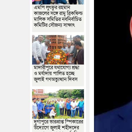
এমপি লুৎফুর রহমান
কাজলের সঙ্গে রামু ব্রিকফিল্ড
মালিক সমিতির নবনির্বাচিত
কমিটির সৌজন্য সাক্ষাৎ
মাদারীপুরে যথাযোগ্য শ্রদ্ধা
ও মর্যাদায় পালিত হচ্ছে
জুলাই গণঅভ্যুত্থান দিবস
দুর্গাপুরে ভারপ্রাপ্ত স্পিকারের
উদ্যোগে জুলাই শহীদদের