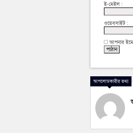
ই-মেইল :
ওয়েবসাইট :
আপনার ইমেইল
আপলোডকারীর তথ্য