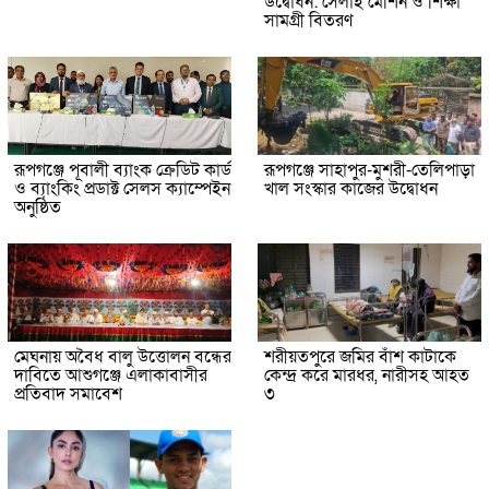
উদ্বোধন: সেলাই মেশিন ও শিক্ষা
সামগ্রী বিতরণ
রূপগঞ্জে পূবালী ব্যাংক ক্রেডিট কার্ড
রূপগঞ্জে সাহাপুর-মুশরী-তেলিপাড়া
ও ব্যাংকিং প্রডাক্ট সেলস ক্যাম্পেইন
খাল সংস্কার কাজের উদ্বোধন
অনুষ্ঠিত
মেঘনায় অবৈধ বালু উত্তোলন বন্ধের
শরীয়তপুরে জমির বাঁশ কাটাকে
দাবিতে আশুগঞ্জে এলাকাবাসীর
কেন্দ্র করে মারধর, নারীসহ আহত
প্রতিবাদ সমাবেশ
৩