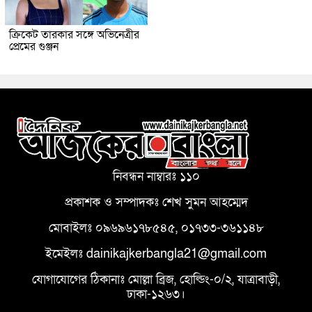
ক্রিকেট তারকার সঙ্গে অভিনেত্রীর
প্রেমের গুঞ্জন
নিবন্ধন নাম্বারঃ ১১০
প্রকাশক ও সম্পাদকঃ শেখ সুমন আহম্মেদ
মোবাইলঃ ০৯৬৯৬১৭৮৫৪৫, ০১৭৩৩-৩৬১১৪৮
ইমেইলঃ dainikajkerbangla21@gmail.com
যোগাযোগের ঠিকানাঃ মোল্লা ব্রিজ, হোল্ডিং-০/২, যাত্রাবাড়ী,
ঢাকা-১২৬৩।