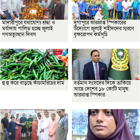
মাদারীপুরে যথাযোগ্য শ্রদ্ধা ও
দুর্গাপুরে ভারপ্রাপ্ত স্পিকারের
মর্যাদায় পালিত হচ্ছে জুলাই
উদ্যোগে জুলাই শহীদদের স্মরণে
গণঅভ্যুত্থান দিবস
বৃক্ষরোপণ কর্মসূচি
হু হু করে বাড়ছে কাঁচামরিচের দাম
বর্তমান সংসদের দিকে তাকিয়ে
আছে দেশের ১৮ কোটি মানুষ:
ভারপ্রাপ্ত স্পিকার