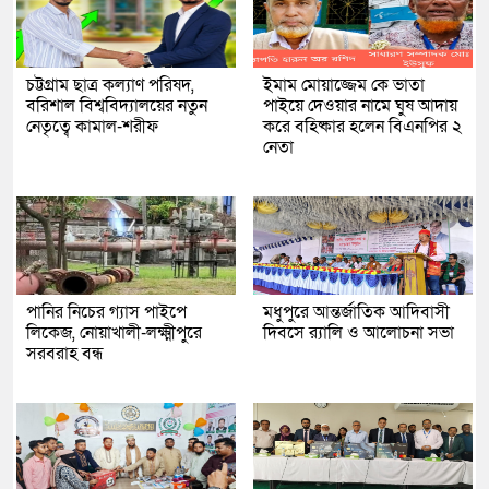
চট্টগ্রাম ছাত্র কল্যাণ পরিষদ,
ইমাম মোয়াজ্জেম কে ভাতা
বরিশাল বিশ্ববিদ্যালয়ের নতুন
পাইয়ে দেওয়ার নামে ঘুষ আদায়
নেতৃত্বে কামাল-শরীফ
করে বহিষ্কার হলেন বিএনপির ২
নেতা
পানির নিচের গ্যাস পাইপে
মধুপুরে আন্তর্জাতিক আদিবাসী
লিকেজ, নোয়াখালী-লক্ষ্মীপুরে
দিবসে র‍্যালি ও আলোচনা সভা
সরবরাহ বন্ধ