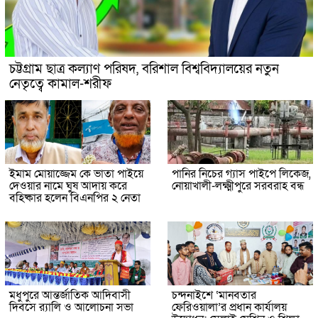
চট্টগ্রাম ছাত্র কল্যাণ পরিষদ, বরিশাল বিশ্ববিদ্যালয়ের নতুন
নেতৃত্বে কামাল-শরীফ
ইমাম মোয়াজ্জেম কে ভাতা পাইয়ে
পানির নিচের গ্যাস পাইপে লিকেজ,
দেওয়ার নামে ঘুষ আদায় করে
নোয়াখালী-লক্ষ্মীপুরে সরবরাহ বন্ধ
বহিষ্কার হলেন বিএনপির ২ নেতা
মধুপুরে আন্তর্জাতিক আদিবাসী
চন্দনাইশে ‘মানবতার
দিবসে র‍্যালি ও আলোচনা সভা
ফেরিওয়ালা’র প্রধান কার্যালয়