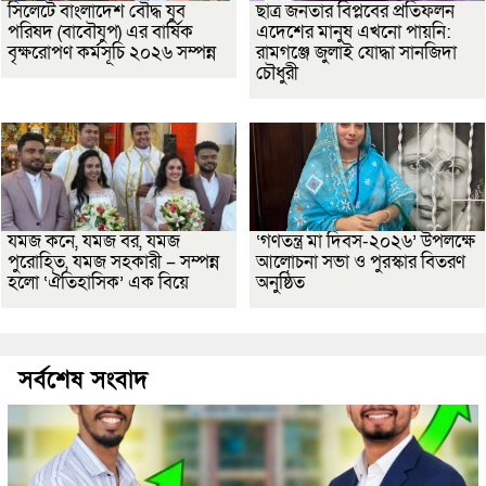
সিলেটে বাংলাদেশ বৌদ্ধ যুব
ছাত্র জনতার বিপ্লবের প্রতিফলন
পরিষদ (বাবৌযুপ) এর বার্ষিক
এদেশের মানুষ এখনো পায়নি:
বৃক্ষরোপণ কর্মসূচি ২০২৬ সম্পন্ন
রামগঞ্জে জুলাই যোদ্ধা সানজিদা
চৌধুরী
যমজ কনে, যমজ বর, যমজ
‘গণতন্ত্র মা দিবস-২০২৬’ উপলক্ষে
পুরোহিত, যমজ সহকারী – সম্পন্ন
আলোচনা সভা ও পুরস্কার বিতরণ
হলো ‘ঐতিহাসিক’ এক বিয়ে
অনুষ্ঠিত
সর্বশেষ সংবাদ