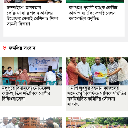
চন্দনাইশে ‘মানবতার
রূপগঞ্জে পূবালী ব্যাংক ক্রেডিট
ফেরিওয়ালা’র প্রধান কার্যালয়
কার্ড ও ব্যাংকিং প্রডাক্ট সেলস
উদ্বোধন: সেলাই মেশিন ও শিক্ষা
ক্যাম্পেইন অনুষ্ঠিত
সামগ্রী বিতরণ
জনপ্রিয় সংবাদ
মধুপুরে বিনামূল্যে মেডিকেল
এমপি লুৎফুর রহমান কাজলের
ক্যাম্প, তিন শতাধিক রোগীর
সঙ্গে রামু ব্রিকফিল্ড মালিক সমিতির
চিকিৎসাসেবা
নবনির্বাচিত কমিটির সৌজন্য
সাক্ষাৎ