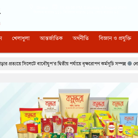
Dhaka
11:43:01 PM
, Saturday, 8 August 2026
নিবন্ধন নাম্বারঃ ১১০, সিরিয়াল নাম্বারঃ ১৫৪, কোড নাম্বারঃ ৯২
ন
খেলাধুলা
আন্তর্জাতিক
অর্থনীতি
বিজ্ঞান ও প্রযুক্তি
ুপ’র দ্বিতীয় পর্যায়ে বৃক্ষরোপণ কর্মসূচি সম্পন্ন
নোয়াখালীর বেগমগঞ্জে সিএন