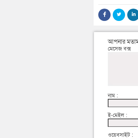
আপনার মতাম
মেসেজ বক্স
নাম :
ই-মেইল :
ওয়েবসাইট :