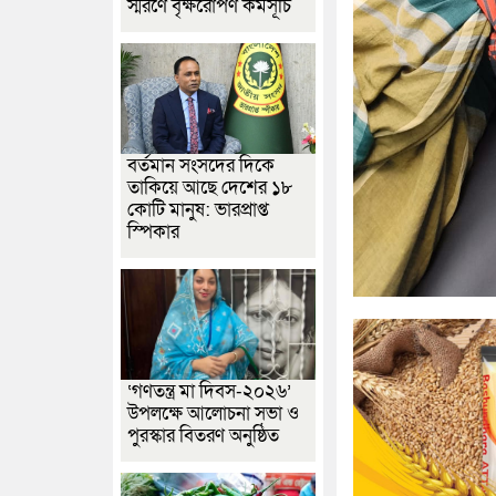
স্মরণে বৃক্ষরোপণ কর্মসূচি
বর্তমান সংসদের দিকে
তাকিয়ে আছে দেশের ১৮
কোটি মানুষ: ভারপ্রাপ্ত
স্পিকার
‘গণতন্ত্র মা দিবস-২০২৬’
উপলক্ষে আলোচনা সভা ও
পুরস্কার বিতরণ অনুষ্ঠিত