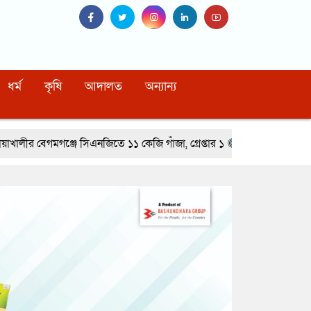
ধর্ম
কৃষি
আদালত
অন্যান্য
জিতে ১১ কেজি গাঁজা, গ্রেপ্তার ১
রূপগঞ্জে বসতভিটায় বালু ফেলার প্রতিবা