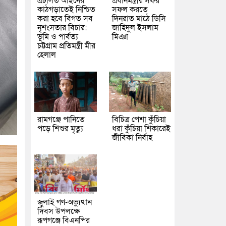
প্রচলিত আইনের
প্রধানমন্ত্রীর সফর
কাঠগড়াতেই নিশ্চিত
সফল করতে
করা হবে বিগত সব
দিনরাত মাঠে ডিসি
নৃশংসতার বিচার:
জাহিদুল ইসলাম
ভূমি ও পার্বত্য
মিঞা
চট্টগ্রাম প্রতিমন্ত্রী মীর
হেলাল
রামগঞ্জে পানিতে
বিচিত্র পেশা কুঁচিয়া
পড়ে শিশুর মৃত্যু
ধরা কুঁচিয়া শিকারেই
জীবিকা নির্বাহ
জুলাই গণ-অভ্যুত্থান
দিবস উপলক্ষে
রূপগঞ্জে বিএনপির