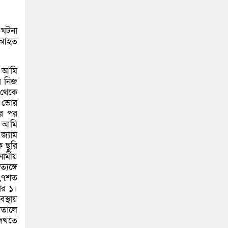
 ঘটনা
র আহত
, আমি
র নিজ
 থেকে
ন ভোর
ার পর
ন আমি
জ্যাম
 ছুরি
নামীয়
্যঙ্গে
র,৭শত
ার ১।
্থায়
াতালে
দেখতে