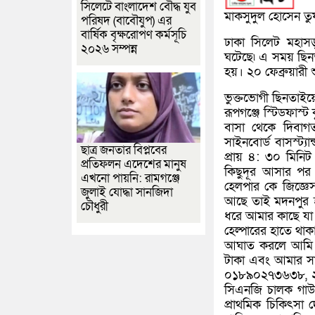
সিলেটে বাংলাদেশ বৌদ্ধ যুব
মাকসুদুল হোসেন তুষ
পরিষদ (বাবৌযুপ) এর
বার্ষিক বৃক্ষরোপণ কর্মসূচি
ঢাকা সিলেট মহাস
২০২৬ সম্পন্ন
ঘটেছে৷ এ সময় ছিনত
হয়। ২০ ফেব্রুয়ারী
ভুক্তভোগী ছিনতাইয়
রূপগঞ্জে স্টিডফাস্
বাসা থেকে দিবাগত
সাইনবোর্ড বাসস্ট্
ছাত্র জনতার বিপ্লবের
প্রায় ৪: ৩০ মিনি
প্রতিফলন এদেশের মানুষ
কিছুদূর আসার পর
এখনো পায়নি: রামগঞ্জে
হেলপার কে জিজ্ঞেস
জুলাই যোদ্ধা সানজিদা
আছে তাই মদনপুর হ
চৌধুরী
ধরে আমার কাছে যা 
হেল্পারের হাতে থাকা
আঘাত করলে আমি গ
টাকা এবং আমার সা
০১৮৯০২৭৩৬৩৮, ২
সিএনজি চালক গাউ
প্রাথমিক চিকিৎসা