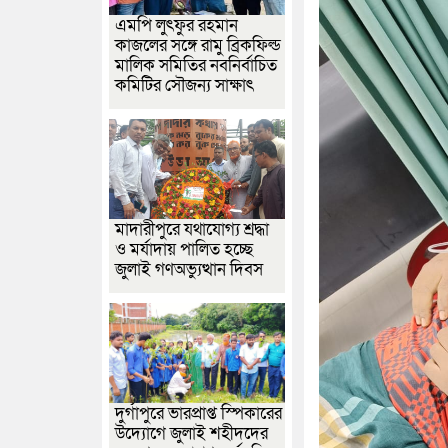
এমপি লুৎফুর রহমান
কাজলের সঙ্গে রামু ব্রিকফিল্ড
মালিক সমিতির নবনির্বাচিত
কমিটির সৌজন্য সাক্ষাৎ
মাদারীপুরে যথাযোগ্য শ্রদ্ধা
ও মর্যাদায় পালিত হচ্ছে
জুলাই গণঅভ্যুত্থান দিবস
দুর্গাপুরে ভারপ্রাপ্ত স্পিকারের
উদ্যোগে জুলাই শহীদদের