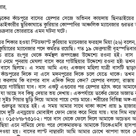
ার,
ড়কের কাঁচপুরে বাসের হেল্পার সেজে অভিনব কায়দায় ছিনতাইয়ের
াইকারীর ছুরিকাঘাতে কুরিয়ার কোম্পানির আঞ্চলিক ম্যানেজার গুরত
 শুক্রবার ভোররাতে এমন ঘটনা ঘটে।
ের শিকার হওয়া স্টিডফাস্ট কুরিয়ার ম্যানেজার ফরহাদ মিয়া (২৬) বলেন
ট কুয়িারের ম্যানেজার পদে কর্মরত রয়েছি। গত ১৯ ফেব্রুয়ারী বৃহস্পতিবা
 রাতে রংপুর থেকে কর্মস্থল রূপগঞ্জের উদ্দেশ্যে রওনা হই। বাস
যান্ড নেমে পুনরায় মেঘলা বাসে করে গাউছিয়ার উদ্দেশ্যে রওনা হই৷ তখ
ট বাসে ছিলাম। এ সময় আমি এবং একজন মহিলা যাত্রী বাসটি ছাড়
 কাঁচপুরের দিকে না এসে মদনপুরের দিকে চলে যেতে থাকে। তখ
 করলাম কি ব্যাপার বাস এদিক দিয়ে কেন? হেল্পার বললো, রাস্তায় 
য়ে গাউছিয়া যাব। বাস একটু এগুনোর পর হেল্পার হঠাৎ করে আমাকে
যা আছে সব কিছু দেয়ার ভয় দেখায়। একপর্যায়ে তর্কের জেরে অজ্ঞাত 
 সুইচ গিয়ার ছুড়ি দিয়ে আমার পায়ে পোচ মারে। শরীরের বিভিন্ন অঙ্গ-প্রত
ুরুত্বর আহত হই। এ সময় আমার সাথে থাকা ক্যাশ প্রায় ৯ হাজা
থে দুটি এনড্রয়েড মোবাইল ফোন জোর করে নিয়ে যায়। যার সিম নাম্ব
। ০১৫৬৭৮৭৩১০২। পরে বাস থেকে ফেলে দিলে আমাকে অচেতন অবস
ছিয়া এনে নামিয়ে দেয়৷ পরে লোকমারফত আমাকে ডিকেএমসি হাসপ
 দেওয়া হয়। বাসের লাস্ট নাম্বারটা আমি আমার চোখে ঝাপসা ভাবে 