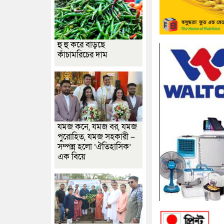
হু হু করে বাড়ছে
কাঁচামরিচের দাম
যমজ কনে, যমজ বর, যমজ
পুরোহিত, যমজ সহকারী –
সম্পন্ন হলো ‘ঐতিহাসিক’
এক বিয়ে