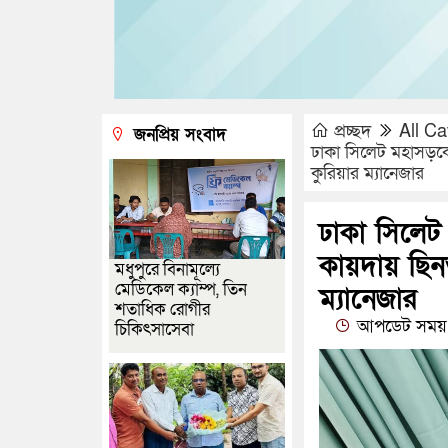
প্রচ্ছদ
All Ca
জনপ্রিয় সংবাদ
ঢাকা সিলেট মহাসড়ক
কুরিয়ার ম্যানেজার
ঢাকা সিলেট
কায়দায় ছিন
মধুপুরে বিনামূল্যে
মেডিকেল ক্যাম্প, তিন
ম্যানেজার
শতাধিক রোগীর
আপডেট সময় :
চিকিৎসাসেবা