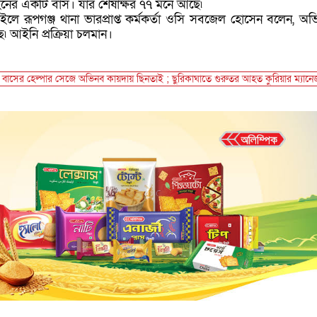
নের একটি বাস। যার শেষাক্ষর ৭৭ মনে আছে৷
লে রূপগঞ্জ থানা ভারপ্রাপ্ত কর্মকর্তা ওসি সবজেল হোসেন বলেন, অ
৷ আইনি প্রক্রিয়া চলমান।
বাসের হেল্পার সেজে অভিনব কায়দায় ছিনতাই ; ছুরিকাঘাতে গুরুতর আহত কুরিয়ার ম্যানে