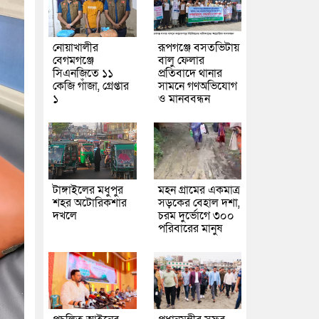
নোয়াখালীর
রূপগঞ্জে বসতভিটায়
বেগমগঞ্জে
বালু ফেলার
সিএনজিতে ১১
প্রতিবাদে থানার
কেজি গাঁজা, গ্রেপ্তার
সামনে গণঅভিযোগ
১
ও মানববন্ধন
টাঙ্গাইলের মধুপুর
মহন গ্রামের একমাত্র
শহর অটোরিকশার
সড়কের বেহাল দশা,
দখলে
চরম দুর্ভোগে ৩০০
পরিবারের মানুষ