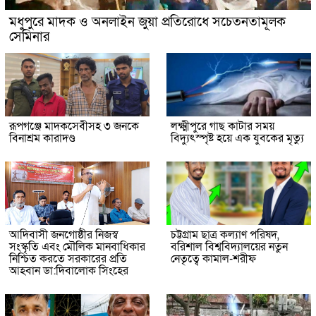
মধুপুরে মাদক ও অনলাইন জুয়া প্রতিরোধে সচেতনতামূলক
সেমিনার
রূপগঞ্জে মাদকসেবীসহ ৩ জনকে
লক্ষ্মীপুরে গাছ কাটার সময়
বিনাশ্রম কারাদণ্ড
বিদ্যুৎস্পৃষ্ট হয়ে এক যুবকের মৃত্যু
আদিবাসী জনগোষ্ঠীর নিজস্ব
চট্টগ্রাম ছাত্র কল্যাণ পরিষদ,
সংস্কৃতি এবং মৌলিক মানবাধিকার
বরিশাল বিশ্ববিদ্যালয়ের নতুন
নিশ্চিত করতে সরকারের প্রতি
নেতৃত্বে কামাল-শরীফ
আহবান ডা:দিবালোক সিংহের