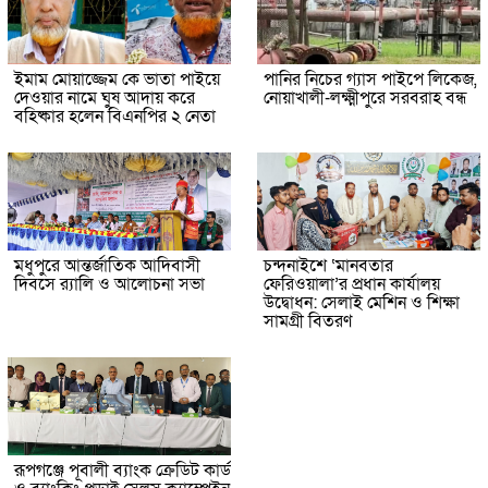
ইমাম মোয়াজ্জেম কে ভাতা পাইয়ে
পানির নিচের গ্যাস পাইপে লিকেজ,
দেওয়ার নামে ঘুষ আদায় করে
নোয়াখালী-লক্ষ্মীপুরে সরবরাহ বন্ধ
বহিষ্কার হলেন বিএনপির ২ নেতা
মধুপুরে আন্তর্জাতিক আদিবাসী
চন্দনাইশে ‘মানবতার
দিবসে র‍্যালি ও আলোচনা সভা
ফেরিওয়ালা’র প্রধান কার্যালয়
উদ্বোধন: সেলাই মেশিন ও শিক্ষা
সামগ্রী বিতরণ
রূপগঞ্জে পূবালী ব্যাংক ক্রেডিট কার্ড