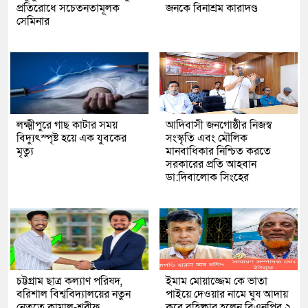
প্রতিরোধে সচেতনতামূলক
জনকে বিনাশ্রম কারাদণ্ড
সেমিনার
লক্ষ্মীপুরে গাছ কাটার সময়
আদিবাসী জনগোষ্ঠীর নিজস্ব
বিদ্যুৎস্পৃষ্ট হয়ে এক যুবকের
সংস্কৃতি এবং মৌলিক
মৃত্যু
মানবাধিকার নিশ্চিত করতে
সরকারের প্রতি আহবান
ডা:দিবালোক সিংহের
চট্টগ্রাম ছাত্র কল্যাণ পরিষদ,
ইমাম মোয়াজ্জেম কে ভাতা
বরিশাল বিশ্ববিদ্যালয়ের নতুন
পাইয়ে দেওয়ার নামে ঘুষ আদায়
নেতৃত্বে কামাল-শরীফ
করে বহিষ্কার হলেন বিএনপির ২