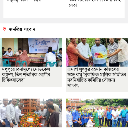
নেতা
জনপ্রিয় সংবাদ
মধুপুরে বিনামূল্যে মেডিকেল
এমপি লুৎফুর রহমান কাজলের
ক্যাম্প, তিন শতাধিক রোগীর
সঙ্গে রামু ব্রিকফিল্ড মালিক সমিতির
চিকিৎসাসেবা
নবনির্বাচিত কমিটির সৌজন্য
সাক্ষাৎ