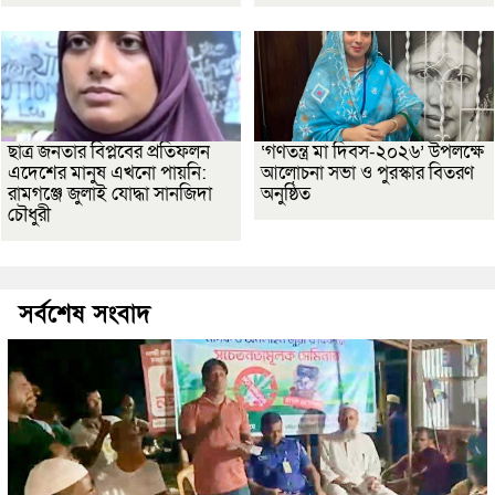
ছাত্র জনতার বিপ্লবের প্রতিফলন
‘গণতন্ত্র মা দিবস-২০২৬’ উপলক্ষে
এদেশের মানুষ এখনো পায়নি:
আলোচনা সভা ও পুরস্কার বিতরণ
রামগঞ্জে জুলাই যোদ্ধা সানজিদা
অনুষ্ঠিত
চৌধুরী
সর্বশেষ সংবাদ