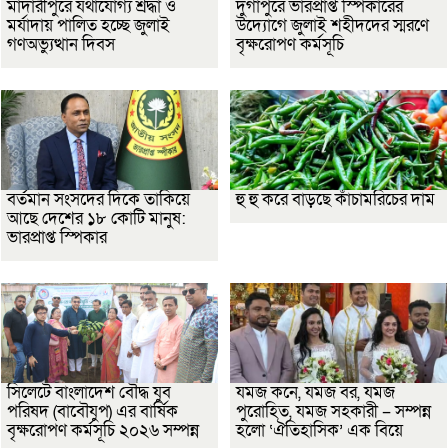
মাদারীপুরে যথাযোগ্য শ্রদ্ধা ও
দুর্গাপুরে ভারপ্রাপ্ত স্পিকারের
মর্যাদায় পালিত হচ্ছে জুলাই
উদ্যোগে জুলাই শহীদদের স্মরণে
গণঅভ্যুত্থান দিবস
বৃক্ষরোপণ কর্মসূচি
বর্তমান সংসদের দিকে তাকিয়ে
হু হু করে বাড়ছে কাঁচামরিচের দাম
আছে দেশের ১৮ কোটি মানুষ:
ভারপ্রাপ্ত স্পিকার
সিলেটে বাংলাদেশ বৌদ্ধ যুব
যমজ কনে, যমজ বর, যমজ
পরিষদ (বাবৌযুপ) এর বার্ষিক
পুরোহিত, যমজ সহকারী – সম্পন্ন
বৃক্ষরোপণ কর্মসূচি ২০২৬ সম্পন্ন
হলো ‘ঐতিহাসিক’ এক বিয়ে