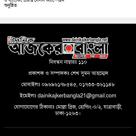
ও ব্যাংকিং প্রডাক্ট সেলস ক্যাম্পেইন
অনুষ্ঠিত
নিবন্ধন নাম্বারঃ ১১০
প্রকাশক ও সম্পাদকঃ শেখ সুমন আহম্মেদ
মোবাইলঃ ০৯৬৯৬১৭৮৫৪৫, ০১৭৩৩-৩৬১১৪৮
ইমেইলঃ dainikajkerbangla21@gmail.com
যোগাযোগের ঠিকানাঃ মোল্লা ব্রিজ, হোল্ডিং-০/২, যাত্রাবাড়ী,
ঢাকা-১২৬৩।