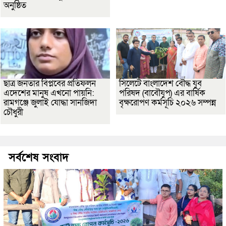
অনুষ্ঠিত
ছাত্র জনতার বিপ্লবের প্রতিফলন
সিলেটে বাংলাদেশ বৌদ্ধ যুব
এদেশের মানুষ এখনো পায়নি:
পরিষদ (বাবৌযুপ) এর বার্ষিক
রামগঞ্জে জুলাই যোদ্ধা সানজিদা
বৃক্ষরোপণ কর্মসূচি ২০২৬ সম্পন্ন
চৌধুরী
সর্বশেষ সংবাদ