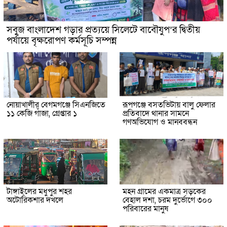
সবুজ বাংলাদেশ গড়ার প্রত্যয়ে সিলেটে বাবৌযুপ’র দ্বিতীয়
পর্যায়ে বৃক্ষরোপণ কর্মসূচি সম্পন্ন
নোয়াখালীর বেগমগঞ্জে সিএনজিতে
রূপগঞ্জে বসতভিটায় বালু ফেলার
১১ কেজি গাঁজা, গ্রেপ্তার ১
প্রতিবাদে থানার সামনে
গণঅভিযোগ ও মানববন্ধন
টাঙ্গাইলের মধুপুর শহর
মহন গ্রামের একমাত্র সড়কের
অটোরিকশার দখলে
বেহাল দশা, চরম দুর্ভোগে ৩০০
পরিবারের মানুষ