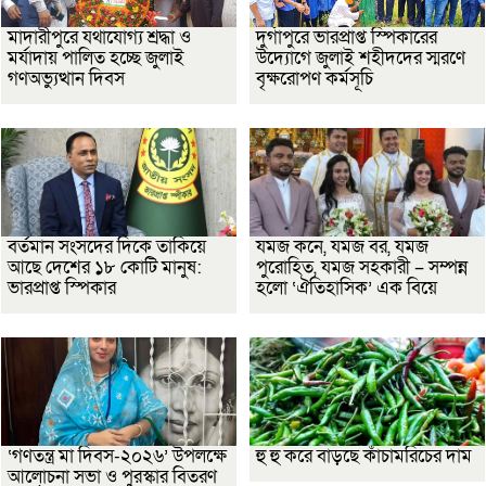
মাদারীপুরে যথাযোগ্য শ্রদ্ধা ও
দুর্গাপুরে ভারপ্রাপ্ত স্পিকারের
মর্যাদায় পালিত হচ্ছে জুলাই
উদ্যোগে জুলাই শহীদদের স্মরণে
গণঅভ্যুত্থান দিবস
বৃক্ষরোপণ কর্মসূচি
বর্তমান সংসদের দিকে তাকিয়ে
যমজ কনে, যমজ বর, যমজ
আছে দেশের ১৮ কোটি মানুষ:
পুরোহিত, যমজ সহকারী – সম্পন্ন
ভারপ্রাপ্ত স্পিকার
হলো ‘ঐতিহাসিক’ এক বিয়ে
‘গণতন্ত্র মা দিবস-২০২৬’ উপলক্ষে
হু হু করে বাড়ছে কাঁচামরিচের দাম
আলোচনা সভা ও পুরস্কার বিতরণ