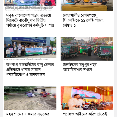
সবুজ বাংলাদেশ গড়ার প্রত্যয়ে
নোয়াখালীর বেগমগঞ্জে
সিলেটে বাবৌযুপ’র দ্বিতীয়
সিএনজিতে ১১ কেজি গাঁজা,
পর্যায়ে বৃক্ষরোপণ কর্মসূচি সম্পন্ন
গ্রেপ্তার ১
রূপগঞ্জে বসতভিটায় বালু ফেলার
টাঙ্গাইলের মধুপুর শহর
প্রতিবাদে থানার সামনে
অটোরিকশার দখলে
গণঅভিযোগ ও মানববন্ধন
মহন গ্রামের একমাত্র সড়কের
প্রচলিত আইনের কাঠগড়াতেই