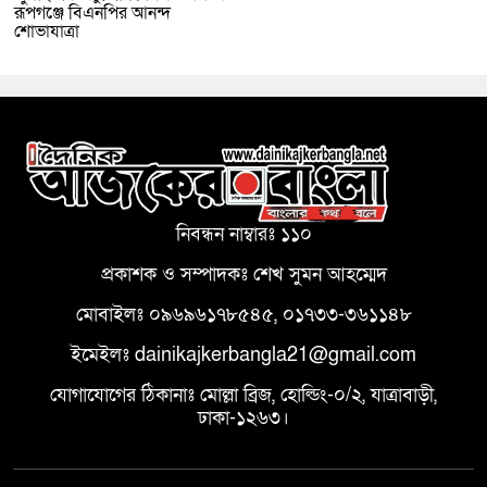
রূপগঞ্জে বিএনপির আনন্দ
শোভাযাত্রা
নিবন্ধন নাম্বারঃ ১১০
প্রকাশক ও সম্পাদকঃ শেখ সুমন আহম্মেদ
মোবাইলঃ ০৯৬৯৬১৭৮৫৪৫, ০১৭৩৩-৩৬১১৪৮
ইমেইলঃ dainikajkerbangla21@gmail.com
যোগাযোগের ঠিকানাঃ মোল্লা ব্রিজ, হোল্ডিং-০/২, যাত্রাবাড়ী,
ঢাকা-১২৬৩।