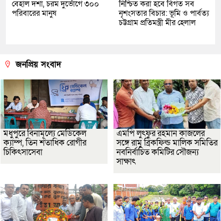
বেহাল দশা, চরম দুর্ভোগে ৩০০
নিশ্চিত করা হবে বিগত সব
পরিবারের মানুষ
নৃশংসতার বিচার: ভূমি ও পার্বত্য
চট্টগ্রাম প্রতিমন্ত্রী মীর হেলাল
জনপ্রিয় সংবাদ
মধুপুরে বিনামূল্যে মেডিকেল
এমপি লুৎফুর রহমান কাজলের
ক্যাম্প, তিন শতাধিক রোগীর
সঙ্গে রামু ব্রিকফিল্ড মালিক সমিতির
চিকিৎসাসেবা
নবনির্বাচিত কমিটির সৌজন্য
সাক্ষাৎ