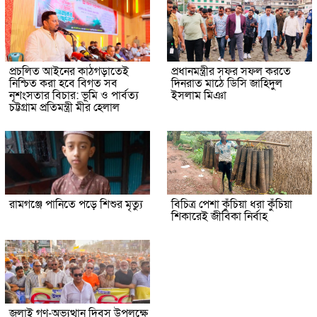
প্রচলিত আইনের কাঠগড়াতেই
প্রধানমন্ত্রীর সফর সফল করতে
নিশ্চিত করা হবে বিগত সব
দিনরাত মাঠে ডিসি জাহিদুল
নৃশংসতার বিচার: ভূমি ও পার্বত্য
ইসলাম মিঞা
চট্টগ্রাম প্রতিমন্ত্রী মীর হেলাল
রামগঞ্জে পানিতে পড়ে শিশুর মৃত্যু
বিচিত্র পেশা কুঁচিয়া ধরা কুঁচিয়া
শিকারেই জীবিকা নির্বাহ
জুলাই গণ-অভ্যুত্থান দিবস উপলক্ষে