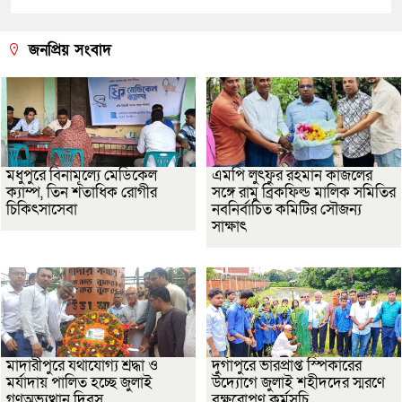
জনপ্রিয় সংবাদ
মধুপুরে বিনামূল্যে মেডিকেল
এমপি লুৎফুর রহমান কাজলের
ক্যাম্প, তিন শতাধিক রোগীর
সঙ্গে রামু ব্রিকফিল্ড মালিক সমিতির
চিকিৎসাসেবা
নবনির্বাচিত কমিটির সৌজন্য
সাক্ষাৎ
মাদারীপুরে যথাযোগ্য শ্রদ্ধা ও
দুর্গাপুরে ভারপ্রাপ্ত স্পিকারের
মর্যাদায় পালিত হচ্ছে জুলাই
উদ্যোগে জুলাই শহীদদের স্মরণে
গণঅভ্যুত্থান দিবস
বৃক্ষরোপণ কর্মসূচি