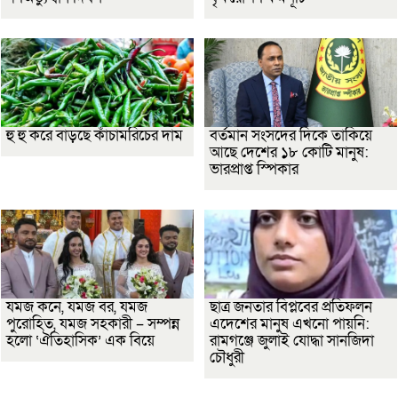
হু হু করে বাড়ছে কাঁচামরিচের দাম
বর্তমান সংসদের দিকে তাকিয়ে
আছে দেশের ১৮ কোটি মানুষ:
ভারপ্রাপ্ত স্পিকার
যমজ কনে, যমজ বর, যমজ
ছাত্র জনতার বিপ্লবের প্রতিফলন
পুরোহিত, যমজ সহকারী – সম্পন্ন
এদেশের মানুষ এখনো পায়নি:
হলো ‘ঐতিহাসিক’ এক বিয়ে
রামগঞ্জে জুলাই যোদ্ধা সানজিদা
চৌধুরী