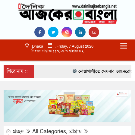
Dhaka
, Friday, 7 August 2026
নিবন্ধন নাম্বারঃ ১১০, কোড নাম্বারঃ ৯২
শিরোনাম ::
নোয়াখালীতে মেঘনার ভাঙনরোধে জিও ব
প্রচ্ছদ
All Categories
,
চট্টগ্রাম