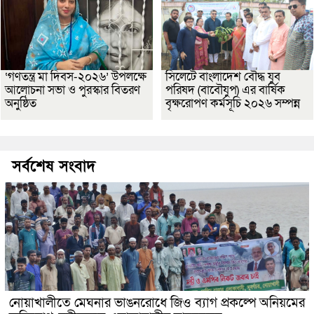
‘গণতন্ত্র মা দিবস-২০২৬’ উপলক্ষে
সিলেটে বাংলাদেশ বৌদ্ধ যুব
আলোচনা সভা ও পুরস্কার বিতরণ
পরিষদ (বাবৌযুপ) এর বার্ষিক
অনুষ্ঠিত
বৃক্ষরোপণ কর্মসূচি ২০২৬ সম্পন্ন
সর্বশেষ সংবাদ
নোয়াখালীতে মেঘনার ভাঙনরোধে জিও ব্যাগ প্রকল্পে অনিয়মের