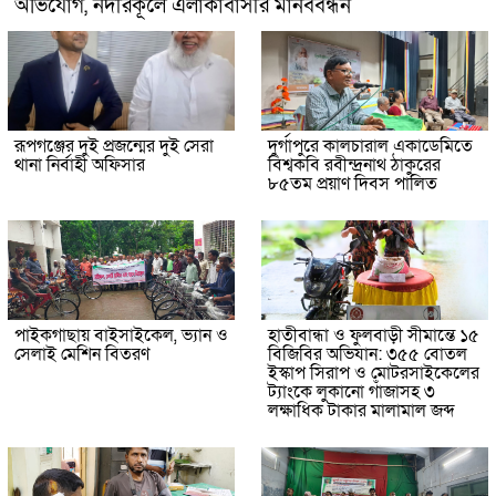
অভিযোগ, নদীরকূলে এলাকাবাসীর মানববন্ধন
রূপগঞ্জের দুই প্রজন্মের দুই সেরা
দুর্গাপুরে কালচারাল একাডেমিতে
থানা নির্বাহী অফিসার
বিশ্বকবি রবীন্দ্রনাথ ঠাকুরের
৮৫তম প্রয়াণ দিবস পালিত
পাইকগাছায় বাইসাইকেল, ভ্যান ও
হাতীবান্ধা ও ফুলবাড়ী সীমান্তে ১৫
সেলাই মেশিন বিতরণ
বিজিবির অভিযান: ৩৫৫ বোতল
ইস্কাপ সিরাপ ও মোটরসাইকেলের
ট্যাংকে লুকানো গাঁজাসহ ৩
লক্ষাধিক টাকার মালামাল জব্দ