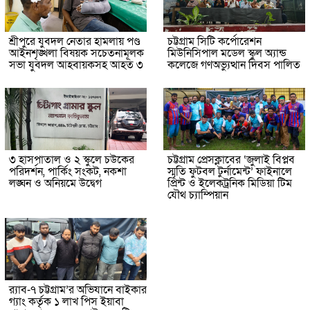
শ্রীপুরে যুবদল নেতার হামলায় পণ্ড
চট্টগ্রাম সিটি কর্পোরেশন
আইনশৃঙ্খলা বিষয়ক সচেতনামূলক
মিউনিসিপাল মডেল স্কুল অ্যান্ড
সভা যুবদল আহবায়কসহ আহত ৩
কলেজে গণঅভ্যুত্থান দিবস পালিত
৩ হাসপাতাল ও ২ স্কুলে চউকের
চট্টগ্রাম প্রেসক্লাবের ‘জুলাই বিপ্লব
পরিদর্শন, পার্কিং সংকট, নকশা
স্মৃতি ফুটবল টুর্নামেন্ট’ ফাইনালে
লঙ্ঘন ও অনিয়মে উদ্বেগ
প্রিন্ট ও ইলেকট্রনিক মিডিয়া টিম
যৌথ চ্যাম্পিয়ান
র‌্যাব-৭ চট্টগ্রাম’র অভিযানে বাইকার
গ্যাং কর্তৃক ১ লাখ পিস ইয়াবা