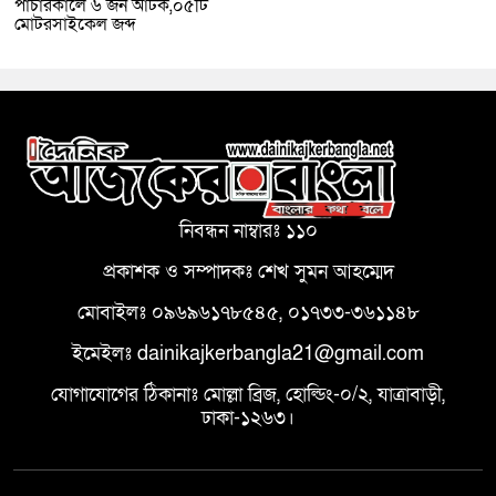
পাচারকালে ৬ জন আটক,০৫টি
মোটরসাইকেল জব্দ
নিবন্ধন নাম্বারঃ ১১০
প্রকাশক ও সম্পাদকঃ শেখ সুমন আহম্মেদ
মোবাইলঃ ০৯৬৯৬১৭৮৫৪৫, ০১৭৩৩-৩৬১১৪৮
ইমেইলঃ dainikajkerbangla21@gmail.com
যোগাযোগের ঠিকানাঃ মোল্লা ব্রিজ, হোল্ডিং-০/২, যাত্রাবাড়ী,
ঢাকা-১২৬৩।