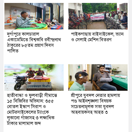
দুর্গাপুরে কালচারাল
পাইকগাছায় বাইসাইকেল, ভ্যান
একাডেমিতে বিশ্বকবি রবীন্দ্রনাথ
ও সেলাই মেশিন বিতরণ
ঠাকুরের ৮৫তম প্রয়াণ দিবস
পালিত
হাতীবান্ধা ও ফুলবাড়ী সীমান্তে
শ্রীপুরে যুবদল নেতার হামলায়
১৫ বিজিবির অভিযান: ৩৫৫
পণ্ড আইনশৃঙ্খলা বিষয়ক
বোতল ইস্কাপ সিরাপ ও
সচেতনামূলক সভা যুবদল
মোটরসাইকেলের ট্যাংকে
আহবায়কসহ আহত ৩
লুকানো গাঁজাসহ ৩ লক্ষাধিক
টাকার মালামাল জব্দ