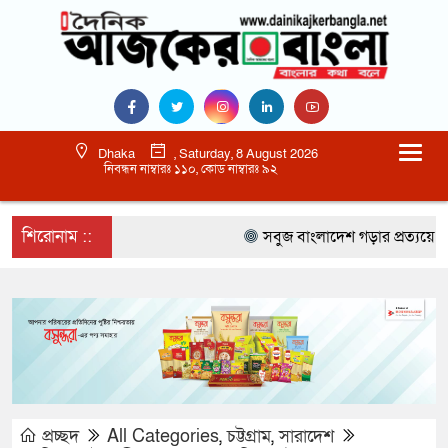
Dhaka
, Saturday, 8 August 2026
নিবন্ধন নাম্বারঃ ১১০, কোড নাম্বারঃ ৯২
শিরোনাম ::
সবুজ বাংলাদেশ গড়ার প্রত্যয়ে সিলেটে বা
প্রচ্ছদ
All Categories
,
চট্টগ্রাম
,
সারাদেশ