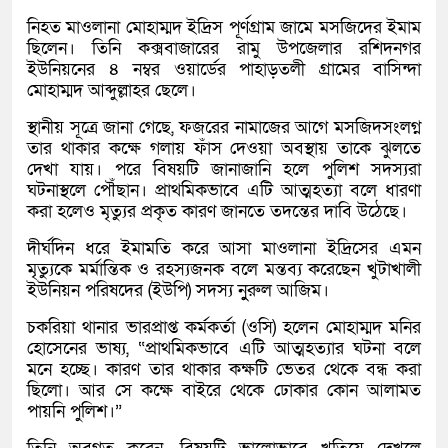
নিহত মাওলানা মোহাম্মদ ইদ্রিস পূর্ণগ্রাম জামে মসজিদের ইমাম
ছিলেন। তিনি কক্সবাজারের রামু উপজেলার রশিদনগর
ইউনিয়নের ৪ নম্বর ওয়ার্ডের পাহাড়তলী গ্রামের বাসিন্দা
মোহাম্মদ আব্দুল্লাহর ছেলে।
স্থানীয় সূত্রে জানা গেছে, ফজরের নামাজের আগে মসজিদসংলগ্ন
তার থাকার কক্ষে গলায় ফাঁস দেওয়া অবস্থায় তাকে ঝুলতে
দেখা যায়। পরে বিষয়টি জানাজানি হলে পুলিশ সদস্যরা
ঘটনাস্থলে পৌঁছান। প্রাথমিকভাবে এটি আত্মহত্যা বলে ধারণা
করা হলেও মৃত্যুর প্রকৃত কারণ জানতে তদন্তের দাবি উঠেছে।
দীর্ঘদিন ধরে ইমামতি করে আসা মাওলানা ইদ্রিসের এমন
মৃত্যুকে মর্মান্তিক ও রহস্যজনক বলে মন্তব্য করেছেন খুটাখালী
ইউনিয়ন পরিষদের (ইউপি) সদস্য নুুরুল আজিম।
চকরিয়া থানার ভারপ্রাপ্ত কর্মকর্তা (ওসি) হলেন মোহাম্মদ মনির
হোসেনের ভাষ্য, “প্রাথমিকভাবে এটি আত্মহত্যার ঘটনা বলে
মনে হচ্ছে। কারণ তার থাকার কক্ষটি ভেতর থেকে বন্ধ করা
ছিলো। আর সে কক্ষে বাইরে থেকে ঢোকার কোন আলামত
পায়নি পুলিশ।”