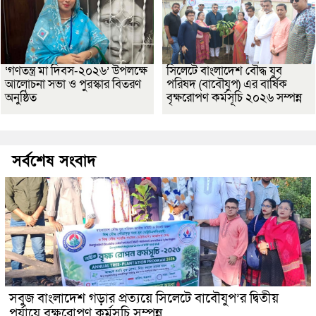
‘গণতন্ত্র মা দিবস-২০২৬’ উপলক্ষে
সিলেটে বাংলাদেশ বৌদ্ধ যুব
আলোচনা সভা ও পুরস্কার বিতরণ
পরিষদ (বাবৌযুপ) এর বার্ষিক
অনুষ্ঠিত
বৃক্ষরোপণ কর্মসূচি ২০২৬ সম্পন্ন
সর্বশেষ সংবাদ
সবুজ বাংলাদেশ গড়ার প্রত্যয়ে সিলেটে বাবৌযুপ’র দ্বিতীয়
পর্যায়ে বৃক্ষরোপণ কর্মসূচি সম্পন্ন