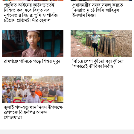
প্রচলিত আইনের কাঠগড়াতেই
প্রধানমন্ত্রীর সফর সফল করতে
নিশ্চিত করা হবে বিগত সব
দিনরাত মাঠে ডিসি জাহিদুল
নৃশংসতার বিচার: ভূমি ও পার্বত্য
ইসলাম মিঞা
চট্টগ্রাম প্রতিমন্ত্রী মীর হেলাল
রামগঞ্জে পানিতে পড়ে শিশুর মৃত্যু
বিচিত্র পেশা কুঁচিয়া ধরা কুঁচিয়া
শিকারেই জীবিকা নির্বাহ
জুলাই গণ-অভ্যুত্থান দিবস উপলক্ষে
রূপগঞ্জে বিএনপির আনন্দ
শোভাযাত্রা