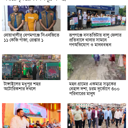
নোয়াখালীর বেগমগঞ্জে সিএনজিতে
রূপগঞ্জে বসতভিটায় বালু ফেলার
১১ কেজি গাঁজা, গ্রেপ্তার ১
প্রতিবাদে থানার সামনে
গণঅভিযোগ ও মানববন্ধন
টাঙ্গাইলের মধুপুর শহর
মহন গ্রামের একমাত্র সড়কের
অটোরিকশার দখলে
বেহাল দশা, চরম দুর্ভোগে ৩০০
পরিবারের মানুষ