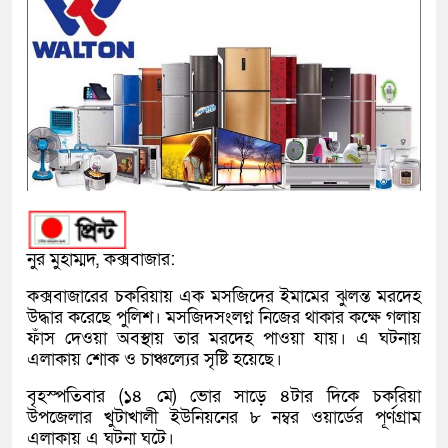
নুর মুহাম্মদ, কক্সবাজার:
কক্সবাজারের চকরিয়ায় এক মসজিদের ইমামের ঝুলন্ত মরদেহ
উদ্ধার করেছে পুলিশ। মসজিদসংলগ্ন নিজের থাকার কক্ষে গলায়
ফাঁস দেওয়া অবস্থায় তার মরদেহ পাওয়া যায়। এ ঘটনায়
এলাকায় শোক ও চাঞ্চল্যের সৃষ্টি হয়েছে।
বৃহস্পতিবার (১৪ মে) ভোর সাড়ে ৪টার দিকে চকরিয়া
উপজেলার খুটাখালী ইউনিয়নের ৮ নম্বর ওয়ার্ডের পূর্ণগ্রাম
এলাকায় এ ঘটনা ঘটে।