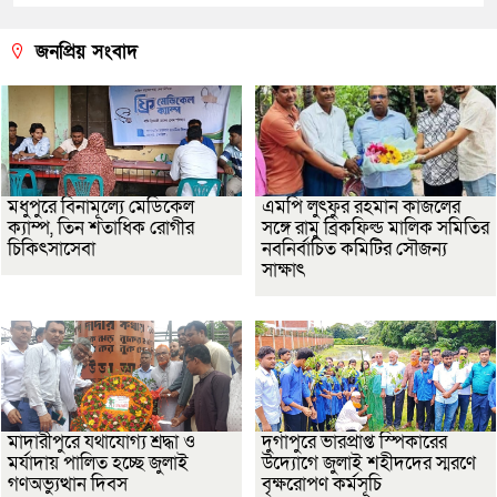
জনপ্রিয় সংবাদ
মধুপুরে বিনামূল্যে মেডিকেল
এমপি লুৎফুর রহমান কাজলের
ক্যাম্প, তিন শতাধিক রোগীর
সঙ্গে রামু ব্রিকফিল্ড মালিক সমিতির
চিকিৎসাসেবা
নবনির্বাচিত কমিটির সৌজন্য
সাক্ষাৎ
মাদারীপুরে যথাযোগ্য শ্রদ্ধা ও
দুর্গাপুরে ভারপ্রাপ্ত স্পিকারের
মর্যাদায় পালিত হচ্ছে জুলাই
উদ্যোগে জুলাই শহীদদের স্মরণে
গণঅভ্যুত্থান দিবস
বৃক্ষরোপণ কর্মসূচি