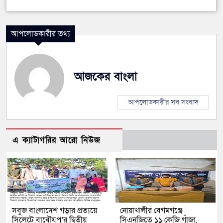
আপলোডকারীর তথ্য
আজকের বাংলা
আপলোডকারীর সব সংবাদ
এ ক্যাটাগরির আরো নিউজ
সবুজ বাংলাদেশ গড়ার প্রত্যয়ে
নোয়াখালীর বেগমগঞ্জে
সিলেটে বাবৌযুপ’র দ্বিতীয়
সিএনজিতে ১১ কেজি গাঁজা,