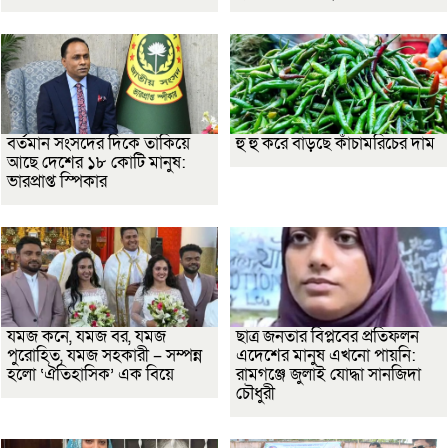
বর্তমান সংসদের দিকে তাকিয়ে
হু হু করে বাড়ছে কাঁচামরিচের দাম
আছে দেশের ১৮ কোটি মানুষ:
ভারপ্রাপ্ত স্পিকার
যমজ কনে, যমজ বর, যমজ
ছাত্র জনতার বিপ্লবের প্রতিফলন
পুরোহিত, যমজ সহকারী – সম্পন্ন
এদেশের মানুষ এখনো পায়নি:
হলো ‘ঐতিহাসিক’ এক বিয়ে
রামগঞ্জে জুলাই যোদ্ধা সানজিদা
চৌধুরী