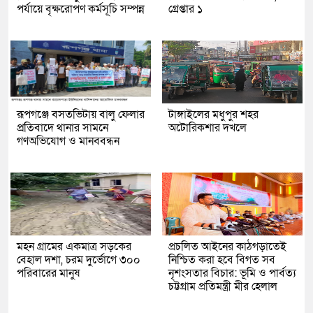
পর্যায়ে বৃক্ষরোপণ কর্মসূচি সম্পন্ন
গ্রেপ্তার ১
রূপগঞ্জে বসতভিটায় বালু ফেলার
টাঙ্গাইলের মধুপুর শহর
প্রতিবাদে থানার সামনে
অটোরিকশার দখলে
গণঅভিযোগ ও মানববন্ধন
মহন গ্রামের একমাত্র সড়কের
প্রচলিত আইনের কাঠগড়াতেই
বেহাল দশা, চরম দুর্ভোগে ৩০০
নিশ্চিত করা হবে বিগত সব
পরিবারের মানুষ
নৃশংসতার বিচার: ভূমি ও পার্বত্য
চট্টগ্রাম প্রতিমন্ত্রী মীর হেলাল