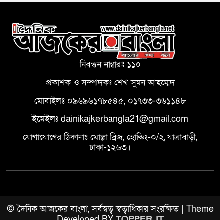
নিবন্ধন নাম্বারঃ ১১০
প্রকাশক ও সম্পাদকঃ শেখ সুমন আহম্মেদ
মোবাইলঃ ০৯৬৯৬১৭৮৫৪৫, ০১৭৩৩-৩৬১১৪৮
ইমেইলঃ dainikajkerbangla21@gmail.com
যোগাযোগের ঠিকানাঃ মোল্লা ব্রিজ, হোল্ডিং-০/২, যাত্রাবাড়ী,
ঢাকা-১২৬৩।
© দৈনিক আজকের বাংলা, সর্বস্বত্ব স্বত্বাধিকার সংরক্ষিত | Theme
Developed BY
TOPPER IT