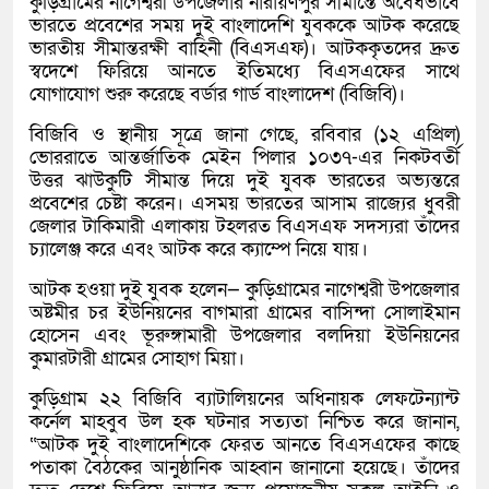
কুড়িগ্রামের নাগেশ্বরী উপজেলার নারায়ণপুর সীমান্তে অবৈধভাবে
ভারতে প্রবেশের সময় দুই বাংলাদেশি যুবককে আটক করেছে
ভারতীয় সীমান্তরক্ষী বাহিনী (বিএসএফ)। আটককৃতদের দ্রুত
স্বদেশে ফিরিয়ে আনতে ইতিমধ্যে বিএসএফের সাথে
যোগাযোগ শুরু করেছে বর্ডার গার্ড বাংলাদেশ (বিজিবি)।
বিজিবি ও স্থানীয় সূত্রে জানা গেছে, রবিবার (১২ এপ্রিল)
ভোররাতে আন্তর্জাতিক মেইন পিলার ১০৩৭-এর নিকটবর্তী
উত্তর ঝাউকুটি সীমান্ত দিয়ে দুই যুবক ভারতের অভ্যন্তরে
প্রবেশের চেষ্টা করেন। এসময় ভারতের আসাম রাজ্যের ধুবরী
জেলার টাকিমারী এলাকায় টহলরত বিএসএফ সদস্যরা তাঁদের
চ্যালেঞ্জ করে এবং আটক করে ক্যাম্পে নিয়ে যায়।
আটক হওয়া দুই যুবক হলেন— কুড়িগ্রামের নাগেশ্বরী উপজেলার
অষ্টমীর চর ইউনিয়নের বাগমারা গ্রামের বাসিন্দা সোলাইমান
হোসেন এবং ভূরুঙ্গামারী উপজেলার বলদিয়া ইউনিয়নের
কুমারটারী গ্রামের সোহাগ মিয়া।
কুড়িগ্রাম ২২ বিজিবি ব্যাটালিয়নের অধিনায়ক লেফটেন্যান্ট
কর্নেল মাহবুব উল হক ঘটনার সত্যতা নিশ্চিত করে জানান,
“আটক দুই বাংলাদেশিকে ফেরত আনতে বিএসএফের কাছে
পতাকা বৈঠকের আনুষ্ঠানিক আহ্বান জানানো হয়েছে। তাঁদের