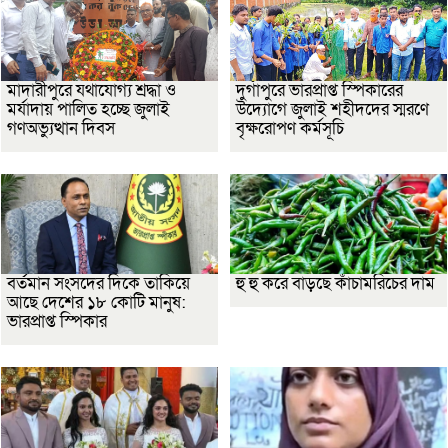
মাদারীপুরে যথাযোগ্য শ্রদ্ধা ও
দুর্গাপুরে ভারপ্রাপ্ত স্পিকারের
মর্যাদায় পালিত হচ্ছে জুলাই
উদ্যোগে জুলাই শহীদদের স্মরণে
গণঅভ্যুত্থান দিবস
বৃক্ষরোপণ কর্মসূচি
বর্তমান সংসদের দিকে তাকিয়ে
হু হু করে বাড়ছে কাঁচামরিচের দাম
আছে দেশের ১৮ কোটি মানুষ:
ভারপ্রাপ্ত স্পিকার