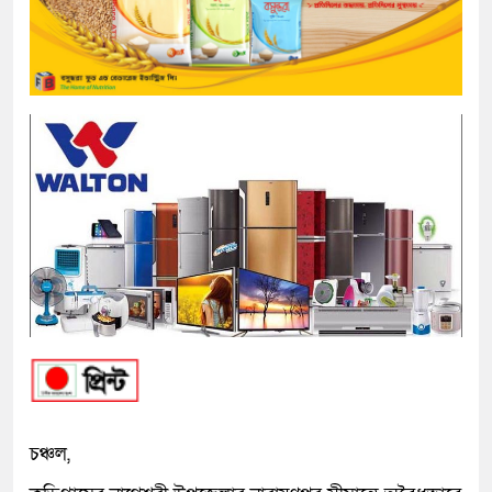
চঞ্চল,