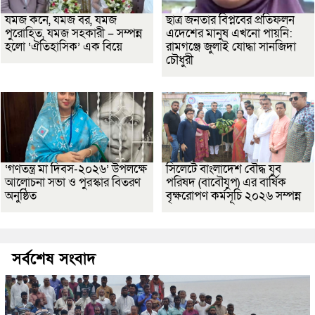
যমজ কনে, যমজ বর, যমজ
ছাত্র জনতার বিপ্লবের প্রতিফলন
পুরোহিত, যমজ সহকারী – সম্পন্ন
এদেশের মানুষ এখনো পায়নি:
হলো ‘ঐতিহাসিক’ এক বিয়ে
রামগঞ্জে জুলাই যোদ্ধা সানজিদা
চৌধুরী
‘গণতন্ত্র মা দিবস-২০২৬’ উপলক্ষে
সিলেটে বাংলাদেশ বৌদ্ধ যুব
আলোচনা সভা ও পুরস্কার বিতরণ
পরিষদ (বাবৌযুপ) এর বার্ষিক
অনুষ্ঠিত
বৃক্ষরোপণ কর্মসূচি ২০২৬ সম্পন্ন
সর্বশেষ সংবাদ