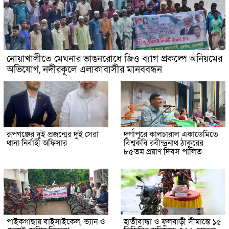
নোয়াখালীতে মেঘনার ভাঙনরোধে জিও ব্যাগ প্রকল্পে অনিয়মের
অভিযোগ, নদীরকূলে এলাকাবাসীর মানববন্ধন
রূপগঞ্জের দুই প্রজন্মের দুই সেরা
দুর্গাপুরে কালচারাল একাডেমিতে
থানা নির্বাহী অফিসার
বিশ্বকবি রবীন্দ্রনাথ ঠাকুরের
৮৫তম প্রয়াণ দিবস পালিত
পাইকগাছায় বাইসাইকেল, ভ্যান ও
হাতীবান্ধা ও ফুলবাড়ী সীমান্তে ১৫