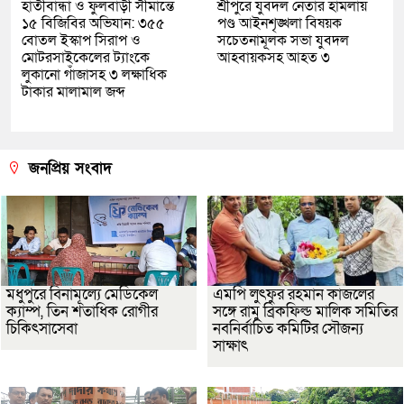
হাতীবান্ধা ও ফুলবাড়ী সীমান্তে
শ্রীপুরে যুবদল নেতার হামলায়
১৫ বিজিবির অভিযান: ৩৫৫
পণ্ড আইনশৃঙ্খলা বিষয়ক
বোতল ইস্কাপ সিরাপ ও
সচেতনামূলক সভা যুবদল
মোটরসাইকেলের ট্যাংকে
আহবায়কসহ আহত ৩
লুকানো গাঁজাসহ ৩ লক্ষাধিক
টাকার মালামাল জব্দ
জনপ্রিয় সংবাদ
মধুপুরে বিনামূল্যে মেডিকেল
এমপি লুৎফুর রহমান কাজলের
ক্যাম্প, তিন শতাধিক রোগীর
সঙ্গে রামু ব্রিকফিল্ড মালিক সমিতির
চিকিৎসাসেবা
নবনির্বাচিত কমিটির সৌজন্য
সাক্ষাৎ