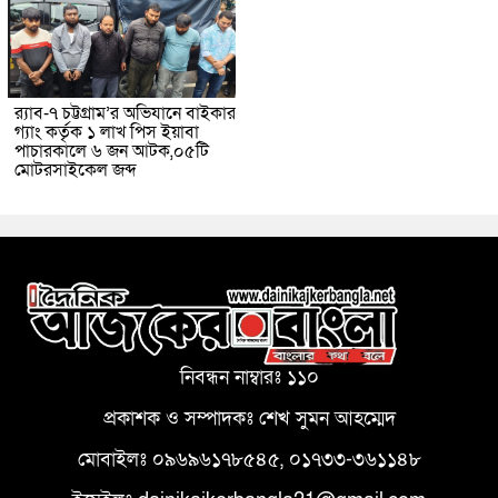
র‌্যাব-৭ চট্টগ্রাম’র অভিযানে বাইকার
গ্যাং কর্তৃক ১ লাখ পিস ইয়াবা
পাচারকালে ৬ জন আটক,০৫টি
মোটরসাইকেল জব্দ
নিবন্ধন নাম্বারঃ ১১০
প্রকাশক ও সম্পাদকঃ শেখ সুমন আহম্মেদ
মোবাইলঃ ০৯৬৯৬১৭৮৫৪৫, ০১৭৩৩-৩৬১১৪৮