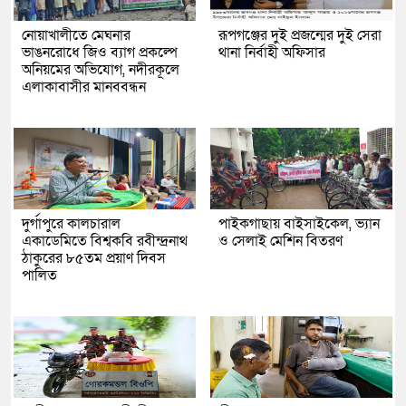
নোয়াখালীতে মেঘনার
রূপগঞ্জের দুই প্রজন্মের দুই সেরা
ভাঙনরোধে জিও ব্যাগ প্রকল্পে
থানা নির্বাহী অফিসার
অনিয়মের অভিযোগ, নদীরকূলে
এলাকাবাসীর মানববন্ধন
দুর্গাপুরে কালচারাল
পাইকগাছায় বাইসাইকেল, ভ্যান
একাডেমিতে বিশ্বকবি রবীন্দ্রনাথ
ও সেলাই মেশিন বিতরণ
ঠাকুরের ৮৫তম প্রয়াণ দিবস
পালিত