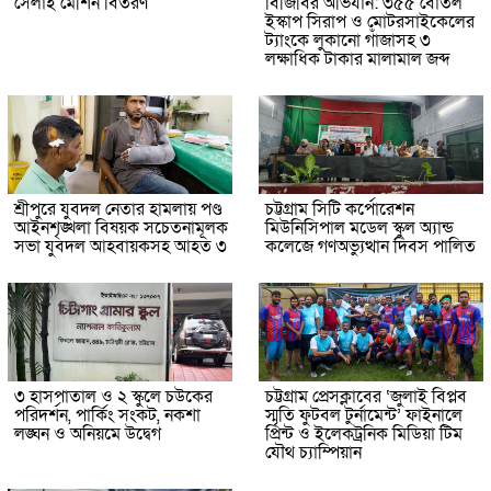
সেলাই মেশিন বিতরণ
বিজিবির অভিযান: ৩৫৫ বোতল
ইস্কাপ সিরাপ ও মোটরসাইকেলের
ট্যাংকে লুকানো গাঁজাসহ ৩
লক্ষাধিক টাকার মালামাল জব্দ
শ্রীপুরে যুবদল নেতার হামলায় পণ্ড
চট্টগ্রাম সিটি কর্পোরেশন
আইনশৃঙ্খলা বিষয়ক সচেতনামূলক
মিউনিসিপাল মডেল স্কুল অ্যান্ড
সভা যুবদল আহবায়কসহ আহত ৩
কলেজে গণঅভ্যুত্থান দিবস পালিত
৩ হাসপাতাল ও ২ স্কুলে চউকের
চট্টগ্রাম প্রেসক্লাবের ‘জুলাই বিপ্লব
পরিদর্শন, পার্কিং সংকট, নকশা
স্মৃতি ফুটবল টুর্নামেন্ট’ ফাইনালে
লঙ্ঘন ও অনিয়মে উদ্বেগ
প্রিন্ট ও ইলেকট্রনিক মিডিয়া টিম
যৌথ চ্যাম্পিয়ান