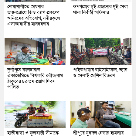
নোয়াখালীতে মেঘনার
রূপগঞ্জের দুই প্রজন্মের দুই সেরা
ভাঙনরোধে জিও ব্যাগ প্রকল্পে
থানা নির্বাহী অফিসার
অনিয়মের অভিযোগ, নদীরকূলে
এলাকাবাসীর মানববন্ধন
দুর্গাপুরে কালচারাল
পাইকগাছায় বাইসাইকেল, ভ্যান
একাডেমিতে বিশ্বকবি রবীন্দ্রনাথ
ও সেলাই মেশিন বিতরণ
ঠাকুরের ৮৫তম প্রয়াণ দিবস
পালিত
হাতীবান্ধা ও ফুলবাড়ী সীমান্তে
শ্রীপুরে যুবদল নেতার হামলায়