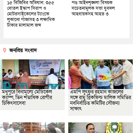
১৫ বিজিবির অভিযান: ৩৫৫
পণ্ড আইনশৃঙ্খলা বিষয়ক
বোতল ইস্কাপ সিরাপ ও
সচেতনামূলক সভা যুবদল
মোটরসাইকেলের ট্যাংকে
আহবায়কসহ আহত ৩
লুকানো গাঁজাসহ ৩ লক্ষাধিক
টাকার মালামাল জব্দ
জনপ্রিয় সংবাদ
মধুপুরে বিনামূল্যে মেডিকেল
এমপি লুৎফুর রহমান কাজলের
ক্যাম্প, তিন শতাধিক রোগীর
সঙ্গে রামু ব্রিকফিল্ড মালিক সমিতির
চিকিৎসাসেবা
নবনির্বাচিত কমিটির সৌজন্য
সাক্ষাৎ