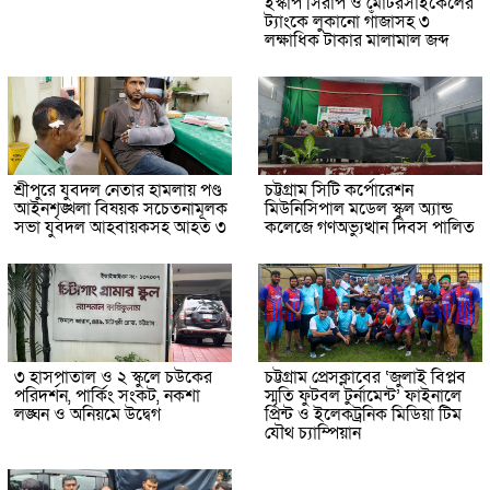
ইস্কাপ সিরাপ ও মোটরসাইকেলের
ট্যাংকে লুকানো গাঁজাসহ ৩
লক্ষাধিক টাকার মালামাল জব্দ
শ্রীপুরে যুবদল নেতার হামলায় পণ্ড
চট্টগ্রাম সিটি কর্পোরেশন
আইনশৃঙ্খলা বিষয়ক সচেতনামূলক
মিউনিসিপাল মডেল স্কুল অ্যান্ড
সভা যুবদল আহবায়কসহ আহত ৩
কলেজে গণঅভ্যুত্থান দিবস পালিত
৩ হাসপাতাল ও ২ স্কুলে চউকের
চট্টগ্রাম প্রেসক্লাবের ‘জুলাই বিপ্লব
পরিদর্শন, পার্কিং সংকট, নকশা
স্মৃতি ফুটবল টুর্নামেন্ট’ ফাইনালে
লঙ্ঘন ও অনিয়মে উদ্বেগ
প্রিন্ট ও ইলেকট্রনিক মিডিয়া টিম
যৌথ চ্যাম্পিয়ান