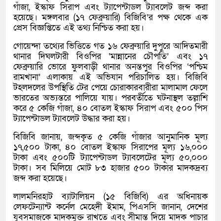
গাঁজা, ইস্কাফ সিরাপ এবং ট্যাপেন্টাডল ট্যাবলেট জব্দ করা
হয়েছে। মঙ্গলবার (১৭ ফেব্রুয়ারি) বিজিবি’র পক্ষ থেকে এক
প্রেস বিজ্ঞপ্তিতে এই তথ্য নিশ্চিত করা হয়।
গোয়েন্দা তথ্যের ভিত্তিতে গত ১৬ ফেব্রুয়ারি দুপুরে আদিতমারী
থানার দিঘলটারী বিওপির ‘মান্নানের চৌপতি’ এবং ১৭
ফেব্রুয়ারি ভোরে ফুলবাড়ী থানার অনন্তপুর বিওপির ‘পশ্চিম
রামখানা’ এলাকায় এই অভিযান পরিচালিত হয়। বিজিবি
টহলদলের উপস্থিতি টের পেয়ে চোরাকারবারীরা মালামাল ফেলে
ভারতের অভ্যন্তরে পালিয়ে যায়। পরবর্তীতে ঘটনাস্থল তল্লাশি
করে ৫ কেজি গাঁজা, ৪০ বোতল ইস্কাফ সিরাপ এবং ৫০০ পিস
ট্যাপেন্টাডল ট্যাবলেট উদ্ধার করা হয়।
বিজিবি জানায়, জব্দকৃত ৫ কেজি গাঁজার আনুমানিক মূল্য
১৭,৫০০ টাকা, ৪০ বোতল ইস্কাফ সিরাপের মূল্য ১৬,০০০
টাকা এবং ৫০০টি ট্যাপেন্টাডল ট্যাবলেটের মূল্য ৫০,০০০
টাকা। সব মিলিয়ে মোট ৮৩ হাজার ৫০০ টাকার মাদকদ্রব্য
জব্দ করা হয়েছে।
লালমনিরহাট ব্যাটালিয়ন (১৫ বিজিবি) এর অধিনায়ক
লেফটেন্যান্ট কর্নেল মেহেদী ইমাম, পিএসসি জানান, দেশের
যুবসমাজকে মাদকমুক্ত রাখতে এবং সীমান্ত দিয়ে মাদক পাচার