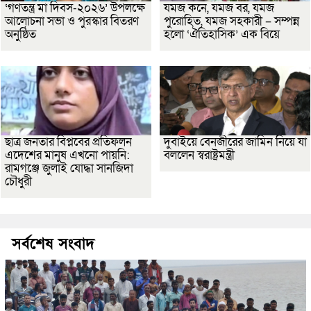
‘গণতন্ত্র মা দিবস-২০২৬’ উপলক্ষে
যমজ কনে, যমজ বর, যমজ
আলোচনা সভা ও পুরস্কার বিতরণ
পুরোহিত, যমজ সহকারী – সম্পন্ন
অনুষ্ঠিত
হলো ‘ঐতিহাসিক’ এক বিয়ে
ছাত্র জনতার বিপ্লবের প্রতিফলন
দুবাইয়ে বেনজীরের জামিন নিয়ে যা
এদেশের মানুষ এখনো পায়নি:
বললেন স্বরাষ্ট্রমন্ত্রী
রামগঞ্জে জুলাই যোদ্ধা সানজিদা
চৌধুরী
সর্বশেষ সংবাদ