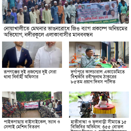
নোয়াখালীতে মেঘনার ভাঙনরোধে জিও ব্যাগ প্রকল্পে অনিয়মের
অভিযোগ, নদীরকূলে এলাকাবাসীর মানববন্ধন
রূপগঞ্জের দুই প্রজন্মের দুই সেরা
দুর্গাপুরে কালচারাল একাডেমিতে
থানা নির্বাহী অফিসার
বিশ্বকবি রবীন্দ্রনাথ ঠাকুরের
৮৫তম প্রয়াণ দিবস পালিত
পাইকগাছায় বাইসাইকেল, ভ্যান ও
হাতীবান্ধা ও ফুলবাড়ী সীমান্তে ১৫
সেলাই মেশিন বিতরণ
বিজিবির অভিযান: ৩৫৫ বোতল