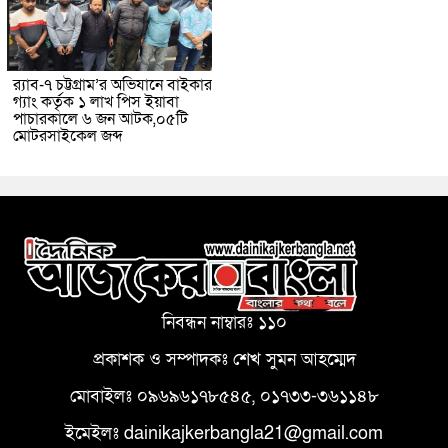
র‌্যাব-৭ চট্টগ্রাম’র অভিযানে বাইকার
গ্যাং কর্তৃক ১ লাখ পিস ইয়াবা
পাচারকালে ৬ জন আটক,০৫টি
মোটরসাইকেল জব্দ
নিবন্ধন নাম্বারঃ ১১০
প্রকাশক ও সম্পাদকঃ শেখ সুমন আহম্মেদ
মোবাইলঃ ০৯৬৯৬১৭৮৫৪৫, ০১৭৩৩-৩৬১১৪৮
ইমেইলঃ dainikajkerbangla21@gmail.com