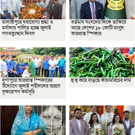
মাদারীপুরে যথাযোগ্য শ্রদ্ধা ও
বর্তমান সংসদের দিকে তাকিয়ে
মর্যাদায় পালিত হচ্ছে জুলাই
আছে দেশের ১৮ কোটি মানুষ:
গণঅভ্যুত্থান দিবস
ভারপ্রাপ্ত স্পিকার
দুর্গাপুরে ভারপ্রাপ্ত স্পিকারের
হু হু করে বাড়ছে কাঁচামরিচের দাম
উদ্যোগে জুলাই শহীদদের স্মরণে
বৃক্ষরোপণ কর্মসূচি