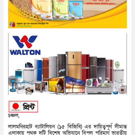
চঞ্চল,
লালমনিরহাট ব্যাটালিয়ন (১৫ বিজিবি) এর দায়িত্বপূর্ণ সীমান্ত
এলাকায় পৃথক দুটি বিশেষ অভিযানে বিপুল পরিমাণ ভারতীয়