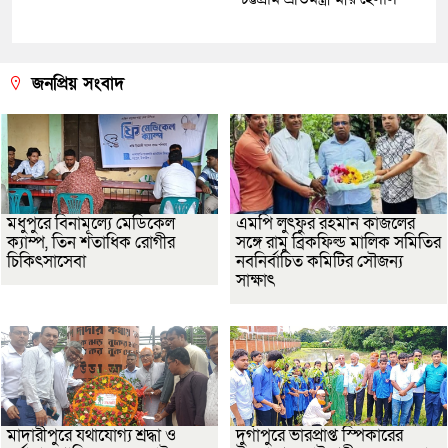
জনপ্রিয় সংবাদ
মধুপুরে বিনামূল্যে মেডিকেল
এমপি লুৎফুর রহমান কাজলের
ক্যাম্প, তিন শতাধিক রোগীর
সঙ্গে রামু ব্রিকফিল্ড মালিক সমিতির
চিকিৎসাসেবা
নবনির্বাচিত কমিটির সৌজন্য
সাক্ষাৎ
মাদারীপুরে যথাযোগ্য শ্রদ্ধা ও
দুর্গাপুরে ভারপ্রাপ্ত স্পিকারের