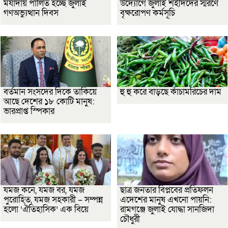
মর্যাদায় পালিত হচ্ছে জুলাই
উদ্যোগে জুলাই শহীদদের স্মরণে
গণঅভ্যুত্থান দিবস
বৃক্ষরোপণ কর্মসূচি
বর্তমান সংসদের দিকে তাকিয়ে
হু হু করে বাড়ছে কাঁচামরিচের দাম
আছে দেশের ১৮ কোটি মানুষ:
ভারপ্রাপ্ত স্পিকার
যমজ কনে, যমজ বর, যমজ
ছাত্র জনতার বিপ্লবের প্রতিফলন
পুরোহিত, যমজ সহকারী – সম্পন্ন
এদেশের মানুষ এখনো পায়নি:
হলো ‘ঐতিহাসিক’ এক বিয়ে
রামগঞ্জে জুলাই যোদ্ধা সানজিদা
চৌধুরী