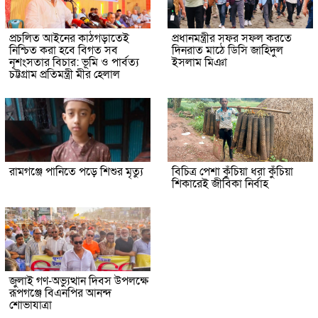
প্রচলিত আইনের কাঠগড়াতেই
প্রধানমন্ত্রীর সফর সফল করতে
নিশ্চিত করা হবে বিগত সব
দিনরাত মাঠে ডিসি জাহিদুল
নৃশংসতার বিচার: ভূমি ও পার্বত্য
ইসলাম মিঞা
চট্টগ্রাম প্রতিমন্ত্রী মীর হেলাল
রামগঞ্জে পানিতে পড়ে শিশুর মৃত্যু
বিচিত্র পেশা কুঁচিয়া ধরা কুঁচিয়া
শিকারেই জীবিকা নির্বাহ
জুলাই গণ-অভ্যুত্থান দিবস উপলক্ষে
রূপগঞ্জে বিএনপির আনন্দ
শোভাযাত্রা