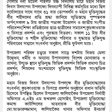
গোলাম নবী মডেল পাইলট উচ্চ বিদ্যালয় মাঠে মহান বিজয়
দিবস উদযাপন উপলক্ষ্যে দিনব্যাপী বিভিন্ন কর্মসূচির মধ্যে ছিল
সূর্যোদয়ের সাথে সাথে ৩১ বার তোপধ্বনি ও মহান মুক্তিযুদ্ধের
বীর শহীদদের প্রতি শ্রদ্ধা জানিয়ে স্মৃতিস্তম্ভে পুষ্পস্তবক
অর্পণ,সকাল ৯ টায় জাতীয় পতাকা উত্তোলন ও জাতীয় সংগীত
পরিবেশন,শিক্ষা প্রতিষ্ঠানের ছাত্র-ছাত্রীদের সমাবেশ,কুচকাওয়াজ
ও ডিসপ্লে প্রদর্শন এবং পুরস্কার বিতরণ। সকাল ১১ টায় বীর
মুক্তিযোদ্ধা ও শহীদ মুক্তিযোদ্ধা পরিবার ও যুদ্ধাহত মুক্তিযুদ্ধ
পরিবারের সম্মানে সংবর্ধনা অনুষ্ঠান, প্রীতি ফুটবল ম্যাচ।
উপজেলা পরিষদ চত্বরে সকাল সাড়ে দশটায় বিজয় মেলা
উদ্বোধন, ধর্মীয় ও অন্যান্য উপাসনালয় বিশেষ মোনাজাত ও
প্রার্থনা, উন্মুক্ত স্থানে মুক্তিযুদ্ধ ভিত্তিক প্রদর্শন ভিত্তিক প্রমাণ্য চিত্র
প্রদর্শন, শিশুদের অংশগ্রহণে মুক্তিযুদ্ধ ভিত্তিক সাংস্কৃতিক
অনুষ্ঠান।
মহান বিজয় দিবস উদযাপন উপলক্ষে বীর মুক্তিযোদ্ধাদের
সংবর্ধনা, কুচকাওয়াজ ও ডিসপ্লে প্রদর্শন অনুষ্ঠানে প্রধান অতিথি
হিসেবে উপস্থিত ছিলেন উপজেলা কালিয়াকৈর উপজেলা নির্বাহী
অফিসার এ,এইচ এম ফখরুল হোসাইন, উপজেলা মুক্তিযোদ্ধা
কমান্ড কাউন্সিলের আহবায়ক বীর মুক্তিযোদ্ধা
মো.আক্তারুজ্জামান, কালিয়াকৈর থানার অফিসার ইনচার্জ