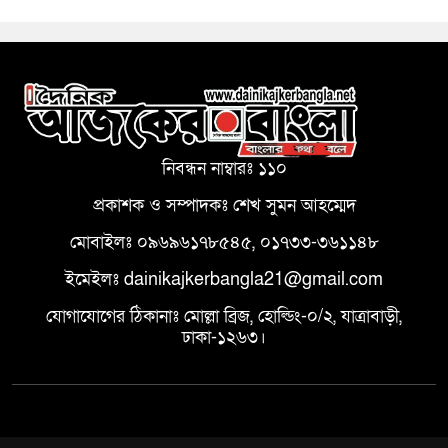
নিবন্ধন নাম্বারঃ ১১০
প্রকাশক ও সম্পাদকঃ শেখ সুমন আহম্মেদ
মোবাইলঃ ০৯৬৯৬১৭৮৫৪৫, ০১৭৩৩-৩৬১১৪৮
ইমেইলঃ dainikajkerbangla21@gmail.com
যোগাযোগের ঠিকানাঃ মোল্লা ব্রিজ, হোল্ডিং-০/২, যাত্রাবাড়ী,
ঢাকা-১২৬৩।