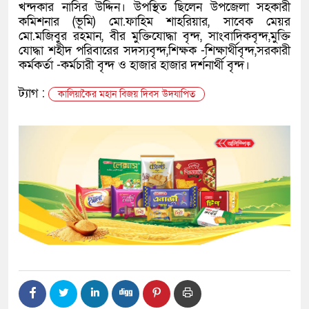
খন্দকার নাসির উদ্দিন। উপস্থিত ছিলেন উপজেলা সহকারী
কমিশনার (ভূমি) মো.ফাহিম শাহরিয়ার, সাবেক মেয়র
মো.মজিবুর রহমান, বীর মুক্তিযোদ্ধা বৃন্দ, সাংবাদিকবৃন্দ,মুক্তি
যোদ্ধা শহীদ পরিবারের সদস্যবৃন্দ,শিক্ষক -শিক্ষার্থীবৃন্দ,সরকারী
কর্মকর্তা -কর্মচারী বৃন্দ ও হাজার হাজার দর্শনার্থী বৃন্দ।
ট্যাগ :
কালিয়াকৈর মহান বিজয় দিবস উদযাপিত