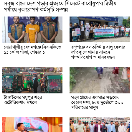
সবুজ বাংলাদেশ গড়ার প্রত্যয়ে সিলেটে বাবৌযুপ’র দ্বিতীয়
পর্যায়ে বৃক্ষরোপণ কর্মসূচি সম্পন্ন
নোয়াখালীর বেগমগঞ্জে সিএনজিতে
রূপগঞ্জে বসতভিটায় বালু ফেলার
১১ কেজি গাঁজা, গ্রেপ্তার ১
প্রতিবাদে থানার সামনে
গণঅভিযোগ ও মানববন্ধন
টাঙ্গাইলের মধুপুর শহর
মহন গ্রামের একমাত্র সড়কের
অটোরিকশার দখলে
বেহাল দশা, চরম দুর্ভোগে ৩০০
পরিবারের মানুষ