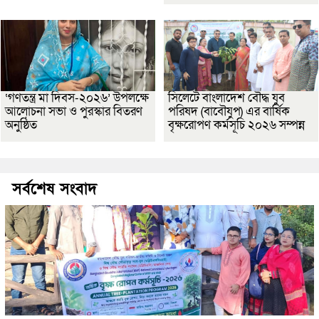
‘গণতন্ত্র মা দিবস-২০২৬’ উপলক্ষে
সিলেটে বাংলাদেশ বৌদ্ধ যুব
আলোচনা সভা ও পুরস্কার বিতরণ
পরিষদ (বাবৌযুপ) এর বার্ষিক
অনুষ্ঠিত
বৃক্ষরোপণ কর্মসূচি ২০২৬ সম্পন্ন
সর্বশেষ সংবাদ