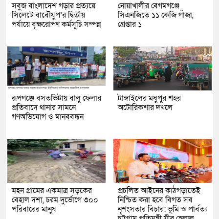
সবুজ বাংলাদেশ গড়ার প্রত্যয়ে
নোয়াখালীর বেগমগঞ্জে
সিলেটে বাবৌযুপ’র দ্বিতীয়
সিএনজিতে ১১ কেজি গাঁজা,
পর্যায়ে বৃক্ষরোপণ কর্মসূচি সম্পন্ন
গ্রেপ্তার ১
রূপগঞ্জে বসতভিটায় বালু ফেলার
টাঙ্গাইলের মধুপুর শহর
প্রতিবাদে থানার সামনে
অটোরিকশার দখলে
গণঅভিযোগ ও মানববন্ধন
মহন গ্রামের একমাত্র সড়কের
প্রচলিত আইনের কাঠগড়াতেই
বেহাল দশা, চরম দুর্ভোগে ৩০০
নিশ্চিত করা হবে বিগত সব
পরিবারের মানুষ
নৃশংসতার বিচার: ভূমি ও পার্বত্য
চট্টগ্রাম প্রতিমন্ত্রী মীর হেলাল