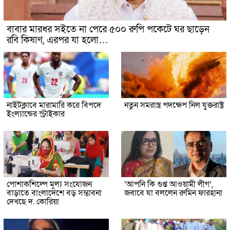
বাবার মারধর সইতে না পেরে ৫০০ রুপি পকেটে ঘর ছাড়েন
রবি কিষাণ, এরপর যা হলো…
নাইটক্লাবে মারামারি করে বিপদে
নতুন সমরাস্ত্র পদক্ষেপ নিল যুক্তরাষ্ট্র
ইংল্যান্ডের স্ট্রাইকার
পোশাকশিল্পে মূল্য সংযোজন
‘আপনি কি গুপ্ত আওয়ামী লীগ’,
বাড়াতে বাংলাদেশে বড় সম্ভাবনা
জবাবে যা বললেন রুমিন ফারহানা
দেখছে দ. কোরিয়া