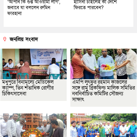
‘আপনি কি গুপ্ত আওয়ামী লীগ’,
হাসিনা চাইলেই কী দেশে
জবাবে যা বললেন রুমিন
ফিরতে পারবেন?
ফারহানা
জনপ্রিয় সংবাদ
মধুপুরে বিনামূল্যে মেডিকেল
এমপি লুৎফুর রহমান কাজলের
ক্যাম্প, তিন শতাধিক রোগীর
সঙ্গে রামু ব্রিকফিল্ড মালিক সমিতির
চিকিৎসাসেবা
নবনির্বাচিত কমিটির সৌজন্য
সাক্ষাৎ