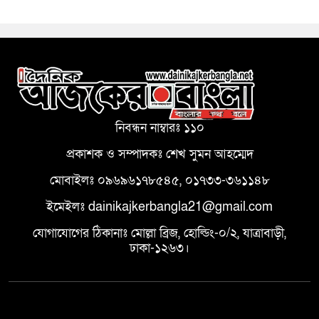
নিবন্ধন নাম্বারঃ ১১০
প্রকাশক ও সম্পাদকঃ শেখ সুমন আহম্মেদ
মোবাইলঃ ০৯৬৯৬১৭৮৫৪৫, ০১৭৩৩-৩৬১১৪৮
ইমেইলঃ dainikajkerbangla21@gmail.com
যোগাযোগের ঠিকানাঃ মোল্লা ব্রিজ, হোল্ডিং-০/২, যাত্রাবাড়ী,
ঢাকা-১২৬৩।