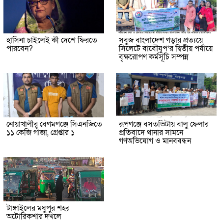
হাসিনা চাইলেই কী দেশে ফিরতে
সবুজ বাংলাদেশ গড়ার প্রত্যয়ে
পারবেন?
সিলেটে বাবৌযুপ’র দ্বিতীয় পর্যায়ে
বৃক্ষরোপণ কর্মসূচি সম্পন্ন
নোয়াখালীর বেগমগঞ্জে সিএনজিতে
রূপগঞ্জে বসতভিটায় বালু ফেলার
১১ কেজি গাঁজা, গ্রেপ্তার ১
প্রতিবাদে থানার সামনে
গণঅভিযোগ ও মানববন্ধন
টাঙ্গাইলের মধুপুর শহর
অটোরিকশার দখলে