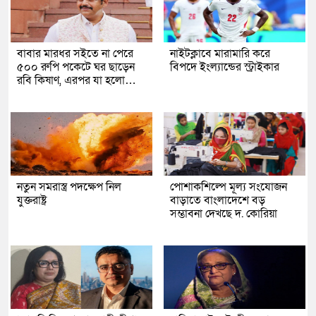
বাবার মারধর সইতে না পেরে
নাইটক্লাবে মারামারি করে
৫০০ রুপি পকেটে ঘর ছাড়েন
বিপদে ইংল্যান্ডের স্ট্রাইকার
রবি কিষাণ, এরপর যা হলো…
নতুন সমরাস্ত্র পদক্ষেপ নিল
পোশাকশিল্পে মূল্য সংযোজন
যুক্তরাষ্ট্র
বাড়াতে বাংলাদেশে বড়
সম্ভাবনা দেখছে দ. কোরিয়া