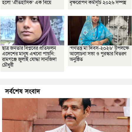
হলো ‘ঐতিহাসিক’ এক বিয়ে
বৃক্ষরোপণ কর্মসূচি ২০২৬ সম্পন্ন
ছাত্র জনতার বিপ্লবের প্রতিফলন
‘গণতন্ত্র মা দিবস-২০২৬’ উপলক্ষে
এদেশের মানুষ এখনো পায়নি:
আলোচনা সভা ও পুরস্কার বিতরণ
রামগঞ্জে জুলাই যোদ্ধা সানজিদা
অনুষ্ঠিত
চৌধুরী
সর্বশেষ সংবাদ