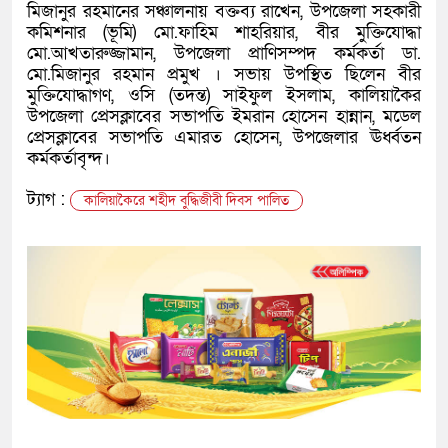
মিজানুর রহমানের সঞ্চালনায় বক্তব্য রাখেন, উপজেলা সহকারী
কমিশনার (ভূমি) মো.ফাহিম শাহরিয়ার, বীর মুক্তিযোদ্ধা
মো.আখতারুজ্জামান, উপজেলা প্রাণিসম্পদ কর্মকর্তা ডা.
মো.মিজানুর রহমান প্রমুখ । সভায় উপস্থিত ছিলেন বীর
মুক্তিযোদ্ধাগণ, ওসি (তদন্ত) সাইফুল ইসলাম, কালিয়াকৈর
উপজেলা প্রেসক্লাবের সভাপতি ইমরান হোসেন হান্নান, মডেল
প্রেসক্লাবের সভাপতি এমারত হোসেন, উপজেলার ঊর্ধ্বতন
কর্মকর্তাবৃন্দ।
ট্যাগ :
কালিয়াকৈরে শহীদ বুদ্ধিজীবী দিবস পালিত