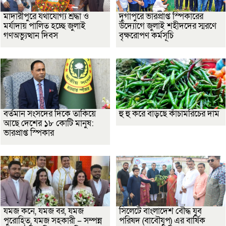
মাদারীপুরে যথাযোগ্য শ্রদ্ধা ও
দুর্গাপুরে ভারপ্রাপ্ত স্পিকারের
মর্যাদায় পালিত হচ্ছে জুলাই
উদ্যোগে জুলাই শহীদদের স্মরণে
গণঅভ্যুত্থান দিবস
বৃক্ষরোপণ কর্মসূচি
বর্তমান সংসদের দিকে তাকিয়ে
হু হু করে বাড়ছে কাঁচামরিচের দাম
আছে দেশের ১৮ কোটি মানুষ:
ভারপ্রাপ্ত স্পিকার
যমজ কনে, যমজ বর, যমজ
সিলেটে বাংলাদেশ বৌদ্ধ যুব
পুরোহিত, যমজ সহকারী – সম্পন্ন
পরিষদ (বাবৌযুপ) এর বার্ষিক